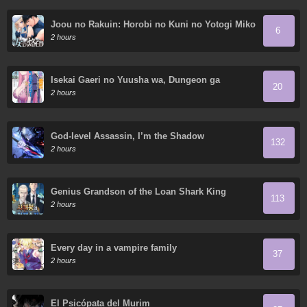
Joou no Rakuin: Horobi no Kuni no Yotogi Miko
6
2 hours
Isekai Gaeri no Yuusha wa, Dungeon ga
20
Shutsugen Shita Genjitsu Sekai de, Influencer
2 hours
ni Natte Kin wo Kasegimasu!
God-level Assassin, I’m the Shadow
132
2 hours
Genius Grandson of the Loan Shark King
113
2 hours
Every day in a vampire family
37
2 hours
El Psicópata del Murim