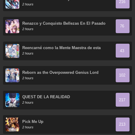
216
2 hours
Renazco y Conquisto Bellezas En El Pasado
76
2 hours
Reencarné como la Mente Maestra de esta
43
Historia.
2 hours
Reborn as the Overpowered Genius Lord
102
2 hours
QUEST DE LA REALIDAD
217
2 hours
Pick Me Up
213
2 hours