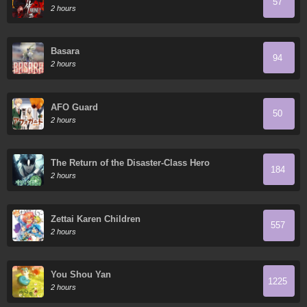
57
2 hours
Basara
94
2 hours
AFO Guard
50
2 hours
The Return of the Disaster-Class Hero
184
2 hours
Zettai Karen Children
557
2 hours
You Shou Yan
1225
2 hours