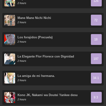
126
2 hours
Mane Mane Nichi Nichi
72
2 hours
Los forajidos (Precuela)
18
2 hours
La Elegante Flor Florece con Dignidad
197
2 hours
La amiga de mi hermana.
34.1
2 hours
Kono JK, Nakami wa Doutei Yankee desu
9.3
2 hours