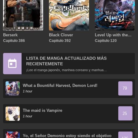
Berserk
Black Clover
Level Up with the
Capitulo 386
Capitulo 392
Gods
Capitulo 120
LISTA DE MANGA ACTUALIZADO MÁS
RECIENTEMENTE
¡Lee el manga japonés, manhwa coreano y manhua
chino más recientemente actualizados en línea gratis!
What a Bountiful Harvest, Demon Lord!
79
1 hour
The maid is Vampire
25
1 hour
Yo, el Señor Demonio estoy siendo el objetivo