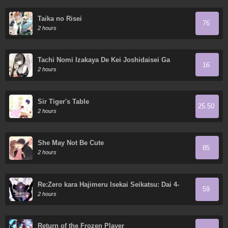
Taika no Risei
76
2 hours
Tachi Nomi Izakaya De Kei Joshidaisei Ga
16
Tonari Ni Kuru Hanashi
2 hours
Sir Tiger's Table
25.50
2 hours
She May Not Be Cute
85
2 hours
Re:Zero kara Hajimeru Isekai Seikatsu: Dai 4-
59
shou—Seiiki to Gouyoku no Majo
2 hours
Return of the Frozen Player