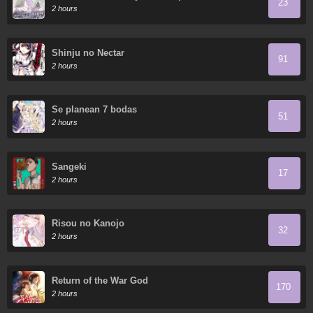
23
2 hours
Shinju no Nectar
91
2 hours
Se planean 7 bodas
51
2 hours
Sangeki
17
2 hours
Risou no Kanojo
32
2 hours
Return of the War God
170
2 hours