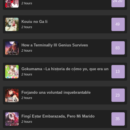
24.20
Demo Saijaku" To Kaiko Sareta Ore, Naze Ka
2 hours
Yusha To Seijo No Shisho Ni Naru
Kouiu no Ga Ii
49
2 hours
How a Terminally Ill Genius Survives
83
2 hours
Gokumama ~La historia de cómo yo, que era un
13
yakuza, me convertí en mamá~
2 hours
Forjando una voluntad inquebrantable
23
2 hours
Fingí Estar Embarazada, Pero Mi Marido
35
Regresó
2 hours