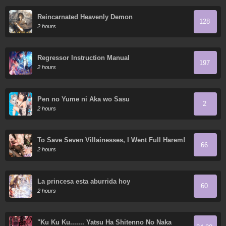
Reincarnated Heavenly Demon
128
2 hours
Regressor Instruction Manual
197
2 hours
Pen no Yume ni Aka wo Sasu
2
2 hours
To Save Seven Villainesses, I Went Full Harem!
66
2 hours
La princesa esta aburrida hoy
60
2 hours
"Ku Ku Ku....... Yatsu Ha Shitenno No Naka