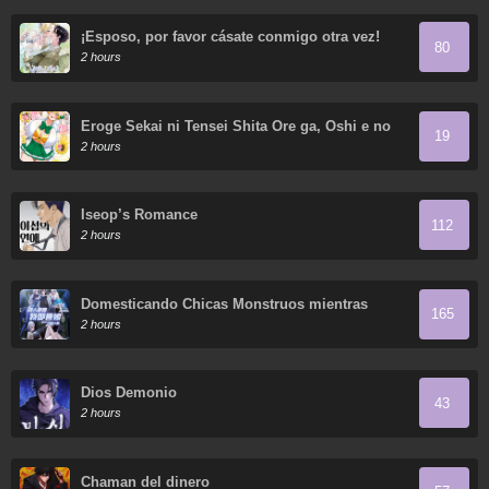
¡Esposo, por favor cásate conmigo otra vez!
80
2 hours
Eroge Sekai ni Tensei Shita Ore ga, Oshi e no
19
Ai de Netorare Heroine wo Shiawase ni Suru.
2 hours
Iseop’s Romance
112
2 hours
Domesticando Chicas Monstruos mientras
165
Todos Domestican Meros Monstruos
2 hours
Dios Demonio
43
2 hours
Chaman del dinero