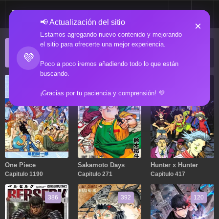
📢 Actualización del sitio
×
Estamos agregando nuevo contenido y mejorando
el sitio para ofrecerte una mejor experiencia.
ACTUALIZACIONES POPULARES
💜
Manga popular actualizado recientemente
Poco a poco iremos añadiendo todo lo que están
buscando.
1190
271
417
¡Gracias por tu paciencia y comprensión! 💜
One Piece
Sakamoto Days
Hunter x Hunter
Capitulo 1190
Capitulo 271
Capitulo 417
386
392
120