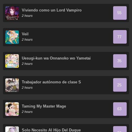
Viviendo como un Lord Vampiro
55
2 hours
Veil
77
2 hours
Uesugi-kun wa Onnanoko wo Yametai
35
2 hours
Trabajador autónomo de clase S
25
2 hours
Taming My Master Mage
63
2 hours
Solo Necesito Al Hijo Del Duque