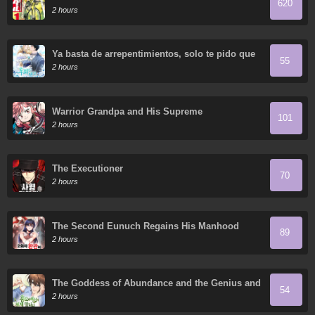
620
2 hours
Ya basta de arrepentimientos, solo te pido que
55
me mates
2 hours
Warrior Grandpa and His Supreme
101
Granddaughter
2 hours
The Executioner
70
2 hours
The Second Eunuch Regains His Manhood
89
2 hours
The Goddess of Abundance and the Genius and
54
Wretched Apostle
2 hours