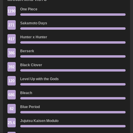
One Piece
1190
Sakamoto Days
271
Hunter x Hunter
417
Berserk
386
Black Clover
392
Level Up with the Gods
120
Bleach
686
Blue Period
82
Jujutsu Kaisen Modulo
25.6