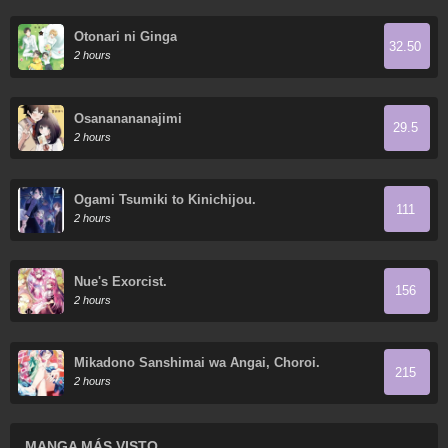
Otonari ni Ginga
32.50
2 hours
Osananananajimi
29.5
2 hours
Ogami Tsumiki to Kinichijou.
111
2 hours
Nue's Exorcist.
156
2 hours
Mikadono Sanshimai wa Angai, Choroi.
215
2 hours
MANGA MÁS VISTO