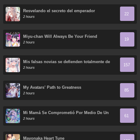
Resvelando el secreto del emperador
22
2 hours
Miyu-chan Will Always Be Your Friend
19
2 hours
Mis falsas novias se defienden totalmente de
157
sus ataques.
2 hours
My Avatars’ Path to Greatness
85
2 hours
Mi Mamá Se Comprometió Por Medio De Un
61
Acuerdo
2 hours
Mayonaka Heart Tune