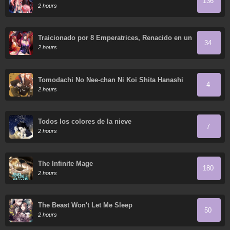
136
de mis discípulas
2 hours
Traicionado por 8 Emperatrices, Renacido en un
34
Arrepentimiento que Desgarra las Entrañas
2 hours
Tomodachi No Nee-chan Ni Koi Shita Hanashi
4
2 hours
Todos los colores de la nieve
7
2 hours
The Infinite Mage
180
2 hours
The Beast Won't Let Me Sleep
50
2 hours