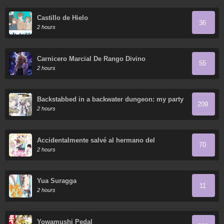
Castillo de Hielo
36
2 hours
Carnicero Marcial De Rango Divino
55
2 hours
Backstabbed in a backwater dungeon: my party
209
tried to kill me, but thanks to an infinite gacha i
2 hours
got lvl 9999 friends and am out for revenge
Accidentalmente salvé al hermano del
70
protagonista
2 hours
Yua Suragga
11
2 hours
Yowamushi Pedal