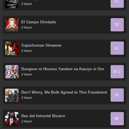
37
2 hours
El Campo Olvidado
30
2 hours
Superhuman Streamer
41
2 hours
Dungeon ni Hisomu Yandere na Kanojo ni Ore
35.1
wa Nando mo Korosareru
2 hours
Don't Worry, We Both Agreed to This Fraudulent
76
Marriage
2 hours
Dao del Inmortal Bizarro
89
2 hours