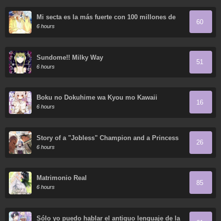
Mi secta es la más fuerte con 100 millones de
60
puntos
6 hours
Sundome!! Milky Way
51
6 hours
Boku no Dokuhime wa Kyou mo Kawaii
16
6 hours
Story of a "Jobless" Champion and a Princess
26
Who Together Find Their Happiness
6 hours
Matrimonio Real
85
6 hours
Sólo yo puedo hablar el antiguo lenguaje de la