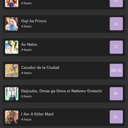
33
4 hours
Ouji ka Prince
24
4 hours
Ao Natsu
27
4 hours
Cazador de la Ciudad
295.50
4 hours
Daijoubu, Omae ga Onna ni Nattemo Oretachi
85
wa Shinyuu dakara na!
4 hours
I Am A Killer Maid
62
4 hours