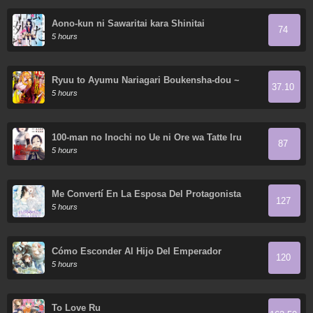
Aono-kun ni Sawaritai kara Shinitai
74
5 hours
Ryuu to Ayumu Nariagari Boukensha-dou ~
37.10
Youzumi toshite S-Rank Party kara Tsuihou
5 hours
Sareta Kaifuku Majutsushi, Suterareta Saki de
Saikyou no Shinryuu wo Fukkatsu Sasete
Shimau ~
100-man no Inochi no Ue ni Ore wa Tatte Iru
87
5 hours
Me Convertí En La Esposa Del Protagonista
127
Masculino
5 hours
Cómo Esconder Al Hijo Del Emperador
120
5 hours
To Love Ru