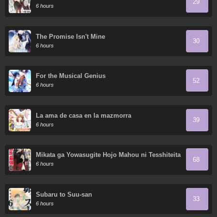
29
6 hours
The Promise Isn't Mine
30
6 hours
For the Musical Genius
52
6 hours
La ama de casa en la mazmorra
39
6 hours
Mikata ga Yowasugite Hojo Mahou ni Tesshiteita
68
Kyuutei Mahoushi, Tsuihou sarete Saikyou wo
6 hours
Mezasu
Subaru to Suu-san
33
6 hours