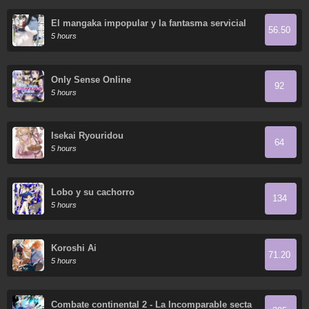
El mangaka impopular y la fantasma servicial
56.50
5 hours
Only Sense Online
92
5 hours
Isekai Ryouridou
64
5 hours
Lobo y su cachorro
134
5 hours
Koroshi Ai
71.20
5 hours
Combate continental 2 - La Incomparable secta