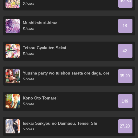
162.50
5 hours
Mushikaburi-hime
18
5 hours
Teisou Gyakuten Sekai
42
5 hours
Yuusha party wo tuishou sareta ore daga, ore
35.20
kara sudatte kuretayoude ureshii. Nanode
5 hours
daiseijo, omae ni otte korarete ha
komarunodaga?
Kono Oto Tomare!
149
5 hours
Isekai Saikyou no Daimaou, Tensei Shi
27.20
Boukensha ni Naru
5 hours