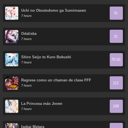
Uchi no Otoutodomo ga Sumimasen
31
7 hours
Odaliska
31
7 hours
Shiro Seijo to Kuro Bokushi
78.50
7 hours
Regrese como un chaman de clase FFF
112
7 hours
La Princesa más Joven
108
7 hours
Isekai Metara