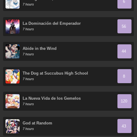
6
7 hours
La Dominación del Emperador
56
7 hours
Abide in the Wind
44
7 hours
The Dog at Succubus High School
8
7 hours
La Nueva Vida de los Gemelos
120
7 hours
God at Random
43
7 hours