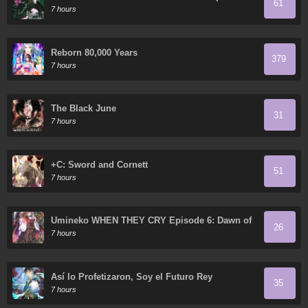
61
7 hours
Reborn 80,000 Years
379
7 hours
The Black June
31
7 hours
+C: Sword and Cornett
51
7 hours
Umineko WHEN THEY CRY Episode 6: Dawn of
26
the Golden Witch
7 hours
Así lo Profetizaron, Soy el Futuro Rey
35
7 hours