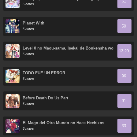
61
magia
6 hours
Planet With
50
6 hours
Level 0 no Maou-sama, Isekai de Boukensha wo
13.20
Hajimemasu
6 hours
TODO FUE UN ERROR
96
6 hours
Before Death Do Us Part
91
6 hours
El Mago del Otro Mundo no Hace Hechizos
33
6 hours