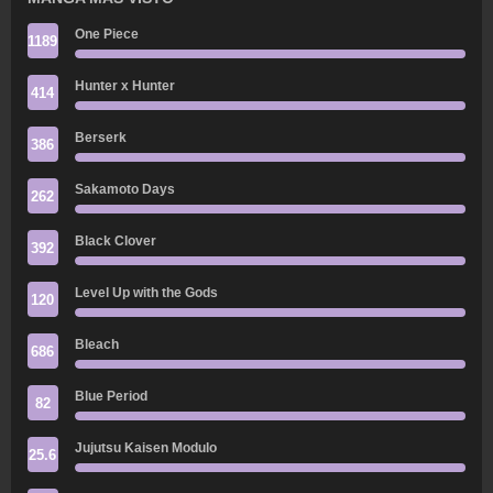
One Piece
1189
Hunter x Hunter
414
Berserk
386
Sakamoto Days
262
Black Clover
392
Level Up with the Gods
120
Bleach
686
Blue Period
82
Jujutsu Kaisen Modulo
25.6