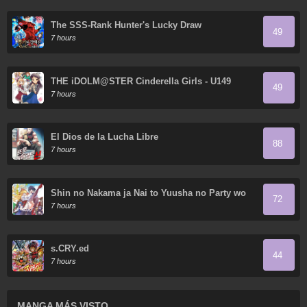
The SSS-Rank Hunter's Lucky Draw
49
7 hours
THE iDOLM@STER Cinderella Girls - U149
49
7 hours
El Dios de la Lucha Libre
88
7 hours
Shin no Nakama ja Nai to Yuusha no Party wo
72
Oidasareta node, Henkyou de Slow Life suru
7 hours
Koto ni Shimashita
s.CRY.ed
44
7 hours
MANGA MÁS VISTO