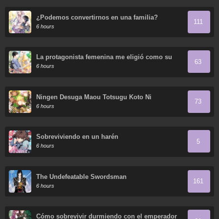
¿Podemos convertirnos en una familia?
111
6 hours
La protagonista femenina me eligió como su
63
nueva hermana
6 hours
Ningen Desuga Maou Totsugu Koto Ni
73
Narimashita
6 hours
Sobreviviendo en un harén
5
6 hours
The Undefeatable Swordsman
161
6 hours
Cómo sobrevivir durmiendo con el emperador