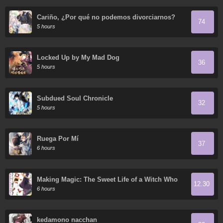
Cariño, ¿Por qué no podemos divorciarnos?
74
5 hours
Locked Up by My Mad Dog
36
5 hours
Subdued Soul Chronicle
32
5 hours
Ruega Por Mí
37
6 hours
Making Magic: The Sweet Life of a Witch Who
12.30
Knows an Infinite MP Loophole
6 hours
kedamono nacchan