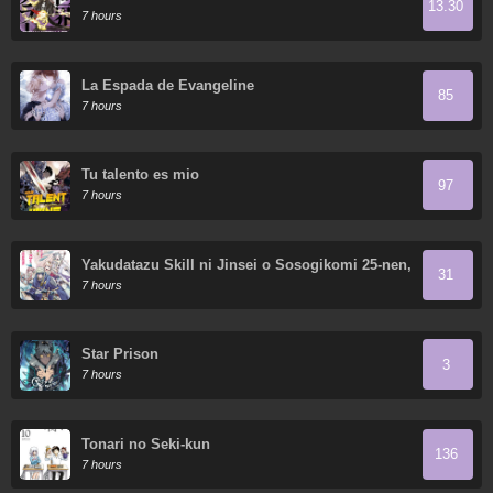
13.30
7 hours
La Espada de Evangeline
85
7 hours
Tu talento es mio
97
7 hours
Yakudatazu Skill ni Jinsei o Sosogikomi 25-nen,
31
Imasara Saikyou no Boukentan Midori Kashi no
7 hours
Akira
Star Prison
3
7 hours
Tonari no Seki-kun
136
7 hours