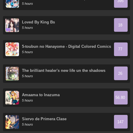
395
tang
5 hours
Loved By King Bs
18
5 hours
5-toubun no Hanayome - Digital Colored Comics
77
5 hours
The brilliant healer's new life un the shadows
26
5 hours
Amaama to Inazuma
56.80
5 hours
Siervo de Primera Clase
147
5 hours