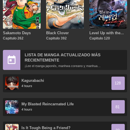
Sakamoto Days
Black Clover
Level Up with the
Capitulo 262
Capitulo 392
Gods
Capitulo 120
LISTA DE MANGA ACTUALIZADO MÁS
RECIENTEMENTE
¡Lee el manga japonés, manhwa coreano y manhua
chino más recientemente actualizados en línea gratis!
Kagurabachi
128
4 hours
My Blasted Reincarnated Life
81
4 hours
Is It Tough Being a Friend?