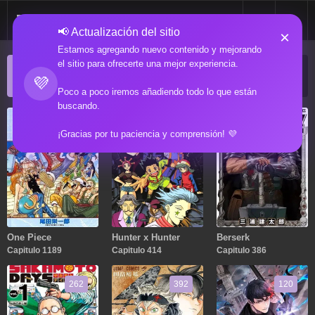
📢 Actualización del sitio
×
Estamos agregando nuevo contenido y mejorando
el sitio para ofrecerte una mejor experiencia.
ACTUALIZACIONES POPULARES
💜
Manga popular actualizado recientemente
Poco a poco iremos añadiendo todo lo que están
buscando.
1189
414
386
¡Gracias por tu paciencia y comprensión! 💜
One Piece
Hunter x Hunter
Berserk
Capitulo 1189
Capitulo 414
Capitulo 386
262
392
120