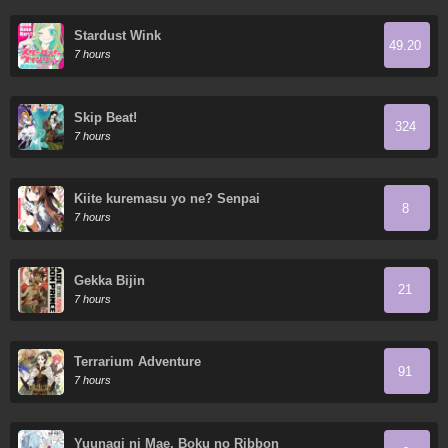
Stardust Wink
49.20
7 hours
Skip Beat!
324
7 hours
Kiite kuremasu yo ne? Senpai
8
7 hours
Gekka Bijin
21
7 hours
Terrarium Adventure
91
7 hours
Yuunagi ni Mae, Boku no Ribbon