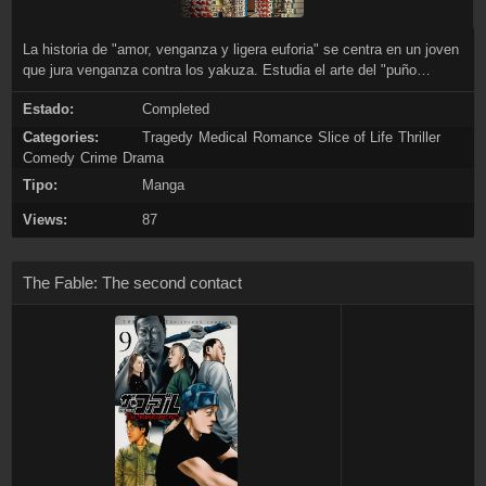
La historia de "amor, venganza y ligera euforia" se centra en un joven
que jura venganza contra los yakuza. Estudia el arte del "puño
asesino" con todas sus fuerzas, y se convierte en un adulto. Pero
Estado:
Completed
este hombre que es un genio en su forma de arte marcial se da
cuenta de que sus técnicas no pueden usarse para matar a nadie.
Categories:
Tragedy
Medical
Romance
Slice of Life
Thriller
Comedy
Crime
Drama
Tipo:
Manga
Views:
87
The Fable: The second contact