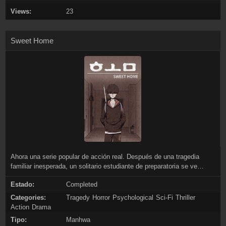
Views:
23
Sweet Home
Ahora una serie popular de acción real. Después de una tragedia
familiar inesperada, un solitario estudiante de preparatoria se ve
obligado a abandonar su hogar, solo para encontrarse con algo mucho
Estado:
Completed
más aterrador: una realidad donde los monstruos quieren exterminar a
la humanidad. Ahora debe pelear junto a un puñado de héroes
Categories:
Tragedy
Horror
Psychological
Sci-Fi
Thriller
reticentes para salvar el mundo antes de que sea demasiado tarde.
Action
Drama
Tipo:
Manhwa