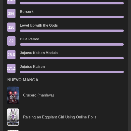
Berserk
386
Level Up with the Gods
120
Blue Period
82
Jujutsu Kaisen Modulo
25.6
Jujutsu Kaisen
271.5
NUEVO MANGA
Crucero (manhwa)
Raising an Eggplant Girl Using Online Polls