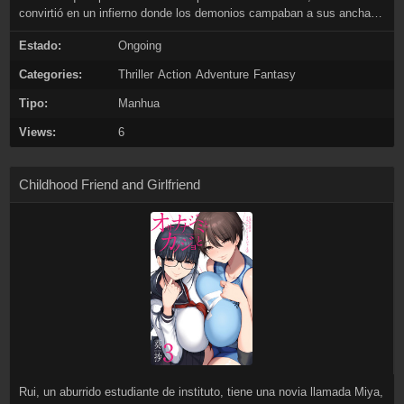
convirtió en un infierno donde los demonios campaban a sus anchas,
y Su Zhe se convirtió en el cazador de demonios que nunca pudo
Estado:
Ongoing
mejorar, ¡hasta que un monstruo entró en su cerebro!
Categories:
Thriller
Action
Adventure
Fantasy
Tipo:
Manhua
Views:
6
Childhood Friend and Girlfriend
Rui, un aburrido estudiante de instituto, tiene una novia llamada Miya,