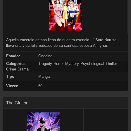
Aquella cacerola estaba llena de nuestra esencia..." Sota Naruse
lleva una vida feliz rodeado de su cariñosa esposa Airi y su
encantadora hija Marin. Cuando los tres se mudan a una isla remota
Estado:
Ongoing
por motivos del trabajo de Airi, son bien recibidos por los amables y
gentiles lugareños. Sin embargo, la verdadera naturaleza de la isla se
Categories:
Tragedy
Horror
Mystery
Psychological
Thriller
desvela como un lugar de culto donde harán lo que sea por preservar
Crime
Drama
el linaje... Asesinatos, Orgías, Sumisión... En esta isla donde la ética
Tipo:
Manga
trastornada resulta común, una familia muy unida empezará a
desmoronarse...
Views:
50
The Glutton