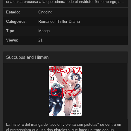
una chica preciosa a la que admira todo el instituto. Sin embargo, su
distanciada amiga de la infancia Ayana aparece al mismo tiempo y le
Estado:
Ongoing
juega una mala pasada. ¡Suspenso sexy mientras se debate entre su
amiga de la infancia y su novia!
Categories:
Romance
Thriller
Drama
Tipo:
Manga
Views:
21
Succubus and Hitman
La historia del manga de "acción violenta con pistolas" se centra en
el protagonista que usa dos pistolas y que hace un trato con un