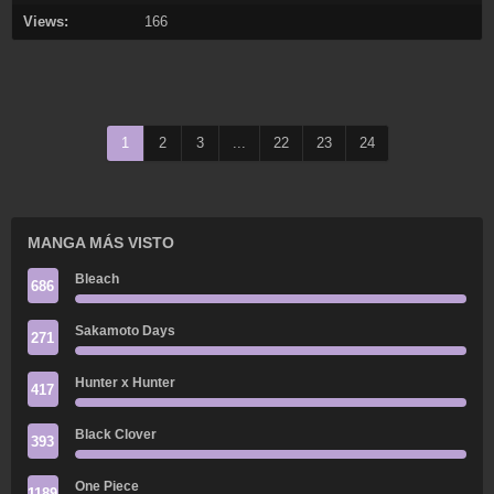
Views:
166
1
2
3
...
22
23
24
MANGA MÁS VISTO
Bleach
686
Sakamoto Days
271
Hunter x Hunter
417
Black Clover
393
One Piece
1189