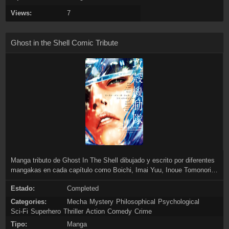
Views:
7
Ghost in the Shell Comic Tribute
Manga tributo de Ghost In The Shell dibujado y escrito por diferentes
mangakas en cada capítulo como Boichi, Imai Yuu, Inoue Tomonori,
Kinutani Yuu, Koike Nokuto, Ooyama Takumi, Shirow Masamune (El
Estado:
Completed
creador), Tadano Nobuaki, Tony Takezaki y Yamamoto Masayuki.
Categories:
Mecha
Mystery
Philosophical
Psychological
Sci-Fi
Superhero
Thriller
Action
Comedy
Crime
Tipo:
Manga