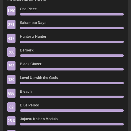
One Piece
1190
Sakamoto Days
271
Hunter x Hunter
417
Berserk
386
Black Clover
392
Level Up with the Gods
120
Bleach
686
Blue Period
82
Jujutsu Kaisen Modulo
25.6