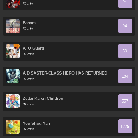
57
31 mins
Basara
94
31 mins
AFO Guard
50
31 mins
A DISASTER-CLASS HERO HAS RETURNED
184
31 mins
Zettai Karen Children
557
32 mins
You Shou Yan
1225
32 mins