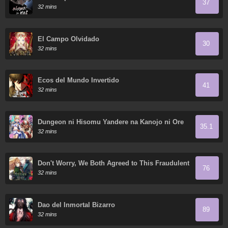
37
32 mins
El Campo Olvidado
30
32 mins
Ecos del Mundo Invertido
41
32 mins
Dungeon ni Hisomu Yandere na Kanojo ni Ore
35.1
wa Nando mo Korosareru
32 mins
Don't Worry, We Both Agreed to This Fraudulent
76
Marriage
32 mins
Dao del Inmortal Bizarro
89
32 mins