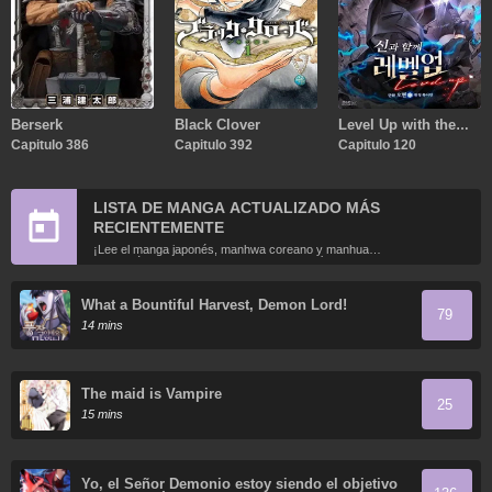
Berserk
Black Clover
Level Up with the
Capitulo 386
Capitulo 392
Gods
Capitulo 120
LISTA DE MANGA ACTUALIZADO MÁS
RECIENTEMENTE
¡Lee el manga japonés, manhwa coreano y manhua
chino más recientemente actualizados en línea gratis!
What a Bountiful Harvest, Demon Lord!
79
14 mins
The maid is Vampire
25
15 mins
Yo, el Señor Demonio estoy siendo el objetivo