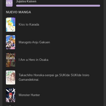
Jujutsu Kaisen
271.5
NUEVO MANGA
Kiss to Karada
Marugoto Anju Gakuen
I Am a Hero in Osaka
Takachiho Honoka-senpai ga SUKIde SUKIde Iroiro
Gamandekinai.
Monster Hunter