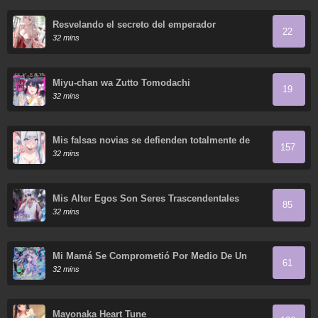
Resvelando el secreto del emperador
22
32 mins
Miyu-chan wa Zutto Tomodachi
19
32 mins
Mis falsas novias se defienden totalmente de
157
sus ataques.
32 mins
Mis Alter Egos Son Seres Trascendentales
85
32 mins
Mi Mamá Se Comprometió Por Medio De Un
61
Acuerdo
32 mins
Mayonaka Heart Tune