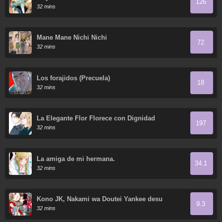
126
32 mins
Mane Mane Nichi Nichi
72
32 mins
Los forajidos (Precuela)
18
32 mins
La Elegante Flor Florece con Dignidad
197
32 mins
La amiga de mi hermana.
34.1
32 mins
Kono JK, Nakami wa Doutei Yankee desu
9.3
32 mins