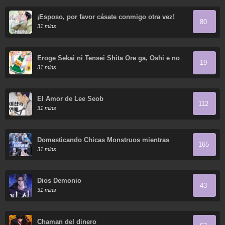
¡Esposo, por favor cásate conmigo otra vez!
80
31 mins
Eroge Sekai ni Tensei Shita Ore ga, Oshi e no
19
Ai de Netorare Heroine wo Shiawase ni Suru.
31 mins
El Amor de Lee Seob
112
31 mins
Domesticando Chicas Monstruos mientras
165
Todos Domestican Meros Monstruos
31 mins
Dios Demonio
43
31 mins
Chaman del dinero