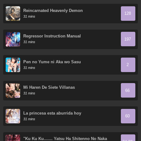
Reincarnated Heavenly Demon
128
31 mins
Regressor Instruction Manual
197
31 mins
Pen no Yume ni Aka wo Sasu
2
31 mins
Mi Haren De Siete Villanas
66
31 mins
La princesa esta aburrida hoy
60
31 mins
"Ku Ku Ku....... Yatsu Ha Shitenno No Naka