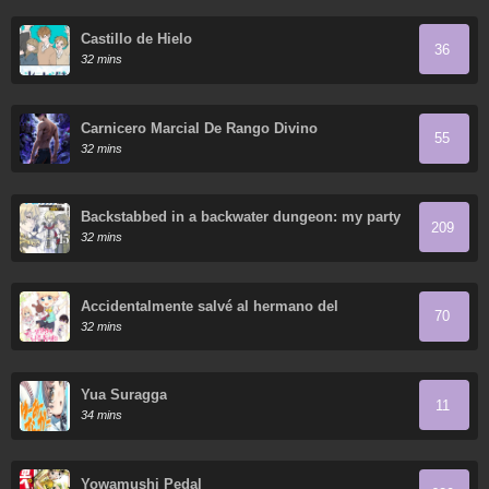
Castillo de Hielo
36
32 mins
Carnicero Marcial De Rango Divino
55
32 mins
Backstabbed in a backwater dungeon: my party
209
tried to kill me, but thanks to an infinite gacha i
32 mins
got lvl 9999 friends and am out for revenge
Accidentalmente salvé al hermano del
70
protagonista
32 mins
Yua Suragga
11
34 mins
Yowamushi Pedal