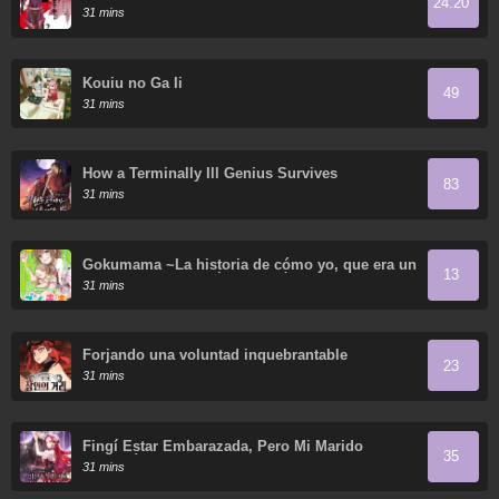
24.20
Demo Saijaku" To Kaiko Sareta Ore, Naze Ka
31 mins
Yusha To Seijo No Shisho Ni Naru
Kouiu no Ga Ii
49
31 mins
How a Terminally Ill Genius Survives
83
31 mins
Gokumama ~La historia de cómo yo, que era un
13
yakuza, me convertí en mamá~
31 mins
Forjando una voluntad inquebrantable
23
31 mins
Fingí Estar Embarazada, Pero Mi Marido
35
Regresó
31 mins