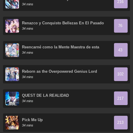
216
34 mins
Renazco y Conquisto Bellezas En El Pasado
76
34 mins
Reencarné como la Mente Maestra de esta
43
Historia.
34 mins
Reborn as the Overpowered Genius Lord
102
34 mins
QUEST DE LA REALIDAD
217
34 mins
Pick Me Up
213
34 mins