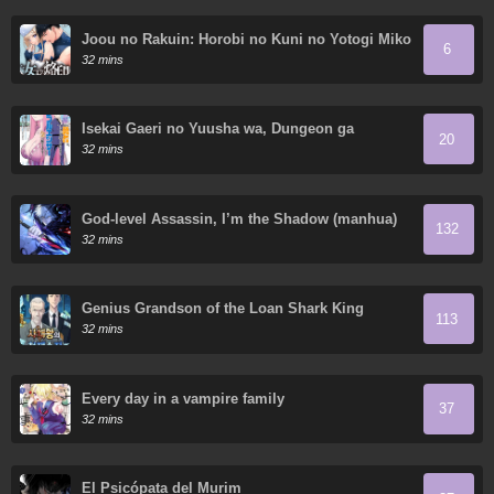
Joou no Rakuin: Horobi no Kuni no Yotogi Miko
6
32 mins
Isekai Gaeri no Yuusha wa, Dungeon ga
20
Shutsugen Shita Genjitsu Sekai de, Influencer
32 mins
ni Natte Kin wo Kasegimasu!
God-level Assassin, I’m the Shadow (manhua)
132
32 mins
Genius Grandson of the Loan Shark King
113
32 mins
Every day in a vampire family
37
32 mins
El Psicópata del Murim