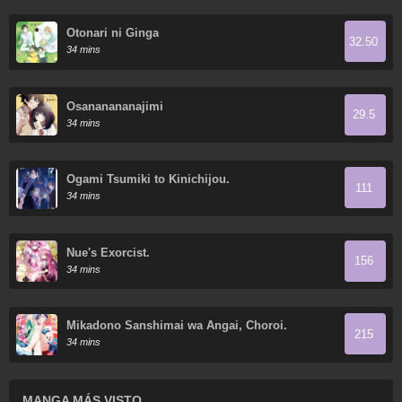
Otonari ni Ginga
32.50
34 mins
Osananananajimi
29.5
34 mins
Ogami Tsumiki to Kinichijou.
111
34 mins
Nue's Exorcist.
156
34 mins
Mikadono Sanshimai wa Angai, Choroi.
215
34 mins
MANGA MÁS VISTO