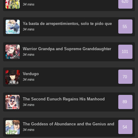
620
34 mins
Ya basta de arrepentimientos, solo te pido que
55
me mates
34 mins
Warrior Grandpa and Supreme Granddaughter
101
34 mins
Verdugo
70
34 mins
The Second Eunuch Regains His Manhood
89
34 mins
The Goddess of Abundance and the Genius and
54
Wretched Apostle
34 mins