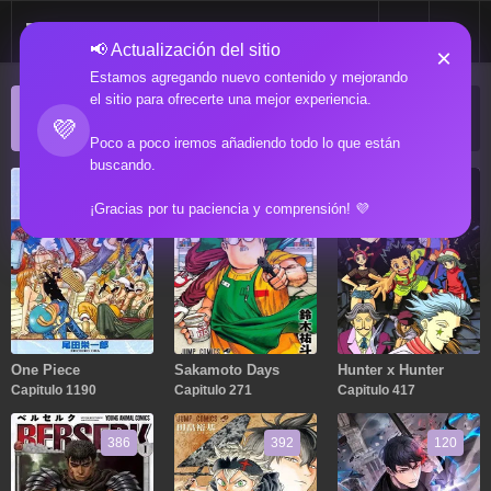
📢 Actualización del sitio
×
Estamos agregando nuevo contenido y mejorando
el sitio para ofrecerte una mejor experiencia.
ACTUALIZACIONES POPULARES
💜
Manga popular actualizado recientemente
Poco a poco iremos añadiendo todo lo que están
buscando.
1190
271
417
¡Gracias por tu paciencia y comprensión! 💜
One Piece
Sakamoto Days
Hunter x Hunter
Capitulo 1190
Capitulo 271
Capitulo 417
386
392
120