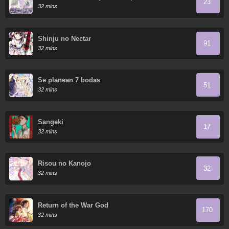
23
32 mins
Shinju no Nectar
91
32 mins
Se planean 7 bodas
51
32 mins
Sangeki
17
32 mins
Risou no Kanojo
32
32 mins
Return of the War God
170
32 mins