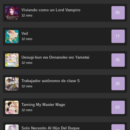
Viviendo como un Lord Vampiro
55
32 mins
Veil
77
32 mins
Uesugi-kun wa Onnanoko wo Yametai
35
32 mins
Trabajador autónomo de clase S
25
32 mins
Taming My Master Mage
63
32 mins
Solo Necesito Al Hijo Del Duque