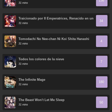
136
de mis discípulas
31 mins
Traicionado por 8 Emperatrices, Renacido en un
34
Arrepentimiento que Desgarra las Entrañas
31 mins
Tomodachi No Nee-chan Ni Koi Shita Hanashi
4
31 mins
Todos los colores de la nieve
7
31 mins
The Infinite Mage
180
31 mins
The Beast Won't Let Me Sleep
50
31 mins