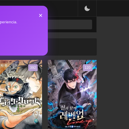
×
periencia.
392
120