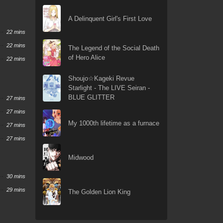
A Delinquent Girl's First Love
22 mins
22 mins
The Legend of the Social Death
of Hero Alice
22 mins
Shoujo☆Kageki Revue
Starlight - The LIVE Seiran -
BLUE GLITTER
27 mins
27 mins
My 1000th lifetime as a furnace
27 mins
27 mins
Midwood
30 mins
29 mins
The Golden Lion King