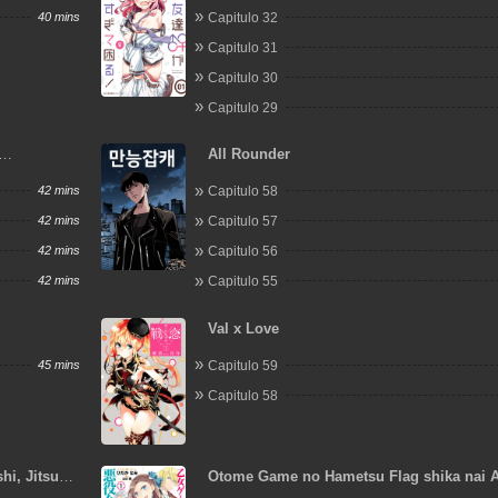
40 mins
Capitulo 32
Capitulo 31
Capitulo 30
Capitulo 29
All Rounder
42 mins
Capitulo 58
42 mins
Capitulo 57
42 mins
Capitulo 56
42 mins
Capitulo 55
Val x Love
45 mins
Capitulo 59
Capitulo 58
hi, Jitsu
Otome Game no Hametsu Flag shika nai 
Reijou ni Tensei shite shimatta...