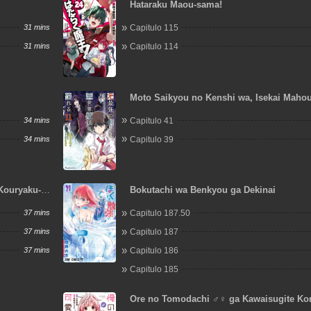
Hataraku Maou-sama!
31 mins
Capitulo 115
31 mins
Capitulo 114
Moto Saikyou no Kenshi wa, Isekai Mahou
Akogareru
34 mins
Capitulo 41
34 mins
Capitulo 39
 Kouryaku-
Bokutachi wa Benkyou ga Dekinai
37 mins
Capitulo 187.50
37 mins
Capitulo 187
37 mins
Capitulo 186
Capitulo 185
Ore no Tomodachi ♂♀ ga Kawaisugite Ko