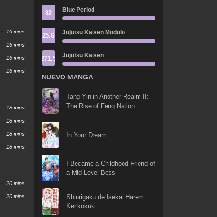
Blue Period
82
16 mins
Jujutsu Kaisen Modulo
25.6
16 mins
Jujutsu Kaisen
271.5
16 mins
16 mins
NUEVO MANGA
Tang Yin in Another Realm II:
The Rise of Feng Nation
18 mins
18 mins
18 mins
In Your Dream
18 mins
I Became a Childhood Friend of
a Mid-Level Boss
20 mins
20 mins
Shinrigaku de Isekai Harem
Kenkokuki