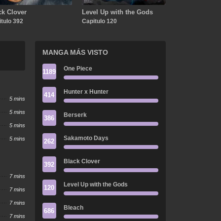
ck Clover
Level Up with the Gods
tulo 392
Capitulo 120
MANGA MÁS VISTO
One Piece
1189
Hunter x Hunter
414
5 mins
5 mins
Berserk
386
5 mins
Sakamoto Days
5 mins
262
Black Clover
392
7 mins
Level Up with the Gods
120
7 mins
7 mins
Bleach
686
7 mins