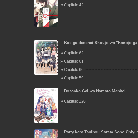
Capitulo 42
Koe ga dasenai Shoujo wa "Kanojo ga
Yasashisugiru" to Omotte iru
Capitulo 62
Capitulo 61
Capitulo 60
Capitulo 59
Dosanko Gal wa Namara Menkoi
Capitulo 120
Party kara Tsuihou Sareta Sono Chiyus
wa Saikyou Nitsuki