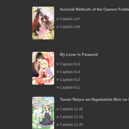
Survival Methods of the Cannon Fodd
Capitulo 147
Capitulo 146
My Lover Is Paranoid
Capitulo 614
Capitulo 613
Capitulo 612
Capitulo 611
Tensei Reijou wa Nigedashita Mori no 
Sukiro o Kushi Shite Senpuku Seikats
Capitulo 12.20
Mankitisu suru.
Capitulo 12.10
Capitulo 11.30