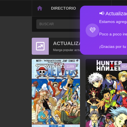
DIRECTORIO
CONTACTO
📢 Actualizac
Estamos agrega
💜
Poco a poco ir
ACTUALIZACIONES POPULA
¡Gracias por tu
Manga popular actualizado recientemente
1189
41