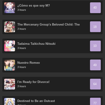
¿Cómo es que soy M?
40
3 hours
The Mercenary Group's Beloved Child: The
18
Orphan on the Brink of Death Is Raised by the
3 hours
Mightiest Masters
Tadaima Taikichuu Nitsuki
10
3 hours
Nuestro Romeo
49
3 hours
I'm Ready for Divorce!
64
3 hours
Destined to Be an Outcast
77