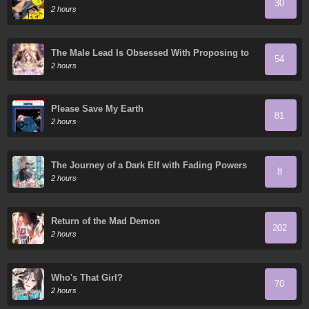
30
2 hours
The Male Lead Is Obsessed With Proposing to
54
Me
2 hours
Please Save My Earth
81
2 hours
The Journey of a Dark Elf with Fading Powers
8
2 hours
Return of the Mad Demon
202
2 hours
Who's That Girl?
70
2 hours