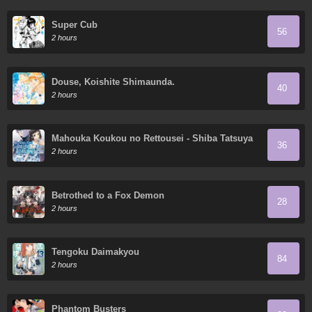
Super Cub
56
2 hours
Douse, Koishite Shimaunda.
40
2 hours
Mahouka Koukou no Rettousei - Shiba Tatsuya
36
Ansatsu Keikaku
2 hours
Betrothed to a Fox Demon
28
2 hours
Tengoku Daimakyou
84
2 hours
Phantom Busters