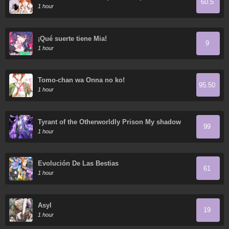
60.5
1 hour
¡Qué suerte tiene Mia!
9
1 hour
Tomo-chan wa Onna no ko!
95.50
1 hour
Tyrant of the Otherworldly Prison My shadow
99
can evolve infinitely
1 hour
Evolución De Las Bestias
61
1 hour
Asyl
19
1 hour