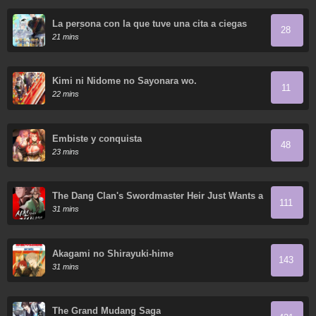
La persona con la que tuve una cita a ciegas
28
resultó ser un secuestrador
21 mins
Kimi ni Nidome no Sayonara wo.
11
22 mins
Embiste y conquista
48
23 mins
The Dang Clan's Swordmaster Heir Just Wants a
111
Normal Life
31 mins
Akagami no Shirayuki-hime
143
31 mins
The Grand Mudang Saga