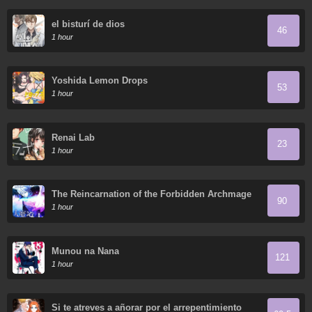
el bisturí de dios
46
1 hour
Yoshida Lemon Drops
53
1 hour
Renai Lab
23
1 hour
The Reincarnation of the Forbidden Archmage
90
1 hour
Munou na Nana
121
1 hour
Si te atreves a añorar por el arrepentimiento