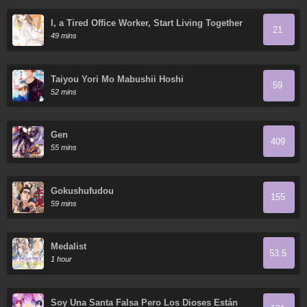
I, a Tired Office Worker, Start Living Together
21
with a Beautiful Highschool Girl whom I Met
49 mins
Again After 7 Years
Taiyou Yori Mo Mabushii Hoshi
59
52 mins
Gen
409
55 mins
Gokushufudou
155
59 mins
Medalist
53.5
1 hour
Soy Una Santa Falsa Pero Los Dioses Están