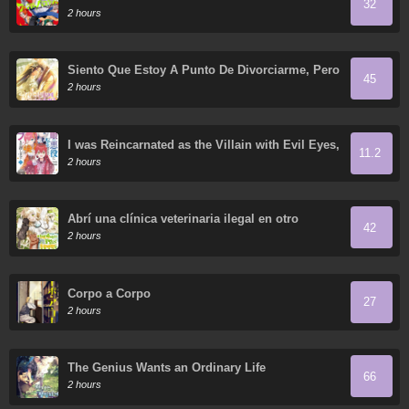
32
2 hours
Siento Que Estoy A Punto De Divorciarme, Pero
45
Mi Esposo Es Mi Favorito
2 hours
I was Reincarnated as the Villain with Evil Eyes,
11.2
so I Aim to Be a Mob Character
2 hours
Abrí una clínica veterinaria ilegal en otro
42
mundo
2 hours
Corpo a Corpo
27
2 hours
The Genius Wants an Ordinary Life
66
2 hours