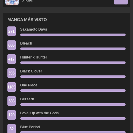
3 hours
MANGA MÁS VISTO
Sakamoto Days
271
Bleach
686
Hunter x Hunter
417
Black Clover
393
One Piece
1189
Berserk
386
Level Up with the Gods
120
Blue Period
82