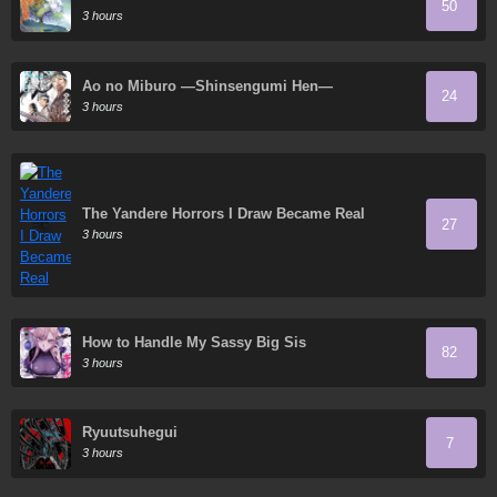
50
3 hours
Ao no Miburo —Shinsengumi Hen—
24
3 hours
The Yandere Horrors I Draw Became Real
27
3 hours
How to Handle My Sassy Big Sis
82
3 hours
Ryuutsuhegui
7
3 hours