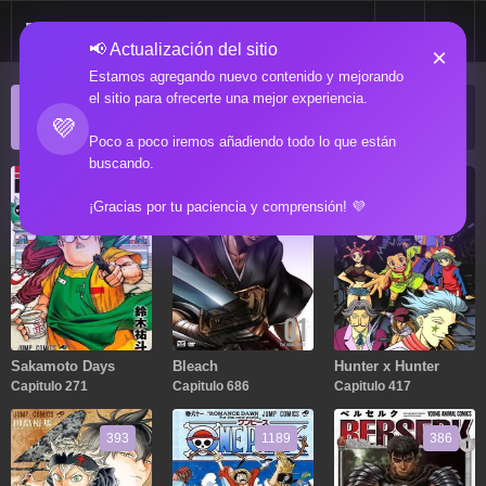
📢 Actualización del sitio
×
Estamos agregando nuevo contenido y mejorando
el sitio para ofrecerte una mejor experiencia.
ACTUALIZACIONES POPULARES
💜
Manga popular actualizado recientemente
Poco a poco iremos añadiendo todo lo que están
buscando.
271
686
417
¡Gracias por tu paciencia y comprensión! 💜
Sakamoto Days
Bleach
Hunter x Hunter
Capitulo 271
Capitulo 686
Capitulo 417
393
1189
386