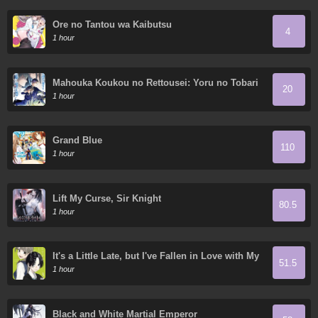
Ore no Tantou wa Kaibutsu
4
1 hour
Mahouka Koukou no Rettousei: Yoru no Tobari
20
ni Yami wa Hirameku
1 hour
Grand Blue
110
1 hour
Lift My Curse, Sir Knight
80.5
1 hour
It's a Little Late, but I've Fallen in Love with My
51.5
Childhood Friend.
1 hour
Black and White Martial Emperor