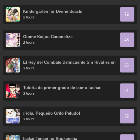
Kindergarten for Divine Beasts
72
2 hours
Otome Kaijuu Caramelize
48
2 hours
El Rey del Combate Delincuente Sin Rival es en
86
Realidad un Sanador en el Mundo del Juego
3 hours
Tutoría de primer grado de como luchar.
91
3 hours
¡Hola, Pequeño Grifo Peludo!
52
3 hours
Isekai Tensei no Boukensha