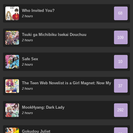
Who Invited You?
68
2 hours
Tsuki ga Michibiku Isekai Douchuu
109
2 hours
Safe Sex
10
2 hours
The Teen Web Novelist is a Girl Magnet: Now My
37
Crush Feels Bad for Rejecting Me!
2 hours
MookHyang: Dark Lady
292
2 hours
Gokudou Juliet