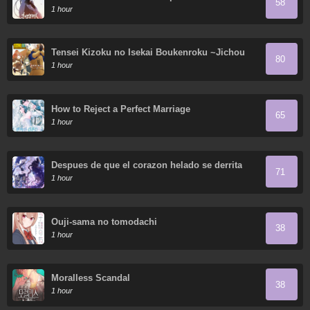
58
1 hour
Tensei Kizoku no Isekai Boukenroku ~Jichou
80
wo Shiranai Kamigami no Shito~
1 hour
How to Reject a Perfect Marriage
65
1 hour
Despues de que el corazon helado se derrita
71
1 hour
Ouji-sama no tomodachi
38
1 hour
Moralless Scandal
38
1 hour