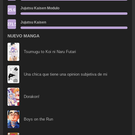
Jujutsu Kaisen Modulo
25.6
Jujutsu Kaisen
271.5
NUEVO MANGA
Tsumugu to Koi ni Naru Futari
Una chica que tiene una opinion subjetiva de mi
Dorakon!
Boys on the Run