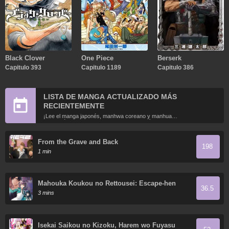
Black Clover
One Piece
Berserk
Capitulo 393
Capitulo 1189
Capitulo 386
LISTA DE MANGA ACTUALIZADO MÁS
RECIENTEMENTE
¡Lee el manga japonés, manhwa coreano y manhua
chino más recientemente actualizados en línea gratis!
From the Grave and Back
198
1 min
Mahouka Koukou no Rettousei: Escape-hen
36.5
3 mins
Isekai Saikou no Kizoku, Harem wo Fuyasu