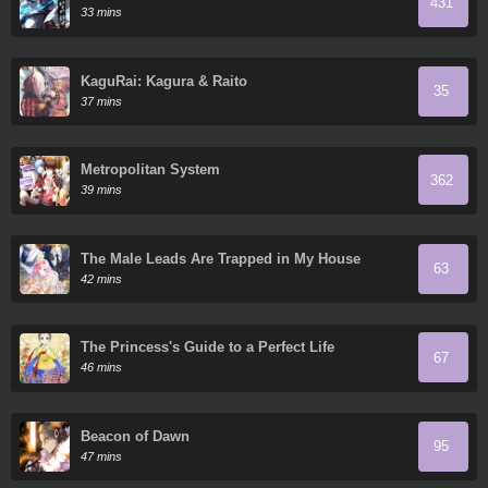
431
33 mins
KaguRai: Kagura & Raito
35
37 mins
Metropolitan System
362
39 mins
The Male Leads Are Trapped in My House
63
42 mins
The Princess's Guide to a Perfect Life
67
46 mins
Beacon of Dawn
95
47 mins