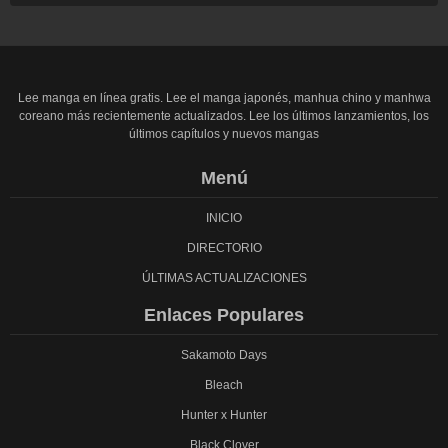
Lee manga en línea gratis. Lee el manga japonés, manhua chino y manhwa
coreano más recientemente actualizados. Lee los últimos lanzamientos, los
últimos capítulos y nuevos mangas
Menú
INICIO
DIRECTORIO
ÚLTIMAS ACTUALIZACIONES
Enlaces Populares
Sakamoto Days
Bleach
Hunter x Hunter
Black Clover