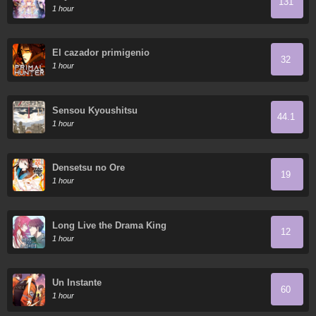
131
Obsesionados Conmigo
1 hour
El cazador primigenio
32
1 hour
Sensou Kyoushitsu
44.1
1 hour
Densetsu no Ore
19
1 hour
Long Live the Drama King
12
1 hour
Un Instante
60
1 hour