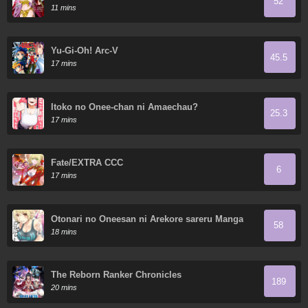
52
Hodo Tsuyoku Naru
11 mins
Yu-Gi-Oh! Arc-V
45.5
17 mins
Itoko no Onee-chan ni Amaechau?
25.3
17 mins
Fate/EXTRA CCC
6
17 mins
Otonari no Oneesan ni Arekore sareru Manga
58
18 mins
The Reborn Ranker Chronicles
189
20 mins