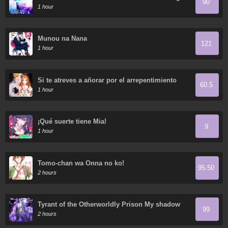
90
1 hour
Munou na Nana
121
1 hour
Si te atreves a añorar por el arrepentimiento
60.5
1 hour
¡Qué suerte tiene Mia!
9
1 hour
Tomo-chan wa Onna no ko!
95.50
2 hours
Tyrant of the Otherworldly Prison My shadow
99
can evolve infinitely
2 hours