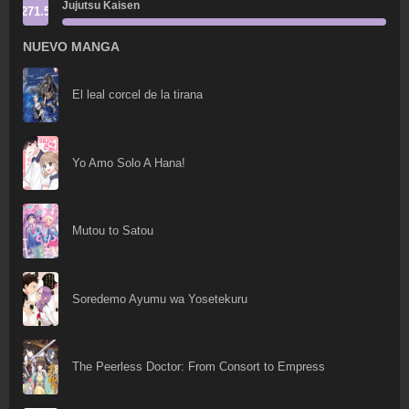
Jujutsu Kaisen
271.5
NUEVO MANGA
El leal corcel de la tirana
Yo Amo Solo A Hana!
Mutou to Satou
Soredemo Ayumu wa Yosetekuru
The Peerless Doctor: From Consort to Empress