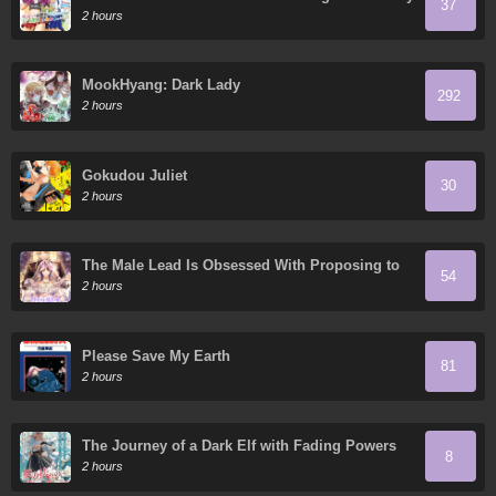
37
Crush Feels Bad for Rejecting Me!
2 hours
MookHyang: Dark Lady
292
2 hours
Gokudou Juliet
30
2 hours
The Male Lead Is Obsessed With Proposing to
54
Me
2 hours
Please Save My Earth
81
2 hours
The Journey of a Dark Elf with Fading Powers
8
2 hours