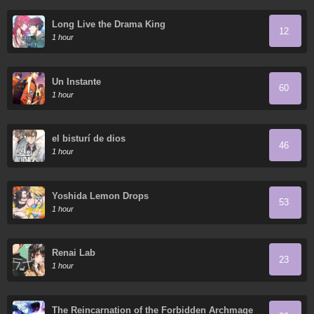
Long Live the Drama King
12
1 hour
Un Instante
60
1 hour
el bisturí de dios
46
1 hour
Yoshida Lemon Drops
53
1 hour
Renai Lab
23
1 hour
The Reincarnation of the Forbidden Archmage