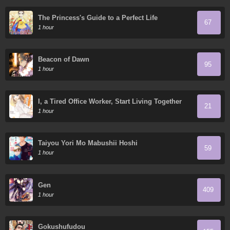
The Princess's Guide to a Perfect Life
67
1 hour
Beacon of Dawn
95
1 hour
I, a Tired Office Worker, Start Living Together
21
with a Beautiful Highschool Girl whom I Met
1 hour
Again After 7 Years
Taiyou Yori Mo Mabushii Hoshi
59
1 hour
Gen
409
1 hour
Gokushufudou