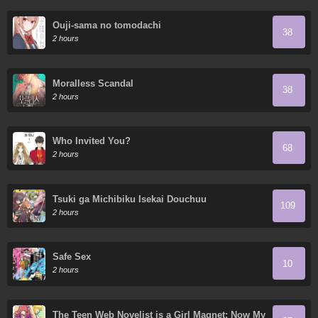
Ouji-sama no tomodachi
38
2 hours
Moralless Scandal
38
2 hours
Who Invited You?
68
2 hours
Tsuki ga Michibiku Isekai Douchuu
109
2 hours
Safe Sex
10
2 hours
The Teen Web Novelist is a Girl Magnet: Now My