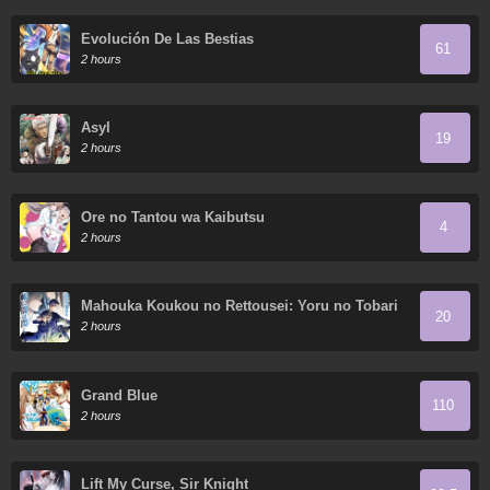
Evolución De Las Bestias
61
2 hours
Asyl
19
2 hours
Ore no Tantou wa Kaibutsu
4
2 hours
Mahouka Koukou no Rettousei: Yoru no Tobari
20
ni Yami wa Hirameku
2 hours
Grand Blue
110
2 hours
Lift My Curse, Sir Knight