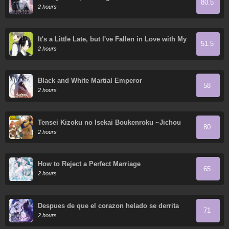
80.5
2 hours
It's a Little Late, but I've Fallen in Love with My
51.5
Childhood Friend.
2 hours
Black and White Martial Emperor
58
2 hours
Tensei Kizoku no Isekai Boukenroku ~Jichou
80
wo Shiranai Kamigami no Shito~
2 hours
How to Reject a Perfect Marriage
65
2 hours
Despues de que el corazon helado se derrita
71
2 hours