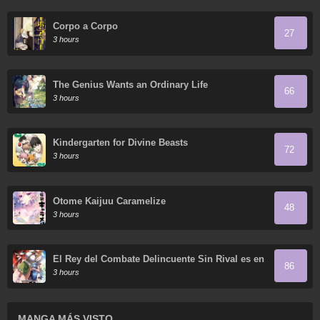
Corpo a Corpo
27
3 hours
The Genius Wants an Ordinary Life
66
3 hours
Kindergarten for Divine Beasts
72
3 hours
Otome Kaijuu Caramelize
48
3 hours
El Rey del Combate Delincuente Sin Rival es en
86
Realidad un Sanador en el Mundo del Juego
3 hours
MANGA MÁS VISTO