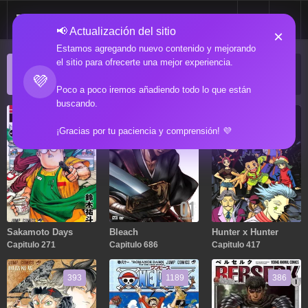
📢 Actualización del sitio
×
Estamos agregando nuevo contenido y mejorando
el sitio para ofrecerte una mejor experiencia.
ACTUALIZACIONES POPULARES
💜
Manga popular actualizado recientemente
Poco a poco iremos añadiendo todo lo que están
buscando.
271
686
417
¡Gracias por tu paciencia y comprensión! 💜
Sakamoto Days
Bleach
Hunter x Hunter
Capitulo 271
Capitulo 686
Capitulo 417
393
1189
386