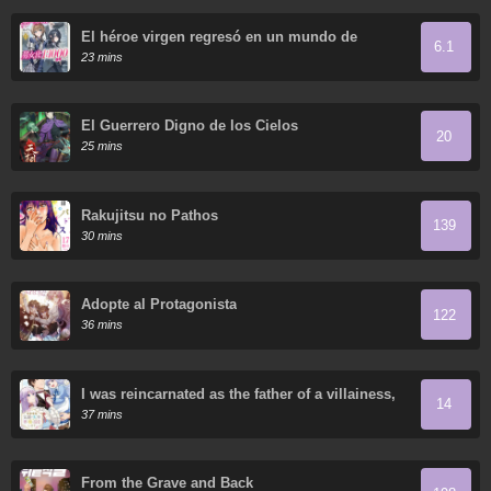
El héroe virgen regresó en un mundo de
6.1
mujeres.
23 mins
El Guerrero Digno de los Cielos
20
25 mins
Rakujitsu no Pathos
139
30 mins
Adopte al Protagonista
122
36 mins
I was reincarnated as the father of a villainess,
14
so I dote on my wife and daughter.
37 mins
From the Grave and Back