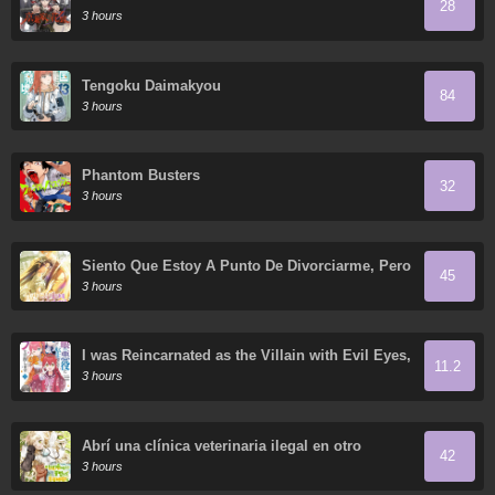
28
3 hours
Tengoku Daimakyou
84
3 hours
Phantom Busters
32
3 hours
Siento Que Estoy A Punto De Divorciarme, Pero
45
Mi Esposo Es Mi Favorito
3 hours
I was Reincarnated as the Villain with Evil Eyes,
11.2
so I Aim to Be a Mob Character
3 hours
Abrí una clínica veterinaria ilegal en otro
42
mundo
3 hours