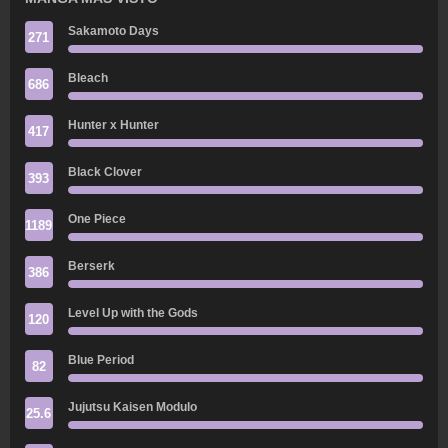
Sakamoto Days
271
Bleach
686
Hunter x Hunter
417
Black Clover
393
One Piece
1189
Berserk
386
Level Up with the Gods
120
Blue Period
82
Jujutsu Kaisen Modulo
25.6