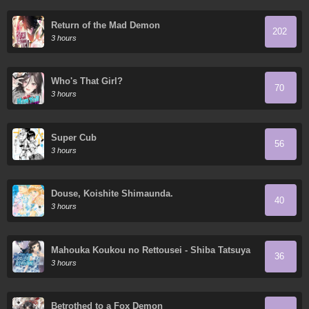
Return of the Mad Demon
202
3 hours
Who's That Girl?
70
3 hours
Super Cub
56
3 hours
Douse, Koishite Shimaunda.
40
3 hours
Mahouka Koukou no Rettousei - Shiba Tatsuya
36
Ansatsu Keikaku
3 hours
Betrothed to a Fox Demon