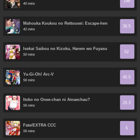
198
40 mins
Mahouka Koukou no Rettousei: Escape-hen
36.5
42 mins
Isekai Saikou no Kizoku, Harem wo Fuyasu
52
Hodo Tsuyoku Naru
50 mins
Yu-Gi-Oh! Arc-V
45.5
56 mins
Itoko no Onee-chan ni Amaechau?
25.3
56 mins
Fate/EXTRA CCC
6
56 mins