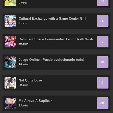
75
9 mins
Cultural Exchange with a Game Center Girl
66
9 mins
Reluctant Space Commander: From Death Wish
8
to Galactic Hero!
10 mins
Juego Online: ¡Puedo evolucionarlo todo!
10
10 mins
Not Quite Love
9
20 mins
Me Atrevo A Suplicar
48
23 mins