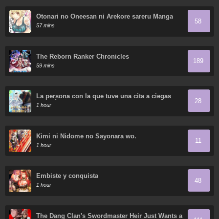
Otonari no Oneesan ni Arekore sareru Manga
58
57 mins
The Reborn Ranker Chronicles
189
59 mins
La persona con la que tuve una cita a ciegas
28
resultó ser un secuestrador
1 hour
Kimi ni Nidome no Sayonara wo.
11
1 hour
Embiste y conquista
48
1 hour
The Dang Clan's Swordmaster Heir Just Wants a