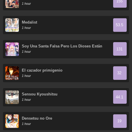
155
1 hour
Medalist
53.5
1 hour
Soy Una Santa Falsa Pero Los Dioses Están
131
Obsesionados Conmigo
1 hour
El cazador primigenio
32
1 hour
Sensou Kyoushitsu
44.1
1 hour
Densetsu no Ore
19
1 hour