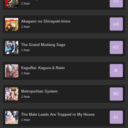
111
Normal Life
1 hour
Akagami no Shirayuki-hime
143
1 hour
The Grand Mudang Saga
431
1 hour
KaguRai: Kagura & Raito
35
1 hour
Metropolitan System
362
1 hour
The Male Leads Are Trapped in My House
63
1 hour