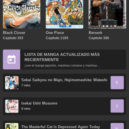
Black Clover
One Piece
Berserk
Capitulo 393
Capitulo 1189
Capitulo 386
LISTA DE MANGA ACTUALIZADO MÁS
RECIENTEMENTE
¡Lee el manga japonés, manhwa coreano y manhua
chino más recientemente actualizados en línea gratis!
Sekai Saikyou no Majo, Hajimemashita: Watashi
8
Dake "Kouryaku Site" o Miseru Sekai de Jiyuu
7 mins
ni Ikimasu
Isekai Ushi Musume
3
8 mins
The Masterful Cat Is Depressed Again Today