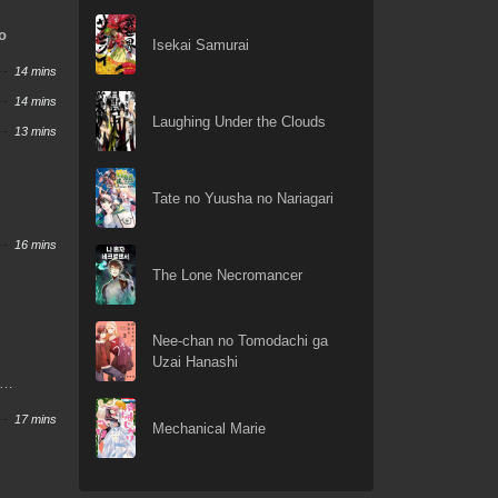
o
Isekai Samurai
14 mins
14 mins
Laughing Under the Clouds
13 mins
Tate no Yuusha no Nariagari
16 mins
The Lone Necromancer
Nee-chan no Tomodachi ga
Uzai Hanashi
e became
17 mins
Mechanical Marie