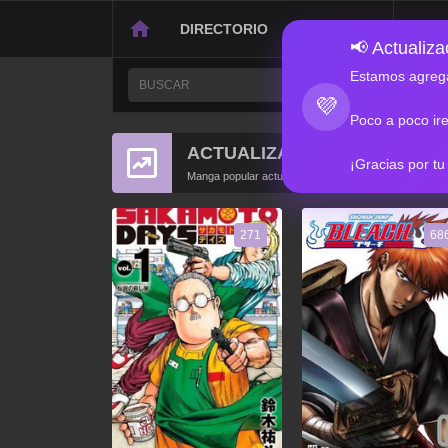
DIRECTORIO
CONTACTO
📢 Actualizac
Estamos agrega
💜
Poco a poco ir
ACTUALIZACIONES POPULA
¡Gracias por tu
Manga popular actualizado recientemente
271
68