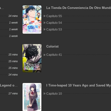
a
La Tienda De Conveniencia De Otro Mund
o
14 mins
Capitulo 55
1 week
Capitulo 54
1 week
Capitulo 53
1 week
Colorist
15 mins
Capitulo 41
15 mins
15 mins
14 mins
Legend of
I Time-leaped 10 Years Ago and Saved My
sman
Childhood Friend, a Young Lady, and Sh
17 mins
Capitulo 10
My Fiancée