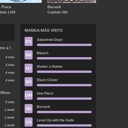
 Piece
Berserk
tulo 1189
Capitulo 386
MANGA MÁS VISTO
Sakamoto Days
271
me a la
Bleach
686
4 mins
4 mins
Hunter x Hunter
417
4 mins
Black Clover
4 mins
393
 When I
One Piece
1189
6 mins
Berserk
386
1 week
1 week
Level Up with the Gods
120
1 week