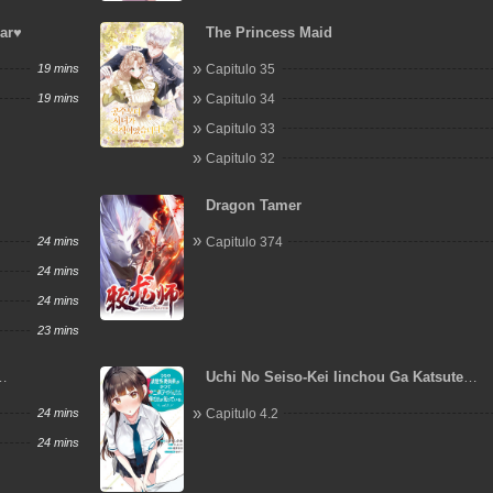
Bar♥
The Princess Maid
19 mins
Capitulo 35
19 mins
Capitulo 34
Capitulo 33
Capitulo 32
Dragon Tamer
24 mins
Capitulo 374
24 mins
24 mins
23 mins
Uchi No Seiso-Kei Iinchou Ga Katsute
Chuunibyou Idol Datta Koto Wo Ore Dake
24 mins
Capitulo 4.2
Shitteiru
24 mins