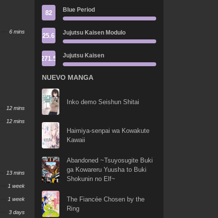
Blue Period
82
6 mins
Jujutsu Kaisen Modulo
25.6
Jujutsu Kaisen
271.5
NUEVO MANGA
Inko demo Seishun Shitai
12 mins
12 mins
Haimiya-senpai wa Kowakute
Kawaii
Abandoned ~Tsuyosugite Buki
ga Kowareru Yuusha to Buki
13 mins
Shokunin no Elf~
1 week
The Fiancée Chosen by the
1 week
Ring
3 days