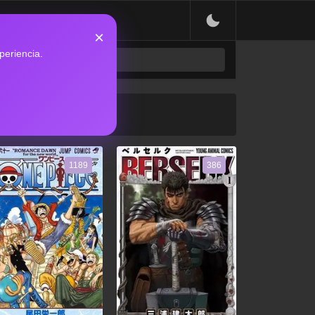
×
periencia.
1189
386