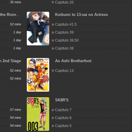
35 mins
Capitulo 20
the Rising
Koibumi to 13-sai no Actress
52 mins
Capitulo 41.5
1 day
Capitulo 39
1 day
Capitulo 38.50
1 day
Capitulo 38
on 2nd Stage
Ao Ashi Brotherfoot
52 mins
Capitulo 13
52 mins
SK8R'S
57 mins
Capitulo 7
54 mins
Capitulo 6
54 mins
Capitulo 5