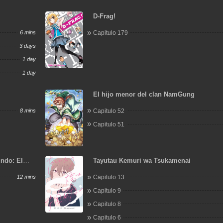
D-Frag!
6 mins
Capitulo 179
3 days
1 day
1 day
El hijo menor del clan NamGung
8 mins
Capitulo 52
Capitulo 51
undo: El
Tayutau Kemuri wa Tsukamenai
alquier
12 mins
Capitulo 13
Capitulo 9
Capitulo 8
Capitulo 6