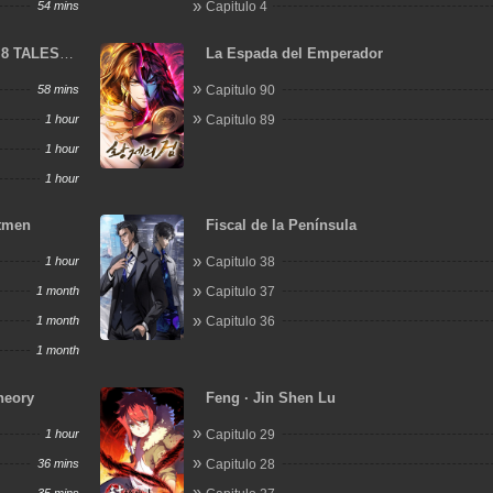
54 mins
Capitulo 4
: 8 TALES
La Espada del Emperador
58 mins
Capitulo 90
1 hour
Capitulo 89
1 hour
1 hour
stmen
Fiscal de la Península
1 hour
Capitulo 38
1 month
Capitulo 37
1 month
Capitulo 36
1 month
heory
Feng · Jin Shen Lu
1 hour
Capitulo 29
36 mins
Capitulo 28
35 mins