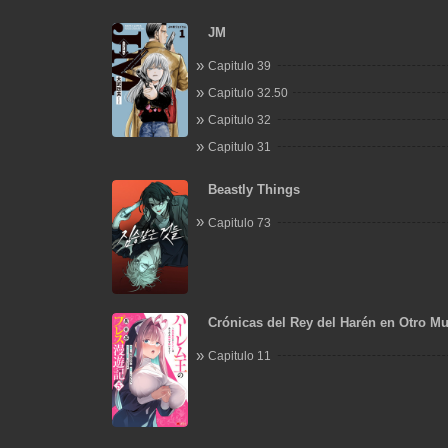
JM
Capitulo 39
Capitulo 32.50
Capitulo 32
Capitulo 31
Beastly Things
Capitulo 73
Crónicas del Rey del Harén en Otro M
Hombre Invencible que Convierte a Cu
Capitulo 11
Raza en su Esposa