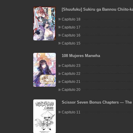
[Shuufuku] Sukiru ga Bannou Chiito-k
Shitanode, Buki-ya demo Hirakou ka t
Capitulo 18
Omoimasu
Capitulo 17
Capitulo 16
Capitulo 15
108 Mujeres Manwha
Capitulo 23
Capitulo 22
Capitulo 21
Capitulo 20
Scissor Seven Bonus Chapters — The 
the Xuanwu Heroes: The Short Sword
Capitulo 11