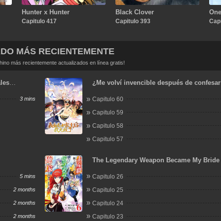
Hunter x Hunter
Black Clover
One
Capitulo 417
Capitulo 393
Capi
ADO MÁS RECIENTEMENTE
no más recientemente actualizados en línea gratis!
les
¿Me volví invencible después de confesar
hermosa líder de la secta?
3 mins
Capitulo 60
Capitulo 59
Capitulo 58
Capitulo 57
The Legendary Weapon Became My Bride
Overwhelmed the Production Job
5 mins
Capitulo 26
2 months
Capitulo 25
2 months
Capitulo 24
2 months
Capitulo 23