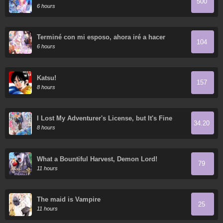
500
6 hours
Terminé con mi esposo, ahora iré a hacer
104
dinero
6 hours
Katsu!
157
8 hours
I Lost My Adventurer's License, but It's Fine
34.20
Because I Have an Adorable Daughter Now
8 hours
What a Bountiful Harvest, Demon Lord!
79
11 hours
The maid is Vampire
25
11 hours