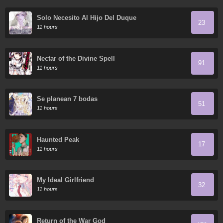
Solo Necesito Al Hijo Del Duque
23
11 hours
Nectar of the Divine Spell
91
11 hours
Se planean 7 bodas
51
11 hours
Haunted Peak
17
11 hours
My Ideal Girlfriend
32
11 hours
Return of the War God