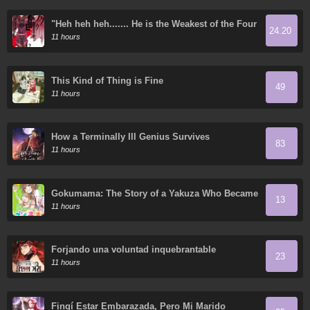
"Heh heh heh....... He is the Weakest of the Four
24.20
Heavenly Kings." I was Dismissed from My Job,
11 hours
but Somehow I Became the Master of a Hero
and a Priestess
This Kind of Thing is Fine
49
11 hours
How a Terminally Ill Genius Survives
83
11 hours
Gokumama: The Story of a Yakuza Who Became
13
a Mom
11 hours
Forjando una voluntad inquebrantable
23
11 hours
Fingí Estar Embarazada, Pero Mi Marido