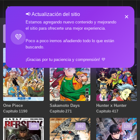
📢 Actualización del sitio
×
Estamos agregando nuevo contenido y mejorando
el sitio para ofrecerte una mejor experiencia.
ACTUALIZACIONES POPULARES
💜
Manga popular actualizado recientemente
Poco a poco iremos añadiendo todo lo que están
buscando.
1190
271
417
¡Gracias por tu paciencia y comprensión! 💜
One Piece
Sakamoto Days
Hunter x Hunter
Capitulo 1190
Capitulo 271
Capitulo 417
386
392
120