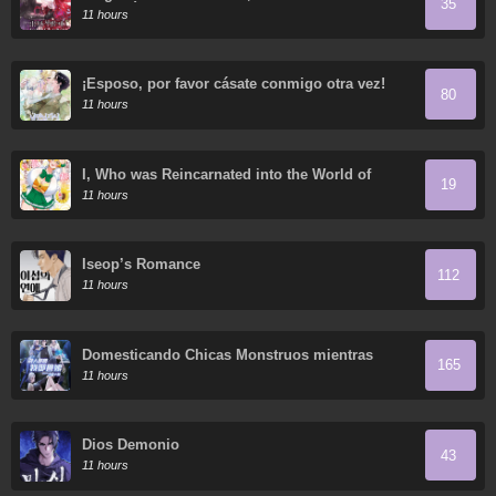
35
Regresó
11 hours
¡Esposo, por favor cásate conmigo otra vez!
80
11 hours
I, Who was Reincarnated into the World of
19
Eroge, Will Make the NTR Heroine Happy with
11 hours
My Love.
Iseop’s Romance
112
11 hours
Domesticando Chicas Monstruos mientras
165
Todos Domestican Meros Monstruos
11 hours
Dios Demonio
43
11 hours