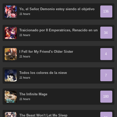
Yo, el Señor Demonio estoy siendo el objetivo
136
de mis discípulas
11 hours
Traicionado por 8 Emperatrices, Renacido en un
34
Arrepentimiento que Desgarra las Entrañas
11 hours
I Fell for My Friend's Older Sister
4
11 hours
Todos los colores de la nieve
7
11 hours
The Infinite Mage
180
11 hours
The Beast Won't Let Me Sleep