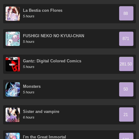
La Bestia con Flores
88
5 hours
FUSHIGI NEKO NO KYUU-CHAN
871
5 hours
Gantz: Digital Colored Comics
281.50
5 hours
Monsters
50
5 hours
Sister and vampire
21
6 hours
I'm the Great Immortal