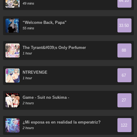
64.10
Absurd Skill
49 mins
“Welcome Back, Papa”
33.50
55 mins
The Tyrant&#039;s Only Perfumer
88
1 hour
NTREVENGE
67
1 hour
Game - Suit no Sukima -
27
2 hours
¿Mi esposa es en realidad la emperatriz?
122
2 hours