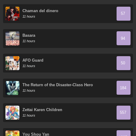
Chaman del dinero
57
11 hours
Basara
94
11 hours
AFO Guard
50
11 hours
The Return of the Disaster-Class Hero
184
11 hours
Zettai Karen Children
557
11 hours
You Shou Yan