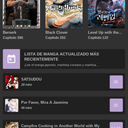
Berserk
Black Clover
Level Up with the
Capitulo 386
Capitulo 392
Gods
Capitulo 120
LISTA DE MANGA ACTUALIZADO MÁS
RECIENTEMENTE
¡Lee el manga japonés, manhwa coreano y manhua
chino más recientemente actualizados en línea gratis!
SATSUDOU
26
28 mins
Por Favor, Mira A Jasmine
25
46 mins
Campfire Cooking in Another World with My