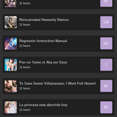
50
11 hours
Reincarnated Heavenly Demon
128
11 hours
Regressor Instruction Manual
197
11 hours
Pen no Yume ni Aka wo Sasu
2
11 hours
To Save Seven Villainesses, I Went Full Harem!
66
11 hours
La princesa esta aburrida hoy
60
11 hours