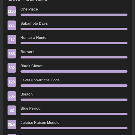
One Piece
1190
Sakamoto Days
271
Hunter x Hunter
417
Berserk
386
Black Clover
392
Level Up with the Gods
120
Bleach
686
Blue Period
82
Jujutsu Kaisen Modulo
25.6