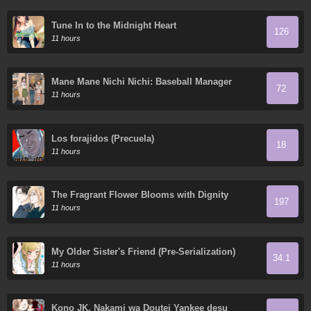
Tune In to the Midnight Heart
126
11 hours
Mane Mane Nichi Nichi: Baseball Manager
72
Everyday
11 hours
Los forajidos (Precuela)
18
11 hours
The Fragrant Flower Blooms with Dignity
197
11 hours
My Older Sister's Friend (Pre-Serialization)
34.1
11 hours
Kono JK, Nakami wa Doutei Yankee desu