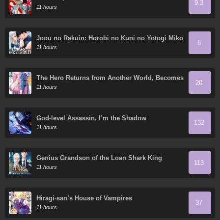
9.3
11 hours
Joou no Rakuin: Horobi no Kuni no Yotogi Miko
6
11 hours
The Hero Returns from Another World, Becomes
20
an Influencer, and Earns Money in the Real
11 hours
World, Where Dungeons have Appeared!
God-level Assassin, I’m the Shadow
132
11 hours
Genius Grandson of the Loan Shark King
113
11 hours
Hiragi-san’s House of Vampires
37
11 hours