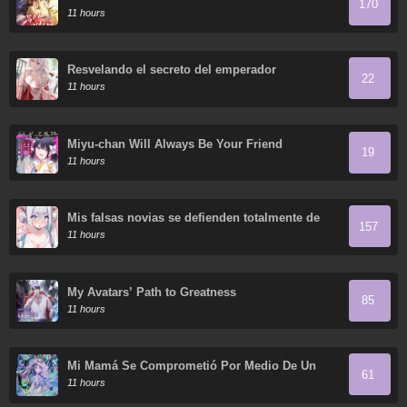
170
11 hours
Resvelando el secreto del emperador
22
11 hours
Miyu-chan Will Always Be Your Friend
19
11 hours
Mis falsas novias se defienden totalmente de
157
sus ataques.
11 hours
My Avatars’ Path to Greatness
85
11 hours
Mi Mamá Se Comprometió Por Medio De Un
61
Acuerdo
11 hours