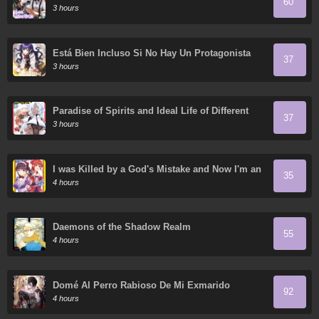
60
protagonista masculino
3 hours
Está Bien Incluso Si No Hay Un Protagonista
37
Masculino
3 hours
Paradise of Spirits and Ideal Life of Different
37
World
3 hours
I was Killed by a God's Mistake and Now I'm an
35
Extremely Overpowered Adventurer in Another
4 hours
World
Daemons of the Shadow Realm
55
4 hours
Domé Al Perro Rabioso De Mi Exmarido
92
4 hours