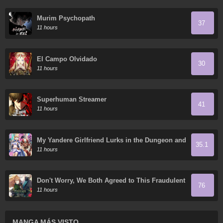
Murim Psychopath
37
11 hours
El Campo Olvidado
30
11 hours
Superhuman Streamer
41
11 hours
My Yandere Girlfriend Lurks in the Dungeon and
35.1
Kills Me Over and Over Again
11 hours
Don't Worry, We Both Agreed to This Fraudulent
76
Marriage
11 hours
MANGA MÁS VISTO