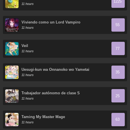
1225
11 hours
Viviendo como un Lord Vampiro
55
11 hours
Veil
77
11 hours
Uesugi-kun wa Onnanoko wo Yametai
35
11 hours
Trabajador autónomo de clase S
25
11 hours
Taming My Master Mage
63
11 hours