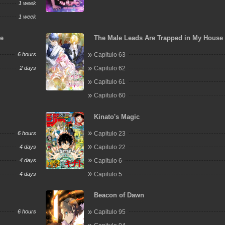
1 week
1 week
e
The Male Leads Are Trapped in My House
6 hours
Capitulo 63
2 days
Capitulo 62
Capitulo 61
Capitulo 60
Kinato's Magic
6 hours
Capitulo 23
4 days
Capitulo 22
4 days
Capitulo 6
4 days
Capitulo 5
Beacon of Dawn
6 hours
Capitulo 95