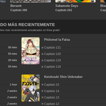
Berserk
Sakamoto Days
Bla
Capitulo 386
Capitulo 262
Capi
ADO MÁS RECIENTEMENTE
no más recientemente actualizados en línea gratis!
Philomel la Falsa
58 mins
Capitulo 121
59 mins
Capitulo 120
29 mins
Capitulo 119
59 mins
Capitulo 118
Keishouki Shin Unbreaker
1 hour
Capitulo 15
2 weeks
Capitulo 14
2 weeks
Capitulo 13
2 weeks
Capitulo 12