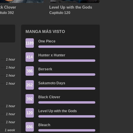
ck Clover
Level Up with the Gods
tulo 392
Capitulo 120
MANGA MÁS VISTO
One Piece
1189
Hunter x Hunter
414
1 hour
1 hour
Berserk
386
1 hour
Sakamoto Days
1 hour
262
Black Clover
392
1 hour
Level Up with the Gods
120
1 hour
1 hour
Bleach
686
1 week