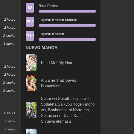
Blue Period
82
2 hours
Jujutsu Kaisen Modulo
25.6
2 hours
Jujutsu Kaisen
271.5
2 weeks
1 month
NUEVO MANGA
Feed Me! My Hero
2 hours
2 hours
A Game That Saves
2 weeks
Humankind
2 weeks
Sekai wo Sukutta Eiyuu wo
Sodateta Saikyou Yogen mono
wa, Boukensha ni Natte mo
6 hours
Sekaijuu no Deshi Kara
Shitawaretemasu
1 week
1 week