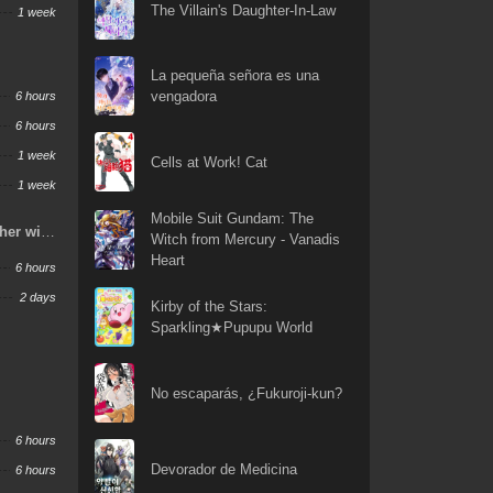
The Villain's Daughter-In-Law
1 week
La pequeña señora es una
vengadora
6 hours
6 hours
1 week
Cells at Work! Cat
1 week
Mobile Suit Gundam: The
ther with
Witch from Mercury - Vanadis
gain
Heart
6 hours
2 days
Kirby of the Stars:
Sparkling★Pupupu World
No escaparás, ¿Fukuroji-kun?
6 hours
Devorador de Medicina
6 hours