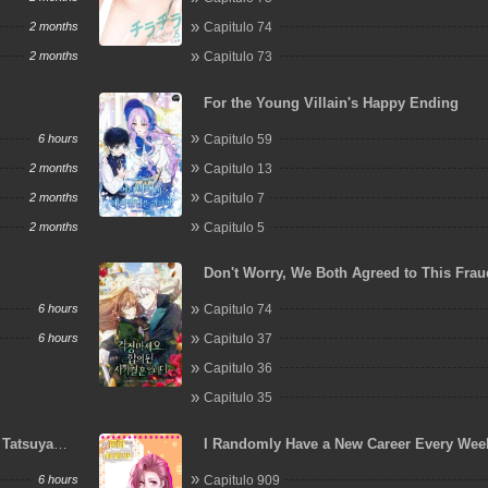
2 months
Capitulo 74
2 months
Capitulo 73
For the Young Villain's Happy Ending
6 hours
Capitulo 59
2 months
Capitulo 13
2 months
Capitulo 7
2 months
Capitulo 5
Don't Worry, We Both Agreed to This Frau
Marriage
6 hours
Capitulo 74
6 hours
Capitulo 37
Capitulo 36
Capitulo 35
 Tatsuya
I Randomly Have a New Career Every Wee
6 hours
Capitulo 909