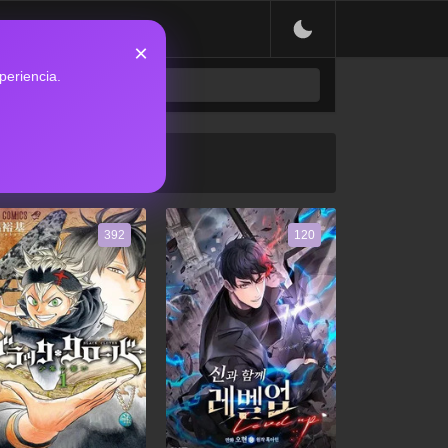
×
periencia.
392
120