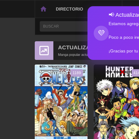
DIRECTORIO
CONTACTO
📢 Actualizac
Estamos agrega
💜
Poco a poco ir
ACTUALIZACIONES POPULA
¡Gracias por tu
Manga popular actualizado recientemente
1189
41