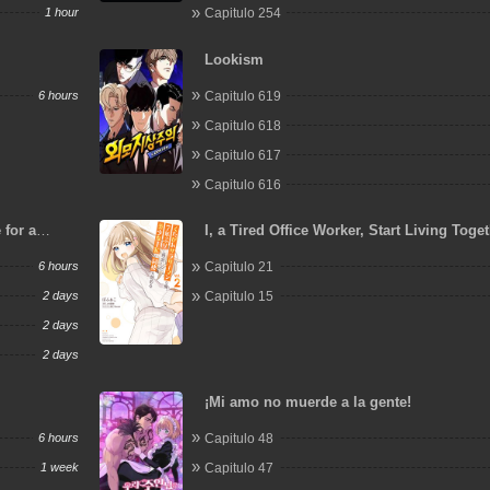
1 hour
Capitulo 254
Lookism
6 hours
Capitulo 619
Capitulo 618
Capitulo 617
Capitulo 616
 for a
I, a Tired Office Worker, Start Living Toge
a Beautiful Highschool Girl whom I Met A
6 hours
Capitulo 21
After 7 Years
2 days
Capitulo 15
2 days
2 days
¡Mi amo no muerde a la gente!
6 hours
Capitulo 48
1 week
Capitulo 47