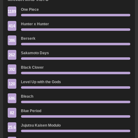
One Piece
1189
Hunter x Hunter
414
Berserk
386
Sakamoto Days
262
Black Clover
392
Level Up with the Gods
120
Bleach
686
Blue Period
82
Jujutsu Kaisen Modulo
25.6