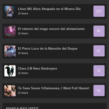
Llevo Mil Años Atrapado en el Mismo Día
271
11 hours
El retorno del mago oscuro del alistamiento
80
11 hours
El Perro Loco de la Mansión del Duque
67
11 hours
Class 2-B Hero Destroyerz
13
11 hours
To Save Seven Villainesses, I Went Full Harem!
63
11 hours
MANGA MÁS VISTO