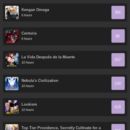
Kengan Omega
365
6 hours
Centuria
98
6 hours
La Vida Después de la Muerte
257
10 hours
Nebula's Civilization
134
10 hours
Lookism
619
10 hours
Top Tier Providence, Secretly Cultivate for a