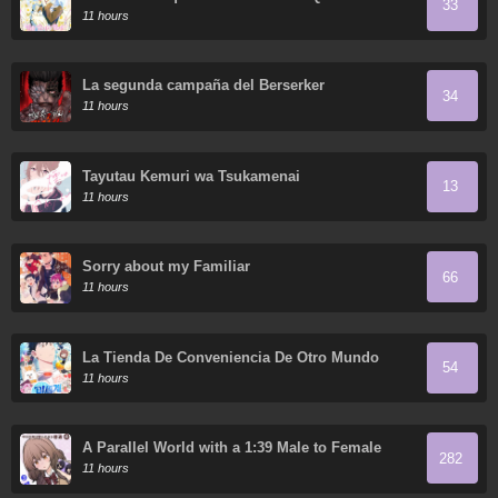
33
Poder Y Lo Disfruta
11 hours
La segunda campaña del Berserker
34
11 hours
Tayutau Kemuri wa Tsukamenai
13
11 hours
Sorry about my Familiar
66
11 hours
La Tienda De Conveniencia De Otro Mundo
54
11 hours
A Parallel World with a 1:39 Male to Female
282
Ratio is Unexpectedly Normal (Fan Colored)
11 hours