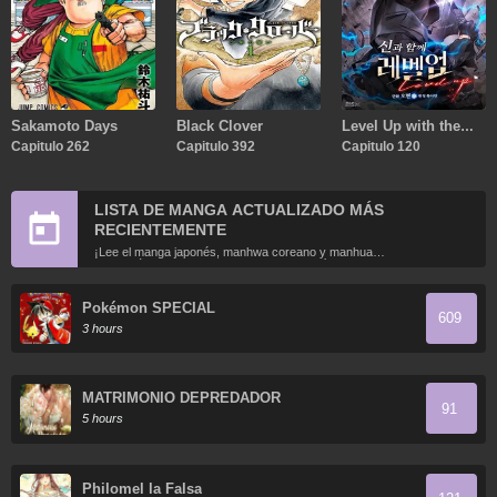
Sakamoto Days
Black Clover
Level Up with the
Capitulo 262
Capitulo 392
Gods
Capitulo 120
LISTA DE MANGA ACTUALIZADO MÁS
RECIENTEMENTE
¡Lee el manga japonés, manhwa coreano y manhua
chino más recientemente actualizados en línea gratis!
Pokémon SPECIAL
609
3 hours
MATRIMONIO DEPREDADOR
91
5 hours
Philomel la Falsa