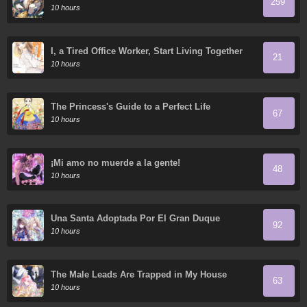
259
Thousand Years
10 hours
I, a Tired Office Worker, Start Living Together
21
with a Beautiful Highschool Girl whom I Met
10 hours
Again After 7 Years
The Princess's Guide to a Perfect Life
67
10 hours
¡Mi amo no muerde a la gente!
48
10 hours
Una Santa Adoptada Por El Gran Duque
92
10 hours
The Male Leads Are Trapped in My House
63
10 hours