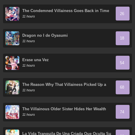
The Condemned Villainess Goes Back in Time
26
and Aims to Become the Ultimate Villain
11 hours
Dragon no I de Oyasumi
18
11 hours
Érase una Vez
54
11 hours
The Reason Why That Villainess Picked Up a
68
Sword
11 hours
The Villainous Older Sister Hides Her Wealth
74
11 hours
La Vida Tranquila De Una Criada Que Oculta Su