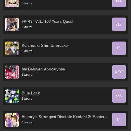
121
5 hours
FAIRY TAIL: 100 Years Quest
217
5 hours
Keishouki Shin Unbreaker
15
6 hours
My Beloved Apocalypse
6.50
6 hours
Blue Lock
356
6 hours
History's Strongest Disciple Kenichi 2: Masters
19
Arc
6 hours