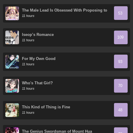
The Male Lead Is Obsessed With Proposing to
53
Me
11 hours
Iseop’s Romance
109
11 hours
For My Own Good
93
11 hours
Who's That Girl?
70
11 hours
This Kind of Thing is Fine
48
11 hours
The Genius Swordsman of Mount Hua