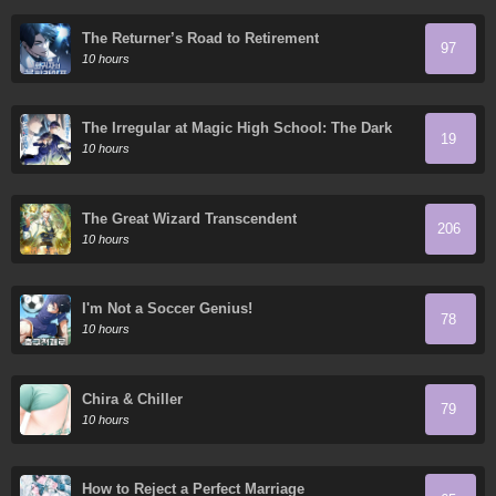
The Returner’s Road to Retirement
97
10 hours
The Irregular at Magic High School: The Dark
19
Flashes in the Night's Veil
10 hours
The Great Wizard Transcendent
206
10 hours
I'm Not a Soccer Genius!
78
10 hours
Chira & Chiller
79
10 hours
How to Reject a Perfect Marriage