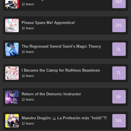
663
11 hours
Please Spare Me! Apprentice!
241
11 hours
The Regressed Sword Saint’s Magic Theory
31
11 hours
I Became the Catnip for Ruthless Beastmen
71
11 hours
Return of the Demonic Instructor
59
11 hours
Maestro Dragón: ¡¿ La Profesión más "Inútil"?!
241
11 hours