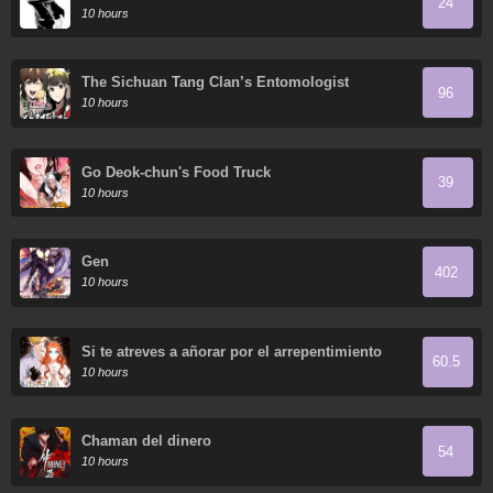
24
10 hours
The Sichuan Tang Clan’s Entomologist
96
10 hours
Go Deok-chun's Food Truck
39
10 hours
Gen
402
10 hours
Si te atreves a añorar por el arrepentimiento
60.5
10 hours
Chaman del dinero
54
10 hours