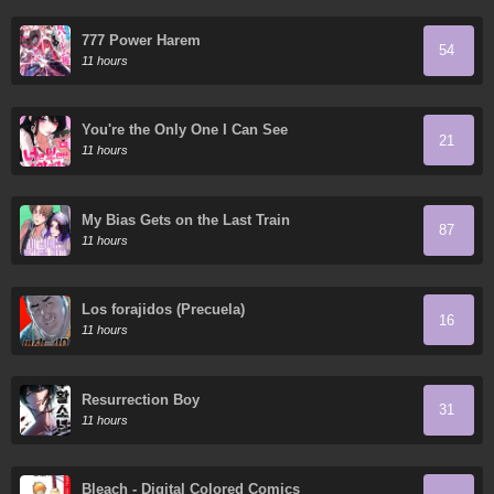
777 Power Harem
54
11 hours
You're the Only One I Can See
21
11 hours
My Bias Gets on the Last Train
87
11 hours
Los forajidos (Precuela)
16
11 hours
Resurrection Boy
31
11 hours
Bleach - Digital Colored Comics