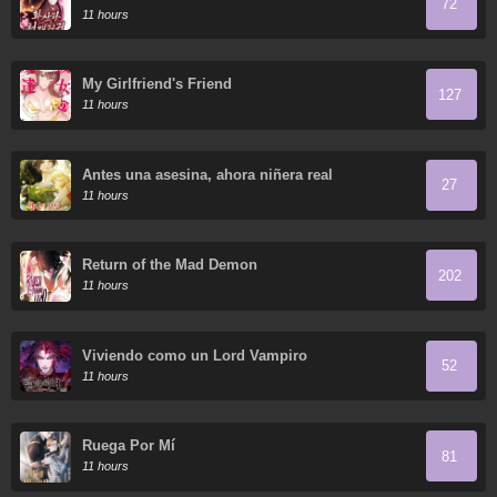
72
11 hours
My Girlfriend's Friend
127
11 hours
Antes una asesina, ahora niñera real
27
11 hours
Return of the Mad Demon
202
11 hours
Viviendo como un Lord Vampiro
52
11 hours
Ruega Por Mí
81
11 hours