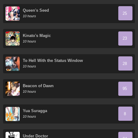
Queen's Seed
25
10 hours
Kinato's Magic
23
10 hours
To Hell With the Status Window
28
10 hours
Beacon of Dawn
95
10 hours
Yua Suragga
8
10 hours
Under Doctor