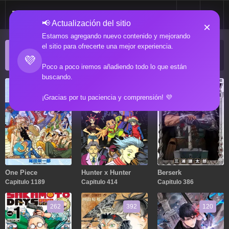
📢 Actualización del sitio
×
Estamos agregando nuevo contenido y mejorando
el sitio para ofrecerte una mejor experiencia.
ACTUALIZACIONES POPULARES
💜
Manga popular actualizado recientemente
Poco a poco iremos añadiendo todo lo que están
buscando.
1189
414
386
¡Gracias por tu paciencia y comprensión! 💜
One Piece
Hunter x Hunter
Berserk
Capitulo 1189
Capitulo 414
Capitulo 386
262
392
120