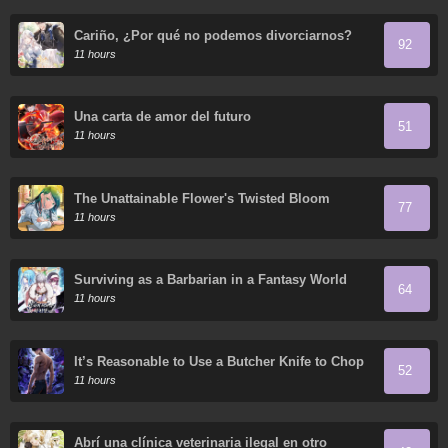
Cariño, ¿Por qué no podemos divorciarnos?
92
11 hours
Una carta de amor del futuro
51
11 hours
The Unattainable Flower's Twisted Bloom
77
11 hours
Surviving as a Barbarian in a Fantasy World
64
11 hours
It’s Reasonable to Use a Butcher Knife to Chop
52
Down Everything in the World, Right?
11 hours
Abrí una clínica veterinaria ilegal en otro