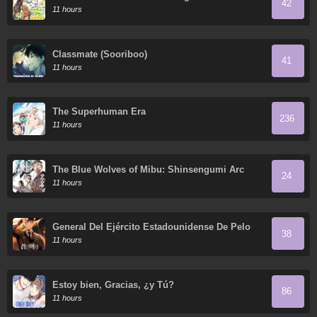
42
mundo
11 hours
Classmate (Sooriboo)
41
11 hours
The Superhuman Era
236
11 hours
The Blue Wolves of Mibu: Shinsengumi Arc
24
11 hours
General Del Ejército Estadounidense De Pelo
38
Negro
11 hours
Estoy bien, Gracias, ¿y Tú?
86
11 hours