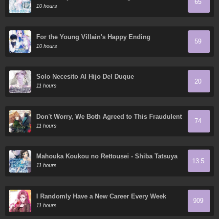
65
10 hours
For the Young Villain's Happy Ending
59
10 hours
Solo Necesito Al Hijo Del Duque
20
11 hours
Don't Worry, We Both Agreed to This Fraudulent
74
Marriage
11 hours
Mahouka Koukou no Rettousei - Shiba Tatsuya
13.5
Ansatsu Keikaku
11 hours
I Randomly Have a New Career Every Week
909
11 hours