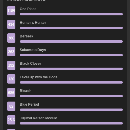
One Piece
1189
Hunter x Hunter
414
Berserk
386
Sakamoto Days
262
Black Clover
392
Level Up with the Gods
120
Bleach
686
Blue Period
82
Jujutsu Kaisen Modulo
25.6