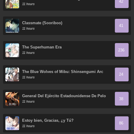
42
mundo
11 hours
Classmate (Sooriboo)
41
11 hours
The Superhuman Era
236
11 hours
The Blue Wolves of Mibu: Shinsengumi Arc
24
11 hours
General Del Ejército Estadounidense De Pelo
38
Negro
11 hours
Estoy bien, Gracias, ¿y Tú?
86
11 hours