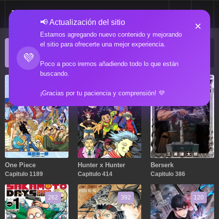
📢 Actualización del sitio
×
Estamos agregando nuevo contenido y mejorando
el sitio para ofrecerte una mejor experiencia.
ACTUALIZACIONES POPULARES
💜
Manga popular actualizado recientemente
Poco a poco iremos añadiendo todo lo que están
buscando.
1189
414
386
¡Gracias por tu paciencia y comprensión! 💜
One Piece
Hunter x Hunter
Berserk
Capitulo 1189
Capitulo 414
Capitulo 386
262
392
120