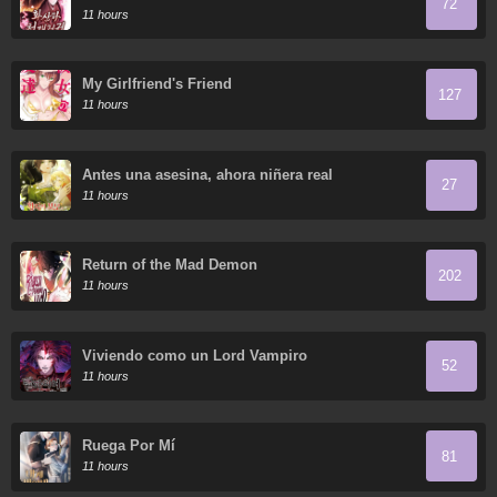
72
11 hours
My Girlfriend's Friend
127
11 hours
Antes una asesina, ahora niñera real
27
11 hours
Return of the Mad Demon
202
11 hours
Viviendo como un Lord Vampiro
52
11 hours
Ruega Por Mí
81
11 hours