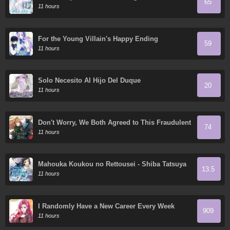
65
11 hours
For the Young Villain's Happy Ending
59
11 hours
Solo Necesito Al Hijo Del Duque
20
11 hours
Don't Worry, We Both Agreed to This Fraudulent
74
Marriage
11 hours
Mahouka Koukou no Rettousei - Shiba Tatsuya
13.5
Ansatsu Keikaku
11 hours
I Randomly Have a New Career Every Week
909
11 hours