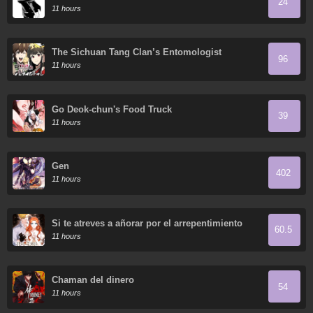
24
11 hours
The Sichuan Tang Clan’s Entomologist
96
11 hours
Go Deok-chun's Food Truck
39
11 hours
Gen
402
11 hours
Si te atreves a añorar por el arrepentimiento
60.5
11 hours
Chaman del dinero
54
11 hours