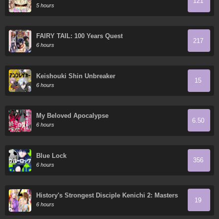
121
5 hours
FAIRY TAIL: 100 Years Quest
217
6 hours
Keishouki Shin Unbreaker
15
6 hours
My Beloved Apocalypse
6.50
6 hours
Blue Lock
356
6 hours
History's Strongest Disciple Kenichi 2: Masters
19
Arc
6 hours