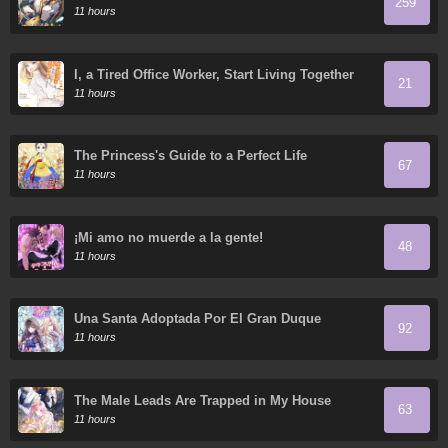
259
Thousand Years
11 hours
I, a Tired Office Worker, Start Living Together
21
with a Beautiful Highschool Girl whom I Met
11 hours
Again After 7 Years
The Princess's Guide to a Perfect Life
67
11 hours
¡Mi amo no muerde a la gente!
48
11 hours
Una Santa Adoptada Por El Gran Duque
92
11 hours
The Male Leads Are Trapped in My House
63
11 hours