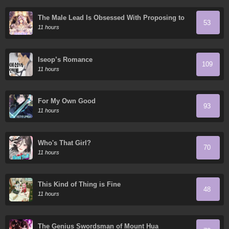
The Male Lead Is Obsessed With Proposing to
53
Me
11 hours
Iseop’s Romance
109
11 hours
For My Own Good
93
11 hours
Who's That Girl?
70
11 hours
This Kind of Thing is Fine
48
11 hours
The Genius Swordsman of Mount Hua