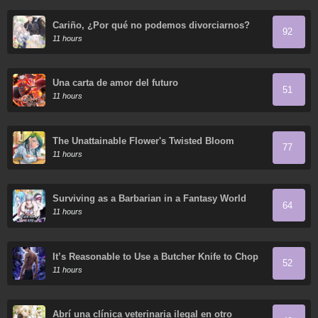
Cariño, ¿Por qué no podemos divorciarnos?
92
11 hours
Una carta de amor del futuro
51
11 hours
The Unattainable Flower's Twisted Bloom
77
11 hours
Surviving as a Barbarian in a Fantasy World
64
11 hours
It’s Reasonable to Use a Butcher Knife to Chop
52
Down Everything in the World, Right?
11 hours
Abrí una clínica veterinaria ilegal en otro