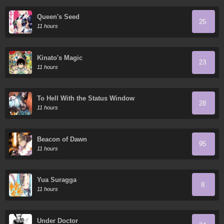
Queen's Seed
25
11 hours
Kinato's Magic
23
11 hours
To Hell With the Status Window
28
11 hours
Beacon of Dawn
95
11 hours
Yua Suragga
8
11 hours
Under Doctor