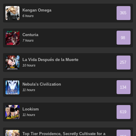
Kengan Omega
365
6 hours
Centuria
98
7 hours
La Vida Después de la Muerte
257
10 hours
Nebula's Civilization
134
11 hours
Lookism
619
11 hours
Top Tier Providence, Secretly Cultivate for a