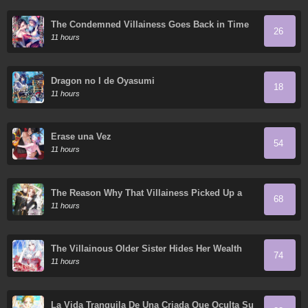
The Condemned Villainess Goes Back in Time
26
and Aims to Become the Ultimate Villain
11 hours
Dragon no I de Oyasumi
18
11 hours
Érase una Vez
54
11 hours
The Reason Why That Villainess Picked Up a
68
Sword
11 hours
The Villainous Older Sister Hides Her Wealth
74
11 hours
La Vida Tranquila De Una Criada Que Oculta Su