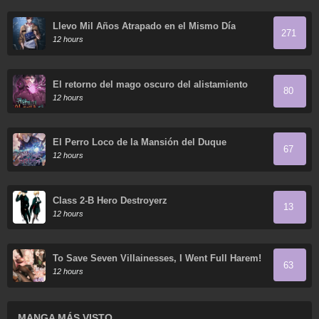
Llevo Mil Años Atrapado en el Mismo Día
271
12 hours
El retorno del mago oscuro del alistamiento
80
12 hours
El Perro Loco de la Mansión del Duque
67
12 hours
Class 2-B Hero Destroyerz
13
12 hours
To Save Seven Villainesses, I Went Full Harem!
63
12 hours
MANGA MÁS VISTO