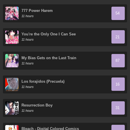
777 Power Harem
54
11 hours
You're the Only One I Can See
21
11 hours
My Bias Gets on the Last Train
87
11 hours
Los forajidos (Precuela)
16
11 hours
Resurrection Boy
31
11 hours
Bleach - Digital Colored Comics