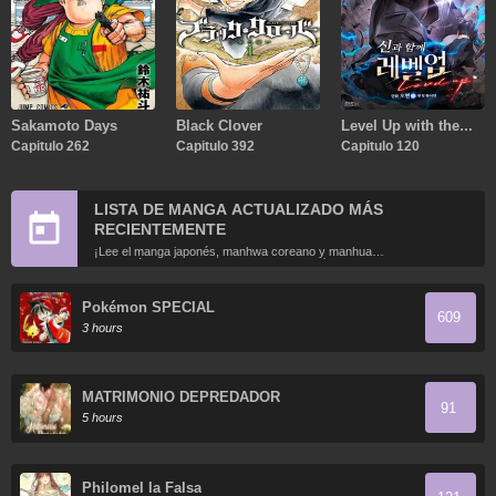
Sakamoto Days
Black Clover
Level Up with the
Capitulo 262
Capitulo 392
Gods
Capitulo 120
LISTA DE MANGA ACTUALIZADO MÁS
RECIENTEMENTE
¡Lee el manga japonés, manhwa coreano y manhua
chino más recientemente actualizados en línea gratis!
Pokémon SPECIAL
609
3 hours
MATRIMONIO DEPREDADOR
91
5 hours
Philomel la Falsa