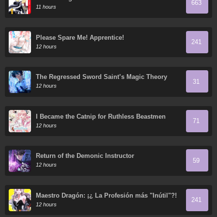
663
11 hours
Please Spare Me! Apprentice!
241
12 hours
The Regressed Sword Saint’s Magic Theory
31
12 hours
I Became the Catnip for Ruthless Beastmen
71
12 hours
Return of the Demonic Instructor
59
12 hours
Maestro Dragón: ¡¿ La Profesión más "Inútil"?!
241
12 hours