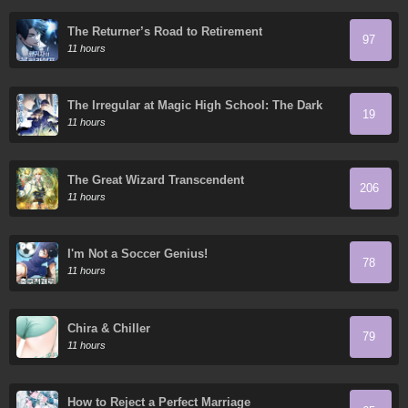
The Returner’s Road to Retirement
97
11 hours
The Irregular at Magic High School: The Dark
19
Flashes in the Night's Veil
11 hours
The Great Wizard Transcendent
206
11 hours
I'm Not a Soccer Genius!
78
11 hours
Chira & Chiller
79
11 hours
How to Reject a Perfect Marriage