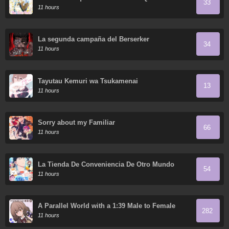
33
Poder Y Lo Disfruta
11 hours
La segunda campaña del Berserker
34
11 hours
Tayutau Kemuri wa Tsukamenai
13
11 hours
Sorry about my Familiar
66
11 hours
La Tienda De Conveniencia De Otro Mundo
54
11 hours
A Parallel World with a 1:39 Male to Female
282
Ratio is Unexpectedly Normal (Fan Colored)
11 hours