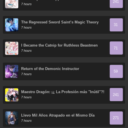
241
7 hours
The Regressed Sword Saint’s Magic Theory
31
7 hours
I Became the Catnip for Ruthless Beastmen
71
7 hours
Return of the Demonic Instructor
59
7 hours
Maestro Dragón: ¡¿ La Profesión más "Inútil"?!
241
7 hours
Llevo Mil Años Atrapado en el Mismo Día
271
7 hours