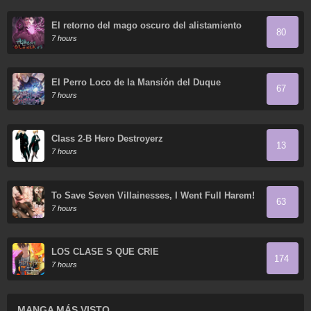
El retorno del mago oscuro del alistamiento
80
7 hours
El Perro Loco de la Mansión del Duque
67
7 hours
Class 2-B Hero Destroyerz
13
7 hours
To Save Seven Villainesses, I Went Full Harem!
63
7 hours
LOS CLASE S QUE CRIÉ
174
7 hours
MANGA MÁS VISTO