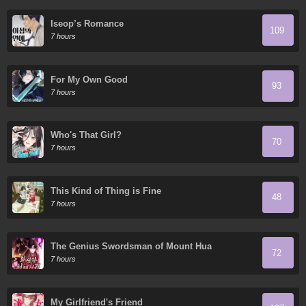
Iseop’s Romance
109
7 hours
For My Own Good
93
7 hours
Who's That Girl?
70
7 hours
This Kind of Thing is Fine
48
7 hours
The Genius Swordsman of Mount Hua
72
7 hours
My Girlfriend's Friend