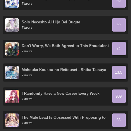
59
7 hours
Solo Necesito Al Hijo Del Duque
20
7 hours
Don't Worry, We Both Agreed to This Fraudulent
74
Marriage
7 hours
Mahouka Koukou no Rettousei - Shiba Tatsuya
13.5
Ansatsu Keikaku
7 hours
I Randomly Have a New Career Every Week
909
7 hours
The Male Lead Is Obsessed With Proposing to
53
Me
7 hours