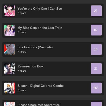
You're the Only One I Can See
21
7 hours
My Bias Gets on the Last Train
87
7 hours
Los forajidos (Precuela)
16
7 hours
Resurrection Boy
31
7 hours
Bleach - Digital Colored Comics
663
7 hours
Please Spare Me! Apprentice!