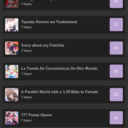
34
7 hours
Tayutau Kemuri wa Tsukamenai
13
7 hours
Sorry about my Familiar
66
7 hours
La Tienda De Conveniencia De Otro Mundo
54
7 hours
A Parallel World with a 1:39 Male to Female
282
Ratio is Unexpectedly Normal (Fan Colored)
7 hours
777 Power Harem
54
7 hours