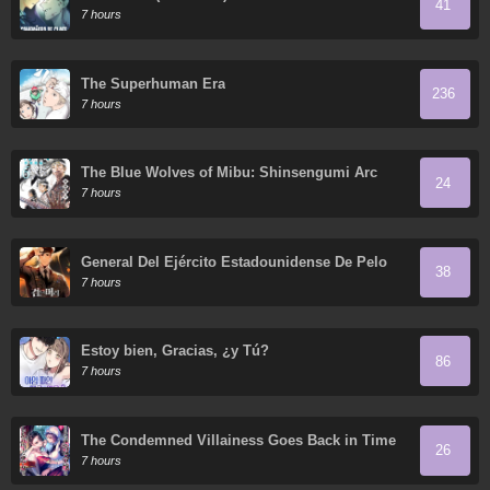
41
7 hours
The Superhuman Era
236
7 hours
The Blue Wolves of Mibu: Shinsengumi Arc
24
7 hours
General Del Ejército Estadounidense De Pelo
38
Negro
7 hours
Estoy bien, Gracias, ¿y Tú?
86
7 hours
The Condemned Villainess Goes Back in Time
26
and Aims to Become the Ultimate Villain
7 hours