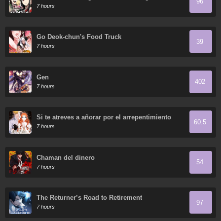
96
7 hours
Go Deok-chun's Food Truck
39
7 hours
Gen
402
7 hours
Si te atreves a añorar por el arrepentimiento
60.5
7 hours
Chaman del dinero
54
7 hours
The Returner’s Road to Retirement
97
7 hours