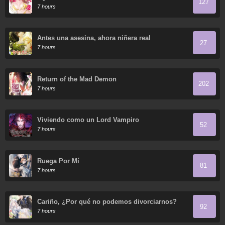
127
7 hours
Antes una asesina, ahora niñera real
27
7 hours
Return of the Mad Demon
202
7 hours
Viviendo como un Lord Vampiro
52
7 hours
Ruega Por Mí
81
7 hours
Cariño, ¿Por qué no podemos divorciarnos?
92
7 hours