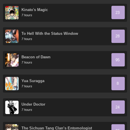
Kinato's Magic
23
7 hours
To Hell With the Status Window
28
7 hours
Beacon of Dawn
95
7 hours
Yua Suragga
8
7 hours
Under Doctor
24
7 hours
The Sichuan Tang Clan’s Entomologist