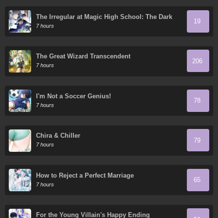
The Irregular at Magic High School: The Dark
19
Flashes in the Night's Veil
7 hours
The Great Wizard Transcendent
206
7 hours
I'm Not a Soccer Genius!
78
7 hours
Chira & Chiller
79
7 hours
How to Reject a Perfect Marriage
65
7 hours
For the Young Villain's Happy Ending