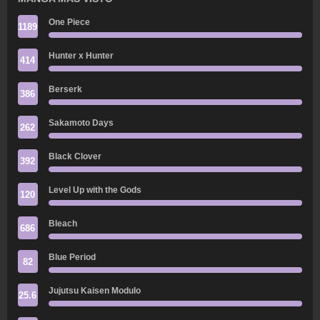
One Piece
1189
Hunter x Hunter
414
Berserk
386
Sakamoto Days
262
Black Clover
392
Level Up with the Gods
120
Bleach
686
Blue Period
82
Jujutsu Kaisen Modulo
25.6