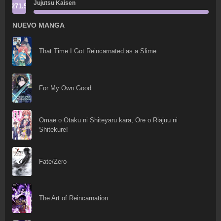
Jujutsu Kaisen
271.5
NUEVO MANGA
That Time I Got Reincarnated as a Slime
For My Own Good
Omae o Otaku ni Shiteyaru kara, Ore o Riajuu ni
Shitekure!
Fate/Zero
The Art of Reincarnation