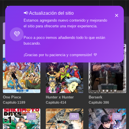
📢 Actualización del sitio
×
Estamos agregando nuevo contenido y mejorando
el sitio para ofrecerte una mejor experiencia.
ACTUALIZACIONES POPULARES
💜
Manga popular actualizado recientemente
Poco a poco iremos añadiendo todo lo que están
buscando.
1189
414
386
¡Gracias por tu paciencia y comprensión! 💜
One Piece
Hunter x Hunter
Berserk
Capitulo 1189
Capitulo 414
Capitulo 386
262
392
120