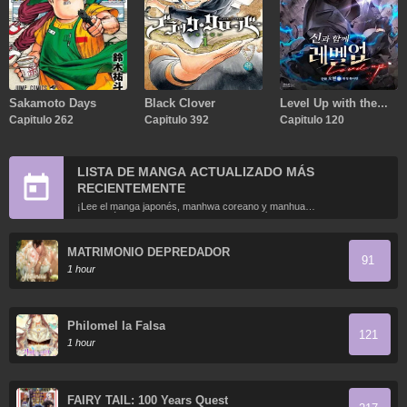
Sakamoto Days
Black Clover
Level Up with the
Capitulo 262
Capitulo 392
Gods
Capitulo 120
LISTA DE MANGA ACTUALIZADO MÁS
RECIENTEMENTE
¡Lee el manga japonés, manhwa coreano y manhua
chino más recientemente actualizados en línea gratis!
MATRIMONIO DEPREDADOR
91
1 hour
Philomel la Falsa
121
1 hour
FAIRY TAIL: 100 Years Quest