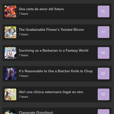
Una carta de amor del futuro
51
7 hours
The Unattainable Flower's Twisted Bloom
77
7 hours
Surviving as a Barbarian in a Fantasy World
64
7 hours
It’s Reasonable to Use a Butcher Knife to Chop
52
Down Everything in the World, Right?
7 hours
Abrí una clínica veterinaria ilegal en otro
42
mundo
7 hours
Classmate (Sooriboo)