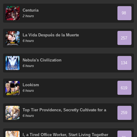
Centuria
98
2 hours
La Vida Después de la Muerte
257
6 hours
Nebula's Civilization
134
6 hours
Lookism
619
6 hours
Top Tier Providence, Secretly Cultivate for a
259
Thousand Years
6 hours
I, a Tired Office Worker, Start Living Together