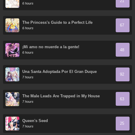
21
with a Beautiful Highschool Girl whom I Met
6 hours
Again After 7 Years
The Princess's Guide to a Perfect Life
67
6 hours
¡Mi amo no muerde a la gente!
48
6 hours
Una Santa Adoptada Por El Gran Duque
92
7 hours
The Male Leads Are Trapped in My House
63
7 hours
Queen's Seed
25
7 hours