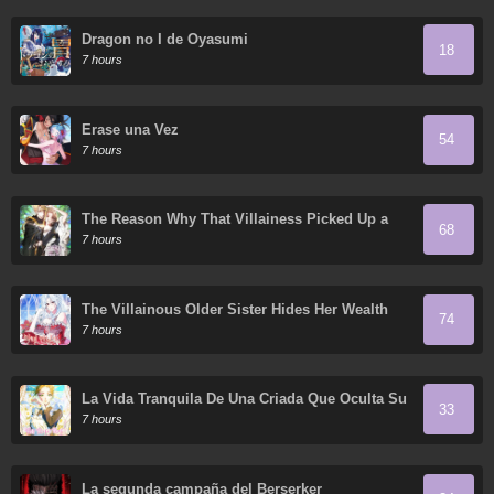
Dragon no I de Oyasumi
18
7 hours
Érase una Vez
54
7 hours
The Reason Why That Villainess Picked Up a
68
Sword
7 hours
The Villainous Older Sister Hides Her Wealth
74
7 hours
La Vida Tranquila De Una Criada Que Oculta Su
33
Poder Y Lo Disfruta
7 hours
La segunda campaña del Berserker