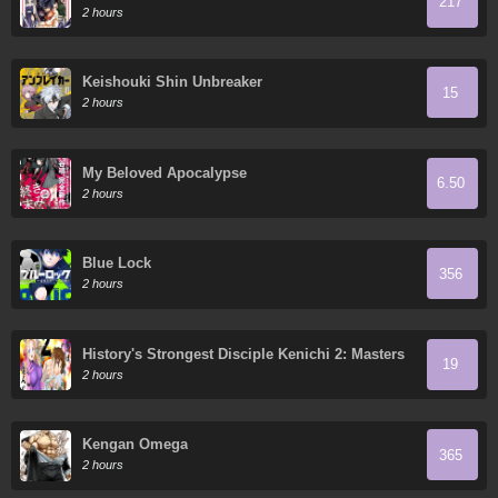
217
2 hours
Keishouki Shin Unbreaker
15
2 hours
My Beloved Apocalypse
6.50
2 hours
Blue Lock
356
2 hours
History's Strongest Disciple Kenichi 2: Masters
19
Arc
2 hours
Kengan Omega
365
2 hours