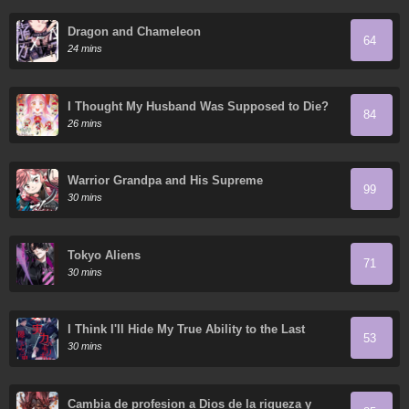
Dragon and Chameleon
64
24 mins
I Thought My Husband Was Supposed to Die?
84
26 mins
Warrior Grandpa and His Supreme
99
Granddaughter
30 mins
Tokyo Aliens
71
30 mins
I Think I'll Hide My True Ability to the Last
53
Moment
30 mins
Cambia de profesion a Dios de la riqueza y