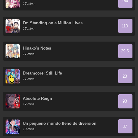
154
17 mins
I'm Standing on a Million Lives
110
17 mins
Hinako's Notes
29.5
17 mins
Dreamcore: Still Life
23
17 mins
Absolute Reign
93
17 mins
Un pequeño mundo lleno de diversión
37
19 mins