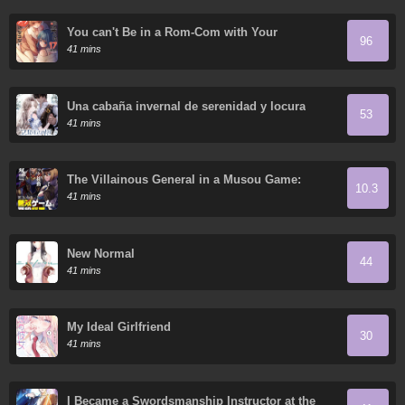
You can't Be in a Rom-Com with Your
96
Childhood Friends!
41 mins
Una cabaña invernal de serenidad y locura
53
41 mins
The Villainous General in a Musou Game:
10.3
Breaking the Death Flags
41 mins
New Normal
44
41 mins
My Ideal Girlfriend
30
41 mins
I Became a Swordsmanship Instructor at the