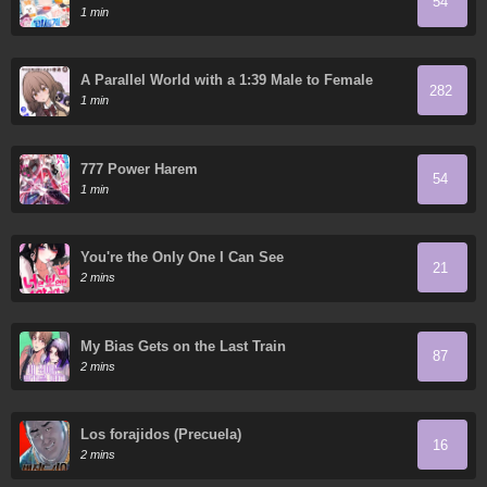
54
1 min
A Parallel World with a 1:39 Male to Female
282
Ratio is Unexpectedly Normal (Fan Colored)
1 min
777 Power Harem
54
1 min
You're the Only One I Can See
21
2 mins
My Bias Gets on the Last Train
87
2 mins
Los forajidos (Precuela)
16
2 mins