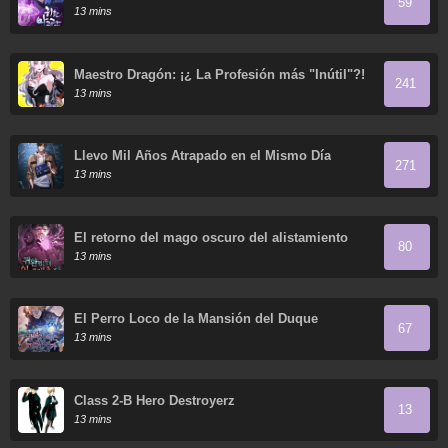
59
13 mins
Maestro Dragón: ¡¿ La Profesión más "Inútil"?!
241
13 mins
Llevo Mil Años Atrapado en el Mismo Día
271
13 mins
El retorno del mago oscuro del alistamiento
80
13 mins
El Perro Loco de la Mansión del Duque
67
13 mins
Class 2-B Hero Destroyerz
13
13 mins