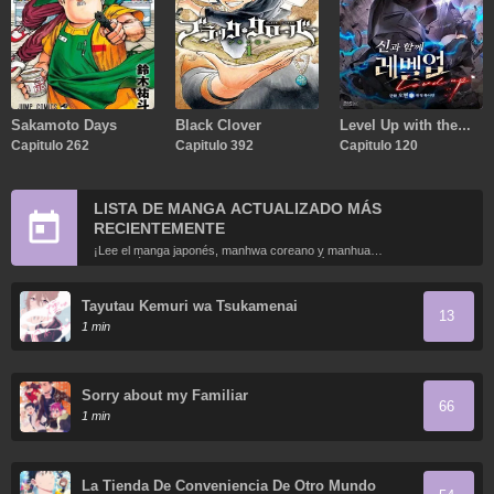
Sakamoto Days
Black Clover
Level Up with the
Capitulo 262
Capitulo 392
Gods
Capitulo 120
LISTA DE MANGA ACTUALIZADO MÁS
RECIENTEMENTE
¡Lee el manga japonés, manhwa coreano y manhua
chino más recientemente actualizados en línea gratis!
Tayutau Kemuri wa Tsukamenai
13
1 min
Sorry about my Familiar
66
1 min
La Tienda De Conveniencia De Otro Mundo