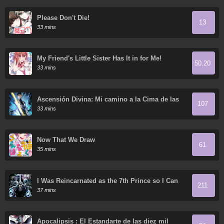
Please Don't Die!
13
33 mins
My Friend's Little Sister Has It in for Me!
50.20
33 mins
Ascensión Divina: Mi camino a la Cima de las
107
Artes Marciales
33 mins
Now That We Draw
61
35 mins
I Was Reincarnated as the 7th Prince so I Can
211
Take My Time Perfecting My Magical Ability
37 mins
Apocalipsis : El Estandarte de las diez mil