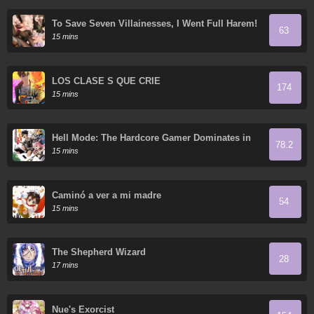
To Save Seven Villainesses, I Went Full Harem!
63
15 mins
LOS CLASE S QUE CRIÉ
174
15 mins
Hell Mode: The Hardcore Gamer Dominates in
78.2
Another World with Garbage Balancing
15 mins
Caminó a ver a mi madre
54
15 mins
The Shepherd Wizard
28
17 mins
Nue's Exorcist