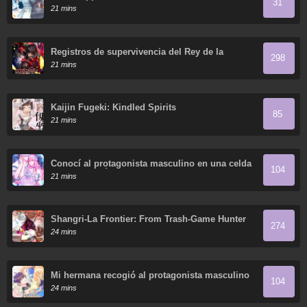
31
Sisters Who Hate Men Without Telling Them
21 mins
Your Name?
Registros de supervivencia del Rey de la
298
Espada del Otro Mundo
21 mins
Kaijin Fugeki: Kindled Spirits
85
21 mins
Conocí al protagonista masculino en una celda
104
(Nueva versión)
21 mins
Shangri-La Frontier: From Trash-Game Hunter
274
to God-Tier Game Master!
24 mins
Mi hermana recogió al protagonista masculino
104
24 mins