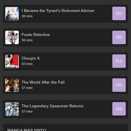
I Became the Tyrant's Dishonest Adviser
110
56 mins
Fuuto Detective
182
56 mins
Choujin X
75.5
56 mins
The World After the Fall
245
57 mins
The Legendary Spearman Returns
208
57 mins
MANGA MÁS VISTO