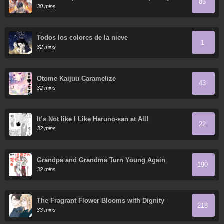
85
domestica innumerables mascotas divinas
30 mins
Todos los colores de la nieve
1
32 mins
Otome Kaijuu Caramelize
43
32 mins
It’s Not like I Like Haruno-san at All!
22
32 mins
Grandpa and Grandma Turn Young Again
190
32 mins
The Fragrant Flower Blooms with Dignity
218
33 mins