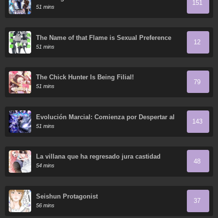
151
51 mins
The Name of that Flame is Sexual Preference
12
51 mins
The Chick Hunter Is Being Filial!
79
51 mins
Evolución Marcial: Comienza por Despertar al
143
Rey de los Monstruos
51 mins
La villana que ha regresado jura castidad
48
54 mins
Seishun Protagonist
37
56 mins