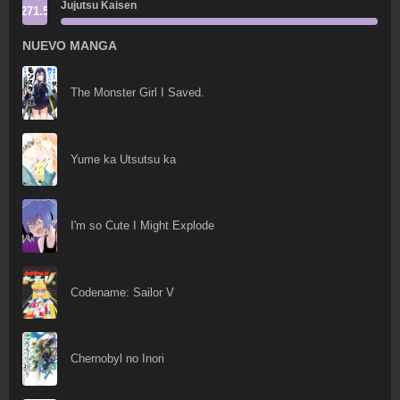
Jujutsu Kaisen
271.5
NUEVO MANGA
The Monster Girl I Saved.
Yume ka Utsutsu ka
I'm so Cute I Might Explode
Codename: Sailor V
Chernobyl no Inori