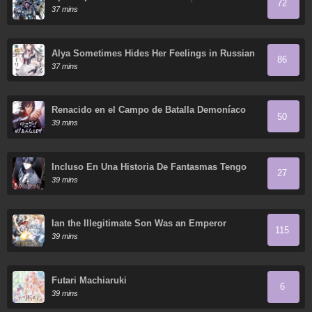
72
almas del Soberano Humano reúne a sus
37 mins
discípulas
Alya Sometimes Hides Her Feelings in Russian
86
37 mins
Renacido en el Campo de Batalla Demoníaco
50
39 mins
Incluso En Una Historia De Fantasmas Tengo
27
Que Trabajar
39 mins
Ian the Illegitimate Son Was an Emperor
115
39 mins
Futari Machiaruki
6
39 mins