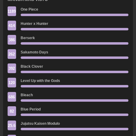
One Piece
1189
Hunter x Hunter
414
Berserk
386
Sakamoto Days
262
Black Clover
392
Level Up with the Gods
120
Bleach
686
Blue Period
82
Jujutsu Kaisen Modulo
25.6