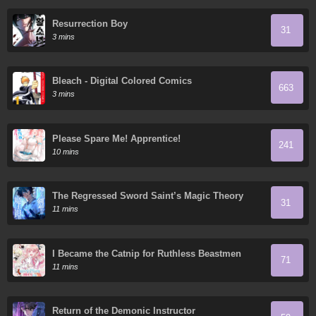
Resurrection Boy
31
3 mins
Bleach - Digital Colored Comics
663
3 mins
Please Spare Me! Apprentice!
241
10 mins
The Regressed Sword Saint’s Magic Theory
31
11 mins
I Became the Catnip for Ruthless Beastmen
71
11 mins
Return of the Demonic Instructor