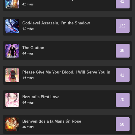
41
Academy
41 mins
God-level Assassin, I’m the Shadow
132
41 mins
The Glutton
38
44 mins
Please Give Me Your Blood, I Will Serve You in
41
Gratitude
44 mins
Nezumi's First Love
70
44 mins
Bienvenidos a la Mansión Rose
58
46 mins