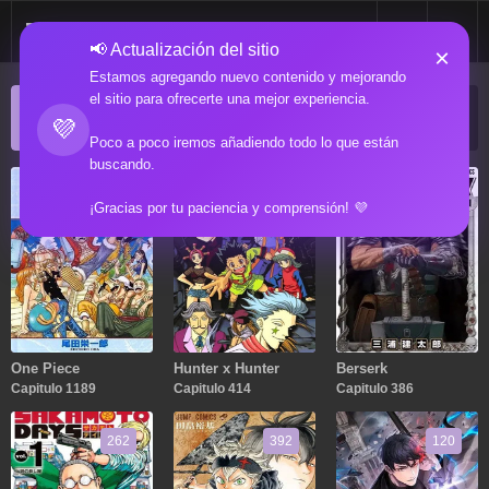
📢 Actualización del sitio
×
Estamos agregando nuevo contenido y mejorando
el sitio para ofrecerte una mejor experiencia.
ACTUALIZACIONES POPULARES
💜
Manga popular actualizado recientemente
Poco a poco iremos añadiendo todo lo que están
buscando.
1189
414
386
¡Gracias por tu paciencia y comprensión! 💜
One Piece
Hunter x Hunter
Berserk
Capitulo 1189
Capitulo 414
Capitulo 386
262
392
120