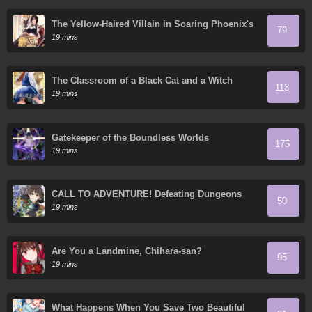
The Yellow-Haired Villain in Soaring Phoenix's
79
Novels Also Desires Happiness
19 mins
The Classroom of a Black Cat and a Witch
113
19 mins
Gatekeeper of the Boundless Worlds
175
19 mins
CALL TO ADVENTURE! Defeating Dungeons
50
with a Skill Board
19 mins
Are You a Landmine, Chihara-san?
95
19 mins
What Happens When You Save Two Beautiful