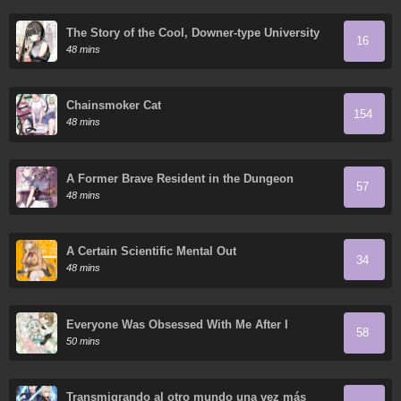
The Story of the Cool, Downer-type University
16
Girl Beside Me at the Standing Bar
48 mins
Chainsmoker Cat
154
48 mins
A Former Brave Resident in the Dungeon
57
48 mins
A Certain Scientific Mental Out
34
48 mins
Everyone Was Obsessed With Me After I
58
Became the Youngest Princess' Favorite
50 mins
Transmigrando al otro mundo una vez más