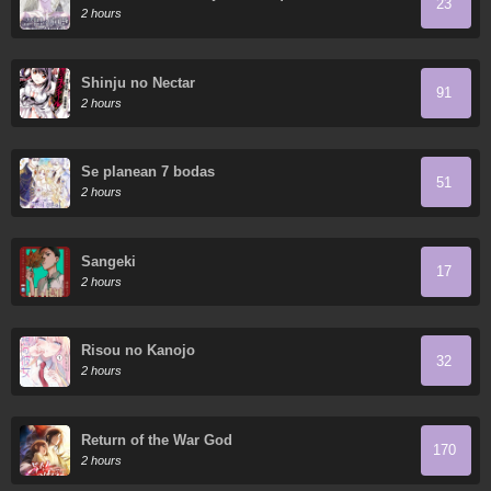
23
2 hours
Shinju no Nectar
91
2 hours
Se planean 7 bodas
51
2 hours
Sangeki
17
2 hours
Risou no Kanojo
32
2 hours
Return of the War God
170
2 hours