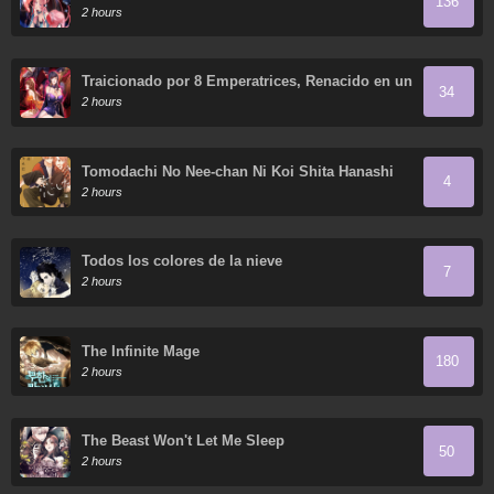
136
de mis discípulas
2 hours
Traicionado por 8 Emperatrices, Renacido en un
34
Arrepentimiento que Desgarra las Entrañas
2 hours
Tomodachi No Nee-chan Ni Koi Shita Hanashi
4
2 hours
Todos los colores de la nieve
7
2 hours
The Infinite Mage
180
2 hours
The Beast Won't Let Me Sleep
50
2 hours