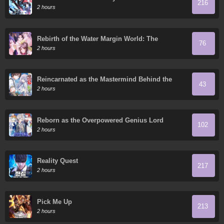
216
2 hours
Rebirth of the Water Margin World: The
76
Strongest Wu Dalang
2 hours
Reincarnated as the Mastermind Behind the
43
Story
2 hours
Reborn as the Overpowered Genius Lord
102
2 hours
Reality Quest
217
2 hours
Pick Me Up
213
2 hours