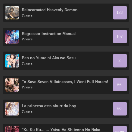
Reincarnated Heavenly Demon
128
2 hours
Regressor Instruction Manual
197
2 hours
Pen no Yume ni Aka wo Sasu
2
2 hours
To Save Seven Villainesses, I Went Full Harem!
66
2 hours
La princesa esta aburrida hoy
60
2 hours
"Ku Ku Ku....... Yatsu Ha Shitenno No Naka