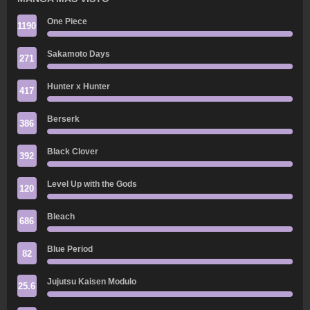
One Piece
1190
Sakamoto Days
271
Hunter x Hunter
417
Berserk
386
Black Clover
392
Level Up with the Gods
120
Bleach
686
Blue Period
82
Jujutsu Kaisen Modulo
25.6