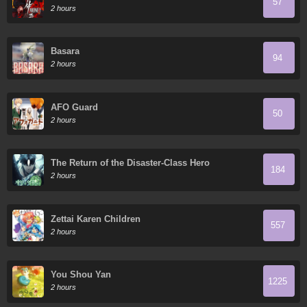
57
2 hours
Basara
94
2 hours
AFO Guard
50
2 hours
The Return of the Disaster-Class Hero
184
2 hours
Zettai Karen Children
557
2 hours
You Shou Yan
1225
2 hours