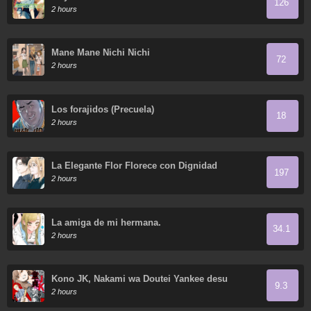
126
2 hours
Mane Mane Nichi Nichi
72
2 hours
Los forajidos (Precuela)
18
2 hours
La Elegante Flor Florece con Dignidad
197
2 hours
La amiga de mi hermana.
34.1
2 hours
Kono JK, Nakami wa Doutei Yankee desu
9.3
2 hours