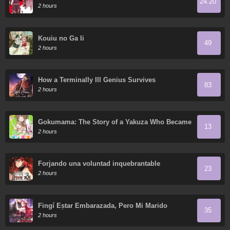
24.20
Demo Saijaku" To Kaiko Sareta Ore, Naze Ka
2 hours
Yusha To Seijo No Shisho Ni Naru
Kouiu no Ga Ii
49
2 hours
How a Terminally Ill Genius Survives
83
2 hours
Gokumama: The Story of a Yakuza Who Became
13
a Mom
2 hours
Forjando una voluntad inquebrantable
23
2 hours
Fingí Estar Embarazada, Pero Mi Marido
35
Regresó
2 hours