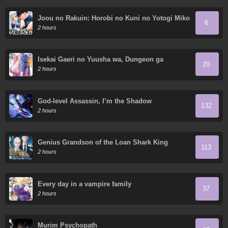
Joou no Rakuin: Horobi no Kuni no Yotogi Miko
6
2 hours
Isekai Gaeri no Yuusha wa, Dungeon ga
20
Shutsugen Shita Genjitsu Sekai de, Influencer
2 hours
ni Natte Kin wo Kasegimasu!
God-level Assassin, I’m the Shadow
132
2 hours
Genius Grandson of the Loan Shark King
113
2 hours
Every day in a vampire family
37
2 hours
Murim Psychopath