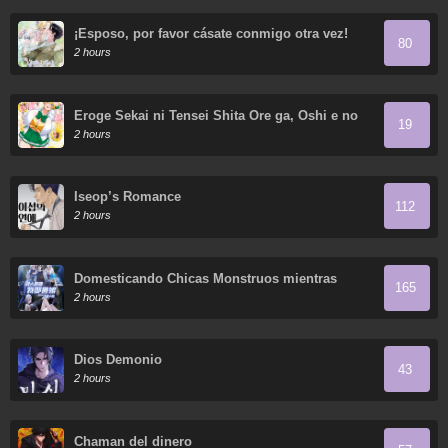
¡Esposo, por favor cásate conmigo otra vez!
80
2 hours
Eroge Sekai ni Tensei Shita Ore ga, Oshi e no
19
Ai de Netorare Heroine wo Shiawase ni Suru.
2 hours
Iseop’s Romance
112
2 hours
Domesticando Chicas Monstruos mientras
165
Todos Domestican Meros Monstruos
2 hours
Dios Demonio
43
2 hours
Chaman del dinero