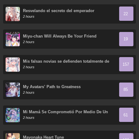
Resvelando el secreto del emperador
22
2 hours
Miyu-chan Will Always Be Your Friend
19
2 hours
Mis falsas novias se defienden totalmente de
157
sus ataques.
2 hours
My Avatars’ Path to Greatness
85
2 hours
Mi Mamá Se Comprometió Por Medio De Un
61
Acuerdo
2 hours
Mayonaka Heart Tune