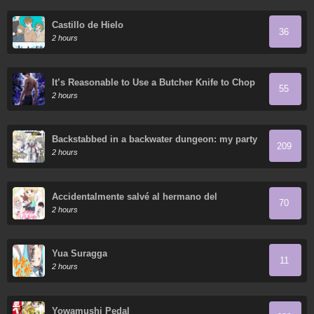
Castillo de Hielo
36
2 hours
It’s Reasonable to Use a Butcher Knife to Chop
55
Down Everything in the World, Right?
2 hours
Backstabbed in a backwater dungeon: my party
209
tried to kill me, but thanks to an infinite gacha i
2 hours
got lvl 9999 friends and am out for revenge
Accidentalmente salvé al hermano del
70
protagonista
2 hours
Yua Suragga
11
2 hours
Yowamushi Pedal