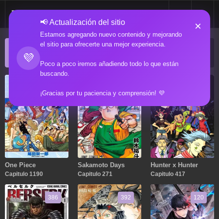
📢 Actualización del sitio
×
Estamos agregando nuevo contenido y mejorando
el sitio para ofrecerte una mejor experiencia.
ACTUALIZACIONES POPULARES
💜
Manga popular actualizado recientemente
Poco a poco iremos añadiendo todo lo que están
buscando.
1190
271
417
¡Gracias por tu paciencia y comprensión! 💜
One Piece
Sakamoto Days
Hunter x Hunter
Capitulo 1190
Capitulo 271
Capitulo 417
386
392
120