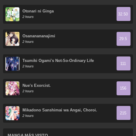
Otonari ni Ginga
32.50
2 hours
Osananananajimi
29.5
2 hours
Tsumiki Ogami's Not-So-Ordinary Life
111
2 hours
Nue's Exorcist.
156
2 hours
Mikadono Sanshimai wa Angai, Choroi.
215
2 hours
MANGA MÁS VISTO