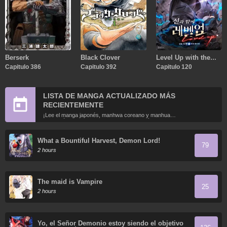
Berserk
Black Clover
Level Up with the
Capitulo 386
Capitulo 392
Gods
Capitulo 120
LISTA DE MANGA ACTUALIZADO MÁS
RECIENTEMENTE
¡Lee el manga japonés, manhwa coreano y manhua
chino más recientemente actualizados en línea gratis!
What a Bountiful Harvest, Demon Lord!
79
2 hours
The maid is Vampire
25
2 hours
Yo, el Señor Demonio estoy siendo el objetivo