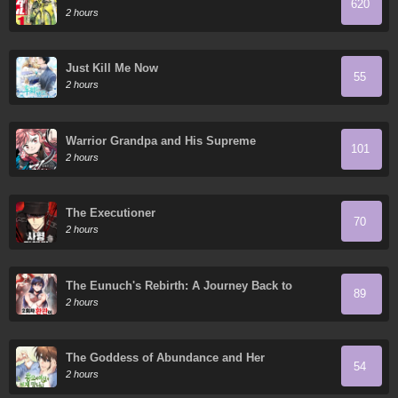
620
2 hours
Just Kill Me Now
55
2 hours
Warrior Grandpa and His Supreme
101
Granddaughter
2 hours
The Executioner
70
2 hours
The Eunuch's Rebirth: A Journey Back to
89
Manhood
2 hours
The Goddess of Abundance and Her
54
Troublemaker Apostle
2 hours