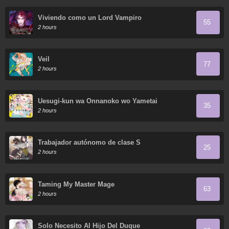
Viviendo como un Lord Vampiro
55
2 hours
Veil
77
2 hours
Uesugi-kun wa Onnanoko wo Yametai
35
2 hours
Trabajador autónomo de clase S
25
2 hours
Taming My Master Mage
63
2 hours
Solo Necesito Al Hijo Del Duque