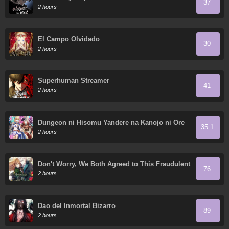
37
2 hours
El Campo Olvidado
30
2 hours
Superhuman Streamer
41
2 hours
Dungeon ni Hisomu Yandere na Kanojo ni Ore
35.1
wa Nando mo Korosareru
2 hours
Don't Worry, We Both Agreed to This Fraudulent
76
Marriage
2 hours
Dao del Inmortal Bizarro
89
2 hours