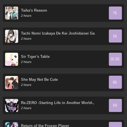
Taika's Reason
76
2 hours
Tachi Nomi Izakaya De Kei Joshidaisei Ga
16
Tonari Ni Kuru Hanashi
2 hours
Sir Tiger's Table
25.50
2 hours
She May Not Be Cute
85
2 hours
Re:ZERO -Starting Life in Another World-,
59
Chapter 4: The Sanctuary and the Witch of
2 hours
Greed
Return of the Frozen Player