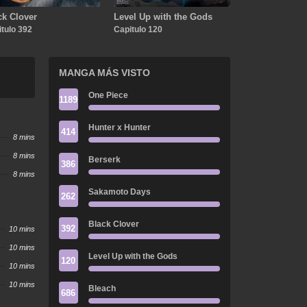
ck Clover
Level Up with the Gods
tulo 392
Capitulo 120
MANGA MÁS VISTO
One Piece
1189
Hunter x Hunter
414
8 mins
8 mins
Berserk
386
8 mins
Sakamoto Days
262
Black Clover
392
10 mins
10 mins
Level Up with the Gods
120
10 mins
10 mins
Bleach
686