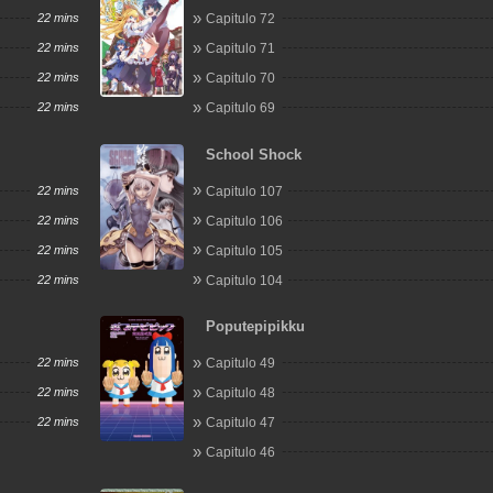
Oidasareta node, Henkyou de Slow Life s
22 mins
Capitulo 72
ni shimashita
22 mins
Capitulo 71
22 mins
Capitulo 70
22 mins
Capitulo 69
School Shock
22 mins
Capitulo 107
22 mins
Capitulo 106
22 mins
Capitulo 105
22 mins
Capitulo 104
Poputepipikku
22 mins
Capitulo 49
22 mins
Capitulo 48
22 mins
Capitulo 47
Capitulo 46