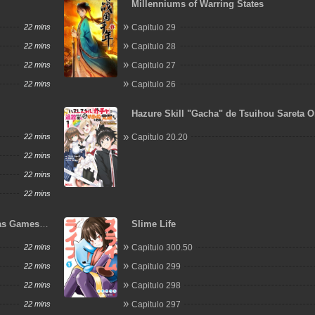
Millenniums of Warring States
22 mins
Capitulo 29
22 mins
Capitulo 28
22 mins
Capitulo 27
22 mins
Capitulo 26
Hazure Skill "Gacha" de Tsuihou Sareta O
Wagamama Osananajimi wo Zetsuen Shi 
22 mins
Capitulo 20.20
Suru ~Bannou Cheat Skill wo Getto Shite
Rakuraku Saikyou Slow Life!~
22 mins
22 mins
22 mins
as Games -
Slime Life
22 mins
Capitulo 300.50
22 mins
Capitulo 299
22 mins
Capitulo 298
22 mins
Capitulo 297