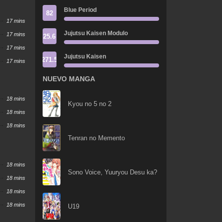
Blue Period
82
17 mins
Jujutsu Kaisen Modulo
17 mins
25.6
17 mins
Jujutsu Kaisen
271.5
17 mins
NUEVO MANGA
18 mins
Kyou no 5 no 2
18 mins
18 mins
Tenran no Memento
18 mins
Sono Voice, Yuuryou Desu ka?
18 mins
18 mins
18 mins
U19