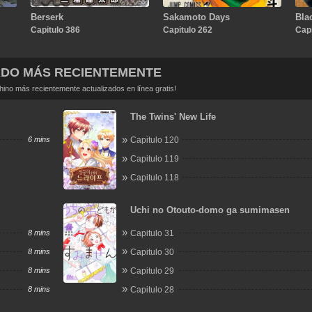
Berserk
Sakamoto Days
Bla
Capitulo 386
Capitulo 262
Capi
ADO MÁS RECIENTEMENTE
no más recientemente actualizados en línea gratis!
The Twins' New Life
6 mins
Capitulo 120
Capitulo 119
Capitulo 118
Uchi no Otouto-domo ga sumimasen
8 mins
Capitulo 31
8 mins
Capitulo 30
8 mins
Capitulo 29
8 mins
Capitulo 28