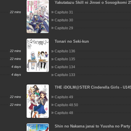
Yakutatazu Skill ni Jinsei o Sosogikomi 2
Imasara Saikyou no Boukentan Midori Ka
22 mins
Capitulo 31
Akira
Capitulo 30
Capitulo 29
Tonari no Seki-kun
22 mins
Capitulo 136
22 mins
Capitulo 135
4 days
Capitulo 134
4 days
Capitulo 133
THE iDOLM@STER Cinderella Girls - U14
22 mins
Capitulo 49
22 mins
Capitulo 48.50
Capitulo 48
Shin no Nakama janai to Yuusha no Party