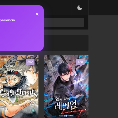
×
periencia.
392
120