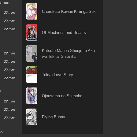
5-nen,
shi no
Chorokute Kawaii Kimi ga Suki
22 mins
22 mins
22 mins
Of Machines and Beasts
Katsute Mahou Shoujo to Aku
22 mins
wa Tekitai Shite ita
22 mins
22 mins
Tokyo Love Story
22 mins
9
Ojousama no Shimobe
22 mins
22 mins
Flying Bunny
22 mins
 o