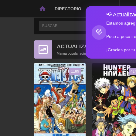
DIRECTORIO
CONTACTO
📢 Actualizac
Estamos agrega
💜
Poco a poco ir
ACTUALIZACIONES POPULA
¡Gracias por tu
Manga popular actualizado recientemente
1189
41