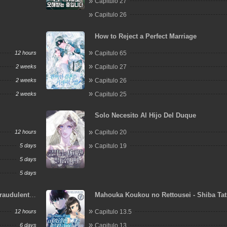
Capitulo 27
Capitulo 26
How to Reject a Perfect Marriage
12 hours
Capitulo 65
2 weeks
Capitulo 27
2 weeks
Capitulo 26
2 weeks
Capitulo 25
Solo Necesito Al Hijo Del Duque
12 hours
Capitulo 20
5 days
Capitulo 19
5 days
5 days
raudulent
Mahouka Koukou no Rettousei - Shiba Ta
Ansatsu Keikaku
12 hours
Capitulo 13.5
6 days
Capitulo 13