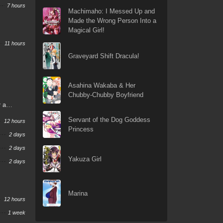
7 hours
Machimaho: I Messed Up and
Made the Wrong Person Into a
Magical Girl!
11 hours
Graveyard Shift Dracula!
Asahina Wakaba & Her
Chubby-Chubby Boyfriend
r a
Servant of the Dog Goddess
12 hours
Princess
2 days
2 days
Yakuza Girl
2 days
Marina
12 hours
1 week