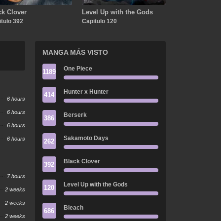
ck Clover
Level Up with the Gods
tulo 392
Capitulo 120
MANGA MÁS VISTO
One Piece
1189
Hunter x Hunter
414
6 hours
6 hours
Berserk
386
6 hours
Sakamoto Days
6 hours
262
Black Clover
392
7 hours
Level Up with the Gods
120
2 weeks
2 weeks
Bleach
686
2 weeks