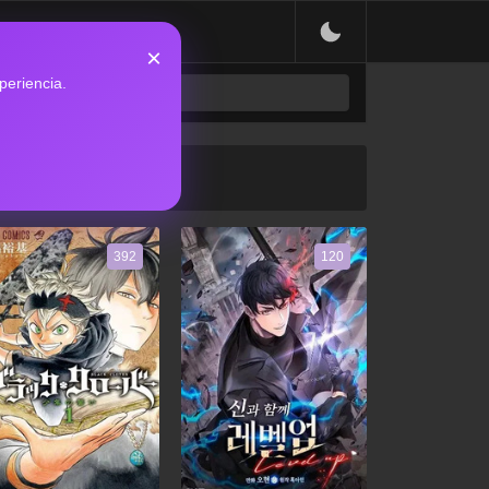
×
periencia.
392
120