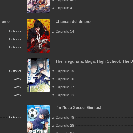
Capitulo 4
miento
Chaman del dinero
12 hours
Capitulo 54
12 hours
12 hours
The Irregular at Magic High School: The 
Flashes in the Night's Veil
12 hours
Capitulo 19
1 week
Capitulo 18
1 week
Capitulo 17
1 week
Capitulo 13
I'm Not a Soccer Genius!
12 hours
Capitulo 78
Capitulo 28