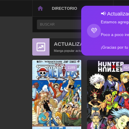
DIRECTORIO
CONTACTO
📢 Actualizac
Estamos agrega
💜
Poco a poco ir
ACTUALIZACIONES POPULA
¡Gracias por tu
Manga popular actualizado recientemente
1189
41