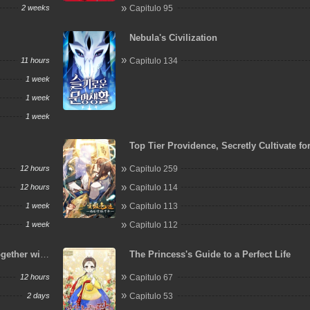
2 weeks
Capitulo 95
Nebula's Civilization
11 hours
Capitulo 134
1 week
1 week
1 week
Top Tier Providence, Secretly Cultivate fo
Thousand Years
12 hours
Capitulo 259
12 hours
Capitulo 114
1 week
Capitulo 113
1 week
Capitulo 112
ogether with
The Princess's Guide to a Perfect Life
t Again
12 hours
Capitulo 67
2 days
Capitulo 53