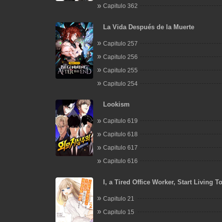
Capitulo 362
La Vida Después de la Muerte
Capitulo 257
Capitulo 256
Capitulo 255
Capitulo 254
Lookism
Capitulo 619
Capitulo 618
Capitulo 617
Capitulo 616
I, a Tired Office Worker, Start Living T
a Beautiful Highschool Girl whom I Me
Capitulo 21
After 7 Years
Capitulo 15