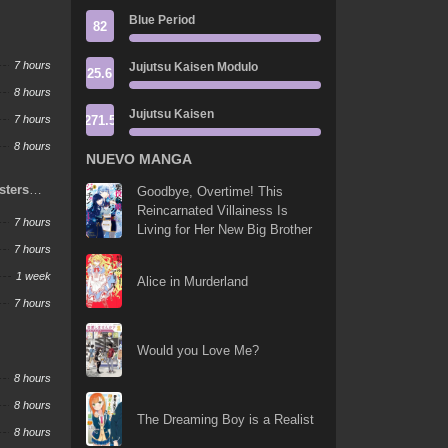
Blue Period
82
7 hours
Jujutsu Kaisen Modulo
25.6
8 hours
Jujutsu Kaisen
271.5
7 hours
8 hours
NUEVO MANGA
sters
Goodbye, Overtime! This
Reincarnated Villainess Is
7 hours
Living for Her New Big Brother
7 hours
1 week
Alice in Murderland
7 hours
Would you Love Me?
8 hours
8 hours
The Dreaming Boy is a Realist
8 hours