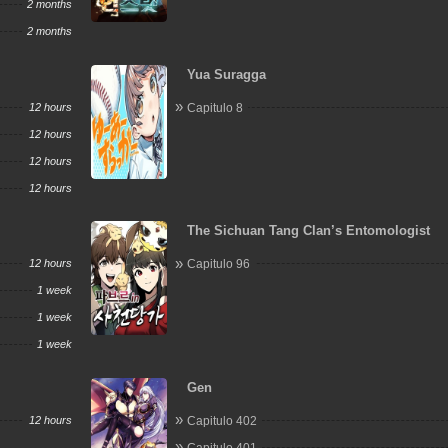
2 months
2 months
Yua Suragga
12 hours
Capitulo 8
12 hours
12 hours
12 hours
The Sichuan Tang Clan’s Entomologist
12 hours
Capitulo 96
1 week
1 week
1 week
Gen
12 hours
Capitulo 402
Capitulo 401