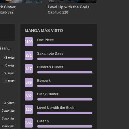
ck Clover
Level Up with the Gods
tulo 392
Capitulo 120
MANGA MÁS VISTO
One Piece
1190
ssan
nbiri
Sakamoto Days
271
41 mins
40 mins
Hunter x Hunter
417
38 mins
Berserk
37 mins
386
Black Clover
392
3 hours
Level Up with the Gods
120
2 months
2 months
Bleach
686
2 months