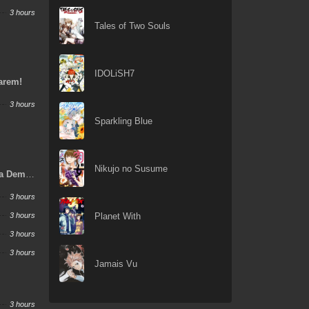
3 hours
Tales of Two Souls
IDOLiSH7
Harem!
3 hours
Sparkling Blue
Nikujo no Susume
ka Demo
sha To
3 hours
3 hours
Planet With
3 hours
3 hours
Jamais Vu
3 hours