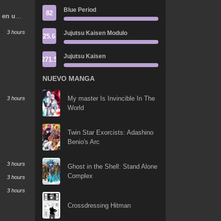
Blue Period
82
o en un
s
3 hours
Jujutsu Kaisen Modulo
25.6
Jujutsu Kaisen
271.5
NUEVO MANGA
My master Is Invincible In The
3 hours
World
Twin Star Exorcists: Adashino
Benio's Arc
3 hours
Ghost in the Shell: Stand Alone
Complex
3 hours
3 hours
Crossdressing Hitman