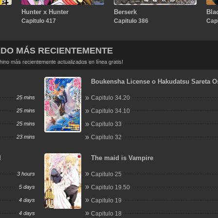
Hunter x Hunter
Berserk
Bla
Capitulo 417
Capitulo 386
Capi
ADO MÁS RECIENTEMENTE
no más recientemente actualizados en línea gratis!
Boukensha License o Hakudatsu Sareta O
Dakedo, Manamusume ga Dekita no de No
25 mins
Capitulo 34.20
Jinsei
25 mins
Capitulo 34.10
25 mins
Capitulo 33
23 mins
Capitulo 32
!
The maid is Vampire
3 hours
Capitulo 25
5 days
Capitulo 19.50
4 days
Capitulo 19
4 days
Capitulo 18