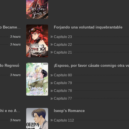
o Became a
Forjando una voluntad inquebrantable
3 hours
Capitulo 23
3 hours
Capitulo 22
Capitulo 21
ido Regresó
¡Esposo, por favor cásate conmigo otra v
3 hours
Capitulo 80
Capitulo 79
Capitulo 78
Capitulo 77
hi e no Ai
Iseop’s Romance
uru.
3 hours
Capitulo 112