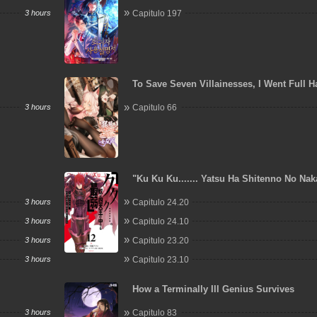
3 hours
Capitulo 197
To Save Seven Villainesses, I Went Full 
3 hours
Capitulo 66
"Ku Ku Ku....... Yatsu Ha Shitenno No Na
Saijaku" To Kaiko Sareta Ore, Naze Ka Yu
3 hours
Capitulo 24.20
Seijo No Shisho Ni Naru
3 hours
Capitulo 24.10
3 hours
Capitulo 23.20
3 hours
Capitulo 23.10
How a Terminally Ill Genius Survives
3 hours
Capitulo 83