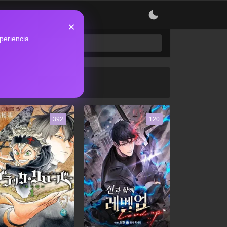
×
periencia.
392
120