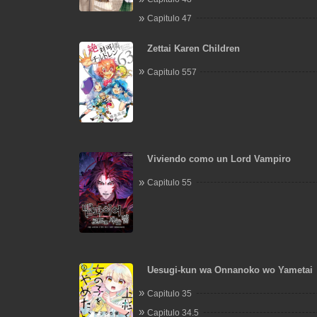
Capitulo 47
Zettai Karen Children
Capitulo 557
Viviendo como un Lord Vampiro
Capitulo 55
Uesugi-kun wa Onnanoko wo Yametai
Capitulo 35
Capitulo 34.5