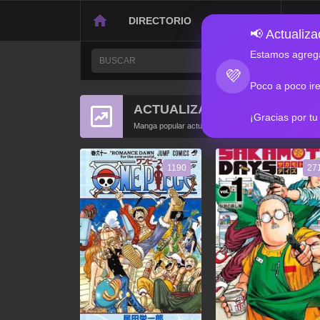
DIRECTORIO
CONTACTO
📢 Actualizac
Estamos agrega
💜
Poco a poco ir
ACTUALIZACIONES POPULA
¡Gracias por tu
Manga popular actualizado recientemente
1190
27