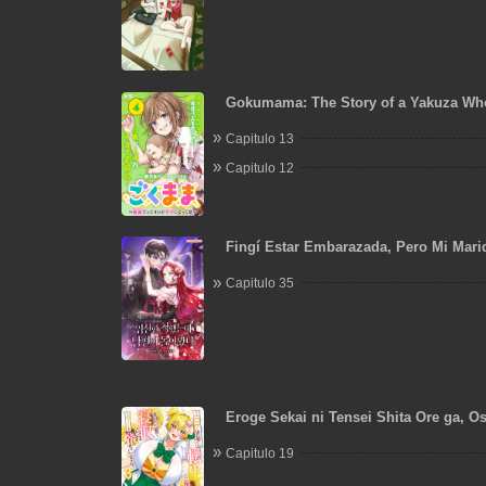
Gokumama: The Story of a Yakuza Wh
Mom
Capitulo 13
Capitulo 12
Fingí Estar Embarazada, Pero Mi Mar
Capitulo 35
Eroge Sekai ni Tensei Shita Ore ga, Os
de Netorare Heroine wo Shiawase ni S
Capitulo 19