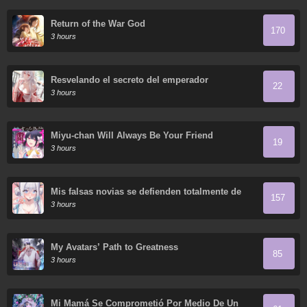
Return of the War God
170
3 hours
Resvelando el secreto del emperador
22
3 hours
Miyu-chan Will Always Be Your Friend
19
3 hours
Mis falsas novias se defienden totalmente de
157
sus ataques.
3 hours
My Avatars’ Path to Greatness
85
3 hours
Mi Mamá Se Comprometió Por Medio De Un