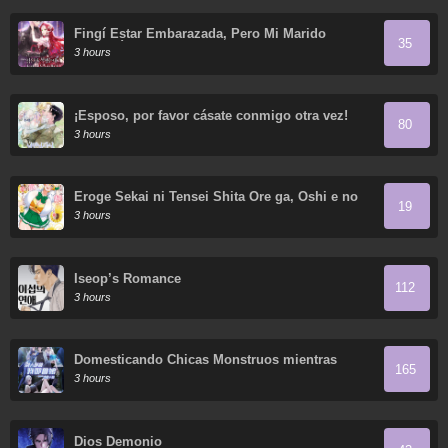
Fingí Estar Embarazada, Pero Mi Marido
35
Regresó
3 hours
¡Esposo, por favor cásate conmigo otra vez!
80
3 hours
Eroge Sekai ni Tensei Shita Ore ga, Oshi e no
19
Ai de Netorare Heroine wo Shiawase ni Suru.
3 hours
Iseop’s Romance
112
3 hours
Domesticando Chicas Monstruos mientras
165
Todos Domestican Meros Monstruos
3 hours
Dios Demonio