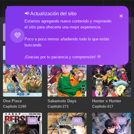
📢 Actualización del sitio
×
Estamos agregando nuevo contenido y mejorando
el sitio para ofrecerte una mejor experiencia.
ACTUALIZACIONES POPULARES
💜
Manga popular actualizado recientemente
Poco a poco iremos añadiendo todo lo que están
buscando.
1190
271
417
¡Gracias por tu paciencia y comprensión! 💜
One Piece
Sakamoto Days
Hunter x Hunter
Capitulo 1190
Capitulo 271
Capitulo 417
386
392
120