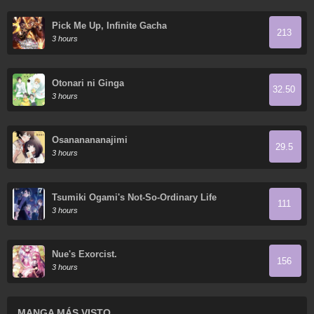
Pick Me Up, Infinite Gacha
213
3 hours
Otonari ni Ginga
32.50
3 hours
Osananananajimi
29.5
3 hours
Tsumiki Ogami's Not-So-Ordinary Life
111
3 hours
Nue's Exorcist.
156
3 hours
MANGA MÁS VISTO