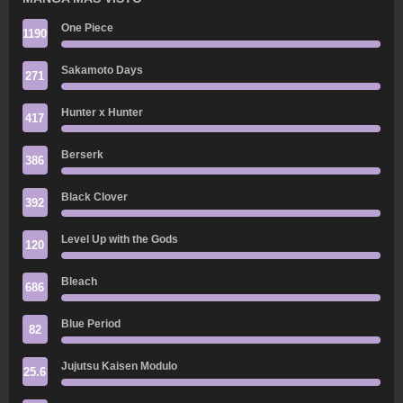
One Piece
1190
Sakamoto Days
271
Hunter x Hunter
417
Berserk
386
Black Clover
392
Level Up with the Gods
120
Bleach
686
Blue Period
82
Jujutsu Kaisen Modulo
25.6