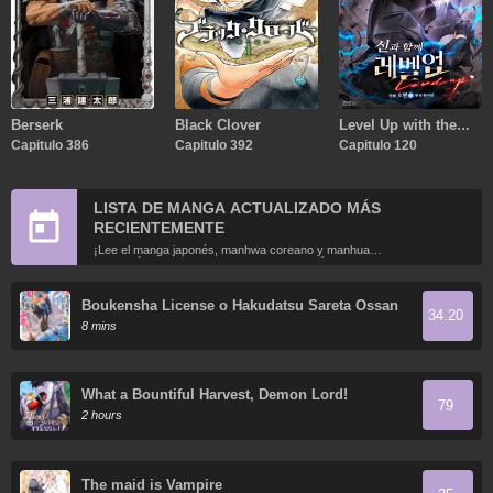
Berserk
Black Clover
Level Up with the
Capitulo 386
Capitulo 392
Gods
Capitulo 120
LISTA DE MANGA ACTUALIZADO MÁS
RECIENTEMENTE
¡Lee el manga japonés, manhwa coreano y manhua
chino más recientemente actualizados en línea gratis!
Boukensha License o Hakudatsu Sareta Ossan
34.20
Dakedo, Manamusume ga Dekita no de Nonbiri
8 mins
Jinsei
What a Bountiful Harvest, Demon Lord!
79
2 hours
The maid is Vampire