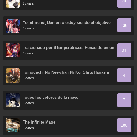
25
2 hours
Yo, el Señor Demonio estoy siendo el objetivo
136
de mis discípulas
3 hours
Traicionado por 8 Emperatrices, Renacido en un
34
Arrepentimiento que Desgarra las Entrañas
3 hours
Tomodachi No Nee-chan Ni Koi Shita Hanashi
4
3 hours
Todos los colores de la nieve
7
3 hours
The Infinite Mage
180
3 hours