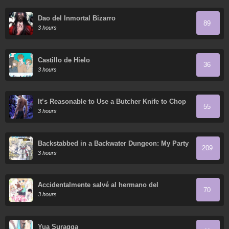
Dao del Inmortal Bizarro
89
3 hours
Castillo de Hielo
36
3 hours
It’s Reasonable to Use a Butcher Knife to Chop
55
Down Everything in the World, Right?
3 hours
Backstabbed in a Backwater Dungeon: My Party
209
Tried to Kill Me, But Thanks to an Infinite Gacha
3 hours
I Got LVL 9999 Friends and am Out for Revenge
Accidentalmente salvé al hermano del
70
protagonista
3 hours
Yua Suragga