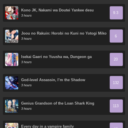
Kono JK, Nakami wa Doutei Yankee desu
9.3
3 hours
Joou no Rakuin: Horobi no Kuni no Yotogi Miko
6
3 hours
Isekai Gaeri no Yuusha wa, Dungeon ga
20
Shutsugen Shita Genjitsu Sekai de, Influencer
3 hours
ni Natte Kin wo Kasegimasu!
God-level Assassin, I’m the Shadow
132
3 hours
Genius Grandson of the Loan Shark King
113
3 hours
Every day in a vampire family