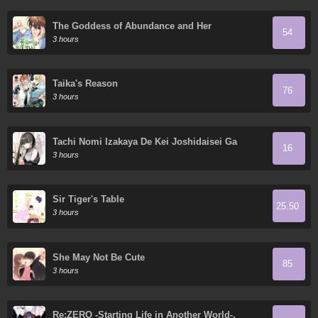
The Goddess of Abundance and Her
54
Troublemaker Apostle
3 hours
Taika's Reason
76
3 hours
Tachi Nomi Izakaya De Kei Joshidaisei Ga
16
Tonari Ni Kuru Hanashi
3 hours
Sir Tiger's Table
25.50
3 hours
She May Not Be Cute
85
3 hours
Re:ZERO -Starting Life in Another World-,