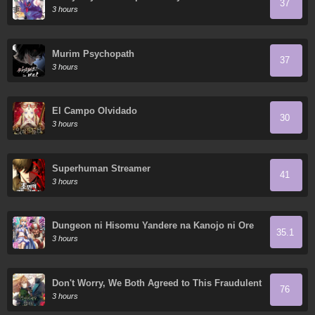
37
3 hours
Murim Psychopath
37
3 hours
El Campo Olvidado
30
3 hours
Superhuman Streamer
41
3 hours
Dungeon ni Hisomu Yandere na Kanojo ni Ore
35.1
wa Nando mo Korosareru
3 hours
Don't Worry, We Both Agreed to This Fraudulent
76
Marriage
3 hours