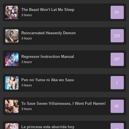
The Beast Won't Let Me Sleep
50
3 hours
Reincarnated Heavenly Demon
128
3 hours
Regressor Instruction Manual
197
3 hours
Pen no Yume ni Aka wo Sasu
2
3 hours
To Save Seven Villainesses, I Went Full Harem!
66
3 hours
La princesa esta aburrida hoy