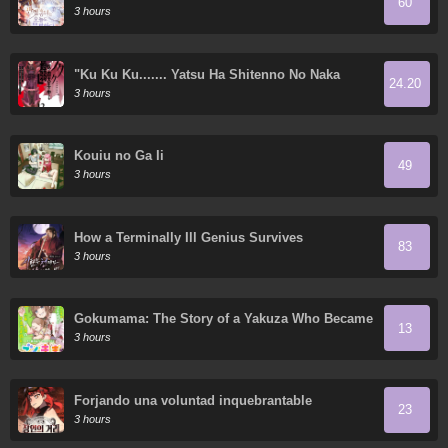
60
3 hours
"Ku Ku Ku....... Yatsu Ha Shitenno No Naka
24.20
Demo Saijaku" To Kaiko Sareta Ore, Naze Ka
3 hours
Yusha To Seijo No Shisho Ni Naru
Kouiu no Ga Ii
49
3 hours
How a Terminally Ill Genius Survives
83
3 hours
Gokumama: The Story of a Yakuza Who Became
13
a Mom
3 hours
Forjando una voluntad inquebrantable
23
3 hours