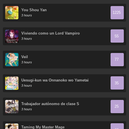
You Shou Yan
1225
3 hours
Viviendo como un Lord Vampiro
55
3 hours
Veil
77
3 hours
Uesugi-kun wa Onnanoko wo Yametai
35
3 hours
Trabajador autónomo de clase S
25
3 hours
Taming My Master Mage