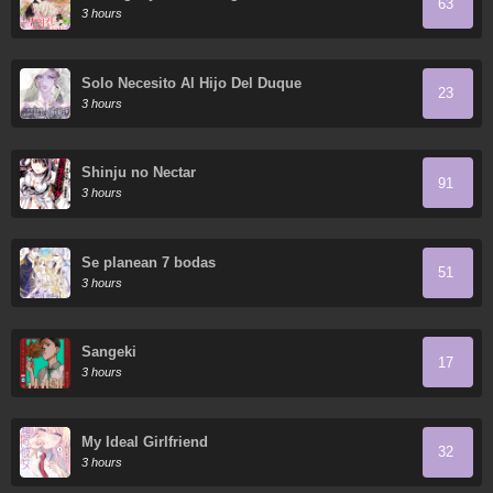
63
3 hours
Solo Necesito Al Hijo Del Duque
23
3 hours
Shinju no Nectar
91
3 hours
Se planean 7 bodas
51
3 hours
Sangeki
17
3 hours
My Ideal Girlfriend
32
3 hours