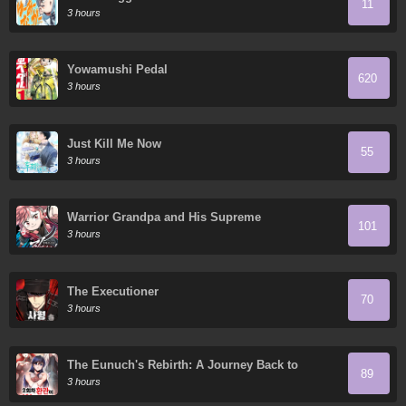
11
3 hours
Yowamushi Pedal
620
3 hours
Just Kill Me Now
55
3 hours
Warrior Grandpa and His Supreme
101
Granddaughter
3 hours
The Executioner
70
3 hours
The Eunuch's Rebirth: A Journey Back to
89
Manhood
3 hours