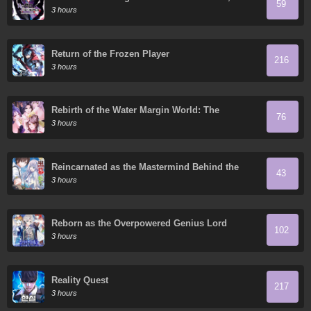
59
Chapter 4: The Sanctuary and the Witch of
3 hours
Greed
Return of the Frozen Player
216
3 hours
Rebirth of the Water Margin World: The
76
Strongest Wu Dalang
3 hours
Reincarnated as the Mastermind Behind the
43
Story
3 hours
Reborn as the Overpowered Genius Lord
102
3 hours
Reality Quest
217
3 hours