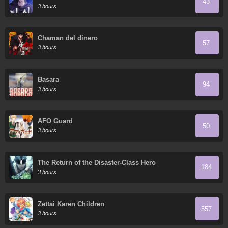
43
3 hours
Chaman del dinero
57
3 hours
Basara
94
3 hours
AFO Guard
50
3 hours
The Return of the Disaster-Class Hero
184
3 hours
Zettai Karen Children
557
3 hours