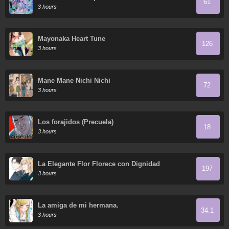
61
Acuerdo
3 hours
Mayonaka Heart Tune
126
3 hours
Mane Mane Nichi Nichi
72
3 hours
Los forajidos (Precuela)
18
3 hours
La Elegante Flor Florece con Dignidad
197
3 hours
La amiga de mi hermana.
34.1
3 hours