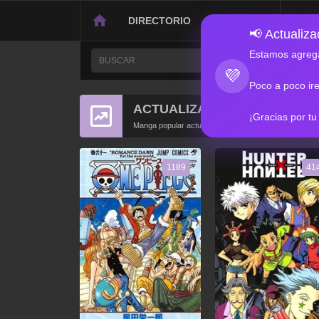
DIRECTORIO
CONTACTO
📢 Actualizac
Estamos agrega
💜
Poco a poco ir
ACTUALIZACIONES POPULA
¡Gracias por tu
Manga popular actualizado recientemente
1189
41