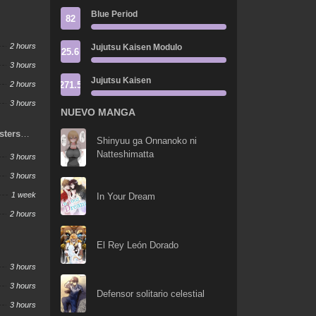
Blue Period
82
2 hours
Jujutsu Kaisen Modulo
25.6
3 hours
Jujutsu Kaisen
271.5
2 hours
3 hours
NUEVO MANGA
sters
Shinyuu ga Onnanoko ni
Natteshimatta
3 hours
3 hours
1 week
In Your Dream
2 hours
El Rey León Dorado
3 hours
3 hours
Defensor solitario celestial
3 hours