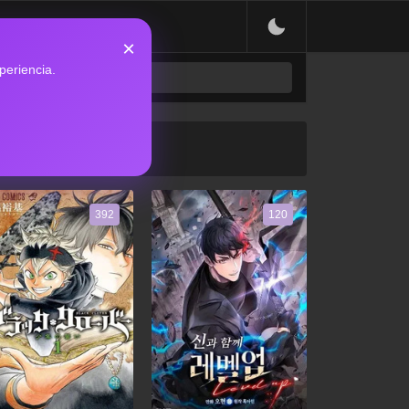
×
periencia.
392
120