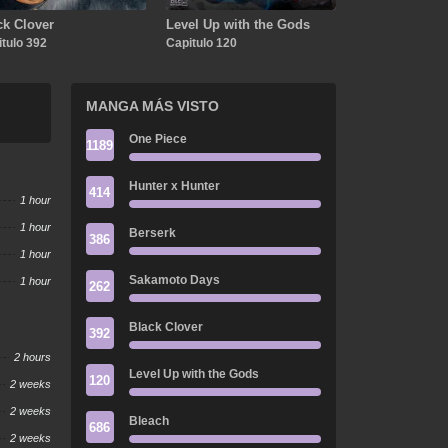
ck Clover
Level Up with the Gods
tulo 392
Capitulo 120
MANGA MÁS VISTO
One Piece
1189
Hunter x Hunter
414
1 hour
1 hour
Berserk
386
1 hour
Sakamoto Days
1 hour
262
Black Clover
392
2 hours
Level Up with the Gods
120
2 weeks
2 weeks
Bleach
686
2 weeks