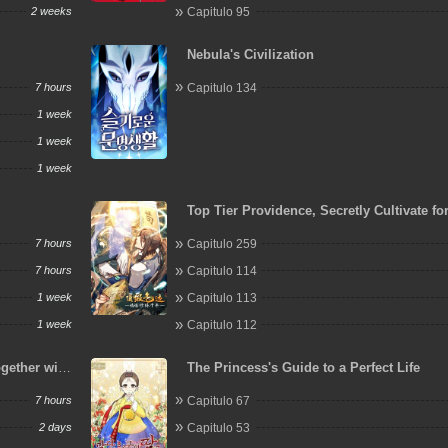
2 weeks
Capitulo 95
Nebula's Civilization
7 hours
Capitulo 134
1 week
1 week
1 week
Top Tier Providence, Secretly Cultivate fo
Thousand Years
7 hours
Capitulo 259
7 hours
Capitulo 114
1 week
Capitulo 113
1 week
Capitulo 112
ogether with
The Princess's Guide to a Perfect Life
t Again
7 hours
Capitulo 67
2 days
Capitulo 53