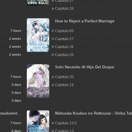
Capitulo 27
Capitulo 26
How to Reject a Perfect Marriage
7 hours
Capitulo 65
2 weeks
Capitulo 27
2 weeks
Capitulo 26
2 weeks
Capitulo 25
Solo Necesito Al Hijo Del Duque
7 hours
Capitulo 20
5 days
Capitulo 19
5 days
5 days
raudulent
Mahouka Koukou no Rettousei - Shiba Ta
Ansatsu Keikaku
7 hours
Capitulo 13.5
6 days
Capitulo 13