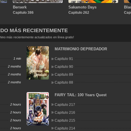
Berserk
Sakamoto Days
Bla
Capitulo 386
Capitulo 262
Capi
ADO MÁS RECIENTEMENTE
no más recientemente actualizados en línea gratis!
MATRIMONIO DEPREDADOR
1 min
Capitulo 91
2 months
Capitulo 90
2 months
Capitulo 89
2 months
Capitulo 88
FAIRY TAIL: 100 Years Quest
2 hours
Capitulo 217
2 hours
Capitulo 216
2 hours
Capitulo 215
2 hours
Capitulo 214