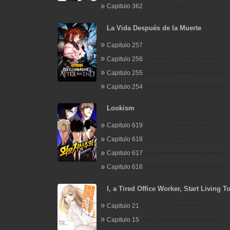
Capitulo 362
La Vida Después de la Muerte
Capitulo 257
Capitulo 256
Capitulo 255
Capitulo 254
Lookism
Capitulo 619
Capitulo 618
Capitulo 617
Capitulo 616
I, a Tired Office Worker, Start Living T
a Beautiful Highschool Girl whom I Me
Capitulo 21
After 7 Years
Capitulo 15