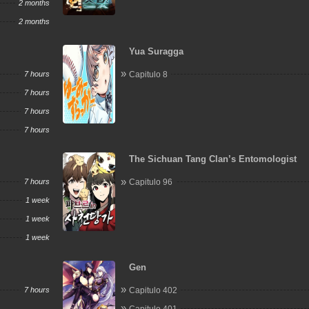
2 months
2 months
Yua Suragga
7 hours
Capitulo 8
7 hours
7 hours
7 hours
The Sichuan Tang Clan’s Entomologist
7 hours
Capitulo 96
1 week
1 week
1 week
Gen
7 hours
Capitulo 402
Capitulo 401