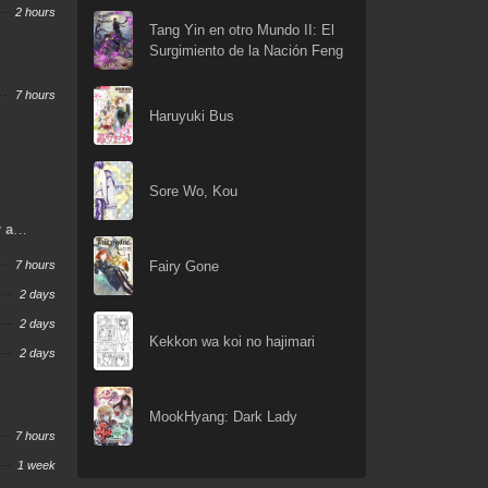
2 hours
Tang Yin en otro Mundo II: El
Surgimiento de la Nación Feng
7 hours
Haruyuki Bus
Sore Wo, Kou
r a
Fairy Gone
7 hours
2 days
2 days
Kekkon wa koi no hajimari
2 days
MookHyang: Dark Lady
7 hours
1 week