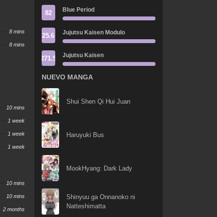
Blue Period
82
8 mins
Jujutsu Kaisen Modulo
25.6
8 mins
Jujutsu Kaisen
271.5
NUEVO MANGA
Shui Shen Qi Hui Juan
10 mins
1 week
1 week
Haruyuki Bus
1 week
MookHyang: Dark Lady
10 mins
10 mins
Shinyuu ga Onnanoko ni
Natteshimatta
2 months