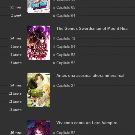
31 mins
Capitulo 65
1 week
Capitulo 64
The Genius Swordsman of Mount Hua
34 mins
Capitulo 72
6 hours
Capitulo 54
6 hours
Capitulo 53
6 hours
Capitulo 52
Antes una asesina, ahora niñera real
34 mins
Capitulo 27
11 hours
11 hours
11 hours
Viviendo como un Lord Vampiro
35 mins
Capitulo 52