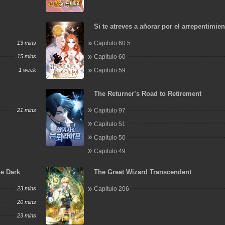
Si te atreves a añorar por el arrepentimie
13 mins
Capitulo 60.5
15 mins
Capitulo 60
1 week
Capitulo 59
The Returner’s Road to Retirement
21 mins
Capitulo 97
Capitulo 51
Capitulo 50
Capitulo 49
he Dark
The Great Wizard Transcendent
23 mins
Capitulo 206
20 mins
23 mins