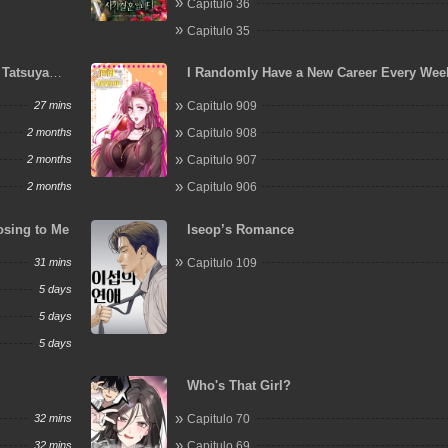
Capitulo 36
Capitulo 35
 Tatsuya
I Randomly Have a New Career Every Wee
27 mins
Capitulo 909
2 months
Capitulo 908
2 months
Capitulo 907
2 months
Capitulo 906
osing to Me
Iseop’s Romance
31 mins
Capitulo 109
5 days
5 days
5 days
Who's That Girl?
32 mins
Capitulo 70
32 mins
Capitulo 69