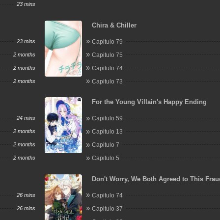
23 mins
Chira & Chiller
23 mins
Capitulo 79
2 months
Capitulo 75
2 months
Capitulo 74
2 months
Capitulo 73
For the Young Villain's Happy Ending
24 mins
Capitulo 59
2 months
Capitulo 13
2 months
Capitulo 7
2 months
Capitulo 5
Don't Worry, We Both Agreed to This Frau
Marriage
26 mins
Capitulo 74
26 mins
Capitulo 37