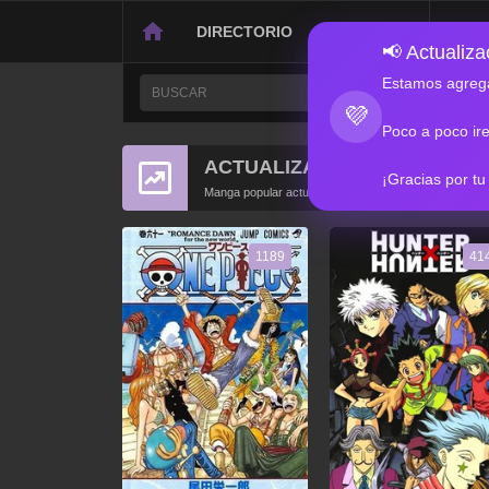
DIRECTORIO
CONTACTO
📢 Actualizac
Estamos agrega
💜
Poco a poco ir
ACTUALIZACIONES POPULA
¡Gracias por tu
Manga popular actualizado recientemente
1189
41