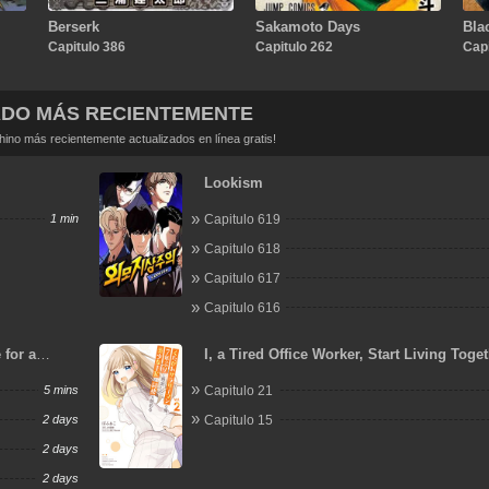
Berserk
Sakamoto Days
Bla
Capitulo 386
Capitulo 262
Capi
ADO MÁS RECIENTEMENTE
no más recientemente actualizados en línea gratis!
Lookism
1 min
Capitulo 619
Capitulo 618
Capitulo 617
Capitulo 616
 for a
I, a Tired Office Worker, Start Living Toge
a Beautiful Highschool Girl whom I Met A
5 mins
Capitulo 21
After 7 Years
2 days
Capitulo 15
2 days
2 days