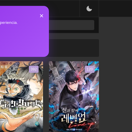
×
periencia.
392
120