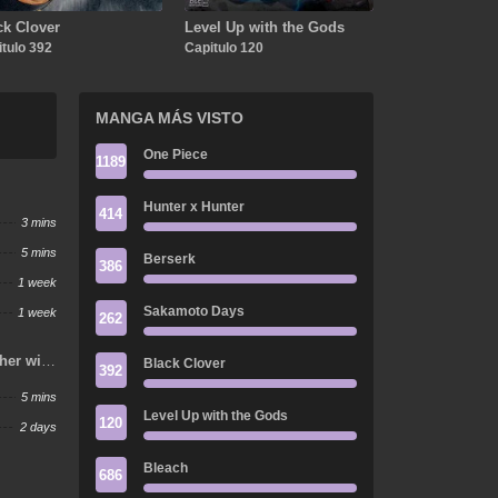
ck Clover
Level Up with the Gods
tulo 392
Capitulo 120
MANGA MÁS VISTO
One Piece
1189
Hunter x Hunter
414
3 mins
5 mins
Berserk
386
1 week
Sakamoto Days
1 week
262
ther with
Black Clover
392
gain
5 mins
Level Up with the Gods
120
2 days
Bleach
686