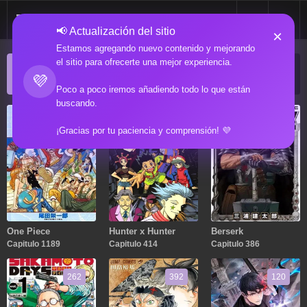
📢 Actualización del sitio
×
Estamos agregando nuevo contenido y mejorando
el sitio para ofrecerte una mejor experiencia.
ACTUALIZACIONES POPULARES
💜
Manga popular actualizado recientemente
Poco a poco iremos añadiendo todo lo que están
buscando.
1189
414
386
¡Gracias por tu paciencia y comprensión! 💜
One Piece
Hunter x Hunter
Berserk
Capitulo 1189
Capitulo 414
Capitulo 386
262
392
120