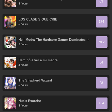
63
3 hours
LOS CLASE S QUE CRIÉ
174
3 hours
Hell Mode: The Hardcore Gamer Dominates in
78.2
Another World with Garbage Balancing
3 hours
Caminó a ver a mi madre
54
3 hours
The Shepherd Wizard
28
3 hours
Nue's Exorcist
154
3 hours