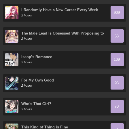
I Randomly Have a New Career Every Week
909
2 hours
The Male Lead Is Obsessed With Proposing to
53
Me
2 hours
Iseop’s Romance
109
2 hours
For My Own Good
93
2 hours
Who's That Girl?
70
3 hours
This Kind of Thing is Fine