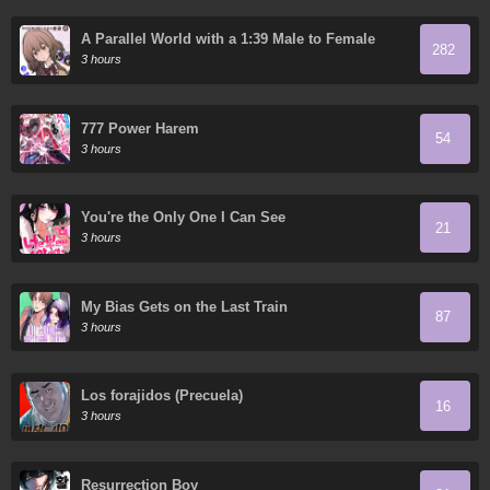
A Parallel World with a 1:39 Male to Female
282
Ratio is Unexpectedly Normal (Fan Colored)
3 hours
777 Power Harem
54
3 hours
You're the Only One I Can See
21
3 hours
My Bias Gets on the Last Train
87
3 hours
Los forajidos (Precuela)
16
3 hours
Resurrection Boy