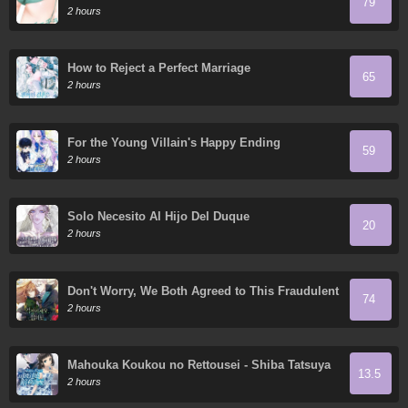
79
2 hours
How to Reject a Perfect Marriage
65
2 hours
For the Young Villain's Happy Ending
59
2 hours
Solo Necesito Al Hijo Del Duque
20
2 hours
Don't Worry, We Both Agreed to This Fraudulent
74
Marriage
2 hours
Mahouka Koukou no Rettousei - Shiba Tatsuya
13.5
Ansatsu Keikaku
2 hours