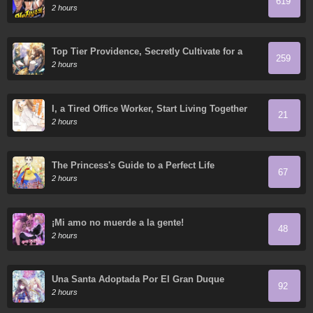
619
2 hours
Top Tier Providence, Secretly Cultivate for a
259
Thousand Years
2 hours
I, a Tired Office Worker, Start Living Together
21
with a Beautiful Highschool Girl whom I Met
2 hours
Again After 7 Years
The Princess's Guide to a Perfect Life
67
2 hours
¡Mi amo no muerde a la gente!
48
2 hours
Una Santa Adoptada Por El Gran Duque
92
2 hours