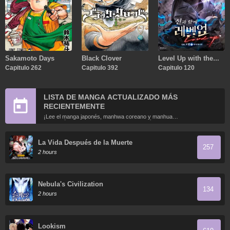
Sakamoto Days
Black Clover
Level Up with the
Capitulo 262
Capitulo 392
Gods
Capitulo 120
LISTA DE MANGA ACTUALIZADO MÁS
RECIENTEMENTE
¡Lee el manga japonés, manhwa coreano y manhua
chino más recientemente actualizados en línea gratis!
La Vida Después de la Muerte
257
2 hours
Nebula's Civilization
134
2 hours
Lookism