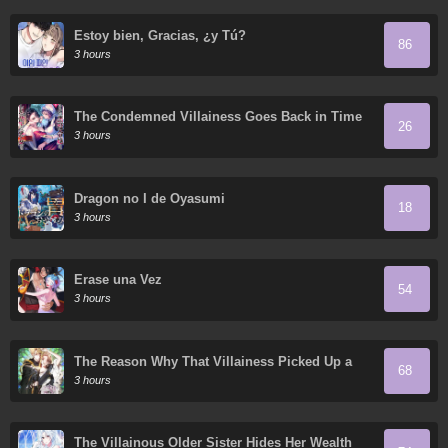
Estoy bien, Gracias, ¿y Tú?
86
3 hours
The Condemned Villainess Goes Back in Time
26
and Aims to Become the Ultimate Villain
3 hours
Dragon no I de Oyasumi
18
3 hours
Érase una Vez
54
3 hours
The Reason Why That Villainess Picked Up a
68
Sword
3 hours
The Villainous Older Sister Hides Her Wealth