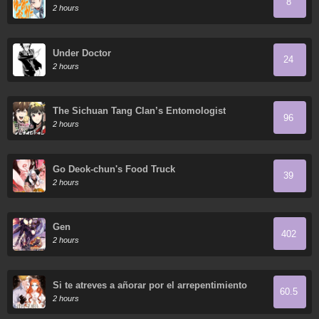
8
2 hours
Under Doctor
24
2 hours
The Sichuan Tang Clan’s Entomologist
96
2 hours
Go Deok-chun's Food Truck
39
2 hours
Gen
402
2 hours
Si te atreves a añorar por el arrepentimiento
60.5
2 hours