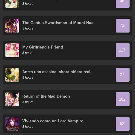
48
3 hours
The Genius Swordsman of Mount Hua
72
3 hours
My Girlfriend's Friend
127
3 hours
Antes una asesina, ahora niñera real
27
3 hours
Return of the Mad Demon
202
3 hours
Viviendo como un Lord Vampiro
52
3 hours