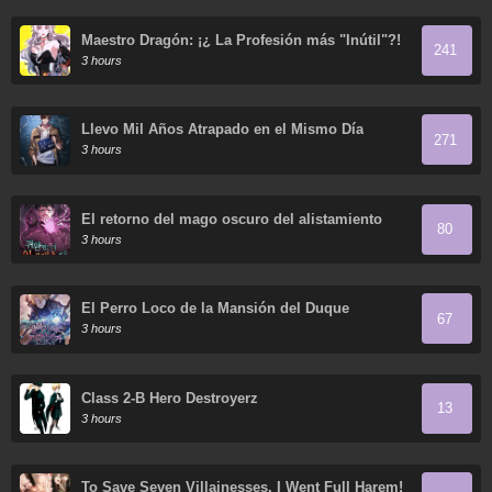
Maestro Dragón: ¡¿ La Profesión más "Inútil"?!
241
3 hours
Llevo Mil Años Atrapado en el Mismo Día
271
3 hours
El retorno del mago oscuro del alistamiento
80
3 hours
El Perro Loco de la Mansión del Duque
67
3 hours
Class 2-B Hero Destroyerz
13
3 hours
To Save Seven Villainesses, I Went Full Harem!