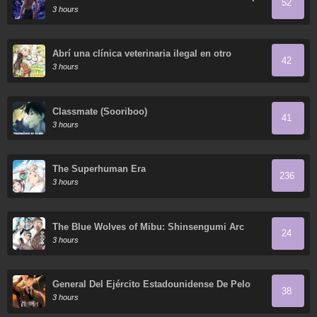
52
Down Everything in the World, Right?
3 hours
Abrí una clínica veterinaria ilegal en otro
42
mundo
3 hours
Classmate (Sooriboo)
41
3 hours
The Superhuman Era
236
3 hours
The Blue Wolves of Mibu: Shinsengumi Arc
24
3 hours
General Del Ejército Estadounidense De Pelo
38
Negro
3 hours