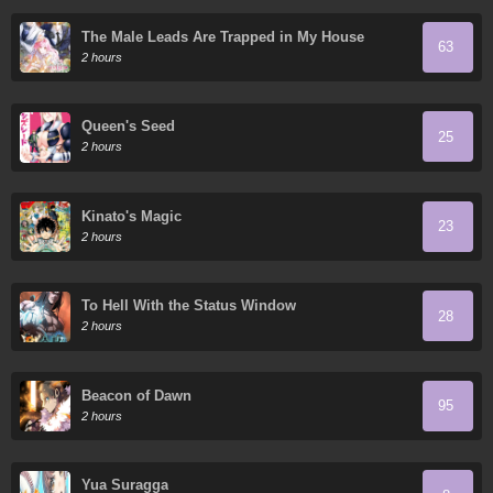
The Male Leads Are Trapped in My House
63
2 hours
Queen's Seed
25
2 hours
Kinato's Magic
23
2 hours
To Hell With the Status Window
28
2 hours
Beacon of Dawn
95
2 hours
Yua Suragga