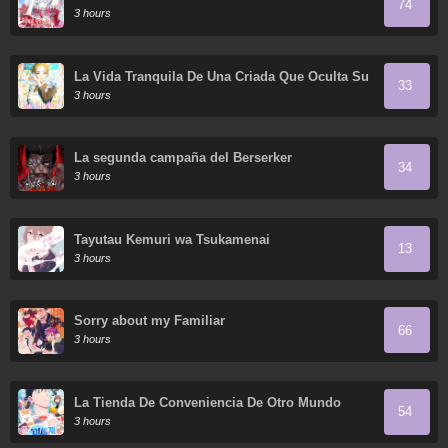
74
3 hours
La Vida Tranquila De Una Criada Que Oculta Su
33
Poder Y Lo Disfruta
3 hours
La segunda campaña del Berserker
34
3 hours
Tayutau Kemuri wa Tsukamenai
13
3 hours
Sorry about my Familiar
66
3 hours
La Tienda De Conveniencia De Otro Mundo
54
3 hours