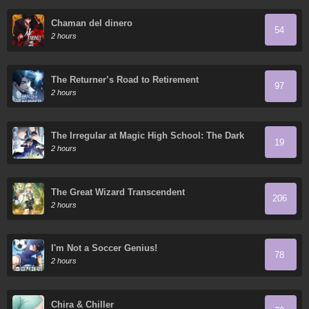
Chaman del dinero
54
2 hours
The Returner’s Road to Retirement
97
2 hours
The Irregular at Magic High School: The Dark
19
Flashes in the Night's Veil
2 hours
The Great Wizard Transcendent
206
2 hours
I'm Not a Soccer Genius!
78
2 hours
Chira & Chiller