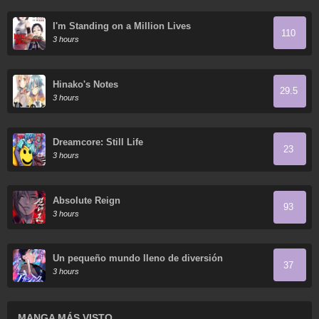
I'm Standing on a Million Lives
110
3 hours
Hinako's Notes
29.5
3 hours
Dreamcore: Still Life
23
3 hours
Absolute Reign
93
3 hours
Un pequeño mundo lleno de diversión
37
3 hours
MANGA MÁS VISTO