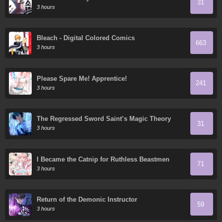
31
3 hours
Bleach - Digital Colored Comics
663
3 hours
Please Spare Me! Apprentice!
241
3 hours
The Regressed Sword Saint’s Magic Theory
31
3 hours
I Became the Catnip for Ruthless Beastmen
71
3 hours
Return of the Demonic Instructor
59
3 hours