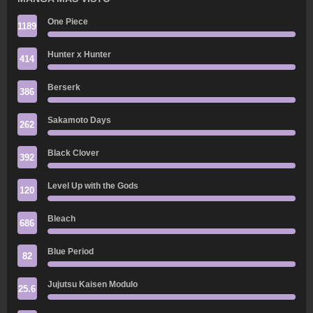
One Piece
1189
Hunter x Hunter
414
Berserk
386
Sakamoto Days
262
Black Clover
392
Level Up with the Gods
120
Bleach
686
Blue Period
82
Jujutsu Kaisen Modulo
25.6