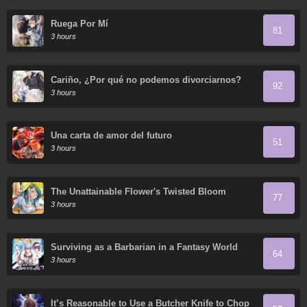
Ruega Por Mí
81
3 hours
Cariño, ¿Por qué no podemos divorciarnos?
92
3 hours
Una carta de amor del futuro
51
3 hours
The Unattainable Flower's Twisted Bloom
77
3 hours
Surviving as a Barbarian in a Fantasy World
64
3 hours
It’s Reasonable to Use a Butcher Knife to Chop