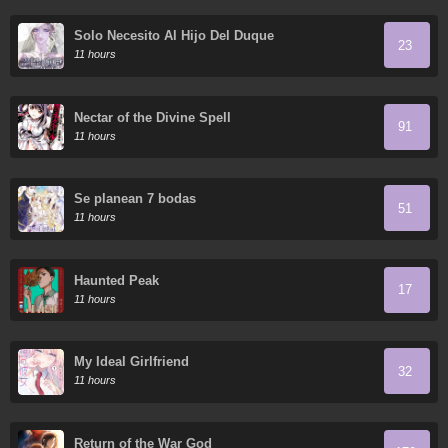
Solo Necesito Al Hijo Del Duque
23
11 hours
Nectar of the Divine Spell
91
11 hours
Se planean 7 bodas
51
11 hours
Haunted Peak
17
11 hours
My Ideal Girlfriend
32
11 hours
Return of the War God