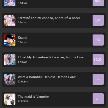
500
6 hours
Terminé con mi esposo, ahora iré a hacer
104
dinero
6 hours
Katsu!
157
8 hours
I Lost My Adventurer's License, but It's Fine
34.20
Because I Have an Adorable Daughter Now
8 hours
What a Bountiful Harvest, Demon Lord!
79
11 hours
The maid is Vampire
25
11 hours