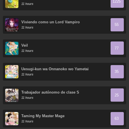
1225
11 hours
Viviendo como un Lord Vampiro
55
11 hours
Veil
77
11 hours
Uesugi-kun wa Onnanoko wo Yametai
35
11 hours
Trabajador autónomo de clase S
25
11 hours
Taming My Master Mage
63
11 hours