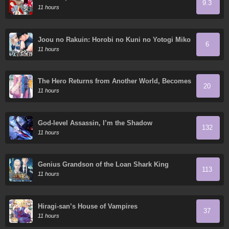
9.3
11 hours
Joou no Rakuin: Horobi no Kuni no Yotogi Miko
6
11 hours
The Hero Returns from Another World, Becomes
20
an Influencer, and Earns Money in the Real
11 hours
World, Where Dungeons have Appeared!
God-level Assassin, I’m the Shadow
132
11 hours
Genius Grandson of the Loan Shark King
113
11 hours
Hiragi-san’s House of Vampires
37
11 hours