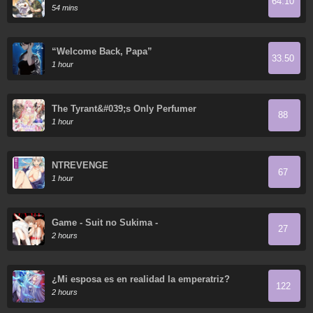
64.10
Absurd Skill
54 mins
“Welcome Back, Papa”
33.50
1 hour
The Tyrant&#039;s Only Perfumer
88
1 hour
NTREVENGE
67
1 hour
Game - Suit no Sukima -
27
2 hours
¿Mi esposa es en realidad la emperatriz?
122
2 hours