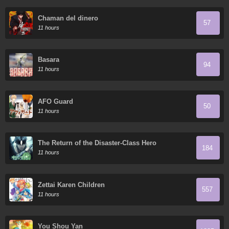
Chaman del dinero
57
11 hours
Basara
94
11 hours
AFO Guard
50
11 hours
The Return of the Disaster-Class Hero
184
11 hours
Zettai Karen Children
557
11 hours
You Shou Yan