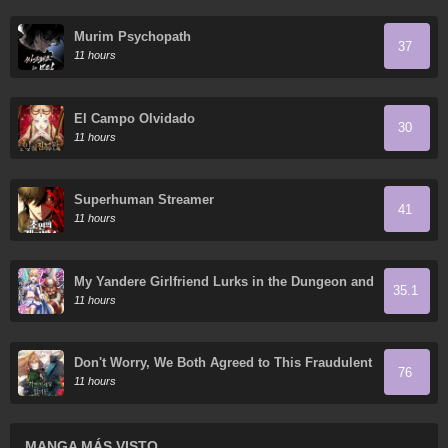
Murim Psychopath
37
11 hours
El Campo Olvidado
30
11 hours
Superhuman Streamer
41
11 hours
My Yandere Girlfriend Lurks in the Dungeon and
35.1
Kills Me Over and Over Again
11 hours
Don't Worry, We Both Agreed to This Fraudulent
76
Marriage
11 hours
MANGA MÁS VISTO