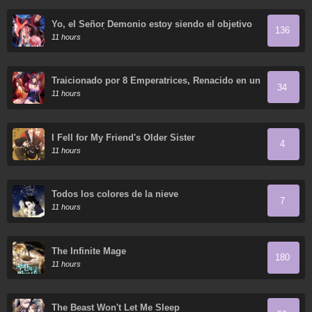
Yo, el Señor Demonio estoy siendo el objetivo
136
de mis discípulas
11 hours
Traicionado por 8 Emperatrices, Renacido en un
34
Arrepentimiento que Desgarra las Entrañas
11 hours
I Fell for My Friend's Older Sister
4
11 hours
Todos los colores de la nieve
7
11 hours
The Infinite Mage
180
11 hours
The Beast Won't Let Me Sleep