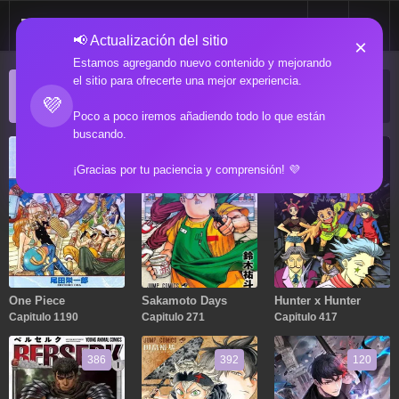
📢 Actualización del sitio
×
Estamos agregando nuevo contenido y mejorando
el sitio para ofrecerte una mejor experiencia.
ACTUALIZACIONES POPULARES
💜
Manga popular actualizado recientemente
Poco a poco iremos añadiendo todo lo que están
buscando.
1190
271
417
¡Gracias por tu paciencia y comprensión! 💜
One Piece
Sakamoto Days
Hunter x Hunter
Capitulo 1190
Capitulo 271
Capitulo 417
386
392
120