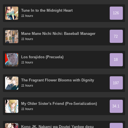
Tune In to the Midnight Heart
126
11 hours
Mane Mane Nichi Nichi: Baseball Manager
72
Everyday
11 hours
Los forajidos (Precuela)
18
11 hours
The Fragrant Flower Blooms with Dignity
197
11 hours
My Older Sister's Friend (Pre-Serialization)
34.1
11 hours
Kono JK, Nakami wa Doutei Yankee desu