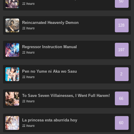
50
11 hours
Reincarnated Heavenly Demon
128
11 hours
Regressor Instruction Manual
197
11 hours
Pen no Yume ni Aka wo Sasu
2
11 hours
To Save Seven Villainesses, I Went Full Harem!
66
11 hours
La princesa esta aburrida hoy
60
11 hours