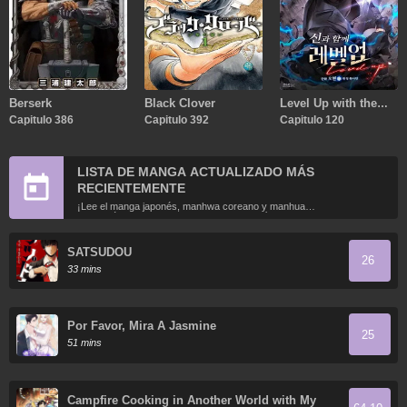
Berserk
Black Clover
Level Up with the
Capitulo 386
Capitulo 392
Gods
Capitulo 120
LISTA DE MANGA ACTUALIZADO MÁS
RECIENTEMENTE
¡Lee el manga japonés, manhwa coreano y manhua
chino más recientemente actualizados en línea gratis!
SATSUDOU
26
33 mins
Por Favor, Mira A Jasmine
25
51 mins
Campfire Cooking in Another World with My