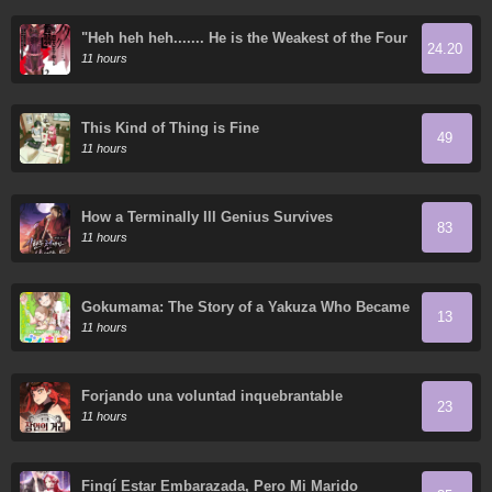
"Heh heh heh....... He is the Weakest of the Four
24.20
Heavenly Kings." I was Dismissed from My Job,
11 hours
but Somehow I Became the Master of a Hero
and a Priestess
This Kind of Thing is Fine
49
11 hours
How a Terminally Ill Genius Survives
83
11 hours
Gokumama: The Story of a Yakuza Who Became
13
a Mom
11 hours
Forjando una voluntad inquebrantable
23
11 hours
Fingí Estar Embarazada, Pero Mi Marido