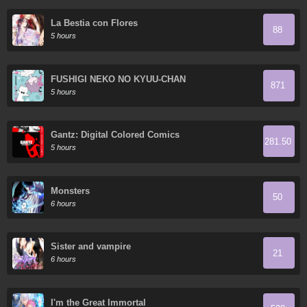
La Bestia con Flores
88
5 hours
FUSHIGI NEKO NO KYUU-CHAN
871
5 hours
Gantz: Digital Colored Comics
281.50
5 hours
Monsters
50
6 hours
Sister and vampire
21
6 hours
I'm the Great Immortal