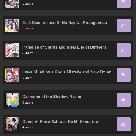
60
protagonista masculino
3 hours
Está Bien Incluso Si No Hay Un Protagonista
37
Masculino
3 hours
Paradise of Spirits and Ideal Life of Different
37
World
3 hours
I was Killed by a God's Mistake and Now I'm an
35
Extremely Overpowered Adventurer in Another
4 hours
World
Daemons of the Shadow Realm
55
4 hours
Domé Al Perro Rabioso De Mi Exmarido
92
4 hours