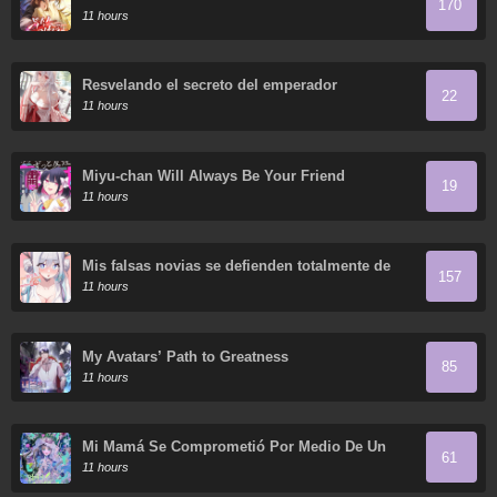
170
11 hours
Resvelando el secreto del emperador
22
11 hours
Miyu-chan Will Always Be Your Friend
19
11 hours
Mis falsas novias se defienden totalmente de
157
sus ataques.
11 hours
My Avatars’ Path to Greatness
85
11 hours
Mi Mamá Se Comprometió Por Medio De Un
61
Acuerdo
11 hours