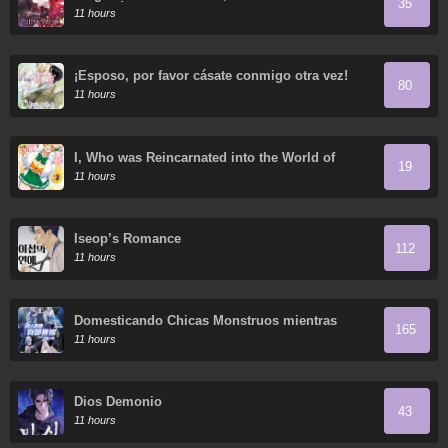
35
Regresó
11 hours
¡Esposo, por favor cásate conmigo otra vez!
80
11 hours
I, Who was Reincarnated into the World of
19
Eroge, Will Make the NTR Heroine Happy with
11 hours
My Love.
Iseop’s Romance
112
11 hours
Domesticando Chicas Monstruos mientras
165
Todos Domestican Meros Monstruos
11 hours
Dios Demonio
43
11 hours