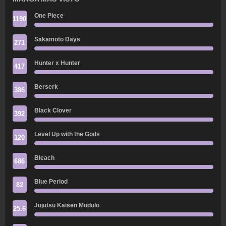
One Piece
1190
Sakamoto Days
271
Hunter x Hunter
417
Berserk
386
Black Clover
392
Level Up with the Gods
120
Bleach
686
Blue Period
82
Jujutsu Kaisen Modulo
25.6