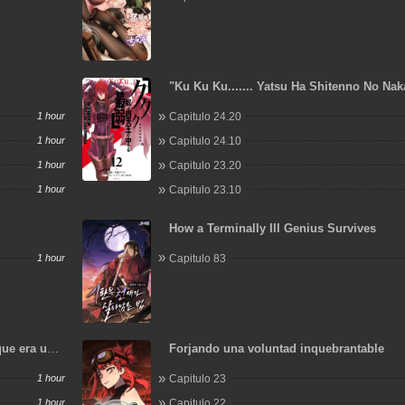
"Ku Ku Ku....... Yatsu Ha Shitenno No Na
Saijaku" To Kaiko Sareta Ore, Naze Ka Yu
1 hour
Capitulo 24.20
Seijo No Shisho Ni Naru
1 hour
Capitulo 24.10
1 hour
Capitulo 23.20
1 hour
Capitulo 23.10
How a Terminally Ill Genius Survives
1 hour
Capitulo 83
ue era un
Forjando una voluntad inquebrantable
1 hour
Capitulo 23
1 hour
Capitulo 22