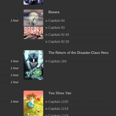
Basara
1 hour
Capitulo 94
Capitulo 93
Capitulo 92.40
Capitulo 92.30
The Return of the Disaster-Class Hero
1 hour
Capitulo 184
1 hour
1 hour
1 hour
You Shou Yan
1 hour
Capitulo 1225
Capitulo 1219
Capitulo 1218