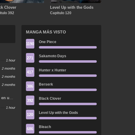
ck Clover
Level Up with the Gods
tulo 392
Capitulo 120
MANGA MÁS VISTO
One Piece
1190
Sakamoto Days
271
1 hour
2 months
Hunter x Hunter
417
2 months
Berserk
2 months
386
o en un
Black Clover
392
s
1 hour
Level Up with the Gods
120
Bleach
686