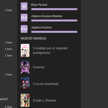
Blue Period
82
1 hour
Jujutsu Kaisen Modulo
25.6
Jujutsu Kaisen
271.5
NUEVO MANGA
1 hour
Complejo por el segundo
1 hour
protagonista
1 hour
Insector
1 hour
Crucero (manhwa)
Harem!
Eniale y Dewiela
1 hour