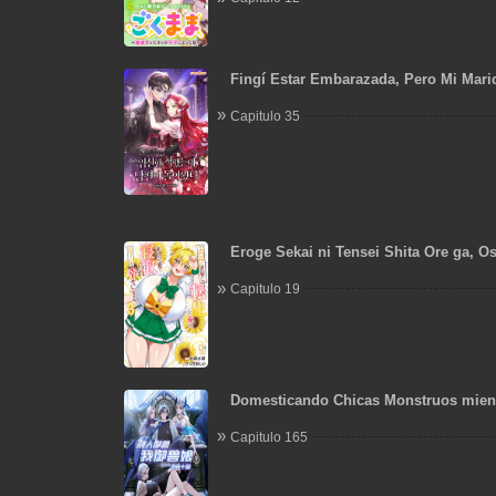
Fingí Estar Embarazada, Pero Mi Mar
Capitulo 35
Eroge Sekai ni Tensei Shita Ore ga, Os
de Netorare Heroine wo Shiawase ni S
Capitulo 19
Domesticando Chicas Monstruos mien
Domestican Meros Monstruos
Capitulo 165