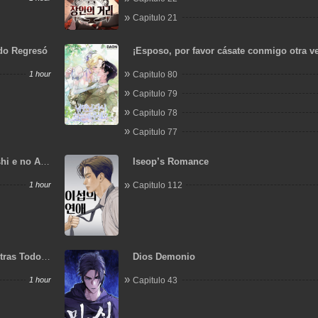
Capitulo 21
ido Regresó
¡Esposo, por favor cásate conmigo otra v
1 hour
Capitulo 80
Capitulo 79
Capitulo 78
Capitulo 77
hi e no Ai
Iseop’s Romance
uru.
1 hour
Capitulo 112
tras Todos
Dios Demonio
1 hour
Capitulo 43