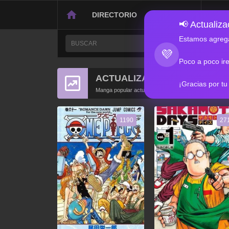
DIRECTORIO
CONTACTO
📢 Actualizac
Estamos agrega
💜
Poco a poco ir
ACTUALIZACIONES POPULA
¡Gracias por tu
Manga popular actualizado recientemente
1190
27