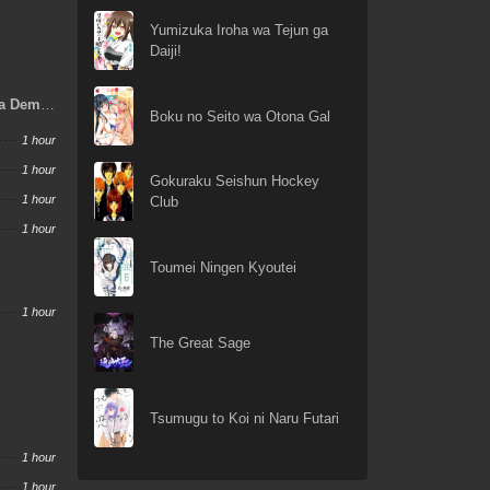
Yumizuka Iroha wa Tejun ga
Daiji!
ka Demo
Boku no Seito wa Otona Gal
sha To
1 hour
1 hour
Gokuraku Seishun Hockey
1 hour
Club
1 hour
Toumei Ningen Kyoutei
1 hour
The Great Sage
Tsumugu to Koi ni Naru Futari
1 hour
1 hour