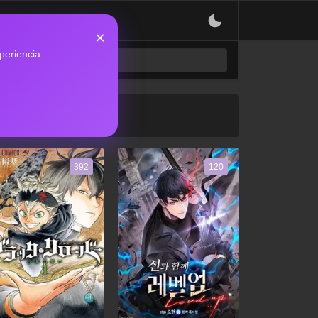
×
periencia.
392
120