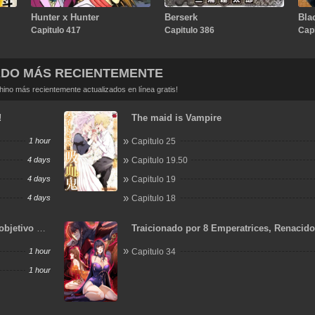
Hunter x Hunter
Berserk
Bla
Capitulo 417
Capitulo 386
Capi
ADO MÁS RECIENTEMENTE
no más recientemente actualizados en línea gratis!
!
The maid is Vampire
1 hour
Capitulo 25
4 days
Capitulo 19.50
4 days
Capitulo 19
4 days
Capitulo 18
objetivo de
Traicionado por 8 Emperatrices, Renacid
Arrepentimiento que Desgarra las Entraña
1 hour
Capitulo 34
1 hour