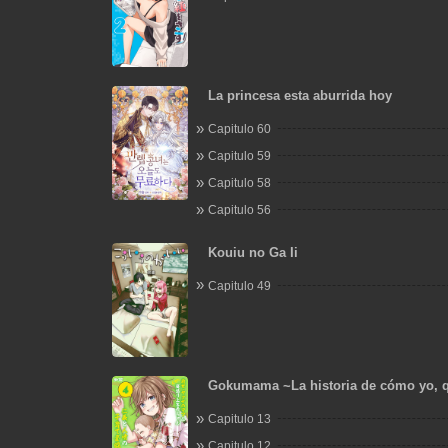
La princesa esta aburrida hoy
Capitulo 60
Capitulo 59
Capitulo 58
Capitulo 56
Kouiu no Ga Ii
Capitulo 49
Gokumama ~La historia de cómo yo, q
yakuza, me convertí en mamá~
Capitulo 13
Capitulo 12