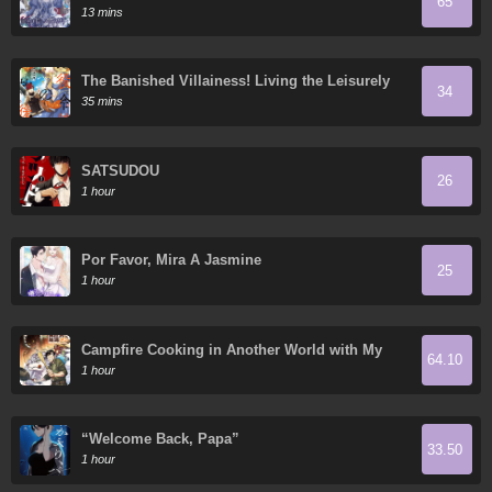
65
13 mins
The Banished Villainess! Living the Leisurely
34
Life of a Nun Making Revolutionary Church
35 mins
Food
SATSUDOU
26
1 hour
Por Favor, Mira A Jasmine
25
1 hour
Campfire Cooking in Another World with My
64.10
Absurd Skill
1 hour
“Welcome Back, Papa”
33.50
1 hour