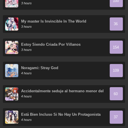
100
3 hours
My master Is Invincible In The World
36
3 hours
Estoy Siendo Criada Por Villanos
154
3 hours
Noragami: Stray God
109
4 hours
Accidentalmente seduje al hermano menor del
60
protagonista masculino
4 hours
Está Bien Incluso Si No Hay Un Protagonista
37
Masculino
4 hours