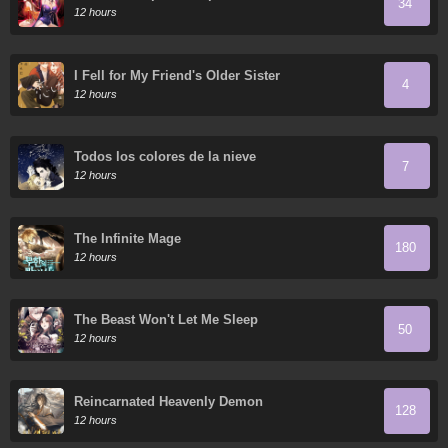
34
Arrepentimiento que Desgarra las Entrañas
12 hours
I Fell for My Friend's Older Sister
4
12 hours
Todos los colores de la nieve
7
12 hours
The Infinite Mage
180
12 hours
The Beast Won't Let Me Sleep
50
12 hours
Reincarnated Heavenly Demon
128
12 hours