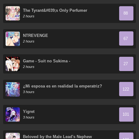
The Tyrant&#039;s Only Perfumer
88
2 hours
NTREVENGE
67
2 hours
Game - Suit no Sukima -
27
2 hours
¿Mi esposa es en realidad la emperatriz?
122
3 hours
Yigret
101
3 hours
Beloved by the Male Lead's Nephew