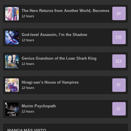
The Hero Returns from Another World, Becomes
20
an Influencer, and Earns Money in the Real
12 hours
World, Where Dungeons have Appeared!
God-level Assassin, I’m the Shadow
132
12 hours
Genius Grandson of the Loan Shark King
113
12 hours
Hiragi-san’s House of Vampires
37
12 hours
Murim Psychopath
37
12 hours
MANGA MÁS VISTO