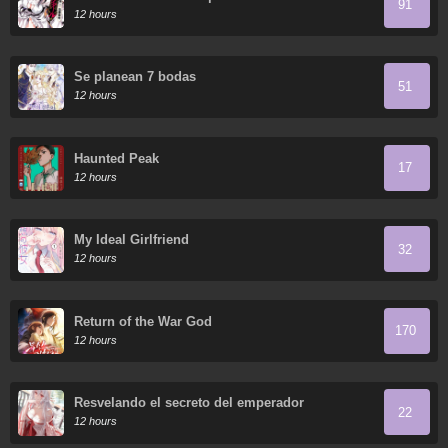
91
12 hours
Se planean 7 bodas
51
12 hours
Haunted Peak
17
12 hours
My Ideal Girlfriend
32
12 hours
Return of the War God
170
12 hours
Resvelando el secreto del emperador
22
12 hours