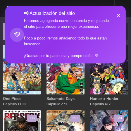
📢 Actualización del sitio
×
Estamos agregando nuevo contenido y mejorando
el sitio para ofrecerte una mejor experiencia.
ACTUALIZACIONES POPULARES
💜
Manga popular actualizado recientemente
Poco a poco iremos añadiendo todo lo que están
buscando.
1190
271
417
¡Gracias por tu paciencia y comprensión! 💜
One Piece
Sakamoto Days
Hunter x Hunter
Capitulo 1190
Capitulo 271
Capitulo 417
386
392
120