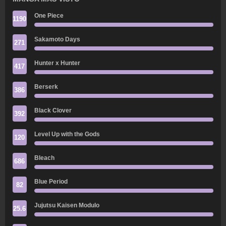
One Piece
1190
Sakamoto Days
271
Hunter x Hunter
417
Berserk
386
Black Clover
392
Level Up with the Gods
120
Bleach
686
Blue Period
82
Jujutsu Kaisen Modulo
25.6