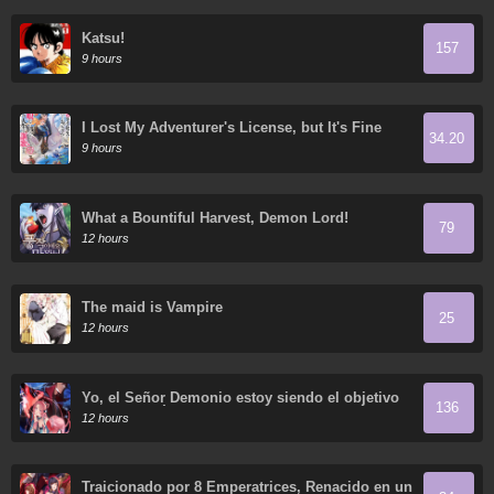
Katsu!
157
9 hours
I Lost My Adventurer's License, but It's Fine
34.20
Because I Have an Adorable Daughter Now
9 hours
What a Bountiful Harvest, Demon Lord!
79
12 hours
The maid is Vampire
25
12 hours
Yo, el Señor Demonio estoy siendo el objetivo
136
de mis discípulas
12 hours
Traicionado por 8 Emperatrices, Renacido en un