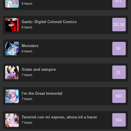
871
6 hours
Gantz: Digital Colored Comics
281.50
6 hours
Monsters
50
6 hours
Sister and vampire
21
7 hours
I'm the Great Immortal
500
7 hours
Terminé con mi esposo, ahora iré a hacer
104
dinero
7 hours