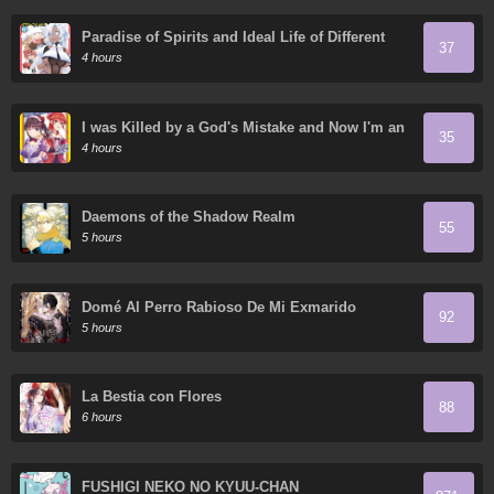
Paradise of Spirits and Ideal Life of Different
37
World
4 hours
I was Killed by a God's Mistake and Now I'm an
35
Extremely Overpowered Adventurer in Another
4 hours
World
Daemons of the Shadow Realm
55
5 hours
Domé Al Perro Rabioso De Mi Exmarido
92
5 hours
La Bestia con Flores
88
6 hours
FUSHIGI NEKO NO KYUU-CHAN