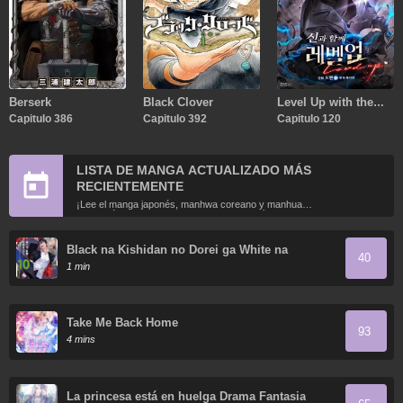
Berserk
Black Clover
Level Up with the
Capitulo 386
Capitulo 392
Gods
Capitulo 120
LISTA DE MANGA ACTUALIZADO MÁS
RECIENTEMENTE
¡Lee el manga japonés, manhwa coreano y manhua
chino más recientemente actualizados en línea gratis!
Black na Kishidan no Dorei ga White na
40
Boukensha Guild ni Hikinukarete S-Rank ni
1 min
Narimashita
Take Me Back Home
93
4 mins
La princesa está en huelga Drama Fantasia