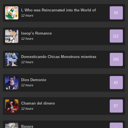
I, Who was Reincarnated into the World of
19
Eroge, Will Make the NTR Heroine Happy with
12 hours
My Love.
Iseop’s Romance
112
12 hours
Domesticando Chicas Monstruos mientras
165
Todos Domestican Meros Monstruos
12 hours
Dios Demonio
43
12 hours
Chaman del dinero
57
12 hours
Basara