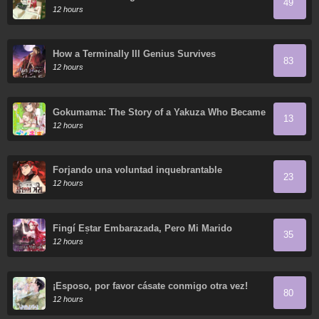
49
12 hours
How a Terminally Ill Genius Survives
83
12 hours
Gokumama: The Story of a Yakuza Who Became
13
a Mom
12 hours
Forjando una voluntad inquebrantable
23
12 hours
Fingí Estar Embarazada, Pero Mi Marido
35
Regresó
12 hours
¡Esposo, por favor cásate conmigo otra vez!
80
12 hours