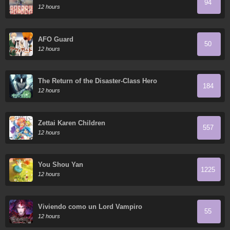
94
12 hours
AFO Guard
50
12 hours
The Return of the Disaster-Class Hero
184
12 hours
Zettai Karen Children
557
12 hours
You Shou Yan
1225
12 hours
Viviendo como un Lord Vampiro
55
12 hours