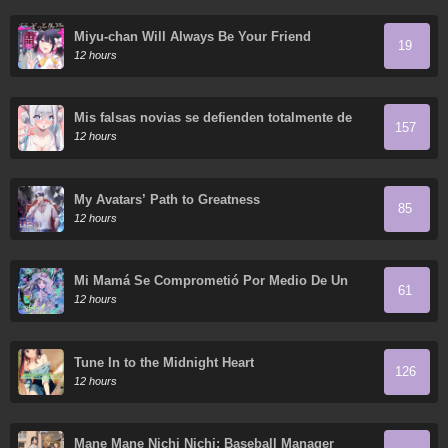
Miyu-chan Will Always Be Your Friend
19
12 hours
Mis falsas novias se defienden totalmente de
157
sus ataques.
12 hours
My Avatars’ Path to Greatness
85
12 hours
Mi Mamá Se Comprometió Por Medio De Un
61
Acuerdo
12 hours
Tune In to the Midnight Heart
126
12 hours
Mane Mane Nichi Nichi: Baseball Manager