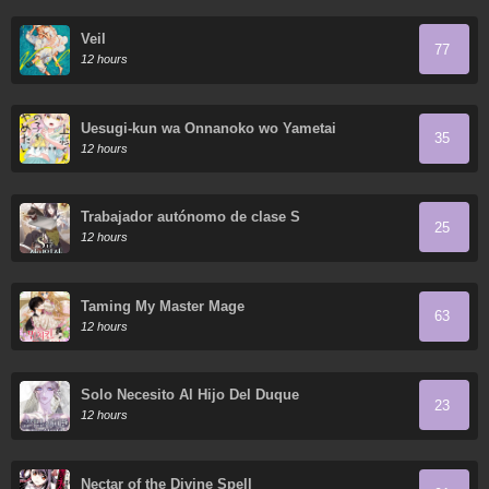
Veil
77
12 hours
Uesugi-kun wa Onnanoko wo Yametai
35
12 hours
Trabajador autónomo de clase S
25
12 hours
Taming My Master Mage
63
12 hours
Solo Necesito Al Hijo Del Duque
23
12 hours
Nectar of the Divine Spell