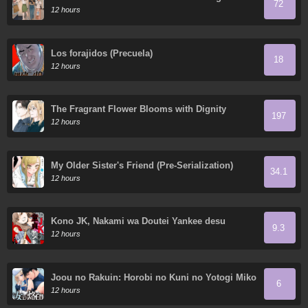
72
Everyday
12 hours
Los forajidos (Precuela)
18
12 hours
The Fragrant Flower Blooms with Dignity
197
12 hours
My Older Sister's Friend (Pre-Serialization)
34.1
12 hours
Kono JK, Nakami wa Doutei Yankee desu
9.3
12 hours
Joou no Rakuin: Horobi no Kuni no Yotogi Miko
6
12 hours