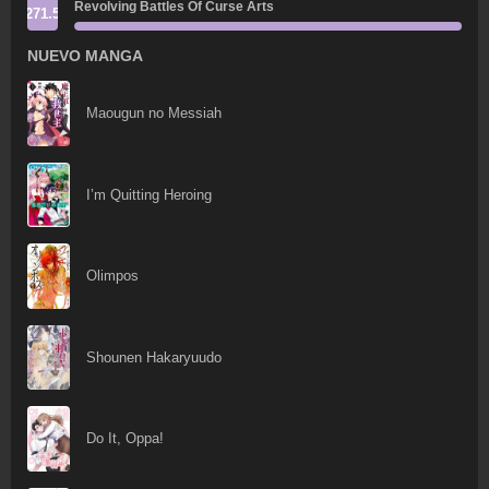
Revolving Battles Of Curse Arts
271.5
NUEVO MANGA
Maougun no Messiah
I’m Quitting Heroing
Olimpos
Shounen Hakaryuudo
Do It, Oppa!