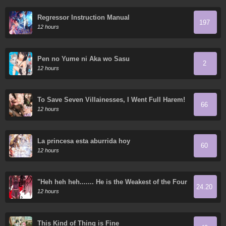
Regressor Instruction Manual
197
12 hours
Pen no Yume ni Aka wo Sasu
2
12 hours
To Save Seven Villainesses, I Went Full Harem!
66
12 hours
La princesa esta aburrida hoy
60
12 hours
"Heh heh heh....... He is the Weakest of the Four
24.20
Heavenly Kings." I was Dismissed from My Job,
12 hours
but Somehow I Became the Master of a Hero
and a Priestess
This Kind of Thing is Fine