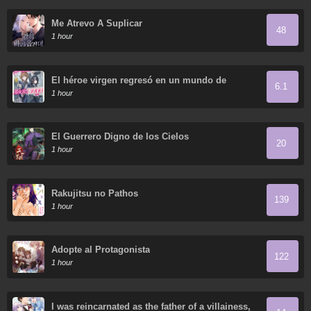
Me Atrevo A Suplicar
48
1 hour
El héroe virgen regresó en un mundo de
6.1
mujeres.
1 hour
El Guerrero Digno de los Cielos
20
1 hour
Rakujitsu no Pathos
139
1 hour
Adopte al Protagonista
122
1 hour
I was reincarnated as the father of a villainess,