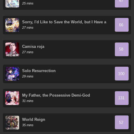
47
25 mins
Sorry, I'd Like to Save the World, but I Have a
66
Deadline to Meet
27 mins
Camisa roja
58
27 mins
Solo Resurrection
100
29 mins
My Father, the Possessive Demi-God
131
31 mins
World Reign
52
35 mins