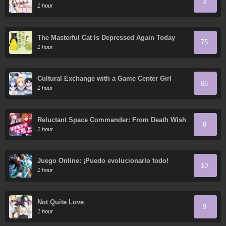
3
1 hour
The Masterful Cat Is Depressed Again Today
75
1 hour
Cultural Exchange with a Game Center Girl
66
1 hour
Reluctant Space Commander: From Death Wish
8
to Galactic Hero!
1 hour
Juego Online: ¡Puedo evolucionarlo todo!
10
1 hour
Not Quite Love
9
1 hour