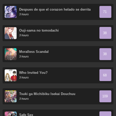
Despues de que el corazon helado se derrita
71
3 hours
Ouji-sama no tomodachi
38
3 hours
Moralless Scandal
38
3 hours
Who Invited You?
68
3 hours
Tsuki ga Michibiku Isekai Douchuu
109
3 hours
Safe Sex