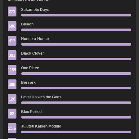
Sakamoto Days
271
Bleach
686
Hunter x Hunter
417
Black Clover
393
One Piece
1189
Berserk
386
Level Up with the Gods
120
Blue Period
82
Jujutsu Kaisen Modulo
25.6