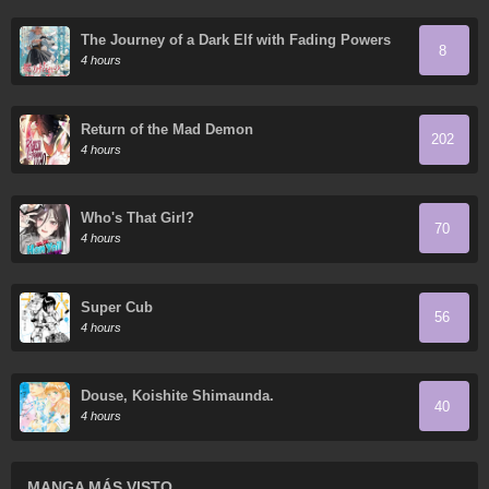
The Journey of a Dark Elf with Fading Powers
8
4 hours
Return of the Mad Demon
202
4 hours
Who's That Girl?
70
4 hours
Super Cub
56
4 hours
Douse, Koishite Shimaunda.
40
4 hours
MANGA MÁS VISTO