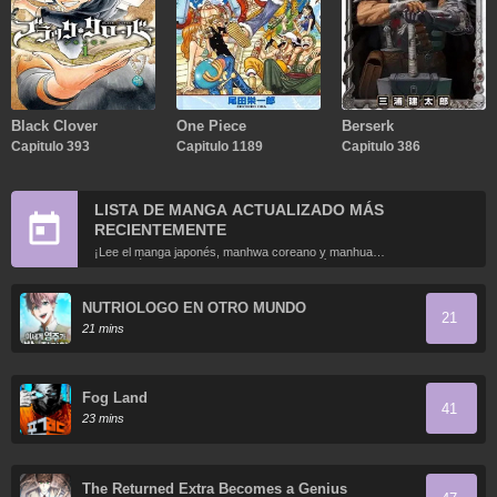
Black Clover
One Piece
Berserk
Capitulo 393
Capitulo 1189
Capitulo 386
LISTA DE MANGA ACTUALIZADO MÁS
RECIENTEMENTE
¡Lee el manga japonés, manhwa coreano y manhua
chino más recientemente actualizados en línea gratis!
NUTRIOLOGO EN OTRO MUNDO
21
21 mins
Fog Land
41
23 mins
The Returned Extra Becomes a Genius