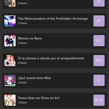
23
2 hours
The Reincarnation of the Forbidden Archmage
90
2 hours
Munou na Nana
121
2 hours
Si te atreves a añorar por el arrepentimiento
60.5
2 hours
¡Qué suerte tiene Mia!
9
3 hours
Tomo-chan wa Onna no ko!
95.50
3 hours