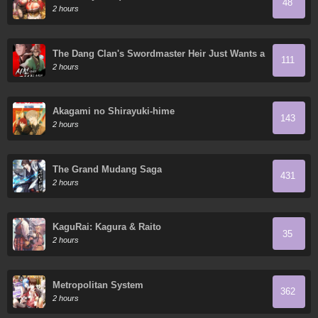
48
2 hours
The Dang Clan's Swordmaster Heir Just Wants a
111
Normal Life
2 hours
Akagami no Shirayuki-hime
143
2 hours
The Grand Mudang Saga
431
2 hours
KaguRai: Kagura & Raito
35
2 hours
Metropolitan System
362
2 hours