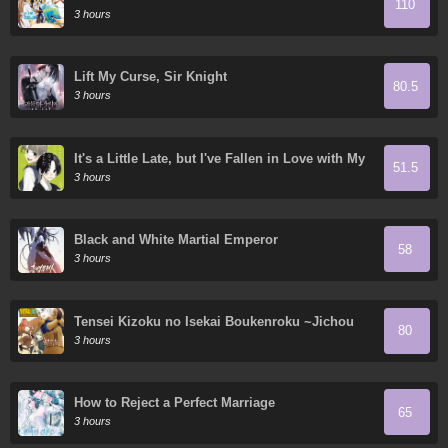
110
3 hours
Lift My Curse, Sir Knight
80.5
3 hours
It's a Little Late, but I've Fallen in Love with My
51.5
Childhood Friend.
3 hours
Black and White Martial Emperor
58
3 hours
Tensei Kizoku no Isekai Boukenroku ~Jichou
80
wo Shiranai Kamigami no Shito~
3 hours
How to Reject a Perfect Marriage
65
3 hours