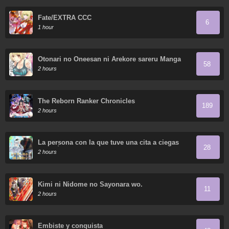
Fate/EXTRA CCC
6
1 hour
Otonari no Oneesan ni Arekore sareru Manga
58
2 hours
The Reborn Ranker Chronicles
189
2 hours
La persona con la que tuve una cita a ciegas
28
resultó ser un secuestrador
2 hours
Kimi ni Nidome no Sayonara wo.
11
2 hours
Embiste y conquista