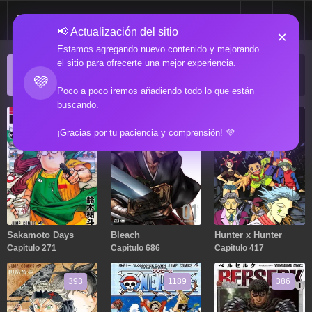
📢 Actualización del sitio
×
Estamos agregando nuevo contenido y mejorando
el sitio para ofrecerte una mejor experiencia.
ACTUALIZACIONES POPULARES
💜
Manga popular actualizado recientemente
Poco a poco iremos añadiendo todo lo que están
buscando.
271
686
417
¡Gracias por tu paciencia y comprensión! 💜
Sakamoto Days
Bleach
Hunter x Hunter
Capitulo 271
Capitulo 686
Capitulo 417
393
1189
386