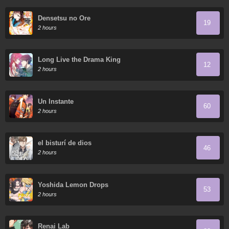
Densetsu no Ore
19
2 hours
Long Live the Drama King
12
2 hours
Un Instante
60
2 hours
el bisturí de dios
46
2 hours
Yoshida Lemon Drops
53
2 hours
Renai Lab