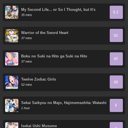
My Second Life... or So I Thought, but It's
9.2
Actually My Third Life
35 mins
Warrior of the Sword Heart
50
37 mins
Boku no Suki na Hito ga Suki na Hito
40
37 mins
Twelve Zodiac Girls
49
52 mins
Sekai Saikyou no Majo, Hajimemashita: Watashi
8
Dake "Kouryaku Site" o Miseru Sekai de Jiyuu
1 hour
ni Ikimasu
Isekai Ushi Musume