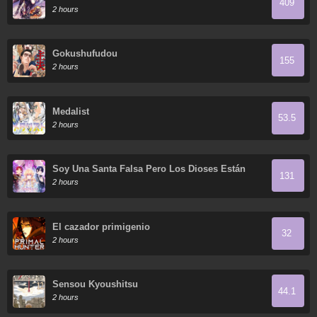
409
2 hours
Gokushufudou
155
2 hours
Medalist
53.5
2 hours
Soy Una Santa Falsa Pero Los Dioses Están
131
Obsesionados Conmigo
2 hours
El cazador primigenio
32
2 hours
Sensou Kyoushitsu
44.1
2 hours