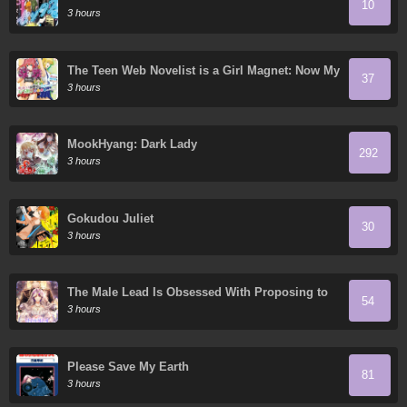
10
3 hours
The Teen Web Novelist is a Girl Magnet: Now My
37
Crush Feels Bad for Rejecting Me!
3 hours
MookHyang: Dark Lady
292
3 hours
Gokudou Juliet
30
3 hours
The Male Lead Is Obsessed With Proposing to
54
Me
3 hours
Please Save My Earth
81
3 hours