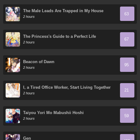
The Male Leads Are Trapped in My House
63
2 hours
The Princess's Guide to a Perfect Life
67
2 hours
Beacon of Dawn
95
2 hours
I, a Tired Office Worker, Start Living Together
21
with a Beautiful Highschool Girl whom I Met
2 hours
Again After 7 Years
Taiyou Yori Mo Mabushii Hoshi
59
2 hours
Gen