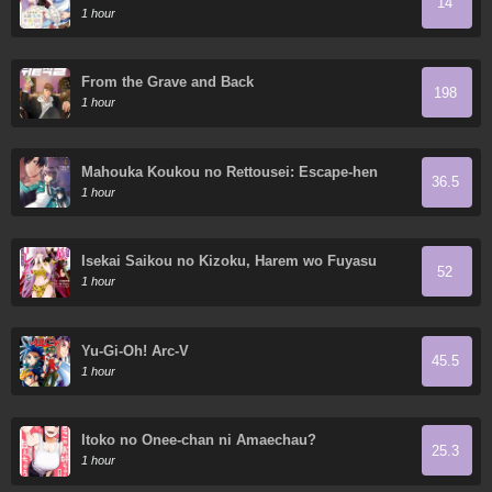
14
so I dote on my wife and daughter.
1 hour
From the Grave and Back
198
1 hour
Mahouka Koukou no Rettousei: Escape-hen
36.5
1 hour
Isekai Saikou no Kizoku, Harem wo Fuyasu
52
Hodo Tsuyoku Naru
1 hour
Yu-Gi-Oh! Arc-V
45.5
1 hour
Itoko no Onee-chan ni Amaechau?
25.3
1 hour