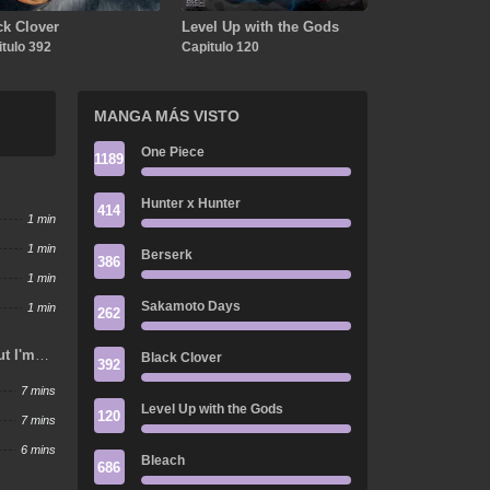
ck Clover
Level Up with the Gods
tulo 392
Capitulo 120
MANGA MÁS VISTO
One Piece
1189
Hunter x Hunter
414
1 min
1 min
Berserk
386
1 min
Sakamoto Days
1 min
262
ut I'm
Black Clover
392
7 mins
Level Up with the Gods
120
7 mins
6 mins
Bleach
686