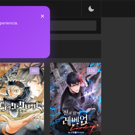
×
periencia.
392
120