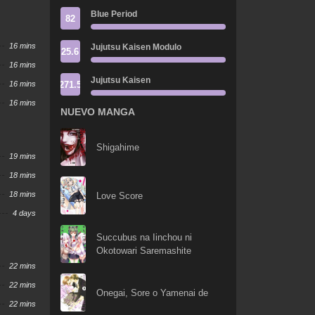
Blue Period
82
16 mins
Jujutsu Kaisen Modulo
25.6
16 mins
Jujutsu Kaisen
271.5
16 mins
16 mins
NUEVO MANGA
Shigahime
19 mins
18 mins
18 mins
Love Score
4 days
Succubus na Iinchou ni
Okotowari Saremashite
22 mins
22 mins
Onegai, Sore o Yamenai de
22 mins