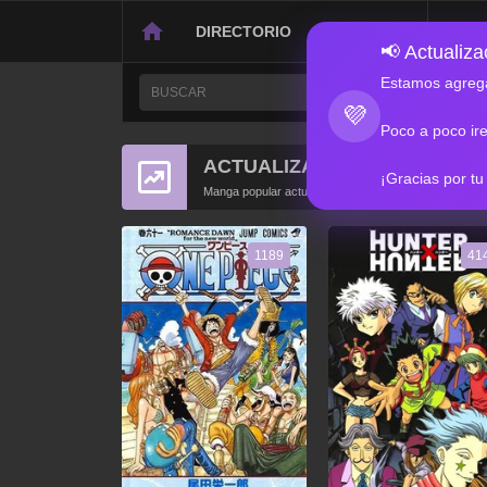
DIRECTORIO
CONTACTO
📢 Actualizac
Estamos agrega
💜
Poco a poco ir
ACTUALIZACIONES POPULA
¡Gracias por tu
Manga popular actualizado recientemente
1189
41