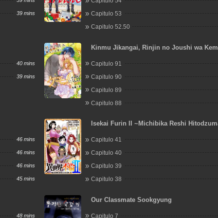
39 mins
Capitulo 54
39 mins
Capitulo 53
Capitulo 52.50
Kinmu Jikangai, Rinjin no Joushi wa Ke
Naru.
40 mins
Capitulo 91
39 mins
Capitulo 90
Capitulo 89
Capitulo 88
Isekai Furin II ~Michibika Reshi Hitodzum
to Bukiyo Tensei Yuusha~
46 mins
Capitulo 41
46 mins
Capitulo 40
46 mins
Capitulo 39
45 mins
Capitulo 38
Our Classmate Sookgyung
48 mins
Capitulo 7