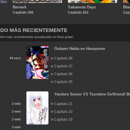
Berserk
Sakamoto Days
Bla
Capitulo 386
Capitulo 262
Capi
ADO MÁS RECIENTEMENTE
no más recientemente actualizados en línea gratis!
Ookami Heika no Hanayome
44 secs
Capitulo 38
Capitulo 37
Capitulo 36
Capitulo 35
Yandere Senior VS Tsundere Girlfriend! B
Just Here to Game!
3 mins
Capitulo 21
3 mins
Capitulo 20
3 mins
Capitulo 19
3 mins