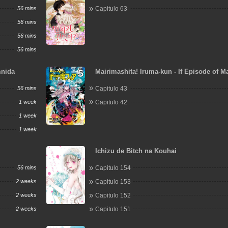
56 mins
Capitulo 63
56 mins
56 mins
56 mins
nida
Mairimashita! Iruma-kun - If Episode of Ma
56 mins
Capitulo 43
1 week
Capitulo 42
1 week
1 week
Ichizu de Bitch na Kouhai
56 mins
Capitulo 154
2 weeks
Capitulo 153
2 weeks
Capitulo 152
2 weeks
Capitulo 151