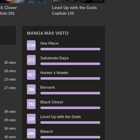
ck Clover
Level Up with the Gods
tulo 392
Capitulo 120
MANGA MÁS VISTO
One Piece
1190
Sakamoto Days
271
30 mins
26 mins
Hunter x Hunter
417
23 mins
Berserk
17 mins
386
Black Clover
392
39 mins
Level Up with the Gods
120
39 mins
36 mins
Bleach
686
36 mins