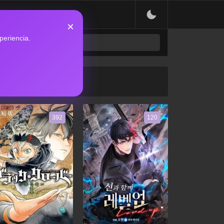
×
periencia.
392
120