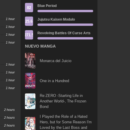
Blue Period
82
1 hour
Jujutsu Kaisen Modulo
25.6
1 hour
Revolving Battles Of Curse Arts
271.5
1 hour
1 hour
NUEVO MANGA
Monarca del Juicio
1 hour
1 hour
1 hour
One in a Hundred
1 hour
Re:ZERO -Starting Life in
Another World-, The Frozen
Bond
2 hours
I Played the Role of a Hated
2 hours
Hero, but for Some Reason I'm
2 hours
Loved by the Last Boss and