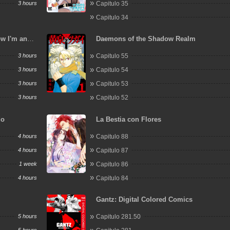
3 hours
Capitulo 35
Capitulo 34
ow I'm an
Daemons of the Shadow Realm
 Another
3 hours
Capitulo 55
3 hours
Capitulo 54
3 hours
Capitulo 53
3 hours
Capitulo 52
do
La Bestia con Flores
4 hours
Capitulo 88
4 hours
Capitulo 87
1 week
Capitulo 86
4 hours
Capitulo 84
Gantz: Digital Colored Comics
5 hours
Capitulo 281.50