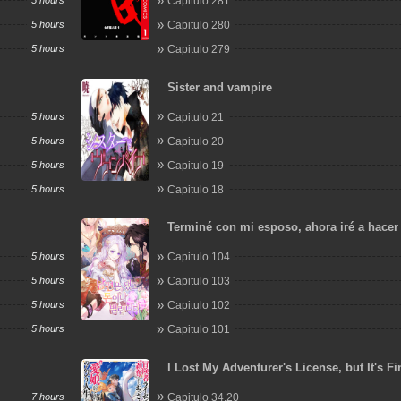
5 hours
Capitulo 281
5 hours
Capitulo 280
5 hours
Capitulo 279
Sister and vampire
5 hours
Capitulo 21
5 hours
Capitulo 20
5 hours
Capitulo 19
5 hours
Capitulo 18
Terminé con mi esposo, ahora iré a hacer
5 hours
Capitulo 104
5 hours
Capitulo 103
5 hours
Capitulo 102
5 hours
Capitulo 101
I Lost My Adventurer's License, but It's Fi
Because I Have an Adorable Daughter No
7 hours
Capitulo 34.20