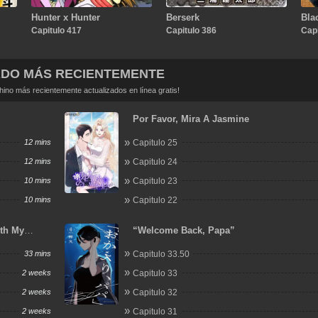
Hunter x Hunter
Berserk
Bla
Capitulo 417
Capitulo 386
Capi
ADO MÁS RECIENTEMENTE
no más recientemente actualizados en línea gratis!
Por Favor, Mira A Jasmine
12 mins
Capitulo 25
12 mins
Capitulo 24
10 mins
Capitulo 23
10 mins
Capitulo 22
ith My
“Welcome Back, Papa”
33 mins
Capitulo 33.50
2 weeks
Capitulo 33
2 weeks
Capitulo 32
2 weeks
Capitulo 31