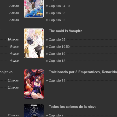
7 hours
Capitulo 34.10
7 hours
Capitulo 33
7 hours
Capitulo 32
!
The maid is Vampire
10 hours
Capitulo 25
5 days
Capitulo 19.50
4 days
Capitulo 19
4 days
Capitulo 18
objetivo de
Traicionado por 8 Emperatrices, Renacid
Arrepentimiento que Desgarra las Entraña
11 hours
Capitulo 34
11 hours
Todos los colores de la nieve
11 hours
Capitulo 7