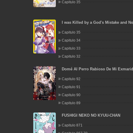
Capitulo 35
I was Killed by a God's Mistake and N
Extremely Overpowered Adventurer in
Capitulo 35
World
Capitulo 34
Capitulo 33
Capitulo 32
Domé Al Perro Rabioso De Mi Exmari
Capitulo 92
Capitulo 91
Capitulo 90
Capitulo 89
FUSHIGI NEKO NO KYUU-CHAN
Capitulo 871