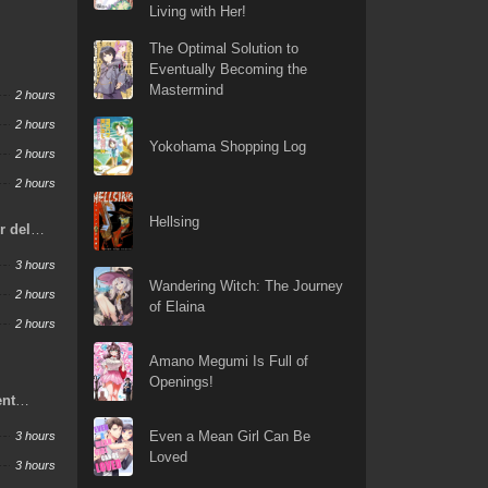
Living with Her!
The Optimal Solution to
Eventually Becoming the
Mastermind
2 hours
2 hours
Yokohama Shopping Log
2 hours
2 hours
Hellsing
r del
3 hours
Wandering Witch: The Journey
2 hours
of Elaina
2 hours
Amano Megumi Is Full of
Openings!
ent
Even a Mean Girl Can Be
3 hours
Loved
3 hours