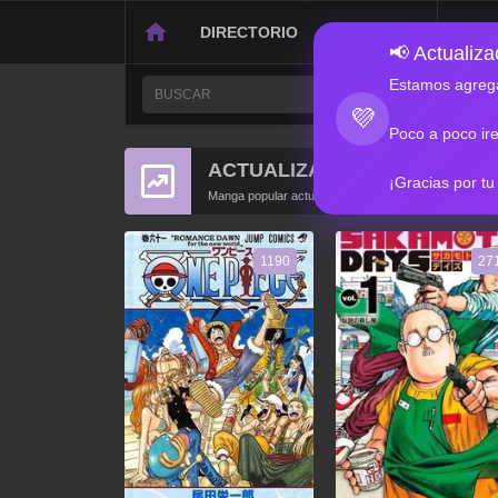
DIRECTORIO
CONTACTO
📢 Actualizac
Estamos agrega
💜
Poco a poco ir
ACTUALIZACIONES POPULA
¡Gracias por tu
Manga popular actualizado recientemente
1190
27