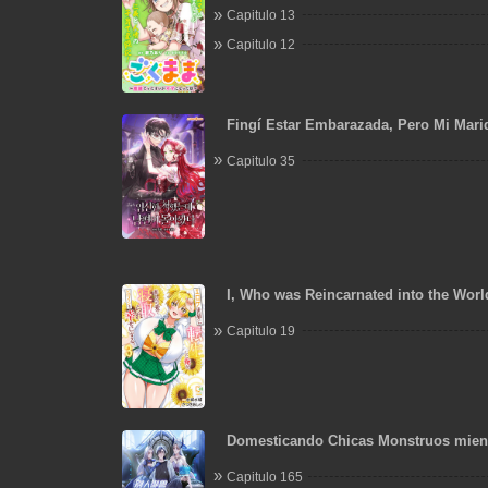
Capitulo 13
Capitulo 12
Fingí Estar Embarazada, Pero Mi Mar
Capitulo 35
I, Who was Reincarnated into the Worl
Will Make the NTR Heroine Happy with
Capitulo 19
Domesticando Chicas Monstruos mien
Domestican Meros Monstruos
Capitulo 165