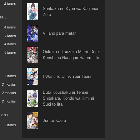
2 hours
Sankaku no Kyori wa Kagirinai
Zero
ne
w
4 hours
Villano para matar
4 hours
4 hours
Oukoku e Tsuzuku Michi: Dorei
4 hours
Kenshi no Nariagari Harem Life
I Want To Drink Your Tears
7 hours
2 months
Buta Koushaku ni Tensei
2 months
Shitakara, Kondo wa Kimi ni
2 months
Suki to Iitai
o en un
Jun to Kaoru
s
7 hours