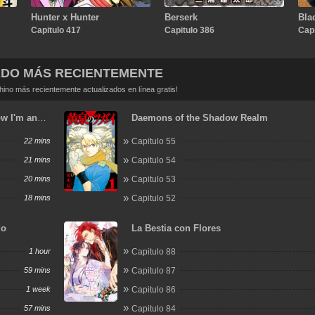
Hunter x Hunter
Berserk
Bla
Capitulo 417
Capitulo 386
Capi
ADO MÁS RECIENTEMENTE
no más recientemente actualizados en línea gratis!
ow I'm an
Daemons of the Shadow Realm
 Another
22 mins
Capitulo 55
21 mins
Capitulo 54
20 mins
Capitulo 53
18 mins
Capitulo 52
do
La Bestia con Flores
1 hour
Capitulo 88
59 mins
Capitulo 87
1 week
Capitulo 86
57 mins
Capitulo 84