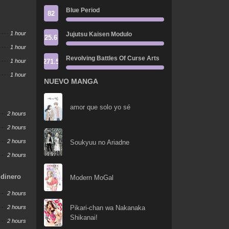
Blue Period
82
1 hour
Jujutsu Kaisen Modulo
25.6
1 hour
Revolving Battles Of Curse Arts
271.5
1 hour
1 hour
NUEVO MANGA
amor que solo yo sé
2 hours
2 hours
2 hours
Soukyuu no Ariadne
2 hours
 dinero
Modern MoGal
2 hours
2 hours
Pikari-chan wa Nakanaka
Shikanai!
2 hours