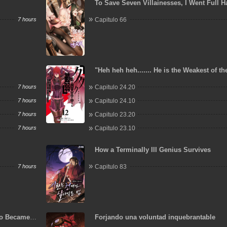
To Save Seven Villainesses, I Went Full 
7 hours
Capitulo 66
"Heh heh heh....... He is the Weakest of th
Heavenly Kings." I was Dismissed from M
7 hours
Capitulo 24.20
but Somehow I Became the Master of a H
a Priestess
7 hours
Capitulo 24.10
7 hours
Capitulo 23.20
7 hours
Capitulo 23.10
How a Terminally Ill Genius Survives
7 hours
Capitulo 83
o Became a
Forjando una voluntad inquebrantable