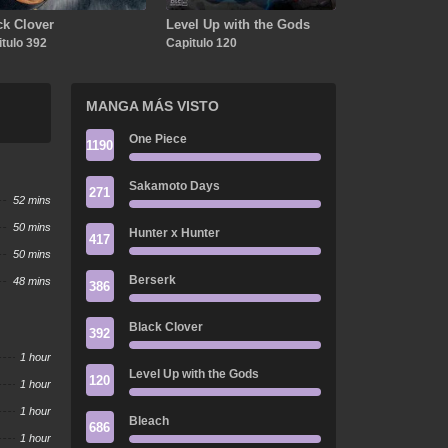
ck Clover
Level Up with the Gods
tulo 392
Capitulo 120
MANGA MÁS VISTO
One Piece
1190
Sakamoto Days
271
52 mins
50 mins
Hunter x Hunter
417
50 mins
Berserk
48 mins
386
Black Clover
392
1 hour
Level Up with the Gods
120
1 hour
1 hour
Bleach
686
1 hour