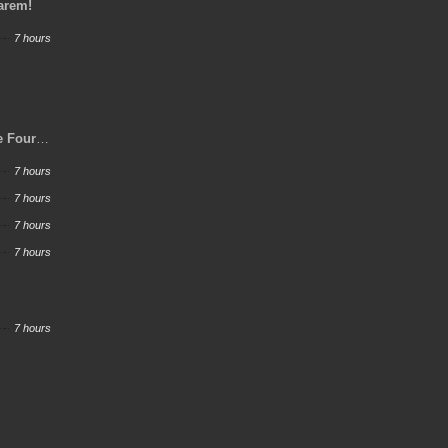
Harem!
7 hours
e Four
y Job,
7 hours
ero and
7 hours
7 hours
7 hours
7 hours