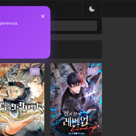
×
periencia.
392
120