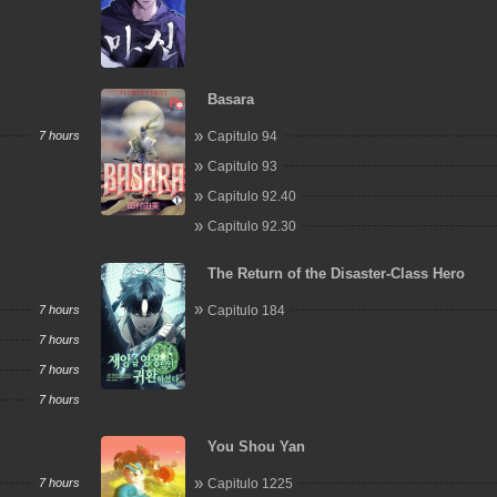
Basara
7 hours
Capitulo 94
Capitulo 93
Capitulo 92.40
Capitulo 92.30
The Return of the Disaster-Class Hero
7 hours
Capitulo 184
7 hours
7 hours
7 hours
You Shou Yan
7 hours
Capitulo 1225