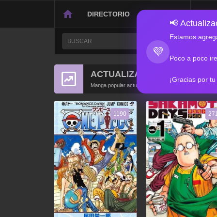
DIRECTORIO
CONTACTO
📢 Actualizac
Estamos agrega
💜
Poco a poco ir
ACTUALIZACIONES POPULA
¡Gracias por tu
Manga popular actualizado recientemente
1190
27