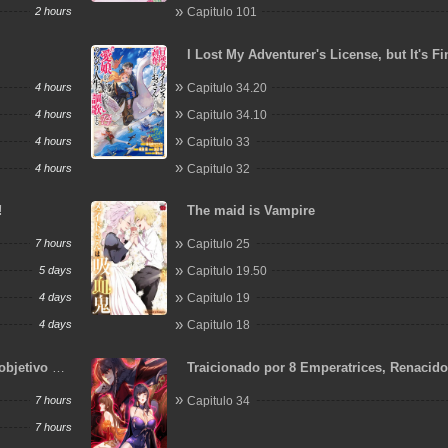
2 hours
Capitulo 101
I Lost My Adventurer's License, but It's Fi
Because I Have an Adorable Daughter No
4 hours
Capitulo 34.20
4 hours
Capitulo 34.10
4 hours
Capitulo 33
4 hours
Capitulo 32
!
The maid is Vampire
7 hours
Capitulo 25
5 days
Capitulo 19.50
4 days
Capitulo 19
4 days
Capitulo 18
objetivo de
Traicionado por 8 Emperatrices, Renacid
Arrepentimiento que Desgarra las Entraña
7 hours
Capitulo 34
7 hours