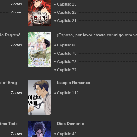
7 hours
Capitulo 23
7 hours
Capitulo 22
Capitulo 21
ido Regresó
¡Esposo, por favor cásate conmigo otra v
7 hours
Capitulo 80
Capitulo 79
Capitulo 78
Capitulo 77
d of Eroge,
Iseop’s Romance
 My Love.
7 hours
Capitulo 112
tras Todos
Dios Demonio
7 hours
Capitulo 43