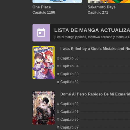
One Piece
Sakamoto Days
Capitulo 1190
Capitulo 271
LISTA DE MANGA ACTUALIZ
¡Lee el manga japonés, manhwa coreano y manhua chi
I was Killed by a God's Mistake and N
Extremely Overpowered Adventurer in
Capitulo 35
World
Capitulo 34
Capitulo 33
Capitulo 32
Domé Al Perro Rabioso De Mi Exmari
Capitulo 92
Capitulo 91
Capitulo 90
Capitulo 89