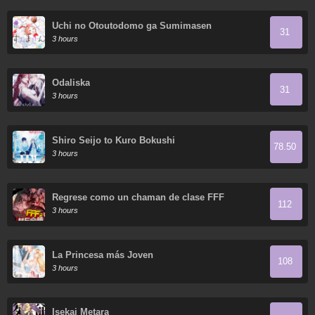
Uchi no Otoutodomo ga Sumimasen
31
3 hours
Odaliska
31
3 hours
Shiro Seijo to Kuro Bokushi
78.50
3 hours
Regrese como un chaman de clase FFF
112
3 hours
La Princesa más Joven
108
3 hours
Isekai Metara