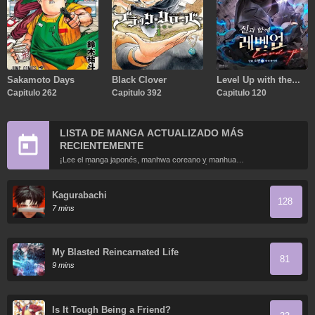
Sakamoto Days
Black Clover
Level Up with the
Capitulo 262
Capitulo 392
Gods
Capitulo 120
LISTA DE MANGA ACTUALIZADO MÁS
RECIENTEMENTE
¡Lee el manga japonés, manhwa coreano y manhua
chino más recientemente actualizados en línea gratis!
Kagurabachi
128
7 mins
My Blasted Reincarnated Life
81
9 mins
Is It Tough Being a Friend?