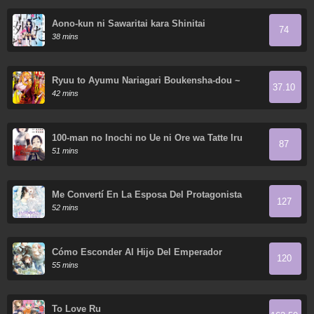
Aono-kun ni Sawaritai kara Shinitai
74
38 mins
Ryuu to Ayumu Nariagari Boukensha-dou ~
37.10
Youzumi toshite S-Rank Party kara Tsuihou
42 mins
Sareta Kaifuku Majutsushi, Suterareta Saki de
Saikyou no Shinryuu wo Fukkatsu Sasete
Shimau ~
100-man no Inochi no Ue ni Ore wa Tatte Iru
87
51 mins
Me Convertí En La Esposa Del Protagonista
127
Masculino
52 mins
Cómo Esconder Al Hijo Del Emperador
120
55 mins
To Love Ru