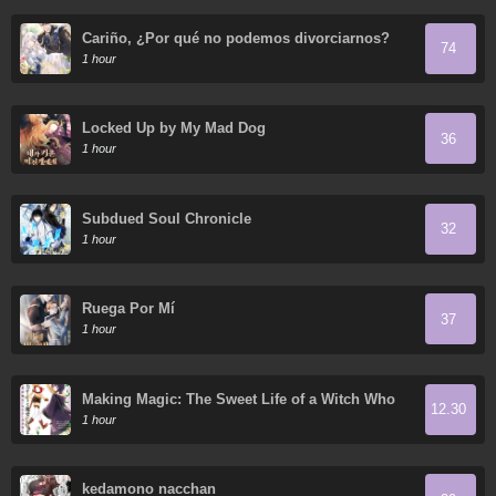
Cariño, ¿Por qué no podemos divorciarnos?
74
1 hour
Locked Up by My Mad Dog
36
1 hour
Subdued Soul Chronicle
32
1 hour
Ruega Por Mí
37
1 hour
Making Magic: The Sweet Life of a Witch Who
12.30
Knows an Infinite MP Loophole
1 hour
kedamono nacchan