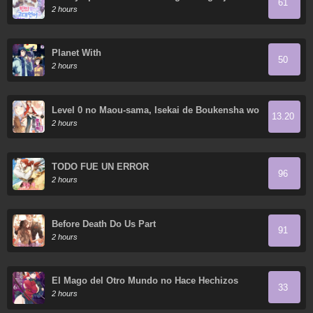
61
magia
2 hours
Planet With
50
2 hours
Level 0 no Maou-sama, Isekai de Boukensha wo
13.20
Hajimemasu
2 hours
TODO FUE UN ERROR
96
2 hours
Before Death Do Us Part
91
2 hours
El Mago del Otro Mundo no Hace Hechizos
33
2 hours