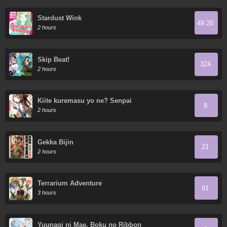
Stardust Wink
49.20
2 hours
Skip Beat!
324
2 hours
Kiite kuremasu yo ne? Senpai
8
2 hours
Gekka Bijin
21
2 hours
Terrarium Adventure
91
3 hours
Yuunagi ni Mae, Boku no Ribbon