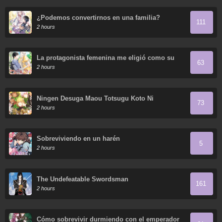
¿Podemos convertirnos en una familia?
111
2 hours
La protagonista femenina me eligió como su
63
nueva hermana
2 hours
Ningen Desuga Maou Totsugu Koto Ni
73
Narimashita
2 hours
Sobreviviendo en un harén
5
2 hours
The Undefeatable Swordsman
161
2 hours
Cómo sobrevivir durmiendo con el emperador