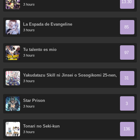
13.30
3 hours
La Espada de Evangeline
85
3 hours
Tu talento es mio
97
3 hours
Yakudatazu Skill ni Jinsei o Sosogikomi 25-nen,
31
Imasara Saikyou no Boukentan Midori Kashi no
3 hours
Akira
Star Prison
3
3 hours
Tonari no Seki-kun
136
3 hours