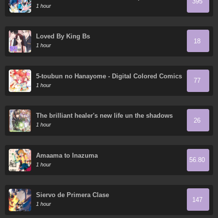
395
tang
1 hour
Loved By King Bs
18
1 hour
5-toubun no Hanayome - Digital Colored Comics
77
1 hour
The brilliant healer's new life un the shadows
26
1 hour
Amaama to Inazuma
56.80
1 hour
Siervo de Primera Clase
147
1 hour