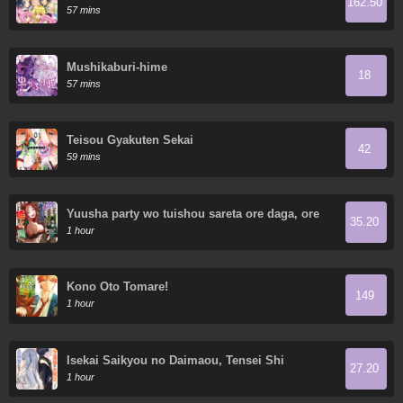
162.50
57 mins
Mushikaburi-hime
18
57 mins
Teisou Gyakuten Sekai
42
59 mins
Yuusha party wo tuishou sareta ore daga, ore
35.20
kara sudatte kuretayoude ureshii. Nanode
1 hour
daiseijo, omae ni otte korarete ha
komarunodaga?
Kono Oto Tomare!
149
1 hour
Isekai Saikyou no Daimaou, Tensei Shi
27.20
Boukensha ni Naru
1 hour