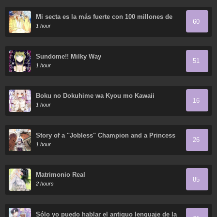
Mi secta es la más fuerte con 100 millones de
60
puntos
1 hour
Sundome!! Milky Way
51
1 hour
Boku no Dokuhime wa Kyou mo Kawaii
16
1 hour
Story of a "Jobless" Champion and a Princess
26
Who Together Find Their Happiness
1 hour
Matrimonio Real
85
2 hours
Sólo yo puedo hablar el antiguo lenguaje de la