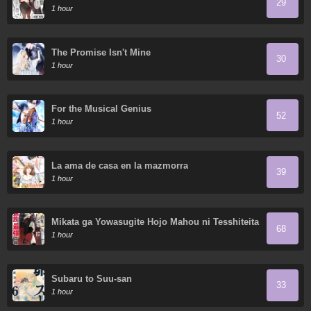
29
1 hour
The Promise Isn't Mine
30
1 hour
For the Musical Genius
52
1 hour
La ama de casa en la mazmorra
39
1 hour
Mikata ga Yowasugite Hojo Mahou ni Tesshiteita
68
Kyuutei Mahoushi, Tsuihou sarete Saikyou wo
1 hour
Mezasu
Subaru to Suu-san
33
1 hour