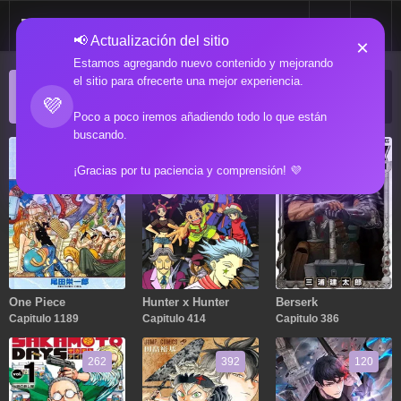
📢 Actualización del sitio
×
Estamos agregando nuevo contenido y mejorando
el sitio para ofrecerte una mejor experiencia.
ACTUALIZACIONES POPULARES
💜
Manga popular actualizado recientemente
Poco a poco iremos añadiendo todo lo que están
buscando.
1189
414
386
¡Gracias por tu paciencia y comprensión! 💜
One Piece
Hunter x Hunter
Berserk
Capitulo 1189
Capitulo 414
Capitulo 386
262
392
120