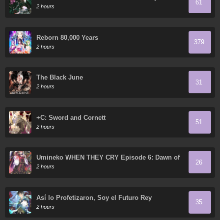
61
2 hours
Reborn 80,000 Years
379
2 hours
The Black June
31
2 hours
+C: Sword and Cornett
51
2 hours
Umineko WHEN THEY CRY Episode 6: Dawn of
26
the Golden Witch
2 hours
Así lo Profetizaron, Soy el Futuro Rey
35
2 hours