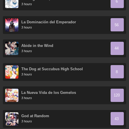
6
3 hours
La Dominación del Emperador
56
3 hours
Abide in the Wind
44
3 hours
The Dog at Succubus High School
8
3 hours
La Nueva Vida de los Gemelos
120
3 hours
God at Random
43
3 hours