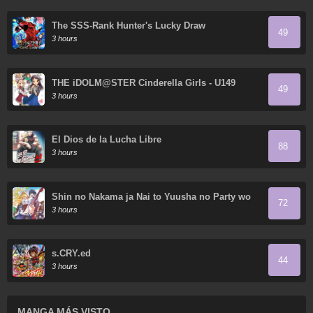
The SSS-Rank Hunter's Lucky Draw
49
3 hours
THE iDOLM@STER Cinderella Girls - U149
49
3 hours
El Dios de la Lucha Libre
88
3 hours
Shin no Nakama ja Nai to Yuusha no Party wo
72
Oidasareta node, Henkyou de Slow Life suru
3 hours
Koto ni Shimashita
s.CRY.ed
44
3 hours
MANGA MÁS VISTO