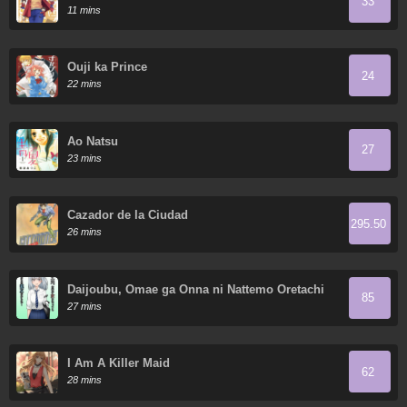
33
11 mins
Ouji ka Prince
24
22 mins
Ao Natsu
27
23 mins
Cazador de la Ciudad
295.50
26 mins
Daijoubu, Omae ga Onna ni Nattemo Oretachi
85
wa Shinyuu dakara na!
27 mins
I Am A Killer Maid
62
28 mins