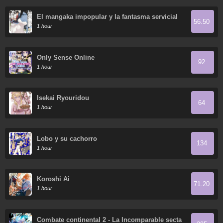
El mangaka impopular y la fantasma servicial
56.50
1 hour
Only Sense Online
92
1 hour
Isekai Ryouridou
64
1 hour
Lobo y su cachorro
134
1 hour
Koroshi Ai
71.20
1 hour
Combate continental 2 - La Incomparable secta