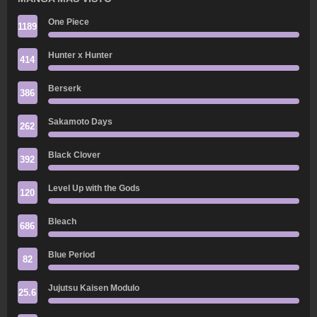
One Piece
1189
Hunter x Hunter
414
Berserk
386
Sakamoto Days
262
Black Clover
392
Level Up with the Gods
120
Bleach
686
Blue Period
82
Jujutsu Kaisen Modulo
25.6