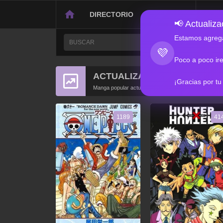
DIRECTORIO
CONTACTO
📢 Actualizac
Estamos agrega
💜
Poco a poco ir
ACTUALIZACIONES POPULA
¡Gracias por tu
Manga popular actualizado recientemente
1189
41