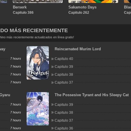
Berserk
Sakamoto Days
Bla
Capitulo 386
Capitulo 262
Capi
ADO MÁS RECIENTEMENTE
no más recientemente actualizados en línea gratis!
way
Reincarnated Murim Lord
7 hours
Capitulo 40
7 hours
Capitulo 39
7 hours
Capitulo 38
7 hours
Capitulo 37
 Gyaru
The Possesive Tyrant and His Sleepy Cat
7 hours
Capitulo 39
7 hours
Capitulo 38
7 hours
Capitulo 37
7 hours
Capitulo 36