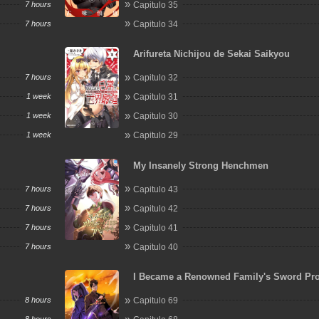
7 hours
Capitulo 35
7 hours
Capitulo 34
Arifureta Nichijou de Sekai Saikyou
7 hours
Capitulo 32
1 week
Capitulo 31
1 week
Capitulo 30
1 week
Capitulo 29
My Insanely Strong Henchmen
7 hours
Capitulo 43
7 hours
Capitulo 42
7 hours
Capitulo 41
7 hours
Capitulo 40
I Became a Renowned Family's Sword Pr
8 hours
Capitulo 69