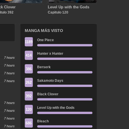
ck Clover
Level Up with the Gods
tulo 392
Capitulo 120
MANGA MÁS VISTO
One Piece
1189
Hunter x Hunter
414
7 hours
7 hours
Berserk
386
7 hours
Sakamoto Days
7 hours
262
Black Clover
392
7 hours
Level Up with the Gods
120
7 hours
7 hours
Bleach
686
7 hours