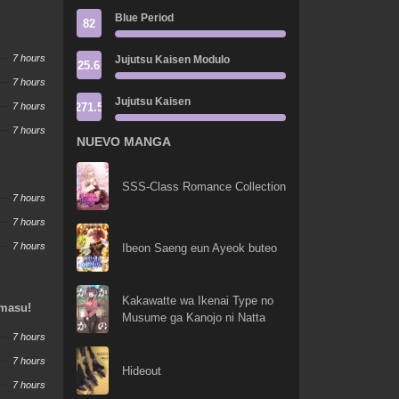
Blue Period
82
7 hours
Jujutsu Kaisen Modulo
25.6
7 hours
Jujutsu Kaisen
271.5
7 hours
7 hours
NUEVO MANGA
SSS-Class Romance Collection
7 hours
7 hours
7 hours
Ibeon Saeng eun Ayeok buteo
Kakawatte wa Ikenai Type no
imasu!
Musume ga Kanojo ni Natta
7 hours
7 hours
Hideout
7 hours