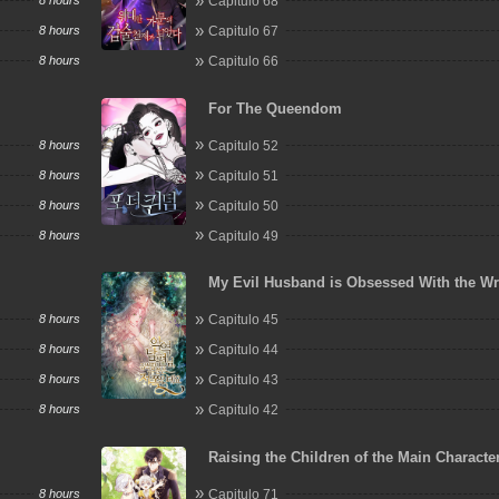
8 hours
Capitulo 68
8 hours
Capitulo 67
8 hours
Capitulo 66
For The Queendom
8 hours
Capitulo 52
8 hours
Capitulo 51
8 hours
Capitulo 50
8 hours
Capitulo 49
My Evil Husband is Obsessed With the W
Person
8 hours
Capitulo 45
8 hours
Capitulo 44
8 hours
Capitulo 43
8 hours
Capitulo 42
Raising the Children of the Main Characte
8 hours
Capitulo 71