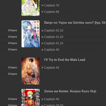
Capitulo 70
Capitulo 69
Danjo no Yujou wa Seiritsu suru? (Iya, Shi
8 hours
Capitulo 42.10
8 hours
Capitulo 41.20
8 hours
Capitulo 41.10
8 hours
Capitulo 40
I'll Try to End the Male Lead
8 hours
Capitulo 44
8 hours
Zense wa Kentei. Konjou Kuzu Ouji
8 hours
Capitulo 40
8 hours
Capitulo 39.20