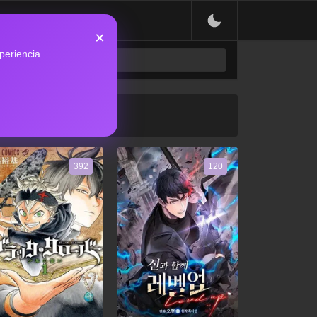
×
periencia.
392
120