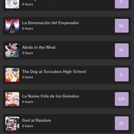
6
6 hours
La Dominación del Emperador
56
6 hours
Abide in the Wind
44
6 hours
The Dog at Succubus High School
8
6 hours
La Nueva Vida de los Gemelos
120
6 hours
God at Random
43
6 hours