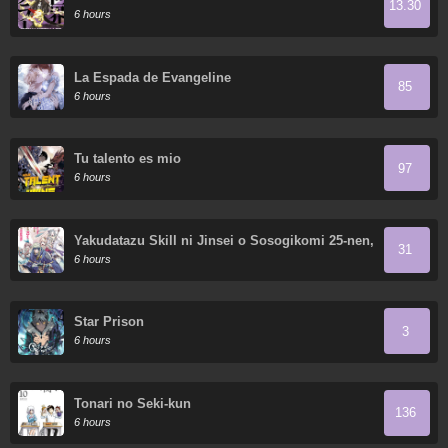
13.30
6 hours
La Espada de Evangeline
85
6 hours
Tu talento es mio
97
6 hours
Yakudatazu Skill ni Jinsei o Sosogikomi 25-nen,
31
Imasara Saikyou no Boukentan Midori Kashi no
6 hours
Akira
Star Prison
3
6 hours
Tonari no Seki-kun
136
6 hours