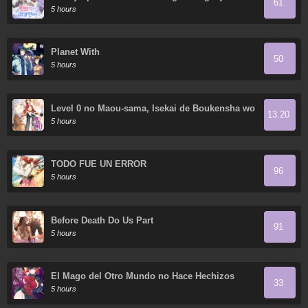
61
magia
5 hours
Planet With
50
5 hours
Level 0 no Maou-sama, Isekai de Boukensha wo
13.20
Hajimemasu
5 hours
TODO FUE UN ERROR
96
5 hours
Before Death Do Us Part
91
5 hours
El Mago del Otro Mundo no Hace Hechizos
33
5 hours