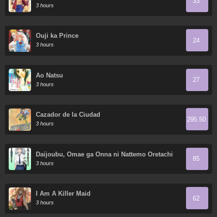
33
3 hours
Ouji ka Prince
24
3 hours
Ao Natsu
27
3 hours
Cazador de la Ciudad
295.50
3 hours
Daijoubu, Omae ga Onna ni Nattemo Oretachi
85
wa Shinyuu dakara na!
3 hours
I Am A Killer Maid
62
3 hours