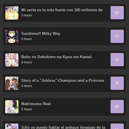
Mi secta es la más fuerte con 100 millones de
60
puntos
5 hours
Sundome!! Milky Way
51
5 hours
Boku no Dokuhime wa Kyou mo Kawaii
16
5 hours
Story of a "Jobless" Champion and a Princess
26
Who Together Find Their Happiness
5 hours
Matrimonio Real
85
5 hours
Sólo yo puedo hablar el antiguo lenguaje de la