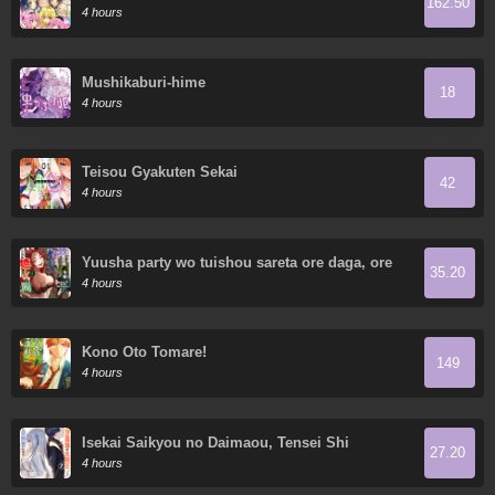
162.50
4 hours
Mushikaburi-hime
18
4 hours
Teisou Gyakuten Sekai
42
4 hours
Yuusha party wo tuishou sareta ore daga, ore
35.20
kara sudatte kuretayoude ureshii. Nanode
4 hours
daiseijo, omae ni otte korarete ha
komarunodaga?
Kono Oto Tomare!
149
4 hours
Isekai Saikyou no Daimaou, Tensei Shi
27.20
Boukensha ni Naru
4 hours