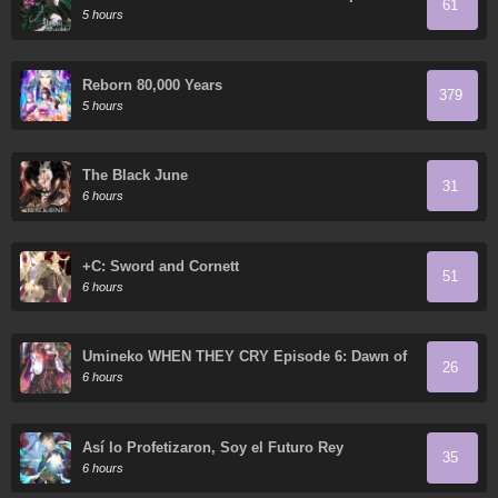
61
5 hours
Reborn 80,000 Years
379
5 hours
The Black June
31
6 hours
+C: Sword and Cornett
51
6 hours
Umineko WHEN THEY CRY Episode 6: Dawn of
26
the Golden Witch
6 hours
Así lo Profetizaron, Soy el Futuro Rey
35
6 hours