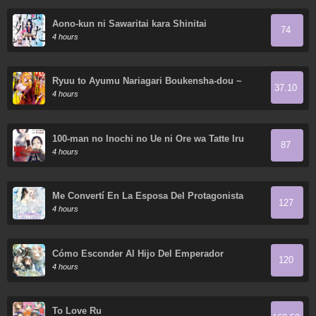
Aono-kun ni Sawaritai kara Shinitai
74
4 hours
Ryuu to Ayumu Nariagari Boukensha-dou ~
37.10
Youzumi toshite S-Rank Party kara Tsuihou
4 hours
Sareta Kaifuku Majutsushi, Suterareta Saki de
Saikyou no Shinryuu wo Fukkatsu Sasete
Shimau ~
100-man no Inochi no Ue ni Ore wa Tatte Iru
87
4 hours
Me Convertí En La Esposa Del Protagonista
127
Masculino
4 hours
Cómo Esconder Al Hijo Del Emperador
120
4 hours
To Love Ru