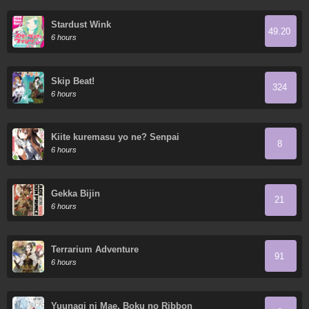
Stardust Wink
49.20
6 hours
Skip Beat!
324
6 hours
Kiite kuremasu yo ne? Senpai
8
6 hours
Gekka Bijin
21
6 hours
Terrarium Adventure
91
6 hours
Yuunagi ni Mae, Boku no Ribbon