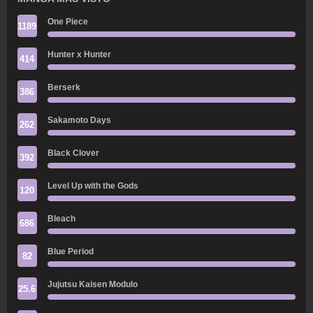
One Piece
1189
Hunter x Hunter
414
Berserk
386
Sakamoto Days
262
Black Clover
392
Level Up with the Gods
120
Bleach
686
Blue Period
82
Jujutsu Kaisen Modulo
25.6