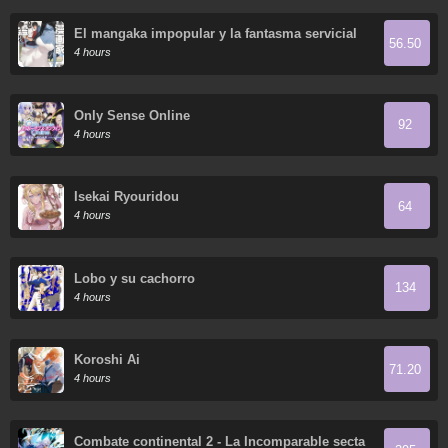
El mangaka impopular y la fantasma servicial
56.50
4 hours
Only Sense Online
92
4 hours
Isekai Ryouridou
64
4 hours
Lobo y su cachorro
134
4 hours
Koroshi Ai
71.20
4 hours
Combate continental 2 - La Incomparable secta