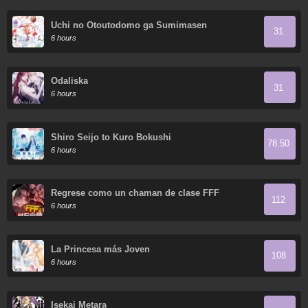
Uchi no Otoutodomo ga Sumimasen
31
6 hours
Odaliska
31
6 hours
Shiro Seijo to Kuro Bokushi
78.50
6 hours
Regrese como un chaman de clase FFF
112
6 hours
La Princesa más Joven
108
6 hours
Isekai Metara