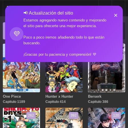
📢 Actualización del sitio
×
Estamos agregando nuevo contenido y mejorando
el sitio para ofrecerte una mejor experiencia.
ACTUALIZACIONES POPULARES
💜
Manga popular actualizado recientemente
Poco a poco iremos añadiendo todo lo que están
buscando.
1189
414
386
¡Gracias por tu paciencia y comprensión! 💜
One Piece
Hunter x Hunter
Berserk
Capitulo 1189
Capitulo 414
Capitulo 386
262
392
120