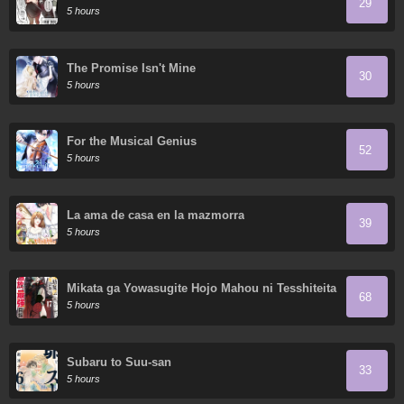
29
5 hours
The Promise Isn't Mine
30
5 hours
For the Musical Genius
52
5 hours
La ama de casa en la mazmorra
39
5 hours
Mikata ga Yowasugite Hojo Mahou ni Tesshiteita
68
Kyuutei Mahoushi, Tsuihou sarete Saikyou wo
5 hours
Mezasu
Subaru to Suu-san
33
5 hours