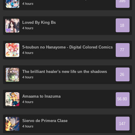
395
tang
4 hours
Loved By King Bs
18
4 hours
5-toubun no Hanayome - Digital Colored Comics
77
4 hours
The brilliant healer's new life un the shadows
26
4 hours
Amaama to Inazuma
56.80
4 hours
Siervo de Primera Clase
147
4 hours