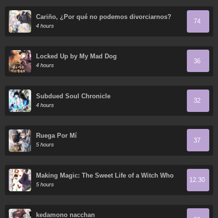
Cariño, ¿Por qué no podemos divorciarnos?
74
4 hours
Locked Up by My Mad Dog
36
4 hours
Subdued Soul Chronicle
32
4 hours
Ruega Por Mí
37
5 hours
Making Magic: The Sweet Life of a Witch Who
12.30
Knows an Infinite MP Loophole
5 hours
kedamono nacchan