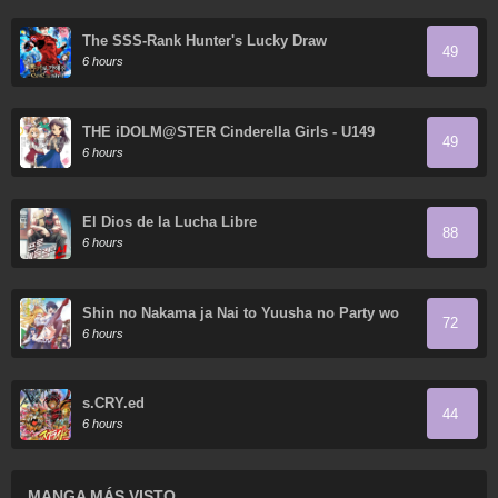
The SSS-Rank Hunter's Lucky Draw
49
6 hours
THE iDOLM@STER Cinderella Girls - U149
49
6 hours
El Dios de la Lucha Libre
88
6 hours
Shin no Nakama ja Nai to Yuusha no Party wo
72
Oidasareta node, Henkyou de Slow Life suru
6 hours
Koto ni Shimashita
s.CRY.ed
44
6 hours
MANGA MÁS VISTO