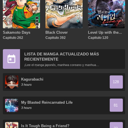
Sakamoto Days
Black Clover
Level Up with the
Capitulo 262
Capitulo 392
Gods
Capitulo 120
LISTA DE MANGA ACTUALIZADO MÁS
RECIENTEMENTE
¡Lee el manga japonés, manhwa coreano y manhua
chino más recientemente actualizados en línea gratis!
Kagurabachi
128
3 hours
My Blasted Reincarnated Life
81
3 hours
Is It Tough Being a Friend?