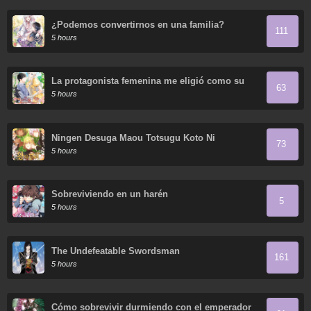
¿Podemos convertirnos en una familia?
111
5 hours
La protagonista femenina me eligió como su
63
nueva hermana
5 hours
Ningen Desuga Maou Totsugu Koto Ni
73
Narimashita
5 hours
Sobreviviendo en un harén
5
5 hours
The Undefeatable Swordsman
161
5 hours
Cómo sobrevivir durmiendo con el emperador