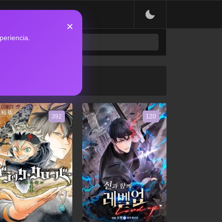
×
periencia.
392
120