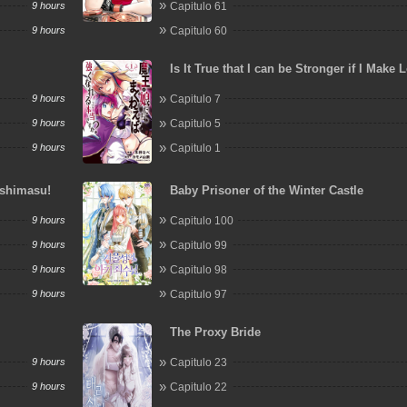
9 hours
Capitulo 61
9 hours
Capitulo 60
Is It True that I can be Stronger if I Make 
the Devil's Daughters?
9 hours
Capitulo 7
9 hours
Capitulo 5
9 hours
Capitulo 1
ashimasu!
Baby Prisoner of the Winter Castle
9 hours
Capitulo 100
9 hours
Capitulo 99
9 hours
Capitulo 98
9 hours
Capitulo 97
The Proxy Bride
9 hours
Capitulo 23
9 hours
Capitulo 22