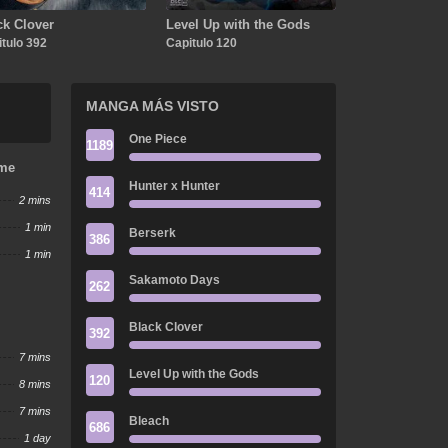
ck Clover
Level Up with the Gods
tulo 392
Capitulo 120
MANGA MÁS VISTO
One Piece
1189
ame
Hunter x Hunter
414
2 mins
1 min
Berserk
386
1 min
Sakamoto Days
262
Black Clover
392
7 mins
Level Up with the Gods
120
8 mins
7 mins
Bleach
686
1 day