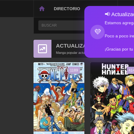
DIRECTORIO
CONTACTO
📢 Actualizac
Estamos agrega
💜
Poco a poco ir
ACTUALIZACIONES POPULA
¡Gracias por tu
Manga popular actualizado recientemente
1189
41