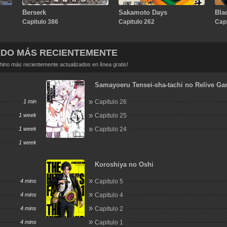
Berserk
Sakamoto Days
Bla
Capitulo 386
Capitulo 262
Capi
ADO MÁS RECIENTEMENTE
no más recientemente actualizados en línea gratis!
Samayoeru Tensei-sha-tachi no Relive G
1 min
Capitulo 26
1 week
Capitulo 25
1 week
Capitulo 24
1 week
Koroshiya no Oshi
4 mins
Capitulo 5
4 mins
Capitulo 4
4 mins
Capitulo 2
4 mins
Capitulo 1