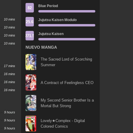
Blue Period
82
10 mins
Jujutsu Kaisen Modulo
25.6
10 mins
Jujutsu Kaisen
271.5
10 mins
10 mins
NUEVO MANGA
The Sacred Lord of Scorching
Summer
17 mins
16 mins
16 mins
A Contract of Feelingless CEO
16 mins
My Second Senior Brother Is a
Mortal But Strong
9 hours
9 hours
Lovely★Complex - Digital
Colored Comics
9 hours