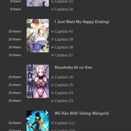
9 hours
Capitulo 21
9 hours
Capitulo 20
I Just Want My Happy Ending!
10 hours
Capitulo 40
10 hours
Capitulo 39
10 hours
Capitulo 38
10 hours
Capitulo 37
Boushoku-Hi no Ken
10 hours
Capitulo 26
10 hours
Capitulo 25
10 hours
Capitulo 24
10 hours
Capitulo 23
Wǒ Kào BUG Shàng Wángzhě
10 hours
Capitulo 111
10 hours
Capitulo 110