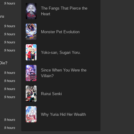
9 hours
The Fangs That Pierce the
Heart
aru
9 hours
Monster Pet Evolution
9 hours
9 hours
9 hours
Yoko-san, Sugari Yoru.
Die?
Since When You Were the
9 hours
Villain?
9 hours
9 hours
Ruirui Senki
9 hours
Why Yuria Hid Her Wealth
9 hours
9 hours