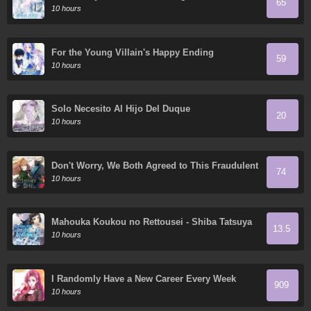
65
10 hours
For the Young Villain's Happy Ending
59
10 hours
Solo Necesito Al Hijo Del Duque
20
10 hours
Don't Worry, We Both Agreed to This Fraudulent
74
Marriage
10 hours
Mahouka Koukou no Rettousei - Shiba Tatsuya
13.5
Ansatsu Keikaku
10 hours
I Randomly Have a New Career Every Week
909
10 hours