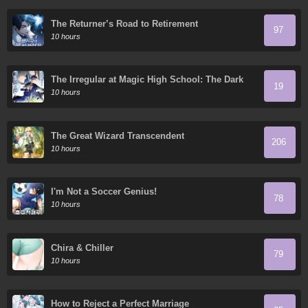
The Returner’s Road to Retirement
97
10 hours
The Irregular at Magic High School: The Dark
19
Flashes in the Night's Veil
10 hours
The Great Wizard Transcendent
206
10 hours
I'm Not a Soccer Genius!
78
10 hours
Chira & Chiller
79
10 hours
How to Reject a Perfect Marriage