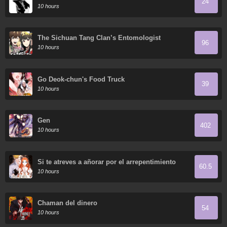
24
10 hours
The Sichuan Tang Clan’s Entomologist
96
10 hours
Go Deok-chun's Food Truck
39
10 hours
Gen
402
10 hours
Si te atreves a añorar por el arrepentimiento
60.5
10 hours
Chaman del dinero
54
10 hours