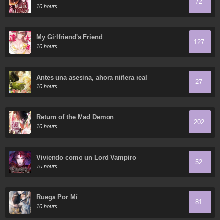
72
10 hours
My Girlfriend's Friend
127
10 hours
Antes una asesina, ahora niñera real
27
10 hours
Return of the Mad Demon
202
10 hours
Viviendo como un Lord Vampiro
52
10 hours
Ruega Por Mí
81
10 hours