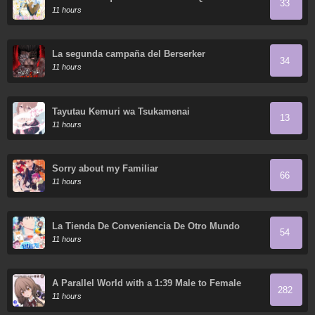
33
Poder Y Lo Disfruta
11 hours
La segunda campaña del Berserker
34
11 hours
Tayutau Kemuri wa Tsukamenai
13
11 hours
Sorry about my Familiar
66
11 hours
La Tienda De Conveniencia De Otro Mundo
54
11 hours
A Parallel World with a 1:39 Male to Female
282
Ratio is Unexpectedly Normal (Fan Colored)
11 hours