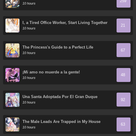
259
Thousand Years
10 hours
I, a Tired Office Worker, Start Living Together
21
with a Beautiful Highschool Girl whom I Met
10 hours
Again After 7 Years
The Princess's Guide to a Perfect Life
67
10 hours
¡Mi amo no muerde a la gente!
48
10 hours
Una Santa Adoptada Por El Gran Duque
92
10 hours
The Male Leads Are Trapped in My House
63
10 hours