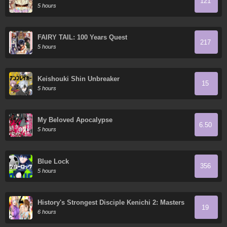
121
5 hours
FAIRY TAIL: 100 Years Quest
217
5 hours
Keishouki Shin Unbreaker
15
5 hours
My Beloved Apocalypse
6.50
5 hours
Blue Lock
356
5 hours
History's Strongest Disciple Kenichi 2: Masters
19
Arc
6 hours