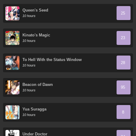
Queen's Seed
25
10 hours
Kinato's Magic
23
10 hours
To Hell With the Status Window
28
10 hours
Beacon of Dawn
95
10 hours
Yua Suragga
8
10 hours
Under Doctor