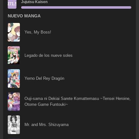
Jujutsu Kaisen
271.5
NUEVO MANGA
Yes, My Boss!
Legado de los nueve soles
Yerno Del Rey Dragón
Ouji-sama ni Dekiai Sarete Komattemasu ~Tensei Heroine,
Otome Game Funtouki~
Mr. and Mrs. Shizuyama