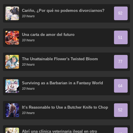
Cariño, ¿Por qué no podemos divorciarnos?
92
10 hours
Una carta de amor del futuro
51
10 hours
The Unattainable Flower's Twisted Bloom
77
10 hours
Surviving as a Barbarian in a Fantasy World
64
10 hours
It’s Reasonable to Use a Butcher Knife to Chop
52
Down Everything in the World, Right?
10 hours
Abrí una clínica veterinaria ilegal en otro