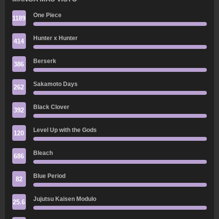
One Piece
1189
Hunter x Hunter
414
Berserk
386
Sakamoto Days
262
Black Clover
392
Level Up with the Gods
120
Bleach
686
Blue Period
82
Jujutsu Kaisen Modulo
25.6