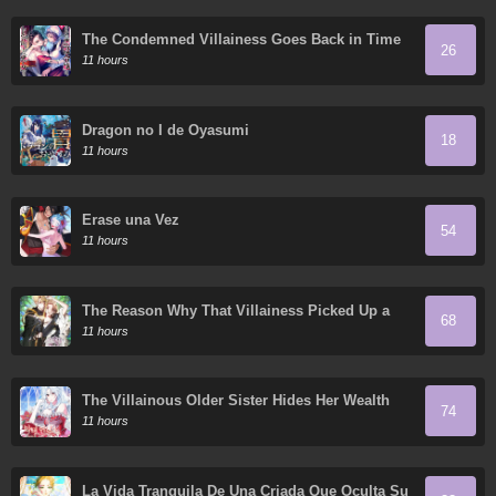
The Condemned Villainess Goes Back in Time
26
and Aims to Become the Ultimate Villain
11 hours
Dragon no I de Oyasumi
18
11 hours
Érase una Vez
54
11 hours
The Reason Why That Villainess Picked Up a
68
Sword
11 hours
The Villainous Older Sister Hides Her Wealth
74
11 hours
La Vida Tranquila De Una Criada Que Oculta Su