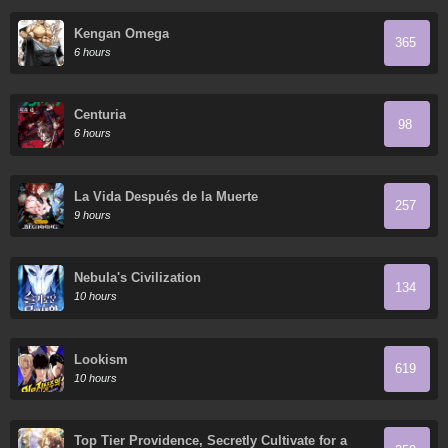
Kengan Omega
365
6 hours
Centuria
98
6 hours
La Vida Después de la Muerte
257
9 hours
Nebula's Civilization
134
10 hours
Lookism
619
10 hours
Top Tier Providence, Secretly Cultivate for a