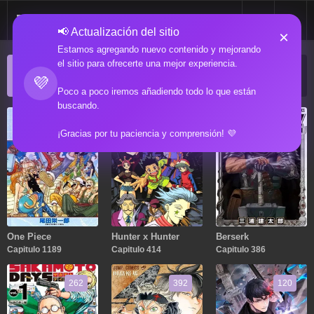
📢 Actualización del sitio
×
Estamos agregando nuevo contenido y mejorando
el sitio para ofrecerte una mejor experiencia.
ACTUALIZACIONES POPULARES
💜
Manga popular actualizado recientemente
Poco a poco iremos añadiendo todo lo que están
buscando.
1189
414
386
¡Gracias por tu paciencia y comprensión! 💜
One Piece
Hunter x Hunter
Berserk
Capitulo 1189
Capitulo 414
Capitulo 386
262
392
120