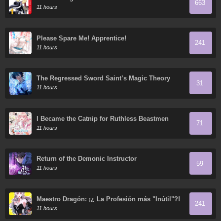
663
11 hours
Please Spare Me! Apprentice!
241
11 hours
The Regressed Sword Saint’s Magic Theory
31
11 hours
I Became the Catnip for Ruthless Beastmen
71
11 hours
Return of the Demonic Instructor
59
11 hours
Maestro Dragón: ¡¿ La Profesión más "Inútil"?!
241
11 hours