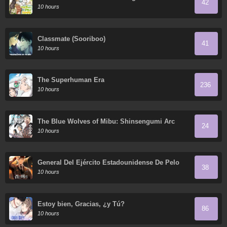
42
mundo
10 hours
Classmate (Sooriboo)
41
10 hours
The Superhuman Era
236
10 hours
The Blue Wolves of Mibu: Shinsengumi Arc
24
10 hours
General Del Ejército Estadounidense De Pelo
38
Negro
10 hours
Estoy bien, Gracias, ¿y Tú?
86
10 hours