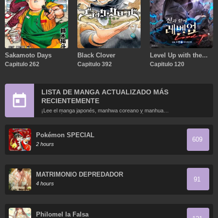
Sakamoto Days
Black Clover
Level Up with the
Capitulo 262
Capitulo 392
Gods
Capitulo 120
LISTA DE MANGA ACTUALIZADO MÁS
RECIENTEMENTE
¡Lee el manga japonés, manhwa coreano y manhua
chino más recientemente actualizados en línea gratis!
Pokémon SPECIAL
609
2 hours
MATRIMONIO DEPREDADOR
91
4 hours
Philomel la Falsa