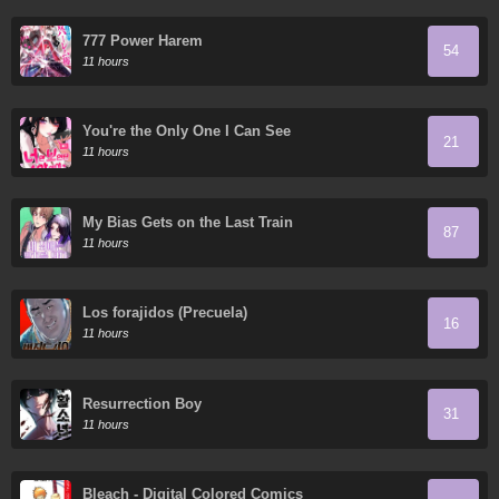
777 Power Harem
54
11 hours
You're the Only One I Can See
21
11 hours
My Bias Gets on the Last Train
87
11 hours
Los forajidos (Precuela)
16
11 hours
Resurrection Boy
31
11 hours
Bleach - Digital Colored Comics