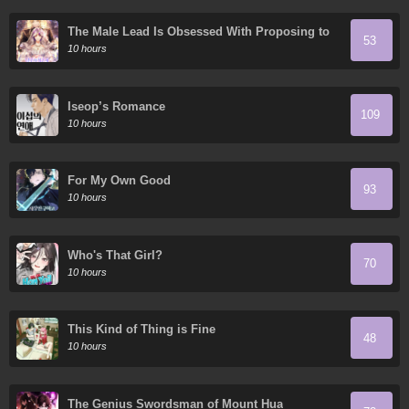
The Male Lead Is Obsessed With Proposing to
53
Me
10 hours
Iseop’s Romance
109
10 hours
For My Own Good
93
10 hours
Who's That Girl?
70
10 hours
This Kind of Thing is Fine
48
10 hours
The Genius Swordsman of Mount Hua