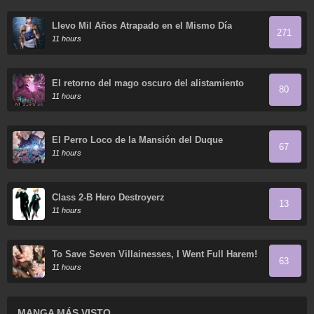
Llevo Mil Años Atrapado en el Mismo Día
271
11 hours
El retorno del mago oscuro del alistamiento
80
11 hours
El Perro Loco de la Mansión del Duque
67
11 hours
Class 2-B Hero Destroyerz
13
11 hours
To Save Seven Villainesses, I Went Full Harem!
63
11 hours
MANGA MÁS VISTO