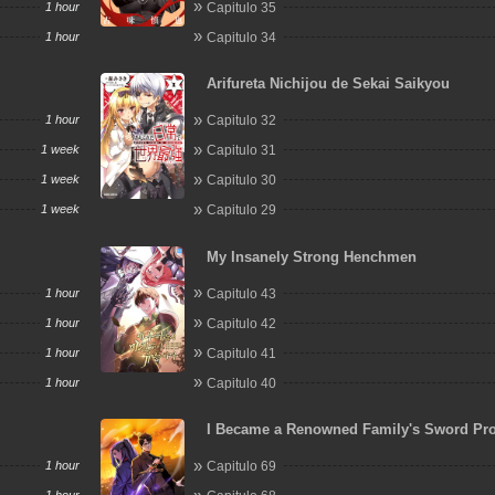
1 hour
Capitulo 35
1 hour
Capitulo 34
Arifureta Nichijou de Sekai Saikyou
1 hour
Capitulo 32
1 week
Capitulo 31
1 week
Capitulo 30
1 week
Capitulo 29
My Insanely Strong Henchmen
1 hour
Capitulo 43
1 hour
Capitulo 42
1 hour
Capitulo 41
1 hour
Capitulo 40
I Became a Renowned Family's Sword Pr
1 hour
Capitulo 69