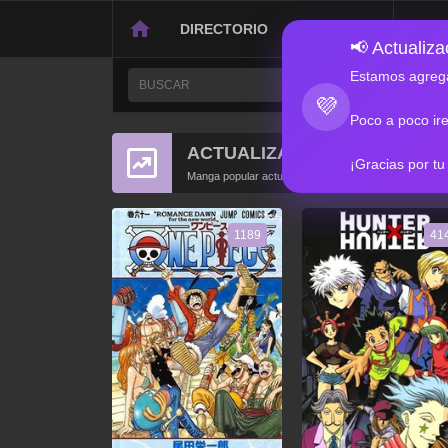
DIRECTORIO
CONTACTO
📢 Actualizac
Estamos agrega
💜
Poco a poco ir
ACTUALIZACIONES POPULA
¡Gracias por tu
Manga popular actualizado recientemente
1189
41