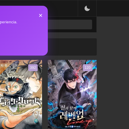
×
periencia.
392
120