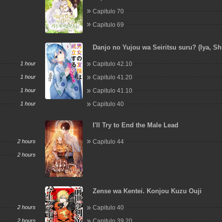
Capitulo 70
Capitulo 69
Danjo no Yujou wa Seiritsu suru? (Iya, Shi
1 hour
Capitulo 42.10
1 hour
Capitulo 41.20
1 hour
Capitulo 41.10
1 hour
Capitulo 40
I'll Try to End the Male Lead
2 hours
Capitulo 44
2 hours
Zense wa Kentei. Konjou Kuzu Ouji
2 hours
Capitulo 40
2 hours
Capitulo 39.20