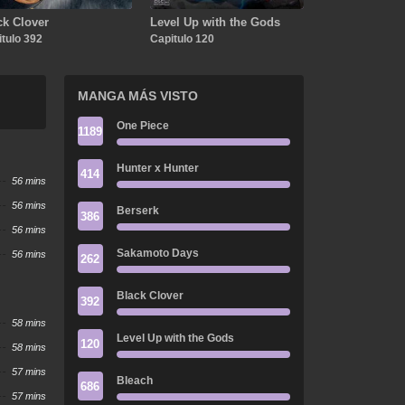
ck Clover
Level Up with the Gods
tulo 392
Capitulo 120
MANGA MÁS VISTO
One Piece
1189
Hunter x Hunter
414
56 mins
56 mins
Berserk
386
56 mins
Sakamoto Days
56 mins
262
Black Clover
392
58 mins
Level Up with the Gods
120
58 mins
57 mins
Bleach
686
57 mins