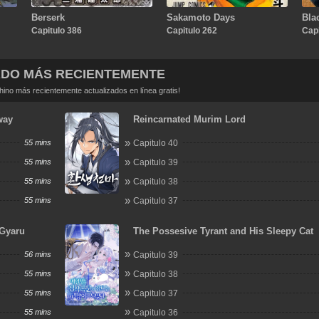
Berserk
Sakamoto Days
Bla
Capitulo 386
Capitulo 262
Capi
ADO MÁS RECIENTEMENTE
no más recientemente actualizados en línea gratis!
way
Reincarnated Murim Lord
55 mins
Capitulo 40
55 mins
Capitulo 39
55 mins
Capitulo 38
55 mins
Capitulo 37
 Gyaru
The Possesive Tyrant and His Sleepy Cat
56 mins
Capitulo 39
55 mins
Capitulo 38
55 mins
Capitulo 37
55 mins
Capitulo 36