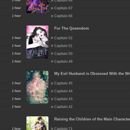
1 hour
Capitulo 68
1 hour
Capitulo 67
1 hour
Capitulo 66
For The Queendom
1 hour
Capitulo 52
1 hour
Capitulo 51
1 hour
Capitulo 50
1 hour
Capitulo 49
My Evil Husband is Obsessed With the W
Person
1 hour
Capitulo 45
1 hour
Capitulo 44
1 hour
Capitulo 43
1 hour
Capitulo 42
Raising the Children of the Main Characte
1 hour
Capitulo 71