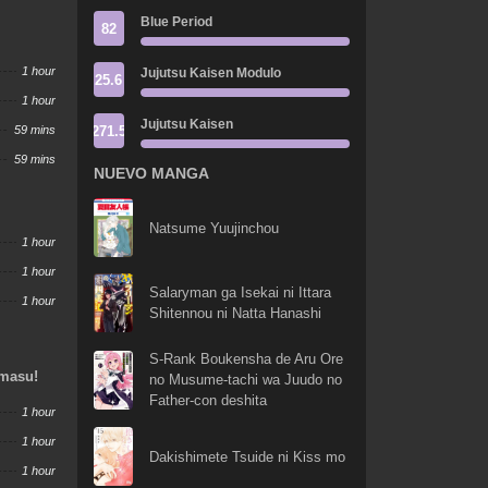
Blue Period
82
1 hour
Jujutsu Kaisen Modulo
25.6
1 hour
Jujutsu Kaisen
271.5
59 mins
59 mins
NUEVO MANGA
Natsume Yuujinchou
1 hour
1 hour
Salaryman ga Isekai ni Ittara
1 hour
Shitennou ni Natta Hanashi
S-Rank Boukensha de Aru Ore
imasu!
no Musume-tachi wa Juudo no
Father-con deshita
1 hour
1 hour
Dakishimete Tsuide ni Kiss mo
1 hour