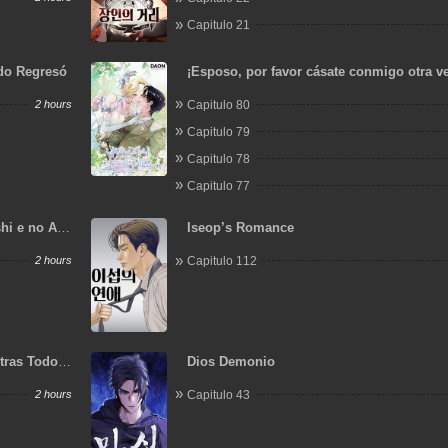
Capitulo 21
ido Regresó
¡Esposo, por favor cásate conmigo otra v
2 hours
Capitulo 80
Capitulo 79
Capitulo 78
Capitulo 77
hi e no Ai
Iseop’s Romance
uru.
2 hours
Capitulo 112
tras Todos
Dios Demonio
2 hours
Capitulo 43