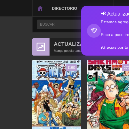
DIRECTORIO
CONTACTO
📢 Actualizac
Estamos agrega
💜
Poco a poco ir
ACTUALIZACIONES POPULA
¡Gracias por tu
Manga popular actualizado recientemente
1190
27