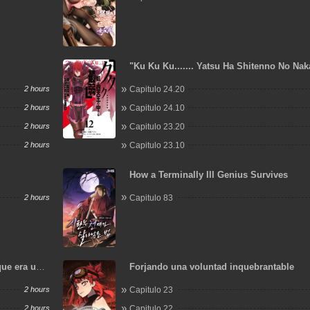
"Ku Ku Ku....... Yatsu Ha Shitenno No Na
Saijaku" To Kaiko Sareta Ore, Naze Ka Yu
2 hours
Capitulo 24.20
Seijo No Shisho Ni Naru
2 hours
Capitulo 24.10
2 hours
Capitulo 23.20
2 hours
Capitulo 23.10
How a Terminally Ill Genius Survives
2 hours
Capitulo 83
ue era un
Forjando una voluntad inquebrantable
2 hours
Capitulo 23
2 hours
Capitulo 22