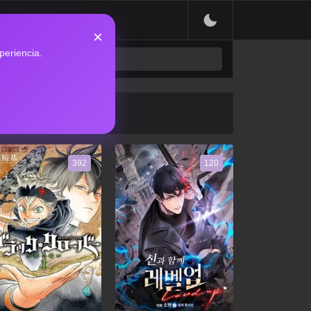
×
periencia.
392
120