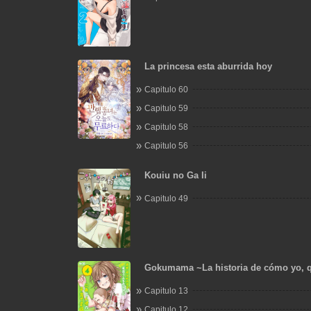
La princesa esta aburrida hoy
Capitulo 60
Capitulo 59
Capitulo 58
Capitulo 56
Kouiu no Ga Ii
Capitulo 49
Gokumama ~La historia de cómo yo, q
yakuza, me convertí en mamá~
Capitulo 13
Capitulo 12