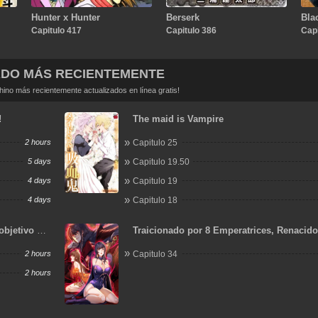
Hunter x Hunter
Berserk
Bla
Capitulo 417
Capitulo 386
Capi
ADO MÁS RECIENTEMENTE
no más recientemente actualizados en línea gratis!
!
The maid is Vampire
2 hours
Capitulo 25
5 days
Capitulo 19.50
4 days
Capitulo 19
4 days
Capitulo 18
objetivo de
Traicionado por 8 Emperatrices, Renacid
Arrepentimiento que Desgarra las Entraña
2 hours
Capitulo 34
2 hours