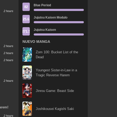
Blue Period
82
2 hours
Jujutsu Kaisen Modulo
25.6
Jujutsu Kaisen
271.5
NUEVO MANGA
2 hours
Zom 100: Bucket List of the
2 hours
Dead
2 hours
Youngest Sister-in-Law in a
Tragic Reverse Harem
2 hours
Jinrou Game: Beast Side
Harem!
Joshikousei Kagishi Saki
2 hours