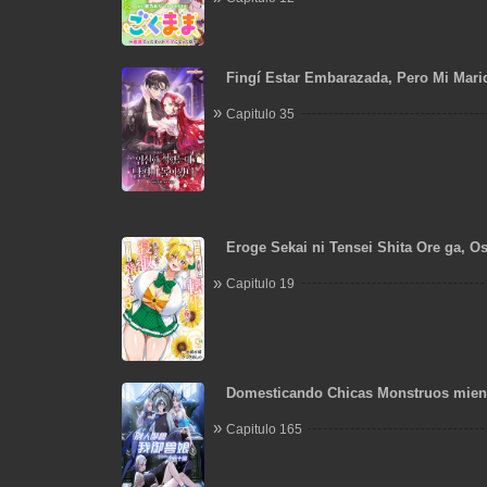
Fingí Estar Embarazada, Pero Mi Mar
Capitulo 35
Eroge Sekai ni Tensei Shita Ore ga, Os
de Netorare Heroine wo Shiawase ni S
Capitulo 19
Domesticando Chicas Monstruos mien
Domestican Meros Monstruos
Capitulo 165