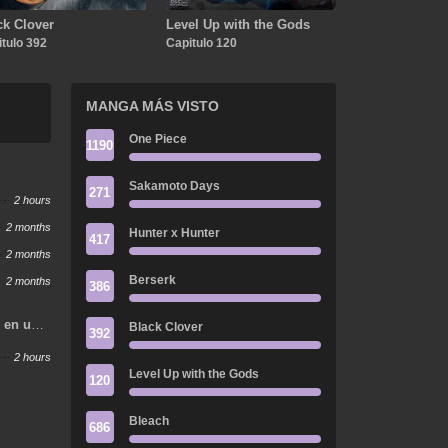
ck Clover
Level Up with the Gods
tulo 392
Capitulo 120
MANGA MÁS VISTO
One Piece
1190
Sakamoto Days
271
2 hours
2 months
Hunter x Hunter
417
2 months
Berserk
2 months
386
o en un
Black Clover
392
s
2 hours
Level Up with the Gods
120
Bleach
686