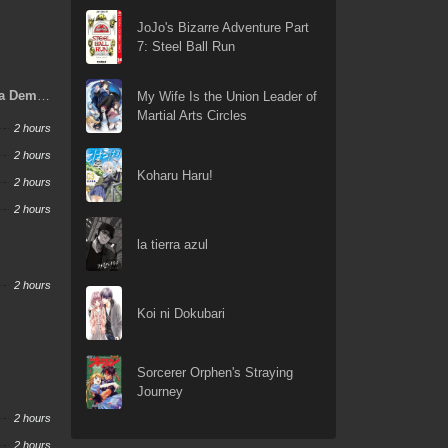
JoJo's Bizarre Adventure Part
7: Steel Ball Run
ka Demo
My Wife Is the Union Leader of
sha To
Martial Arts Circles
2 hours
2 hours
Koharu Haru!
2 hours
2 hours
la tierra azul
2 hours
Koi ni Dokubari
Sorcerer Orphen's Straying
Journey
2 hours
2 hours