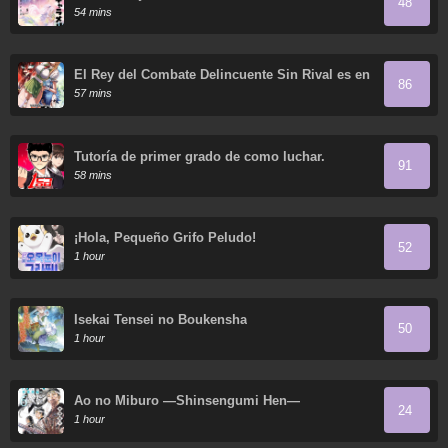
48
54 mins
El Rey del Combate Delincuente Sin Rival es en
86
Realidad un Sanador en el Mundo del Juego
57 mins
Tutoría de primer grado de como luchar.
91
58 mins
¡Hola, Pequeño Grifo Peludo!
52
1 hour
Isekai Tensei no Boukensha
50
1 hour
Ao no Miburo —Shinsengumi Hen—
24
1 hour