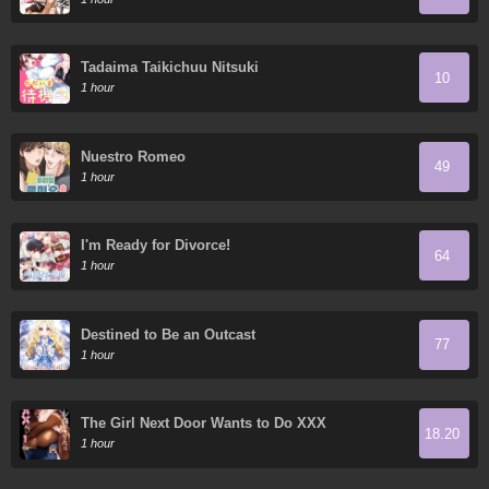
Mightiest Masters
Tadaima Taikichuu Nitsuki
10
1 hour
Nuestro Romeo
49
1 hour
I'm Ready for Divorce!
64
1 hour
Destined to Be an Outcast
77
1 hour
The Girl Next Door Wants to Do XXX
18.20
1 hour