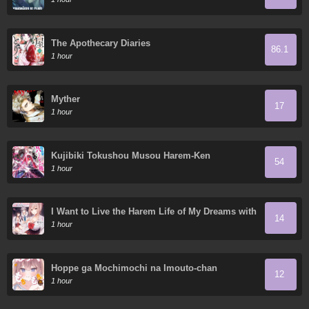
The Apothecary Diaries
86.1
1 hour
Myther
17
1 hour
Kujibiki Tokushou Musou Harem-Ken
54
1 hour
I Want to Live the Harem Life of My Dreams with
14
the Hypnosis App I Got
1 hour
Hoppe ga Mochimochi na Imouto-chan
12
1 hour