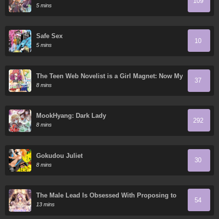
109
5 mins
Safe Sex
10
5 mins
The Teen Web Novelist is a Girl Magnet: Now My
37
Crush Feels Bad for Rejecting Me!
8 mins
MookHyang: Dark Lady
292
8 mins
Gokudou Juliet
30
8 mins
The Male Lead Is Obsessed With Proposing to
54
Me
13 mins