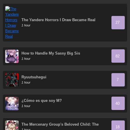
The Yandere Horrors I Draw Became Real
27
1 hour
How to Handle My Sassy Big Sis
82
1 hour
Ryuutsuhegui
7
1 hour
¿Cómo es que soy M?
40
1 hour
The Mercenary Group's Beloved Child: The
18
Orphan on the Brink of Death Is Raised by the
1 hour