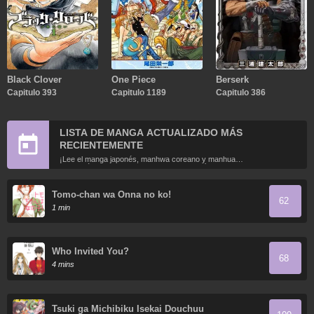
Black Clover
One Piece
Berserk
Capitulo 393
Capitulo 1189
Capitulo 386
LISTA DE MANGA ACTUALIZADO MÁS
RECIENTEMENTE
¡Lee el manga japonés, manhwa coreano y manhua
chino más recientemente actualizados en línea gratis!
Tomo-chan wa Onna no ko!
62
1 min
Who Invited You?
68
4 mins
Tsuki ga Michibiku Isekai Douchuu