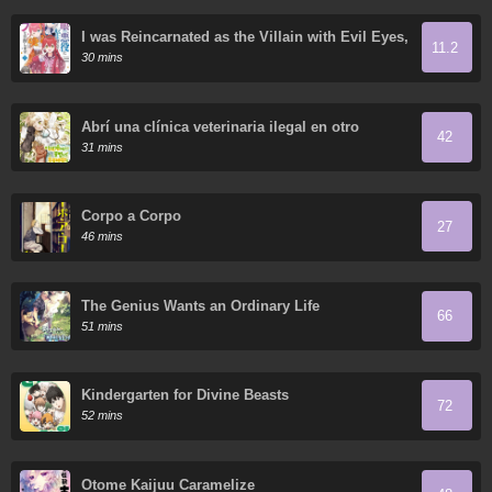
I was Reincarnated as the Villain with Evil Eyes,
11.2
so I Aim to Be a Mob Character
30 mins
Abrí una clínica veterinaria ilegal en otro
42
mundo
31 mins
Corpo a Corpo
27
46 mins
The Genius Wants an Ordinary Life
66
51 mins
Kindergarten for Divine Beasts
72
52 mins
Otome Kaijuu Caramelize