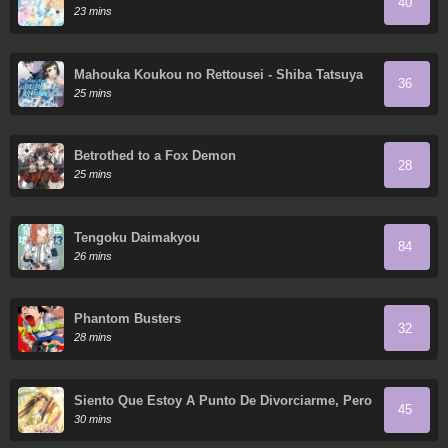
40
23 mins
Mahouka Koukou no Rettousei - Shiba Tatsuya
36
Ansatsu Keikaku
25 mins
Betrothed to a Fox Demon
28
25 mins
Tengoku Daimakyou
84
26 mins
Phantom Busters
32
28 mins
Siento Que Estoy A Punto De Divorciarme, Pero
45
Mi Esposo Es Mi Favorito
30 mins