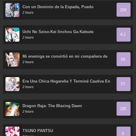
Con un Dominio de la Espada, Puedo
158
Convertirme en el Santo de la Espada
2 hours
Uchi No Seiso-Kei Iinchou Ga Katsute
4.2
Chuunibyou Idol Datta Koto Wo Ore Dake Ga
2 hours
Shitteiru
Mi enemiga se convirtió en mi compañera de
58
cultivo
2 hours
Era Una Chica Hogareña Y Terminé Cautiva En
57
Un Mundo Cruel.
2 hours
Dragon Raja: The Blazing Dawn
105
2 hours
TSUNO PANTSU
6