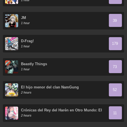
JM
39
1 hour
D-Frag!
179
1 hour
Beastly Things
73
1 hour
El hijo menor del clan NamGung
52
2 hours
Crónicas del Rey del Harén en Otro Mundo: El
11
Hombre Invencible que Convierte a Cualquier
2 hours
Raza en su Esposa