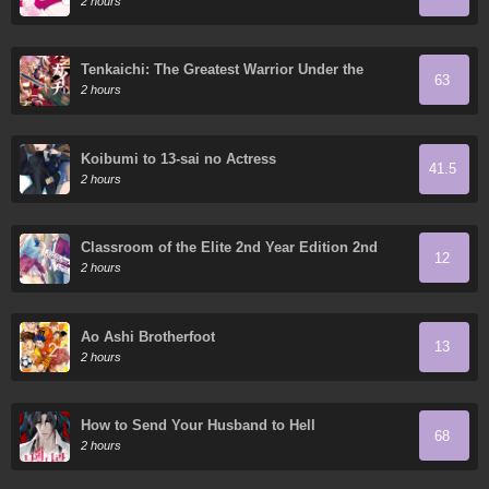
2 hours
Tenkaichi: The Greatest Warrior Under the
63
Rising Sun
2 hours
Koibumi to 13-sai no Actress
41.5
2 hours
Classroom of the Elite 2nd Year Edition 2nd
12
Stage
2 hours
Ao Ashi Brotherfoot
13
2 hours
How to Send Your Husband to Hell
68
2 hours