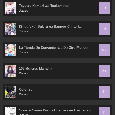
Tayutau Kemuri wa Tsukamenai
13
2 hours
[Shuufuku] Sukiru ga Bannou Chiito-ka
18
Shitanode, Buki-ya demo Hirakou ka to
2 hours
Omoimasu
La Tienda De Conveniencia De Otro Mundo
55
2 hours
108 Mujeres Manwha
23
2 hours
Colorist
41
2 hours
Scissor Seven Bonus Chapters — The Legend
11
of the Xuanwu Heroes: The Short Swordsman