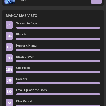
2 hours
MANGA MÁS VISTO
Sakamoto Days
271
Bleach
686
Hunter x Hunter
417
Black Clover
393
One Piece
1189
Berserk
386
Level Up with the Gods
120
Blue Period
82