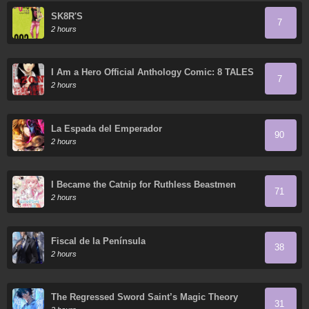
SK8R'S
7
2 hours
I Am a Hero Official Anthology Comic: 8 TALES
7
OF THE ZQN
2 hours
La Espada del Emperador
90
2 hours
I Became the Catnip for Ruthless Beastmen
71
2 hours
Fiscal de la Península
38
2 hours
The Regressed Sword Saint’s Magic Theory
31