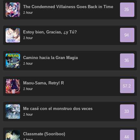
The Condemned Villainess Goes Back in Time
26
and Aims to Become the Ultimate Villain
1 hour
Estoy bien, Gracias, ¿y Tú?
94
1 hour
Camino hacia la Gran Magia
36
1 hour
Maou-Sama, Retry! R
57.2
1 hour
Me casé con el monstruo dos veces
33
1 hour
Classmate (Sooriboo)
44
1 hour