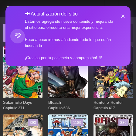
📢 Actualización del sitio
×
Estamos agregando nuevo contenido y mejorando
el sitio para ofrecerte una mejor experiencia.
ACTUALIZACIONES POPULARES
💜
Manga popular actualizado recientemente
Poco a poco iremos añadiendo todo lo que están
buscando.
271
686
417
¡Gracias por tu paciencia y comprensión! 💜
Sakamoto Days
Bleach
Hunter x Hunter
Capitulo 271
Capitulo 686
Capitulo 417
393
1189
386