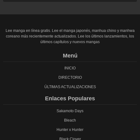
Lee manga en línea gratis. Lee el manga japonés, manhua chino y manhwa
coreano más recientemente actualizados. Lee los últimos lanzamientos, los
últimos capítulos y nuevos mangas
Menú
INICIO
DIRECTORIO
ÚLTIMAS ACTUALIZACIONES
Enlaces Populares
Sakamoto Days
Bleach
Hunter x Hunter
Black Clover