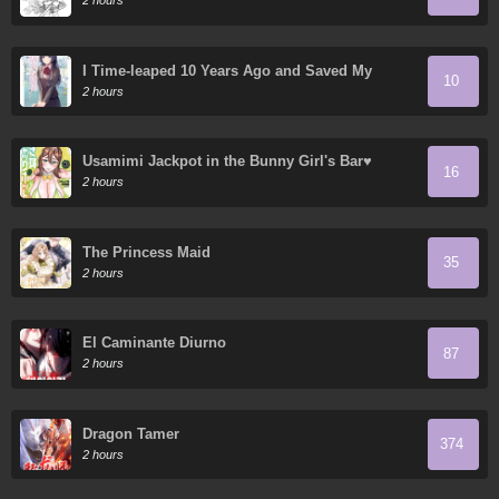
2 hours
I Time-leaped 10 Years Ago and Saved My
10
Childhood Friend, a Young Lady, and She
2 hours
became My Fiancée
Usamimi Jackpot in the Bunny Girl's Bar♥
16
2 hours
The Princess Maid
35
2 hours
El Caminante Diurno
87
2 hours
Dragon Tamer
374
2 hours