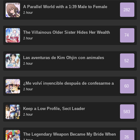
A Parallel World with a 1:39 Male to Female
282
Ratio is Unexpectedly Normal (Fan Colored)
1 hour
The Villainous Older Sister Hides Her Wealth
74
1 hour
Las aventuras de Kim Ohjin con animales
52
extraños
1 hour
¿Me volví invencible después de confesarme a
60
la hermosa líder de la secta?
1 hour
Keep a Low Profile, Sect Leader
583
1 hour
The Legendary Weapon Became My Bride When
26
I Overwhelmed the Production Job
1 hour