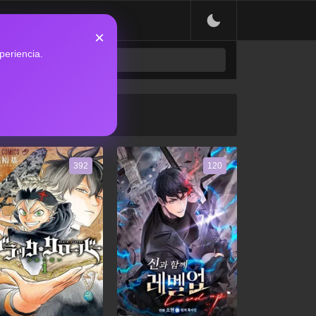
×
periencia.
392
120