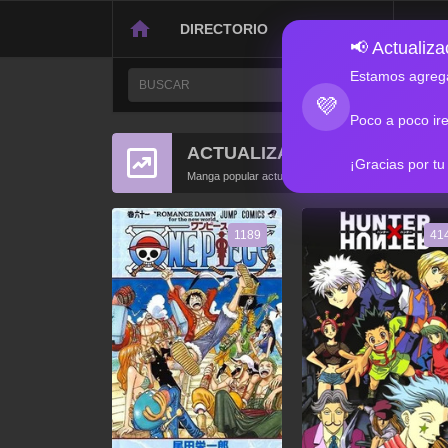
DIRECTORIO
CONTACTO
📢 Actualizac
Estamos agrega
💜
Poco a poco ir
ACTUALIZACIONES POPULA
¡Gracias por tu
Manga popular actualizado recientemente
1189
41