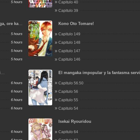
5 hours
Capitulo 40
Capitulo 39
ga, ore kara
Kono Oto Tomare!
iseijo,
5 hours
Capitulo 149
ga?
5 hours
Capitulo 148
5 hours
Capitulo 147
5 hours
Capitulo 146
i
El mangaka impopular y la fantasma servi
6 hours
Capitulo 56.50
6 hours
Capitulo 56
6 hours
Capitulo 55
6 hours
Capitulo 54
Isekai Ryouridou
6 hours
Capitulo 64