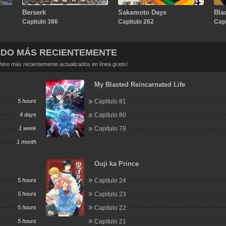
Berserk
Sakamoto Days
Bla
Capitulo 386
Capitulo 262
Capi
ADO MÁS RECIENTEMENTE
no más recientemente actualizados en línea gratis!
My Blasted Reincarnated Life
5 hours
Capitulo 81
4 days
Capitulo 80
1 week
Capitulo 79
1 month
Ouji ka Prince
5 hours
Capitulo 24
5 hours
Capitulo 23
5 hours
Capitulo 22
5 hours
Capitulo 21