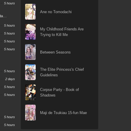
5 hours
Ane no Tomodachi
ta
5 hours
My Childhood Friends Are
5 hours
Trying to Kill Me
5 hours
5 hours
Between Seasons
The Elite Princess's Chief
5 hours
Guidelines
2 days
5 hours
Corpse Party - Book of
5 hours
Shadows
Maji de Tsukiau 15-fun Mae
5 hours
5 hours