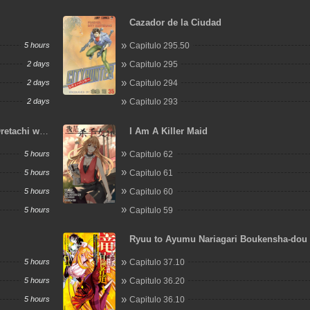
Cazador de la Ciudad
5 hours
Capitulo 295.50
2 days
Capitulo 295
2 days
Capitulo 294
2 days
Capitulo 293
retachi wa
I Am A Killer Maid
5 hours
Capitulo 62
5 hours
Capitulo 61
5 hours
Capitulo 60
5 hours
Capitulo 59
Ryuu to Ayumu Nariagari Boukensha-dou
Youzumi toshite S-Rank Party kara Tsuiho
5 hours
Capitulo 37.10
Kaifuku Majutsushi, Suterareta Saki de S
no Shinryuu wo Fukkatsu Sasete Shimau
5 hours
Capitulo 36.20
5 hours
Capitulo 36.10