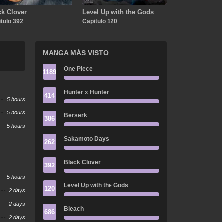
ck Clover
Level Up with the Gods
tulo 392
Capitulo 120
MANGA MÁS VISTO
One Piece
1189
Hunter x Hunter
414
5 hours
5 hours
Berserk
386
5 hours
Sakamoto Days
262
Black Clover
392
5 hours
Level Up with the Gods
120
2 days
2 days
Bleach
686
2 days