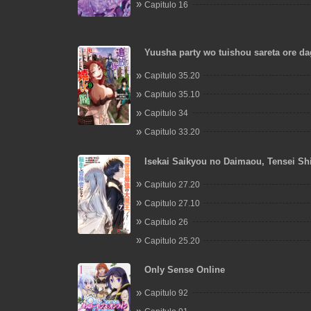
Capitulo 16
Yuusha party wo tuishou sareta ore da
sudatte kuretayoude ureshii. Nanode da
Capitulo 35.20
omae ni otte korarete ha komarunoda
Capitulo 35.10
Capitulo 34
Capitulo 33.20
Isekai Saikyou no Daimaou, Tensei Sh
Boukensha ni Naru
Capitulo 27.20
Capitulo 27.10
Capitulo 26
Capitulo 25.20
Only Sense Online
Capitulo 92