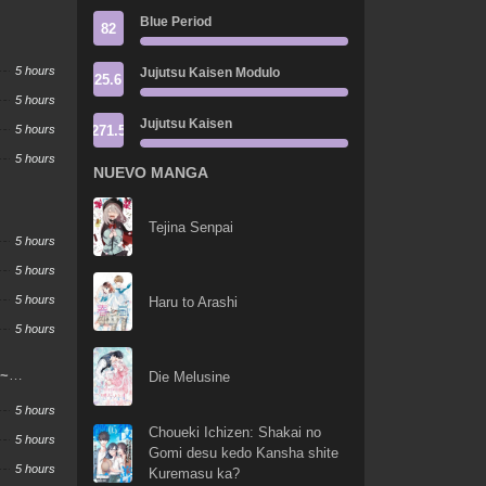
Blue Period
82
5 hours
Jujutsu Kaisen Modulo
25.6
5 hours
Jujutsu Kaisen
271.5
5 hours
5 hours
NUEVO MANGA
Tejina Senpai
5 hours
5 hours
5 hours
Haru to Arashi
5 hours
 ~
Die Melusine
u Sareta
5 hours
aikyou
Choueki Ichizen: Shakai no
 ~
5 hours
Gomi desu kedo Kansha shite
5 hours
Kuremasu ka?