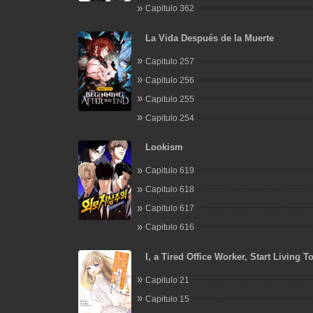
Capitulo 362
La Vida Después de la Muerte
Capitulo 257
Capitulo 256
Capitulo 255
Capitulo 254
Lookism
Capitulo 619
Capitulo 618
Capitulo 617
Capitulo 616
I, a Tired Office Worker, Start Living T
a Beautiful Highschool Girl whom I Me
Capitulo 21
After 7 Years
Capitulo 15