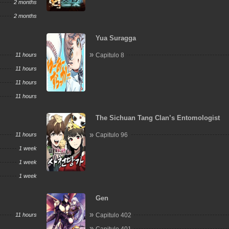
2 months
2 months
Yua Suragga
11 hours
Capitulo 8
11 hours
11 hours
11 hours
The Sichuan Tang Clan’s Entomologist
11 hours
Capitulo 96
1 week
1 week
1 week
Gen
11 hours
Capitulo 402
Capitulo 401