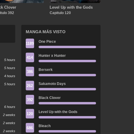
ck Clover
Level Up with the Gods
tulo 392
Capitulo 120
MANGA MÁS VISTO
One Piece
1189
Hunter x Hunter
414
5 hours
5 hours
Berserk
386
4 hours
Sakamoto Days
5 hours
262
Black Clover
392
6 hours
Level Up with the Gods
120
2 weeks
2 weeks
Bleach
686
2 weeks