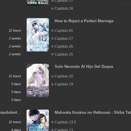
Capitulo 27
Capitulo 26
How to Reject a Perfect Marriage
11 hours
Capitulo 65
2 weeks
Capitulo 27
2 weeks
Capitulo 26
2 weeks
Capitulo 25
Solo Necesito Al Hijo Del Duque
11 hours
Capitulo 20
5 days
Capitulo 19
5 days
5 days
raudulent
Mahouka Koukou no Rettousei - Shiba Ta
Ansatsu Keikaku
11 hours
Capitulo 13.5
6 days
Capitulo 13