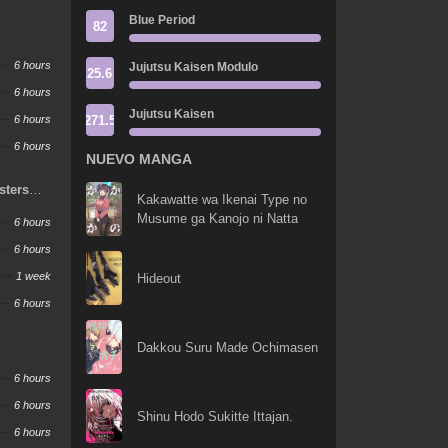
Blue Period
82
6 hours
Jujutsu Kaisen Modulo
25.6
6 hours
Jujutsu Kaisen
271.5
6 hours
6 hours
NUEVO MANGA
sters
Kakawatte wa Ikenai Type no
Musume ga Kanojo ni Natta
6 hours
6 hours
1 week
Hideout
6 hours
Dakkou Suru Made Ochimasen
6 hours
6 hours
Shinu Hodo Sukitte Ittajan.
6 hours