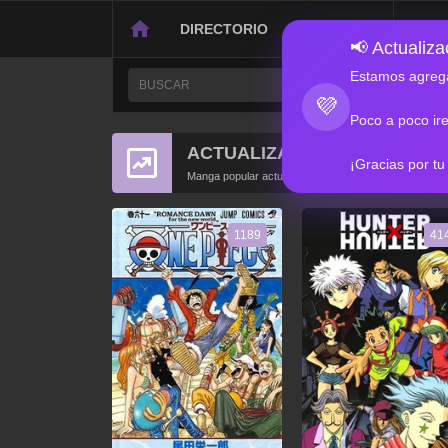
DIRECTORIO
CONTACTO
📢 Actualizac
Estamos agrega
💜
Poco a poco ir
ACTUALIZACIONES POPULA
¡Gracias por tu
Manga popular actualizado recientemente
1189
41