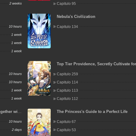
2 weeks
Capitulo 95
Nebula's Civilization
10 hours
Capitulo 134
1 week
1 week
1 week
Top Tier Providence, Secretly Cultivate fo
Thousand Years
10 hours
Capitulo 259
10 hours
Capitulo 114
1 week
Capitulo 113
1 week
Capitulo 112
ogether with
The Princess's Guide to a Perfect Life
t Again
10 hours
Capitulo 67
2 days
Capitulo 53