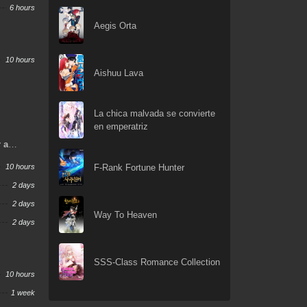
6 hours
Aegis Orta
10 hours
Aishuu Lava
La chica malvada se convierte
en emperatriz
r a
F-Rank Fortune Hunter
10 hours
2 days
2 days
Way To Heaven
2 days
SSS-Class Romance Collection
10 hours
1 week