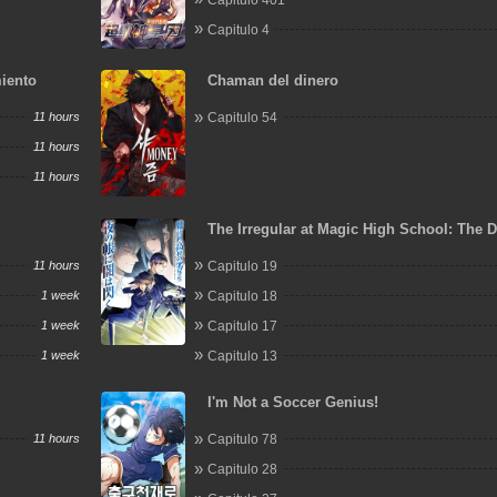
Capitulo 4
miento
Chaman del dinero
11 hours
Capitulo 54
11 hours
11 hours
The Irregular at Magic High School: The 
Flashes in the Night's Veil
11 hours
Capitulo 19
1 week
Capitulo 18
1 week
Capitulo 17
1 week
Capitulo 13
I'm Not a Soccer Genius!
11 hours
Capitulo 78
Capitulo 28