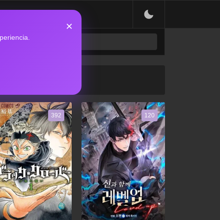
×
periencia.
392
120