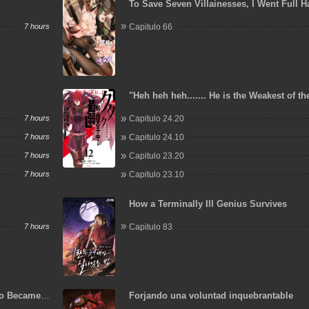
To Save Seven Villainesses, I Went Full 
7 hours
Capitulo 66
"Heh heh heh....... He is the Weakest of th
Heavenly Kings." I was Dismissed from M
7 hours
Capitulo 24.20
but Somehow I Became the Master of a H
a Priestess
7 hours
Capitulo 24.10
7 hours
Capitulo 23.20
7 hours
Capitulo 23.10
How a Terminally Ill Genius Survives
7 hours
Capitulo 83
o Became a
Forjando una voluntad inquebrantable