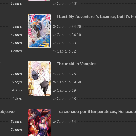
2 hours
Capitulo 101
I Lost My Adventurer's License, but It's Fi
Because I Have an Adorable Daughter No
4 hours
Capitulo 34.20
4 hours
Capitulo 34.10
4 hours
Capitulo 33
4 hours
Capitulo 32
!
The maid is Vampire
7 hours
Capitulo 25
5 days
Capitulo 19.50
4 days
Capitulo 19
4 days
Capitulo 18
objetivo de
Traicionado por 8 Emperatrices, Renacid
Arrepentimiento que Desgarra las Entraña
7 hours
Capitulo 34
7 hours