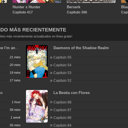
Hunter x Hunter
Berserk
Bla
Capitulo 417
Capitulo 386
Capi
ADO MÁS RECIENTEMENTE
no más recientemente actualizados en línea gratis!
ow I'm an
Daemons of the Shadow Realm
 Another
21 mins
Capitulo 55
20 mins
Capitulo 54
19 mins
Capitulo 53
17 mins
Capitulo 52
do
La Bestia con Flores
1 hour
Capitulo 88
58 mins
Capitulo 87
1 week
Capitulo 86
56 mins
Capitulo 84