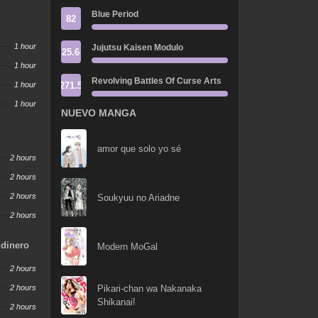
Blue Period
82
1 hour
Jujutsu Kaisen Modulo
25.6
1 hour
Revolving Battles Of Curse Arts
271.5
1 hour
1 hour
NUEVO MANGA
amor que solo yo sé
2 hours
2 hours
2 hours
Soukyuu no Ariadne
2 hours
 dinero
Modern MoGal
2 hours
2 hours
Pikari-chan wa Nakanaka
Shikanai!
2 hours