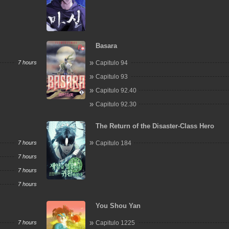
Basara
7 hours
Capitulo 94
Capitulo 93
Capitulo 92.40
Capitulo 92.30
The Return of the Disaster-Class Hero
7 hours
Capitulo 184
7 hours
7 hours
7 hours
You Shou Yan
7 hours
Capitulo 1225