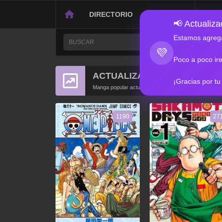
DIRECTORIO
CONTACTO
📢 Actualizac
Estamos agrega
💜
Poco a poco ir
ACTUALIZACIONES POPULA
¡Gracias por tu
Manga popular actualizado recientemente
1190
27