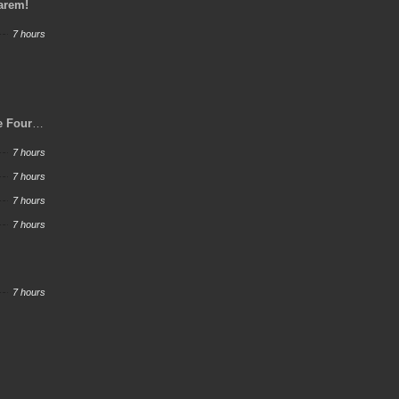
Harem!
7 hours
e Four
y Job,
7 hours
ero and
7 hours
7 hours
7 hours
7 hours