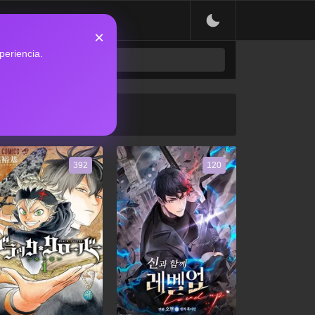
×
periencia.
392
120