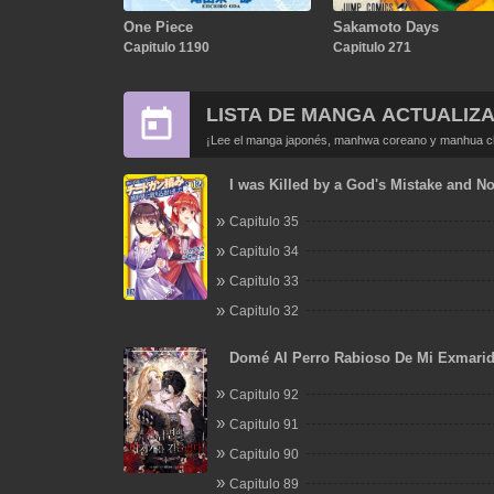
One Piece
Sakamoto Days
Capitulo 1190
Capitulo 271
LISTA DE MANGA ACTUALIZ
¡Lee el manga japonés, manhwa coreano y manhua chi
I was Killed by a God's Mistake and N
Extremely Overpowered Adventurer in
Capitulo 35
World
Capitulo 34
Capitulo 33
Capitulo 32
Domé Al Perro Rabioso De Mi Exmari
Capitulo 92
Capitulo 91
Capitulo 90
Capitulo 89