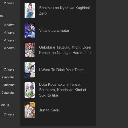
2 hours
Sankaku no Kyori wa Kagirinai
Zero
ne
w
4 hours
Villano para matar
4 hours
4 hours
Oukoku e Tsuzuku Michi: Dorei
4 hours
Kenshi no Nariagari Harem Life
I Want To Drink Your Tears
7 hours
2 months
Buta Koushaku ni Tensei
2 months
Shitakara, Kondo wa Kimi ni
2 months
Suki to Iitai
o en un
Jun to Kaoru
s
7 hours