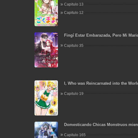
Capitulo 13
Capitulo 12
Fingí Estar Embarazada, Pero Mi Mar
Capitulo 35
I, Who was Reincarnated into the Worl
Will Make the NTR Heroine Happy with
Capitulo 19
Domesticando Chicas Monstruos mien
Domestican Meros Monstruos
Capitulo 165