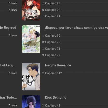
7 hours
Capitulo 23
7 hours
Capitulo 22
Capitulo 21
ido Regresó
¡Esposo, por favor cásate conmigo otra v
7 hours
Capitulo 80
Capitulo 79
Capitulo 78
Capitulo 77
d of Eroge,
Iseop’s Romance
 My Love.
7 hours
Capitulo 112
tras Todos
Dios Demonio
7 hours
Capitulo 43