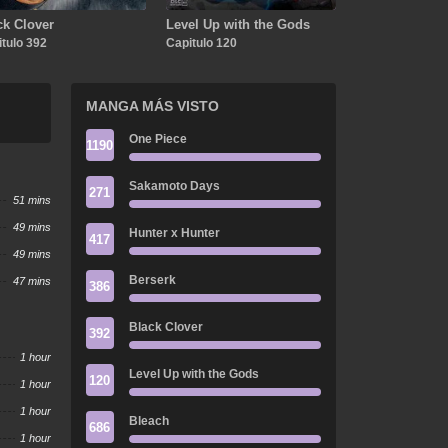
ck Clover
Level Up with the Gods
tulo 392
Capitulo 120
MANGA MÁS VISTO
One Piece
1190
Sakamoto Days
271
51 mins
49 mins
Hunter x Hunter
417
49 mins
Berserk
47 mins
386
Black Clover
392
1 hour
Level Up with the Gods
120
1 hour
1 hour
Bleach
686
1 hour