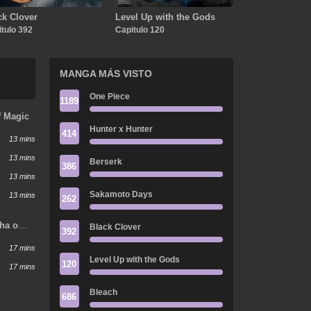
ck Clover
Level Up with the Gods
tulo 392
Capitulo 120
MANGA MÁS VISTO
One Piece
1189
f Magic
Hunter x Hunter
414
13 mins
13 mins
Berserk
386
13 mins
Sakamoto Days
13 mins
262
ha o
Black Clover
392
17 mins
Level Up with the Gods
120
17 mins
Bleach
686