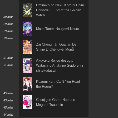
Umineko no Naku Koro ni Chiru
Episode 5: End of the Golden
Witch
30 mins
29 mins
Majin Tantei Nougami Neuro
29 mins
29 mins
Zài Chōngmǎn Guàitán De
Shìjiè Lǐ Chéngwéi Mónǚ
31 mins
Akuyaku Reijou desuga,
31 mins
Watashi o Anata no Seidorei ni
shitekudasai!
Kuzumi-kun, Can't You Read
the Room?
45 mins
Choujigen Game Neptune -
45 mins
Megami Tsuushin
45 mins
44 mins