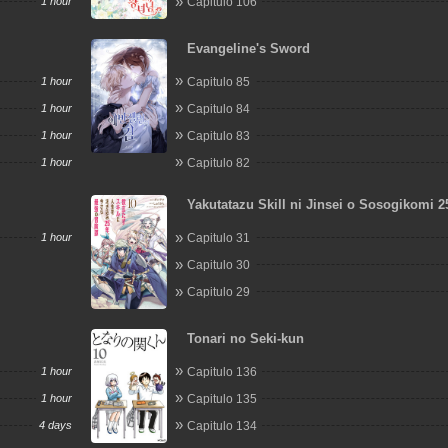
1 hour
Capitulo 106
Evangeline's Sword
1 hour
Capitulo 85
1 hour
Capitulo 84
1 hour
Capitulo 83
1 hour
Capitulo 82
Yakutatazu Skill ni Jinsei o Sosogikomi 2
Imasara Saikyou no Boukentan Midori Ka
1 hour
Capitulo 31
Akira
Capitulo 30
Capitulo 29
Tonari no Seki-kun
1 hour
Capitulo 136
1 hour
Capitulo 135
4 days
Capitulo 134