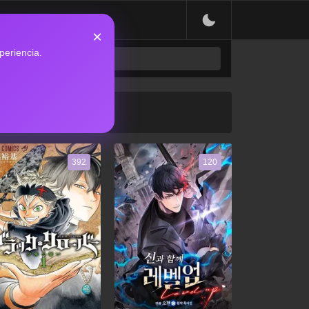
×
periencia.
392
120