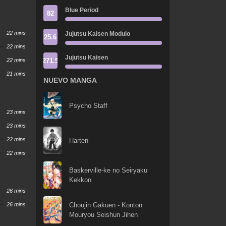
Blue Period
82
22 mins
Jujutsu Kaisen Modulo
25.6
22 mins
Jujutsu Kaisen
271.5
22 mins
21 mins
NUEVO MANGA
Psycho Staff
23 mins
23 mins
22 mins
Harten
22 mins
Baskerville-ke no Seiryaku
Kekkon
26 mins
26 mins
Choujin Gakuen - Konton
Mouryou Seishun Jihen