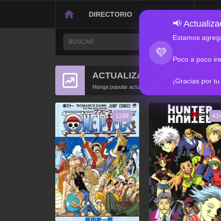
DIRECTORIO
CONTACTO
📢 Actualizac
Estamos agrega
💜
Poco a poco ir
ACTUALIZACIONES POPULA
¡Gracias por tu
Manga popular actualizado recientemente
1189
41