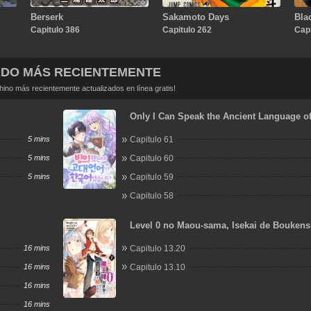
Berserk
Sakamoto Days
Bla
Capitulo 386
Capitulo 262
Capi
ADO MÁS RECIENTEMENTE
no más recientemente actualizados en línea gratis!
Only I Can Speak the Ancient Language o
5 mins
Capitulo 61
5 mins
Capitulo 60
5 mins
Capitulo 59
Capitulo 58
Level 0 no Maou-sama, Isekai de Boukens
Hajimemasu
16 mins
Capitulo 13.20
16 mins
Capitulo 13.10
16 mins
16 mins