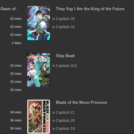
 Dawn of
They Say I Am the King of the Future
52 mins
Capitulo 35
52 mins
Capitulo 34
52 mins
2 days
Skip Beat!
52 mins
Capitulo 324
52 mins
52 mins
52 mins
Blade of the Moon Princess
56 mins
Capitulo 21
56 mins
Capitulo 20
56 mins
Capitulo 19