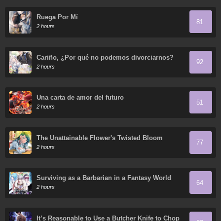
Ruega Por Mí
81
2 hours
Cariño, ¿Por qué no podemos divorciarnos?
92
2 hours
Una carta de amor del futuro
51
2 hours
The Unattainable Flower's Twisted Bloom
77
2 hours
Surviving as a Barbarian in a Fantasy World
64
2 hours
It’s Reasonable to Use a Butcher Knife to Chop