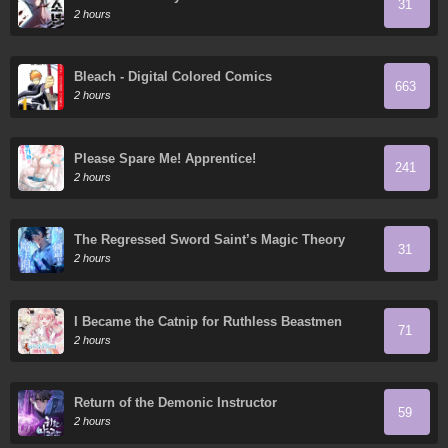
31
2 hours
Bleach - Digital Colored Comics
663
2 hours
Please Spare Me! Apprentice!
241
2 hours
The Regressed Sword Saint’s Magic Theory
31
2 hours
I Became the Catnip for Ruthless Beastmen
71
2 hours
Return of the Demonic Instructor
59
2 hours