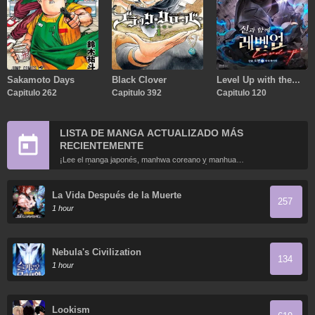
Sakamoto Days
Black Clover
Level Up with the
Capitulo 262
Capitulo 392
Gods
Capitulo 120
LISTA DE MANGA ACTUALIZADO MÁS
RECIENTEMENTE
¡Lee el manga japonés, manhwa coreano y manhua
chino más recientemente actualizados en línea gratis!
La Vida Después de la Muerte
257
1 hour
Nebula's Civilization
134
1 hour
Lookism