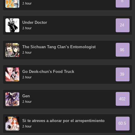
8
1 hour
Under Doctor
24
1 hour
The Sichuan Tang Clan’s Entomologist
96
1 hour
Go Deok-chun's Food Truck
39
1 hour
Gen
402
1 hour
Si te atreves a añorar por el arrepentimiento
60.5
1 hour