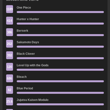
One Piece
1189
Hunter x Hunter
414
Berserk
386
Sakamoto Days
262
Black Clover
392
Level Up with the Gods
120
Bleach
686
Blue Period
82
Jujutsu Kaisen Modulo
25.6