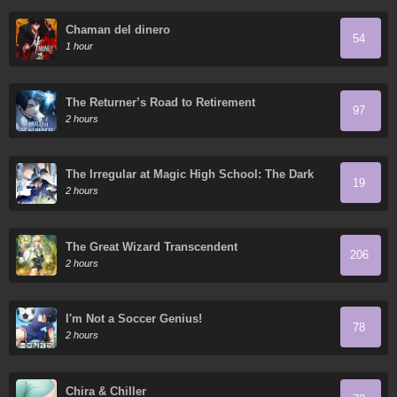
Chaman del dinero
54
1 hour
The Returner’s Road to Retirement
97
2 hours
The Irregular at Magic High School: The Dark
19
Flashes in the Night's Veil
2 hours
The Great Wizard Transcendent
206
2 hours
I'm Not a Soccer Genius!
78
2 hours
Chira & Chiller