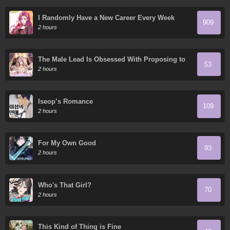
I Randomly Have a New Career Every Week
909
2 hours
The Male Lead Is Obsessed With Proposing to
53
Me
2 hours
Iseop’s Romance
109
2 hours
For My Own Good
93
2 hours
Who's That Girl?
70
2 hours
This Kind of Thing is Fine