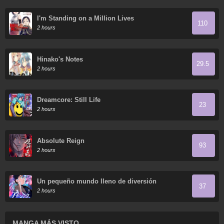
I'm Standing on a Million Lives
110
2 hours
Hinako's Notes
29.5
2 hours
Dreamcore: Still Life
23
2 hours
Absolute Reign
93
2 hours
Un pequeño mundo lleno de diversión
37
2 hours
MANGA MÁS VISTO