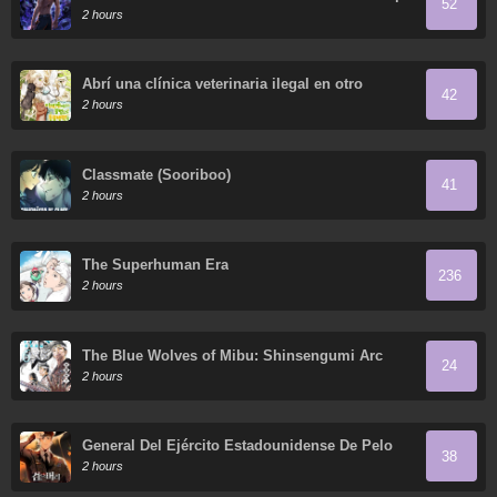
52
Down Everything in the World, Right?
2 hours
Abrí una clínica veterinaria ilegal en otro
42
mundo
2 hours
Classmate (Sooriboo)
41
2 hours
The Superhuman Era
236
2 hours
The Blue Wolves of Mibu: Shinsengumi Arc
24
2 hours
General Del Ejército Estadounidense De Pelo
38
Negro
2 hours