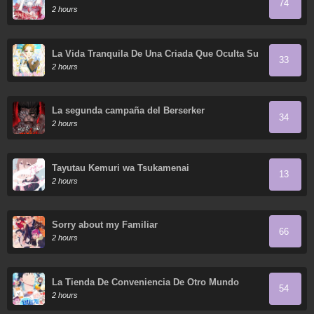
74
2 hours
La Vida Tranquila De Una Criada Que Oculta Su
33
Poder Y Lo Disfruta
2 hours
La segunda campaña del Berserker
34
2 hours
Tayutau Kemuri wa Tsukamenai
13
2 hours
Sorry about my Familiar
66
2 hours
La Tienda De Conveniencia De Otro Mundo
54
2 hours