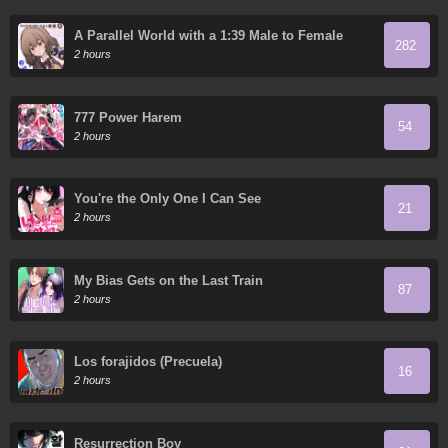
A Parallel World with a 1:39 Male to Female
282
Ratio is Unexpectedly Normal (Fan Colored)
2 hours
777 Power Harem
54
2 hours
You're the Only One I Can See
21
2 hours
My Bias Gets on the Last Train
87
2 hours
Los forajidos (Precuela)
16
2 hours
Resurrection Boy