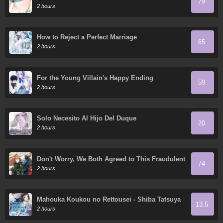
79
2 hours
How to Reject a Perfect Marriage
65
2 hours
For the Young Villain's Happy Ending
59
2 hours
Solo Necesito Al Hijo Del Duque
20
2 hours
Don't Worry, We Both Agreed to This Fraudulent
74
Marriage
2 hours
Mahouka Koukou no Rettousei - Shiba Tatsuya
13.5
Ansatsu Keikaku
2 hours