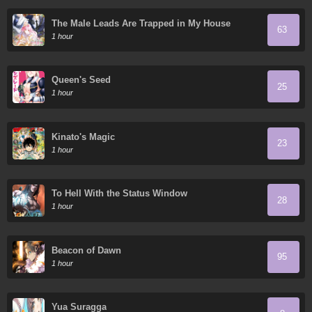
The Male Leads Are Trapped in My House
63
1 hour
Queen's Seed
25
1 hour
Kinato's Magic
23
1 hour
To Hell With the Status Window
28
1 hour
Beacon of Dawn
95
1 hour
Yua Suragga