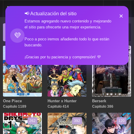
📢 Actualización del sitio
×
Estamos agregando nuevo contenido y mejorando
el sitio para ofrecerte una mejor experiencia.
ACTUALIZACIONES POPULARES
💜
Manga popular actualizado recientemente
Poco a poco iremos añadiendo todo lo que están
buscando.
1189
414
386
¡Gracias por tu paciencia y comprensión! 💜
One Piece
Hunter x Hunter
Berserk
Capitulo 1189
Capitulo 414
Capitulo 386
262
392
120