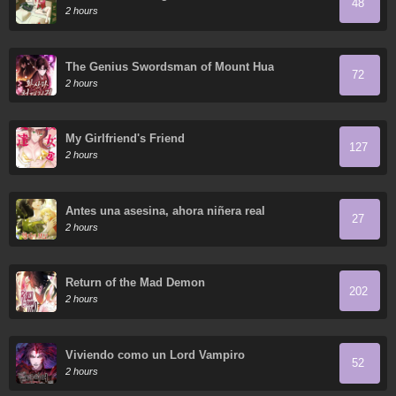
48
2 hours
The Genius Swordsman of Mount Hua
72
2 hours
My Girlfriend's Friend
127
2 hours
Antes una asesina, ahora niñera real
27
2 hours
Return of the Mad Demon
202
2 hours
Viviendo como un Lord Vampiro
52
2 hours