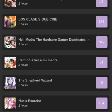
63
2 hours
LOS CLASE S QUE CRIÉ
174
2 hours
Hell Mode: The Hardcore Gamer Dominates in
78.2
Another World with Garbage Balancing
2 hours
Caminó a ver a mi madre
54
2 hours
The Shepherd Wizard
28
2 hours
Nue's Exorcist
154
2 hours