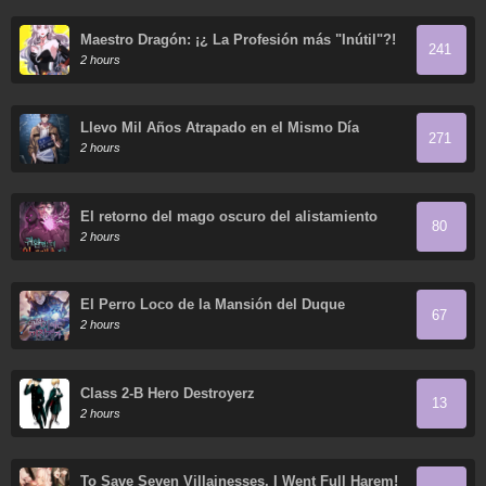
Maestro Dragón: ¡¿ La Profesión más "Inútil"?!
241
2 hours
Llevo Mil Años Atrapado en el Mismo Día
271
2 hours
El retorno del mago oscuro del alistamiento
80
2 hours
El Perro Loco de la Mansión del Duque
67
2 hours
Class 2-B Hero Destroyerz
13
2 hours
To Save Seven Villainesses, I Went Full Harem!