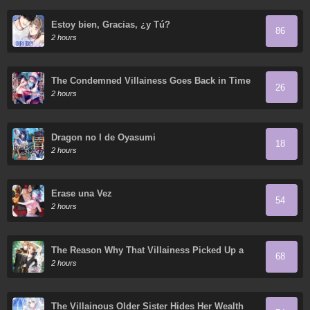
Estoy bien, Gracias, ¿y Tú?
86
2 hours
The Condemned Villainess Goes Back in Time
26
and Aims to Become the Ultimate Villain
2 hours
Dragon no I de Oyasumi
18
2 hours
Érase una Vez
54
2 hours
The Reason Why That Villainess Picked Up a
68
Sword
2 hours
The Villainous Older Sister Hides Her Wealth