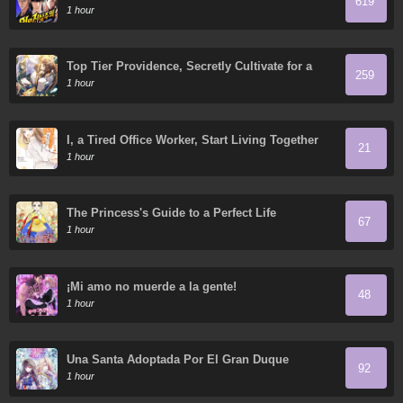
619
1 hour
Top Tier Providence, Secretly Cultivate for a
259
Thousand Years
1 hour
I, a Tired Office Worker, Start Living Together
21
with a Beautiful Highschool Girl whom I Met
1 hour
Again After 7 Years
The Princess's Guide to a Perfect Life
67
1 hour
¡Mi amo no muerde a la gente!
48
1 hour
Una Santa Adoptada Por El Gran Duque
92
1 hour