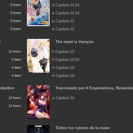
Because I Have an Adorable Daughter No
9 hours
Capitulo 34.20
9 hours
Capitulo 34.10
9 hours
Capitulo 33
9 hours
Capitulo 32
!
The maid is Vampire
12 hours
Capitulo 25
5 days
Capitulo 19.50
4 days
Capitulo 19
4 days
Capitulo 18
objetivo de
Traicionado por 8 Emperatrices, Renacid
Arrepentimiento que Desgarra las Entraña
12 hours
Capitulo 34
12 hours
Todos los colores de la nieve