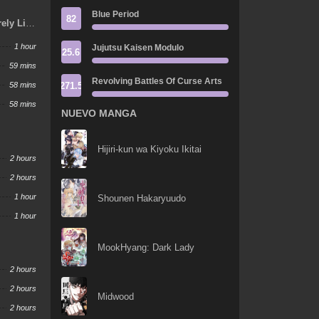
Blue Period
82
ely Life
ood
1 hour
Jujutsu Kaisen Modulo
25.6
59 mins
Revolving Battles Of Curse Arts
271.5
58 mins
58 mins
NUEVO MANGA
Hijiri-kun wa Kiyoku Ikitai
2 hours
2 hours
1 hour
Shounen Hakaryuudo
1 hour
MookHyang: Dark Lady
2 hours
2 hours
Midwood
2 hours