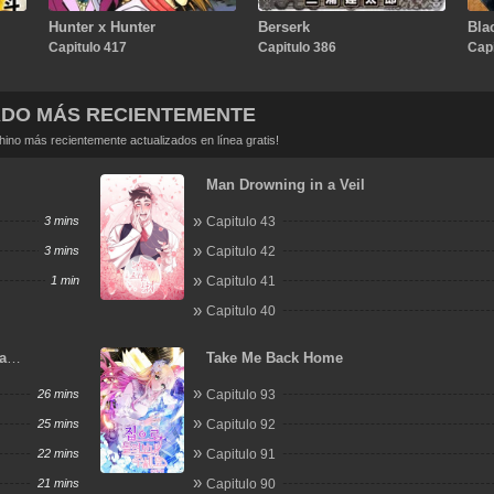
Hunter x Hunter
Berserk
Bla
Capitulo 417
Capitulo 386
Capi
ADO MÁS RECIENTEMENTE
no más recientemente actualizados en línea gratis!
Man Drowning in a Veil
3 mins
Capitulo 43
3 mins
Capitulo 42
1 min
Capitulo 41
Capitulo 40
a
Take Me Back Home
nk ni
26 mins
Capitulo 93
25 mins
Capitulo 92
22 mins
Capitulo 91
21 mins
Capitulo 90