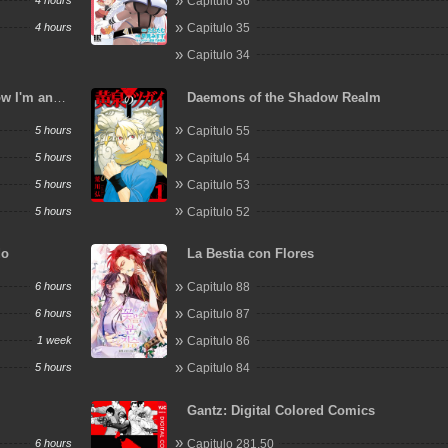
4 hours
Capitulo 36
4 hours
Capitulo 35
Capitulo 34
ow I'm an
Daemons of the Shadow Realm
 Another
5 hours
Capitulo 55
5 hours
Capitulo 54
5 hours
Capitulo 53
5 hours
Capitulo 52
do
La Bestia con Flores
6 hours
Capitulo 88
6 hours
Capitulo 87
1 week
Capitulo 86
5 hours
Capitulo 84
Gantz: Digital Colored Comics
6 hours
Capitulo 281.50