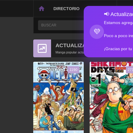
DIRECTORIO
CONTACTO
📢 Actualizac
Estamos agrega
💜
Poco a poco ir
ACTUALIZACIONES POPULA
¡Gracias por tu
Manga popular actualizado recientemente
1190
27