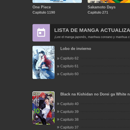
One Piece
Sakamoto Days
Capitulo 1190
Capitulo 271
LISTA DE MANGA ACTUALIZ
¡Lee el manga japonés, manhwa coreano y manhua chi
Lobo de invierno
Capitulo 62
Capitulo 61
Capitulo 60
Black na Kishidan no Dorei ga White n
Boukensha Guild ni Hikinukarete S-Ra
Capitulo 40
Narimashita
Capitulo 39
Capitulo 38
Capitulo 37