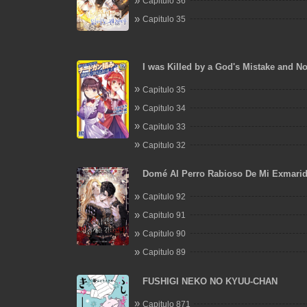
Capitulo 36
Capitulo 35
I was Killed by a God's Mistake and N
Extremely Overpowered Adventurer in
Capitulo 35
World
Capitulo 34
Capitulo 33
Capitulo 32
Domé Al Perro Rabioso De Mi Exmari
Capitulo 92
Capitulo 91
Capitulo 90
Capitulo 89
FUSHIGI NEKO NO KYUU-CHAN
Capitulo 871