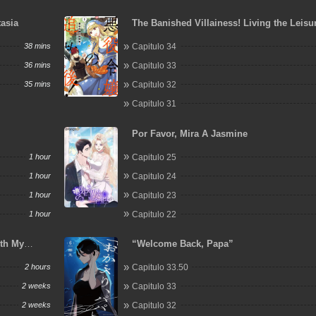
asia
The Banished Villainess! Living the Leisur
of a Nun Making Revolutionary Church F
38 mins
Capitulo 34
36 mins
Capitulo 33
35 mins
Capitulo 32
Capitulo 31
Por Favor, Mira A Jasmine
1 hour
Capitulo 25
1 hour
Capitulo 24
1 hour
Capitulo 23
1 hour
Capitulo 22
ith My
“Welcome Back, Papa”
2 hours
Capitulo 33.50
2 weeks
Capitulo 33
2 weeks
Capitulo 32