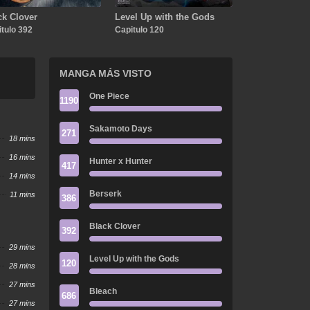
ck Clover
Level Up with the Gods
tulo 392
Capitulo 120
MANGA MÁS VISTO
One Piece
1190
Sakamoto Days
271
18 mins
16 mins
Hunter x Hunter
417
14 mins
Berserk
11 mins
386
Black Clover
392
29 mins
Level Up with the Gods
120
28 mins
27 mins
Bleach
686
27 mins