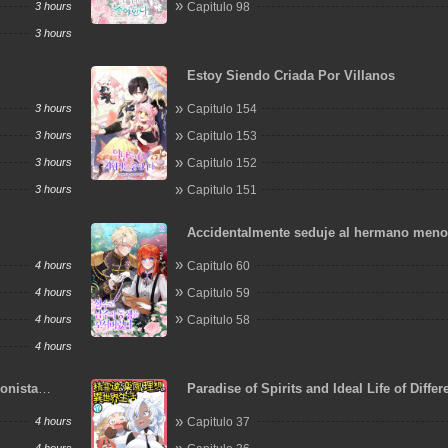
3 hours
Capitulo 98
3 hours
Estoy Siendo Criada Por Villanos
3 hours
Capitulo 154
3 hours
Capitulo 153
3 hours
Capitulo 152
3 hours
Capitulo 151
Accidentalmente seduje al hermano meno
protagonista masculino
4 hours
Capitulo 60
4 hours
Capitulo 59
4 hours
Capitulo 58
4 hours
onista
Paradise of Spirits and Ideal Life of Differ
World
4 hours
Capitulo 37