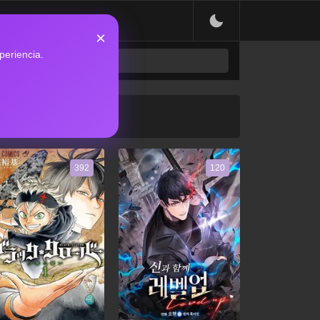
×
periencia.
392
120