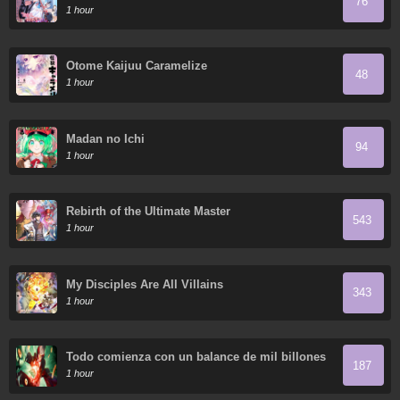
76
Reincarnation of Paganini
1 hour
Otome Kaijuu Caramelize
48
1 hour
Madan no Ichi
94
1 hour
Rebirth of the Ultimate Master
543
1 hour
My Disciples Are All Villains
343
1 hour
Todo comienza con un balance de mil billones
187
en el Inframundo
1 hour