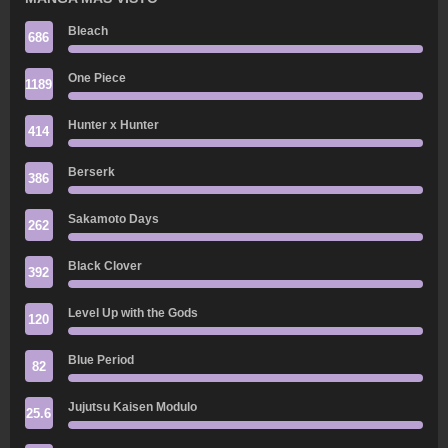
Bleach
686
One Piece
1189
Hunter x Hunter
414
Berserk
386
Sakamoto Days
262
Black Clover
392
Level Up with the Gods
120
Blue Period
82
Jujutsu Kaisen Modulo
25.6