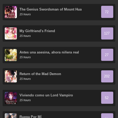
The Genius Swordsman of Mount Hua
72
15 hours
My Girlfriend's Friend
127
15 hours
Antes una asesina, ahora niñera real
27
15 hours
Return of the Mad Demon
202
15 hours
Viviendo como un Lord Vampiro
52
15 hours
Ruega Por Mí