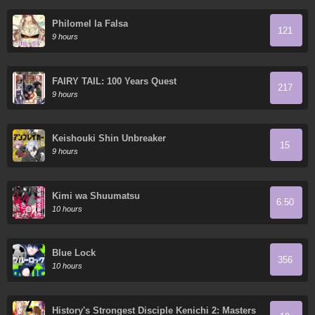
Philomel la Falsa
121
9 hours
FAIRY TAIL: 100 Years Quest
217
9 hours
Keishouki Shin Unbreaker
15
9 hours
Kimi wa Shuumatsu
6.50
10 hours
Blue Lock
356
10 hours
History's Strongest Disciple Kenichi 2: Masters