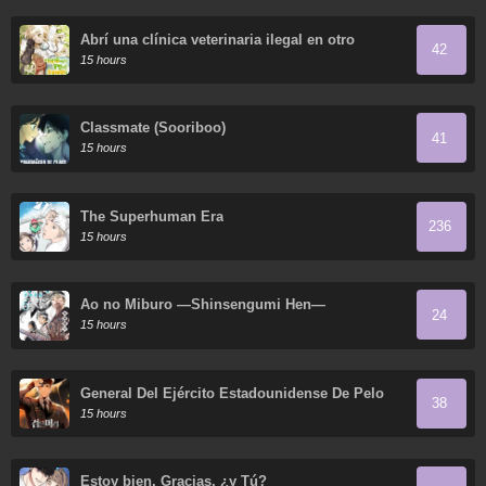
Abrí una clínica veterinaria ilegal en otro
42
mundo
15 hours
Classmate (Sooriboo)
41
15 hours
The Superhuman Era
236
15 hours
Ao no Miburo —Shinsengumi Hen—
24
15 hours
General Del Ejército Estadounidense De Pelo
38
Negro
15 hours
Estoy bien, Gracias, ¿y Tú?