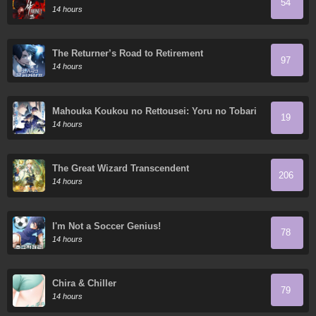
54
14 hours
The Returner’s Road to Retirement
97
14 hours
Mahouka Koukou no Rettousei: Yoru no Tobari
19
ni Yami wa Hirameku
14 hours
The Great Wizard Transcendent
206
14 hours
I'm Not a Soccer Genius!
78
14 hours
Chira & Chiller
79
14 hours