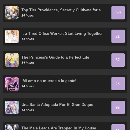
Top Tier Providence, Secretly Cultivate for a
259
Thousand Years
14 hours
I, a Tired Office Worker, Start Living Together
21
with a Beautiful Highschool Girl whom I Met
14 hours
Again After 7 Years
The Princess's Guide to a Perfect Life
67
14 hours
¡Mi amo no muerde a la gente!
48
14 hours
Una Santa Adoptada Por El Gran Duque
92
14 hours
The Male Leads Are Trapped in My House