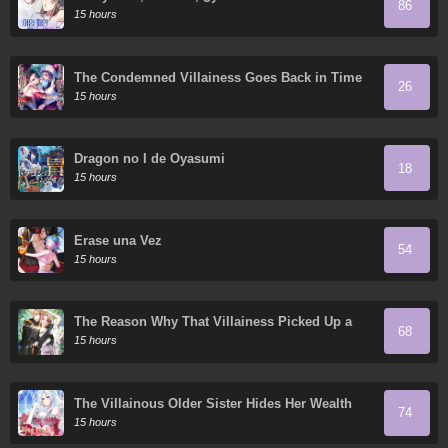
86
15 hours
The Condemned Villainess Goes Back in Time
26
and Aims to Become the Ultimate Villain
15 hours
Dragon no I de Oyasumi
18
15 hours
Érase una Vez
54
15 hours
The Reason Why That Villainess Picked Up a
68
Sword
15 hours
The Villainous Older Sister Hides Her Wealth
74
15 hours