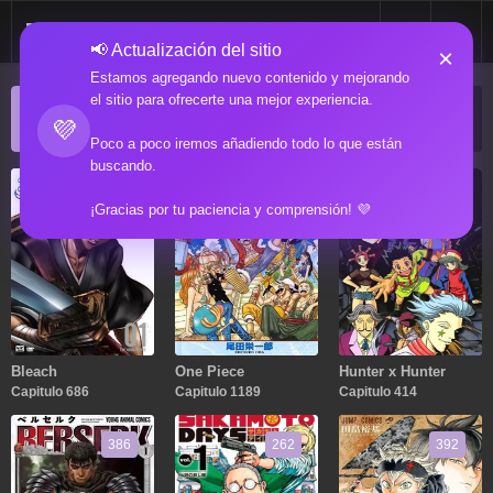
📢 Actualización del sitio
×
Estamos agregando nuevo contenido y mejorando
el sitio para ofrecerte una mejor experiencia.
ACTUALIZACIONES POPULARES
💜
Manga popular actualizado recientemente
Poco a poco iremos añadiendo todo lo que están
buscando.
686
1189
414
¡Gracias por tu paciencia y comprensión! 💜
Bleach
One Piece
Hunter x Hunter
Capitulo 686
Capitulo 1189
Capitulo 414
386
262
392