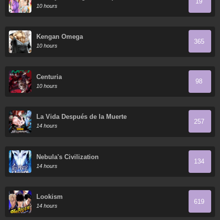
19
Arc
10 hours
Kengan Omega
365
10 hours
Centuria
98
10 hours
La Vida Después de la Muerte
257
14 hours
Nebula's Civilization
134
14 hours
Lookism
619
14 hours