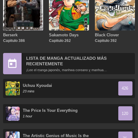
Berserk
Sakamoto Days
Black Clover
Capitulo 386
Capitulo 262
Capitulo 392
LISTA DE MANGA ACTUALIZADO MÁS
RECIENTEMENTE
¡Lee el manga japonés, manhwa coreano y manhua
chino más recientemente actualizados en línea gratis!
Uchuu Kyoudai
426
23 mins
The Price Is Your Everything
120
1 hour
The Artistic Genius of Music Is the