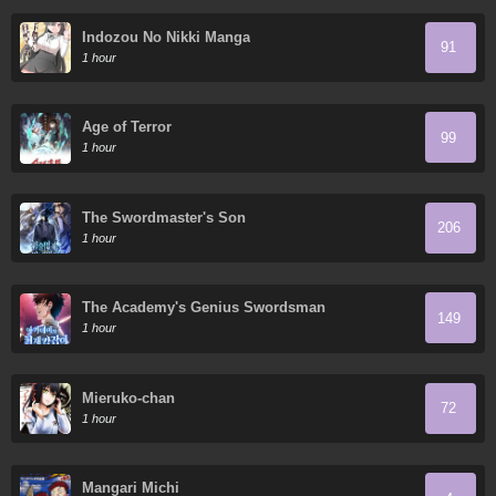
Indozou No Nikki Manga
91
1 hour
Age of Terror
99
1 hour
The Swordmaster's Son
206
1 hour
The Academy's Genius Swordsman
149
1 hour
Mieruko-chan
72
1 hour
Mangari Michi