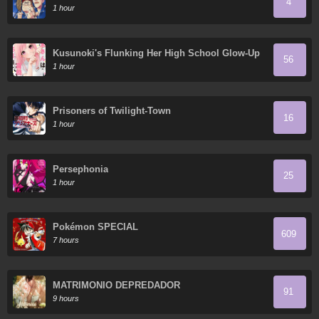
4
1 hour
Kusunoki's Flunking Her High School Glow-Up
56
1 hour
Prisoners of Twilight-Town
16
1 hour
Persephonia
25
1 hour
Pokémon SPECIAL
609
7 hours
MATRIMONIO DEPREDADOR
91
9 hours