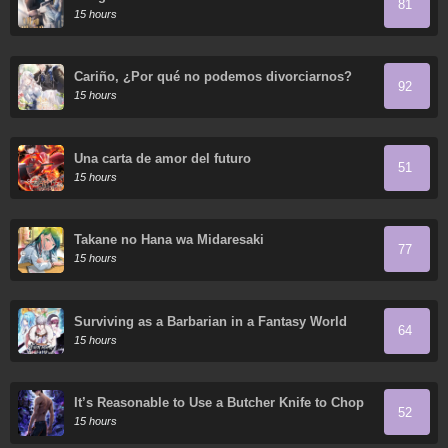
81
15 hours
Cariño, ¿Por qué no podemos divorciarnos?
92
15 hours
Una carta de amor del futuro
51
15 hours
Takane no Hana wa Midaresaki
77
15 hours
Surviving as a Barbarian in a Fantasy World
64
15 hours
It’s Reasonable to Use a Butcher Knife to Chop
52
Down Everything in the World, Right?
15 hours