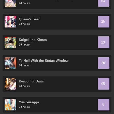
63
14 hours
Queen's Seed
25
14 hours
Kaigeki no Kinato
23
14 hours
To Hell With the Status Window
28
14 hours
Beacon of Dawn
95
14 hours
Yua Suragga
8
14 hours