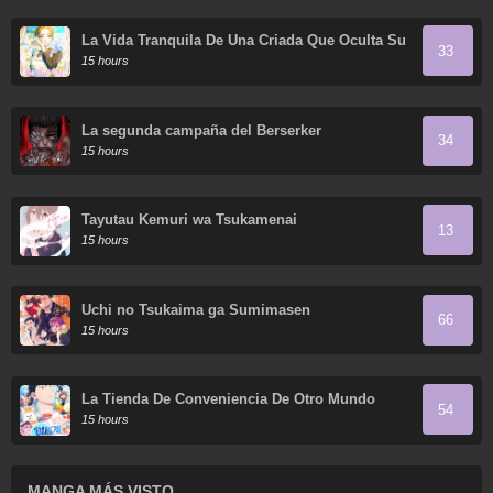
La Vida Tranquila De Una Criada Que Oculta Su
33
Poder Y Lo Disfruta
15 hours
La segunda campaña del Berserker
34
15 hours
Tayutau Kemuri wa Tsukamenai
13
15 hours
Uchi no Tsukaima ga Sumimasen
66
15 hours
La Tienda De Conveniencia De Otro Mundo
54
15 hours
MANGA MÁS VISTO