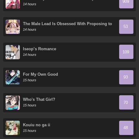
909
14 hours
The Male Lead Is Obsessed With Proposing to
53
Me
14 hours
Iseop’s Romance
109
14 hours
For My Own Good
93
15 hours
Who's That Girl?
70
15 hours
Kouiu no ga ii
48
15 hours