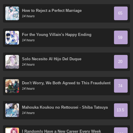
How to Reject a Perfect Marriage
65
14 hours
For the Young Villain's Happy Ending
59
14 hours
Solo Necesito Al Hijo Del Duque
20
14 hours
Don't Worry, We Both Agreed to This Fraudulent
74
Marriage
14 hours
Mahouka Koukou no Rettousei - Shiba Tatsuya
13.5
Ansatsu Keikaku
14 hours
I Randomly Have a New Career Every Week