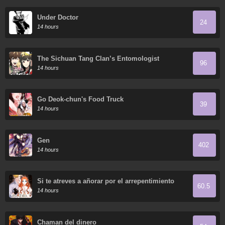
Under Doctor
24
14 hours
The Sichuan Tang Clan’s Entomologist
96
14 hours
Go Deok-chun's Food Truck
39
14 hours
Gen
402
14 hours
Si te atreves a añorar por el arrepentimiento
60.5
14 hours
Chaman del dinero