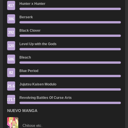
Hunter x Hunter
417
Berserk
386
Black Clover
392
Level Up with the Gods
120
Bleach
686
Blue Period
82
Jujutsu Kaisen Modulo
25.6
Revolving Battles Of Curse Arts
271.5
NUEVO MANGA
Chitose etc.