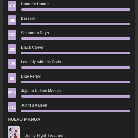
Hunter x Hunter
414
Berserk
386
Sakamoto Days
262
Black Clover
392
Level Up with the Gods
120
Blue Period
82
Jujutsu Kaisen Modulo
25.6
Jujutsu Kaisen
271.5
NUEVO MANGA
Bunny Night Treatment