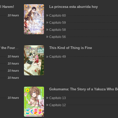
ll Harem!
La princesa esta aburrida hoy
10 hours
Capitulo 60
Capitulo 59
Capitulo 58
Capitulo 56
f the Four
This Kind of Thing is Fine
m My Job,
10 hours
Capitulo 49
a Hero and
10 hours
10 hours
10 hours
Gokumama: The Story of a Yakuza Who B
Mom
10 hours
Capitulo 13
Capitulo 12