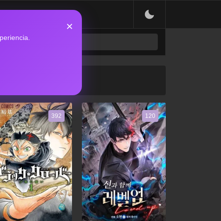
×
periencia.
392
120