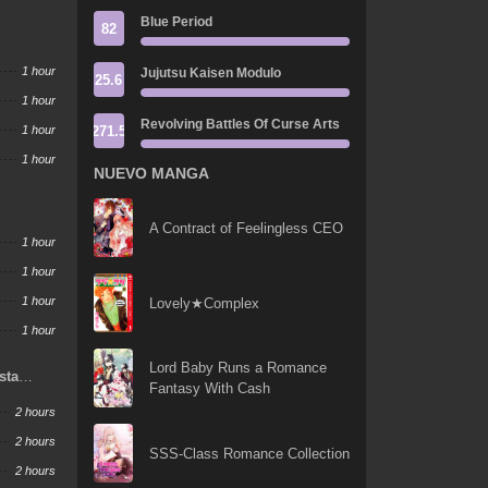
Blue Period
82
1 hour
Jujutsu Kaisen Modulo
25.6
1 hour
Revolving Battles Of Curse Arts
271.5
1 hour
1 hour
NUEVO MANGA
A Contract of Feelingless CEO
1 hour
1 hour
1 hour
Lovely★Complex
1 hour
Lord Baby Runs a Romance
sta
Fantasy With Cash
2 hours
2 hours
SSS-Class Romance Collection
2 hours