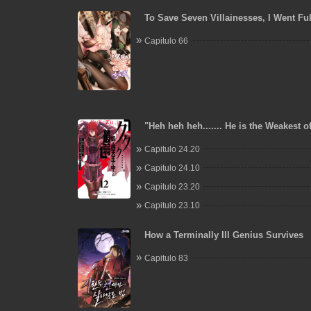
To Save Seven Villainesses, I Went Fu
Capitulo 66
"Heh heh heh....... He is the Weakest o
Heavenly Kings." I was Dismissed fro
Capitulo 24.20
but Somehow I Became the Master of 
a Priestess
Capitulo 24.10
Capitulo 23.20
Capitulo 23.10
How a Terminally Ill Genius Survives
Capitulo 83