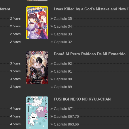
ferent
I was Killed by a God's Mistake and Now 
Extremely Overpowered Adventurer in An
2 hours
Capitulo 35
World
2 hours
Capitulo 34
2 hours
Capitulo 33
2 hours
Capitulo 32
Domé Al Perro Rabioso De Mi Exmarido
3 hours
Capitulo 92
3 hours
Capitulo 91
3 hours
Capitulo 90
3 hours
Capitulo 89
FUSHIGI NEKO NO KYUU-CHAN
4 hours
Capitulo 871
4 hours
Capitulo 867.70
4 hours
Capitulo 863.66