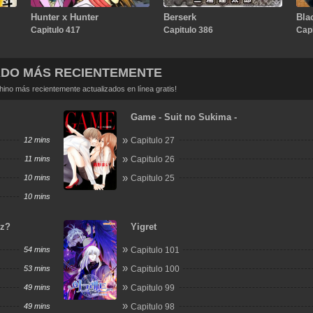
Hunter x Hunter
Berserk
Bla
Capitulo 417
Capitulo 386
Capi
ADO MÁS RECIENTEMENTE
no más recientemente actualizados en línea gratis!
Game - Suit no Sukima -
12 mins
Capitulo 27
11 mins
Capitulo 26
10 mins
Capitulo 25
10 mins
iz?
Yigret
54 mins
Capitulo 101
53 mins
Capitulo 100
49 mins
Capitulo 99
49 mins
Capitulo 98