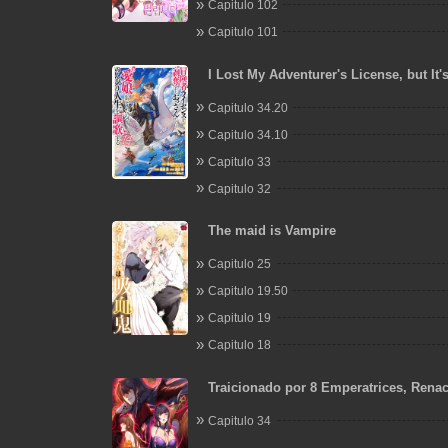
Capitulo 102
Capitulo 101
I Lost My Adventurer's License, but It'
Because I Have an Adorable Daughter
Capitulo 34.20
Capitulo 34.10
Capitulo 33
Capitulo 32
The maid is Vampire
Capitulo 25
Capitulo 19.50
Capitulo 19
Capitulo 18
Traicionado por 8 Emperatrices, Rena
Arrepentimiento que Desgarra las Ent
Capitulo 34