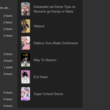
Kakawatte wa Ikenai Type no
I'm an
Musume ga Kanojo ni Natta
other
2 hours
2 hours
Hideout
2 hours
2 hours
Dakkou Suru Made Ochimasen
3 hours
Way To Heaven
3 hours
1 week
3 hours
Evil Heart
4 hours
Super School Doctor
4 hours
4 hours