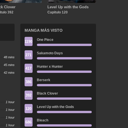
ck Clover
Level Up with the Gods
tulo 392
Capitulo 120
MANGA MÁS VISTO
One Piece
1190
Sakamoto Days
271
48 mins
45 mins
Hunter x Hunter
417
42 mins
Berserk
386
Black Clover
392
1 hour
Level Up with the Gods
120
1 hour
1 hour
Bleach
686
1 hour