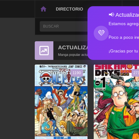
DIRECTORIO
CONTACTO
📢 Actualizac
Estamos agrega
💜
Poco a poco ir
ACTUALIZACIONES POPULA
¡Gracias por tu
Manga popular actualizado recientemente
1190
27