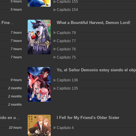
5 hours
Capitulo 155
5 hours
Capitulo 154
s Fine
What a Bountiful Harvest, Demon Lord!
 Now
7 hours
Capitulo 79
7 hours
Capitulo 77
7 hours
Capitulo 76
7 hours
Capitulo 75
Yo, el Señor Demonio estoy siendo el obj
mis discípulas
9 hours
Capitulo 136
2 months
Capitulo 135
2 months
2 months
cido en un
I Fell for My Friend's Older Sister
rañas
10 hours
Capitulo 4