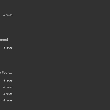
8 hours
Harem!
8 hours
e Four
y Job,
8 hours
ero and
8 hours
8 hours
8 hours