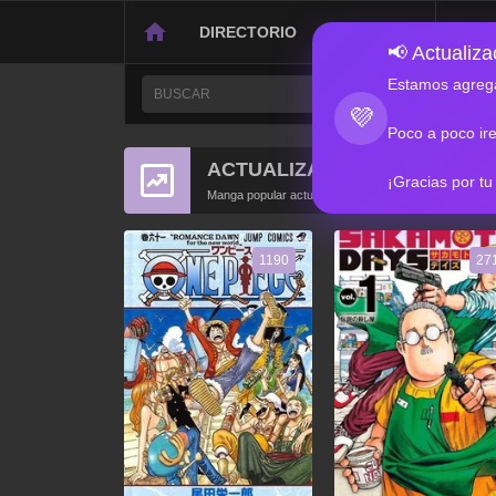
DIRECTORIO
CONTACTO
📢 Actualizac
Estamos agrega
💜
Poco a poco ir
ACTUALIZACIONES POPULA
¡Gracias por tu
Manga popular actualizado recientemente
1190
27