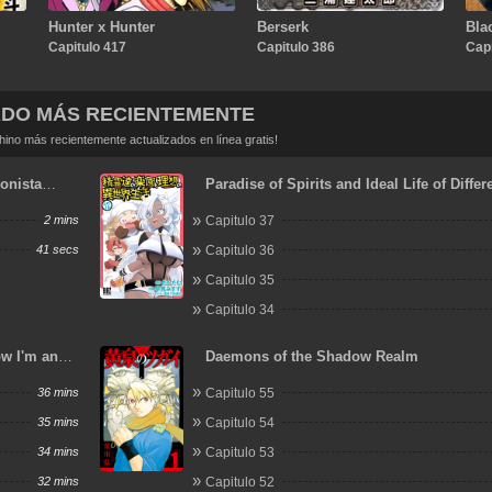
Hunter x Hunter
Berserk
Bla
Capitulo 417
Capitulo 386
Capi
ADO MÁS RECIENTEMENTE
no más recientemente actualizados en línea gratis!
onista
Paradise of Spirits and Ideal Life of Differ
World
2 mins
Capitulo 37
41 secs
Capitulo 36
Capitulo 35
Capitulo 34
ow I'm an
Daemons of the Shadow Realm
 Another
36 mins
Capitulo 55
35 mins
Capitulo 54
34 mins
Capitulo 53
32 mins
Capitulo 52