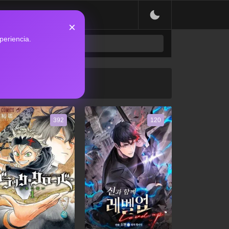
×
periencia.
392
120