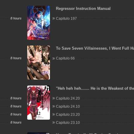
Regressor Instruction Manual
8 hours
Capitulo 197
To Save Seven Villainesses, I Went Full 
8 hours
Capitulo 66
"Heh heh heh....... He is the Weakest of th
Heavenly Kings." I was Dismissed from M
8 hours
Capitulo 24.20
but Somehow I Became the Master of a H
a Priestess
8 hours
Capitulo 24.10
8 hours
Capitulo 23.20
8 hours
Capitulo 23.10