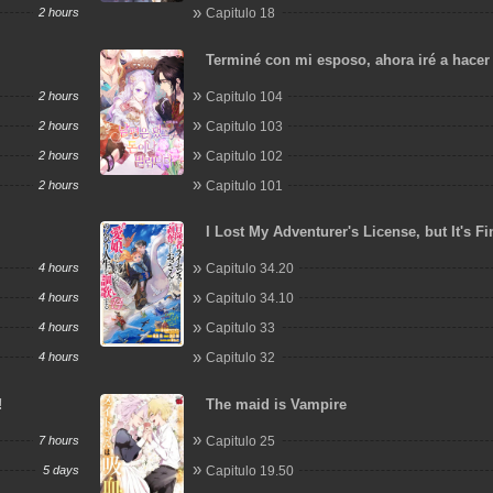
2 hours
Capitulo 18
Terminé con mi esposo, ahora iré a hacer
2 hours
Capitulo 104
2 hours
Capitulo 103
2 hours
Capitulo 102
2 hours
Capitulo 101
I Lost My Adventurer's License, but It's Fi
Because I Have an Adorable Daughter No
4 hours
Capitulo 34.20
4 hours
Capitulo 34.10
4 hours
Capitulo 33
4 hours
Capitulo 32
!
The maid is Vampire
7 hours
Capitulo 25
5 days
Capitulo 19.50