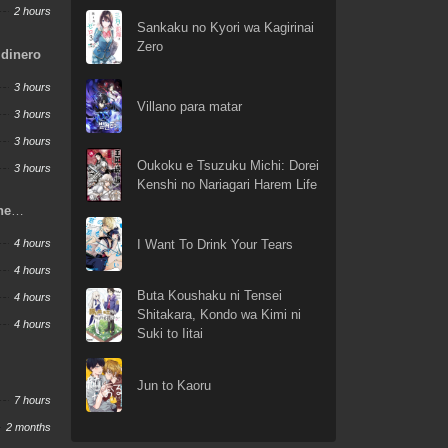
2 hours
Sankaku no Kyori wa Kagirinai
Zero
 dinero
3 hours
Villano para matar
3 hours
3 hours
Oukoku e Tsuzuku Michi: Dorei
3 hours
Kenshi no Nariagari Harem Life
ne
w
I Want To Drink Your Tears
4 hours
4 hours
Buta Koushaku ni Tensei
4 hours
Shitakara, Kondo wa Kimi ni
4 hours
Suki to Iitai
Jun to Kaoru
7 hours
2 months