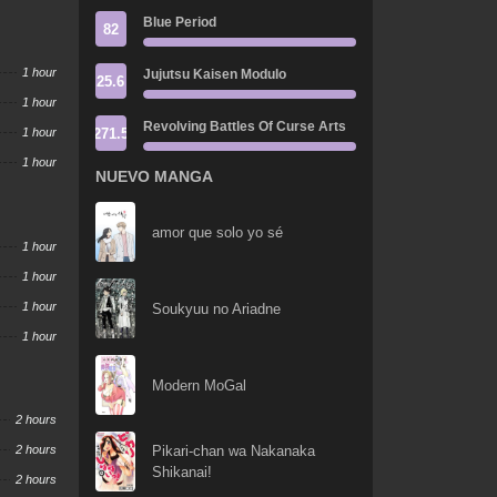
Blue Period
82
1 hour
Jujutsu Kaisen Modulo
25.6
1 hour
Revolving Battles Of Curse Arts
271.5
1 hour
1 hour
NUEVO MANGA
amor que solo yo sé
1 hour
1 hour
1 hour
Soukyuu no Ariadne
1 hour
Modern MoGal
2 hours
2 hours
Pikari-chan wa Nakanaka
Shikanai!
2 hours