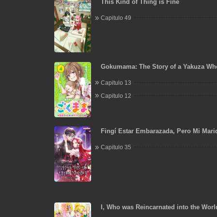
This Kind of Thing is Fine
Capitulo 49
Gokumama: The Story of a Yakuza Wh
Mom
Capitulo 13
Capitulo 12
Fingí Estar Embarazada, Pero Mi Mar
Capitulo 35
I, Who was Reincarnated into the Worl
Will Make the NTR Heroine Happy with