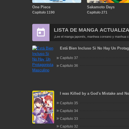
One Piece
Sakamoto Days
Capitulo 1190
Capitulo 271
LISTA DE MANGA ACTUALIZ
¡Lee el manga japonés, manhwa coreano y manhua chi
Está Bien Incluso Si No Hay Un Protag
Masculino
Capitulo 37
Capitulo 36
I was Killed by a God's Mistake and N
Extremely Overpowered Adventurer in
Capitulo 35
World
Capitulo 34
Capitulo 33
Capitulo 32