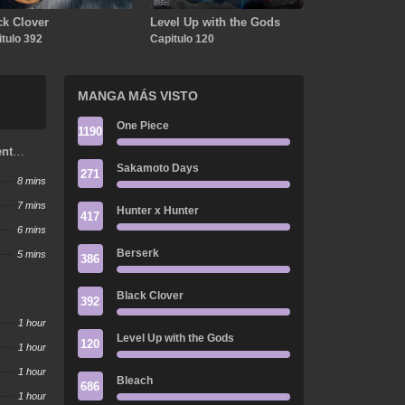
ck Clover
Level Up with the Gods
tulo 392
Capitulo 120
MANGA MÁS VISTO
One Piece
1190
ent
Sakamoto Days
271
8 mins
7 mins
Hunter x Hunter
417
6 mins
Berserk
5 mins
386
Black Clover
392
1 hour
Level Up with the Gods
120
1 hour
1 hour
Bleach
686
1 hour