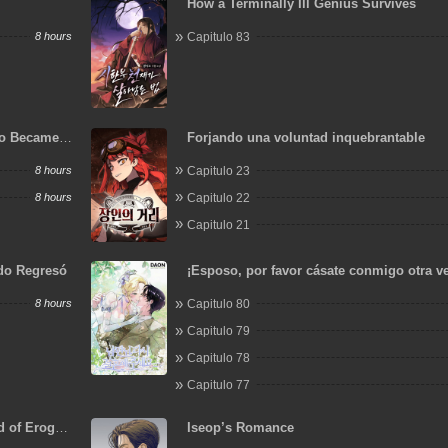
How a Terminally Ill Genius Survives
8 hours
Capitulo 83
o Became a
Forjando una voluntad inquebrantable
8 hours
Capitulo 23
8 hours
Capitulo 22
Capitulo 21
ido Regresó
¡Esposo, por favor cásate conmigo otra v
8 hours
Capitulo 80
Capitulo 79
Capitulo 78
Capitulo 77
d of Eroge,
Iseop’s Romance
 My Love.