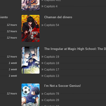
Capitulo 4
miento
Chaman del dinero
12 hours
Capitulo 54
12 hours
12 hours
The Irregular at Magic High School: The 
Flashes in the Night's Veil
12 hours
Capitulo 19
1 week
Capitulo 18
1 week
Capitulo 17
1 week
Capitulo 13
I'm Not a Soccer Genius!
12 hours
Capitulo 78
Capitulo 28