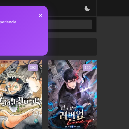
×
periencia.
392
120