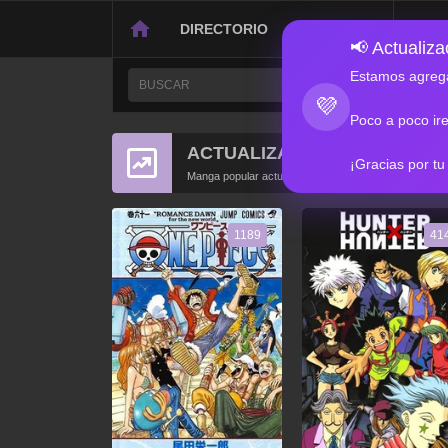
DIRECTORIO
CONTACTO
📢 Actualizac
Estamos agrega
💜
Poco a poco ir
ACTUALIZACIONES POPULA
¡Gracias por tu
Manga popular actualizado recientemente
1189
41