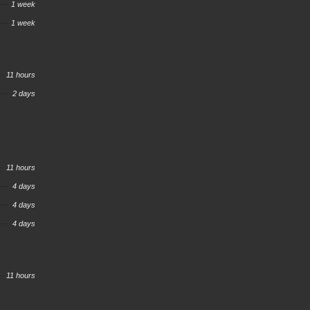
1 week
1 week
11 hours
2 days
11 hours
4 days
4 days
4 days
11 hours