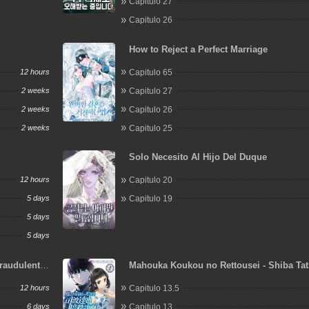
Capitulo 27
Capitulo 26
How to Reject a Perfect Marriage
12 hours
Capitulo 65
2 weeks
Capitulo 27
2 weeks
Capitulo 26
2 weeks
Capitulo 25
Solo Necesito Al Hijo Del Duque
12 hours
Capitulo 20
5 days
Capitulo 19
5 days
5 days
raudulent
Mahouka Koukou no Rettousei - Shiba Ta
Ansatsu Keikaku
12 hours
Capitulo 13.5
6 days
Capitulo 13