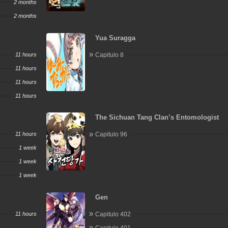
2 months
2 months
Yua Suragga
11 hours
Capitulo 8
11 hours
11 hours
11 hours
The Sichuan Tang Clan’s Entomologist
11 hours
Capitulo 96
1 week
1 week
1 week
Gen
11 hours
Capitulo 402
Capitulo 401