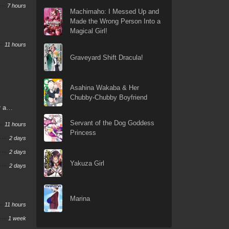
7 hours
Machimaho: I Messed Up and
Made the Wrong Person Into a
Magical Girl!
11 hours
Graveyard Shift Dracula!
Asahina Wakaba & Her
Chubby-Chubby Boyfriend
r a
Servant of the Dog Goddess
11 hours
Princess
2 days
2 days
Yakuza Girl
2 days
Marina
11 hours
1 week