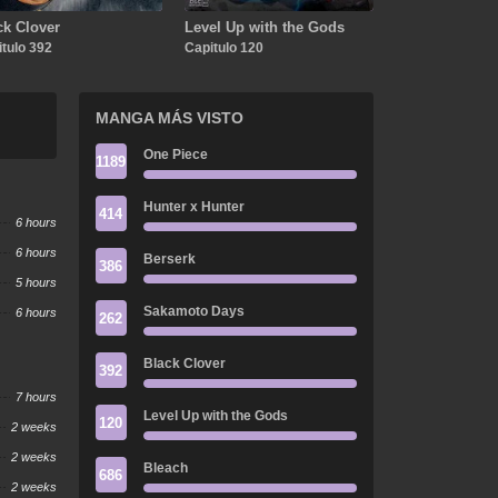
ck Clover
Level Up with the Gods
tulo 392
Capitulo 120
MANGA MÁS VISTO
One Piece
1189
Hunter x Hunter
414
6 hours
6 hours
Berserk
386
5 hours
Sakamoto Days
6 hours
262
Black Clover
392
7 hours
Level Up with the Gods
120
2 weeks
2 weeks
Bleach
686
2 weeks