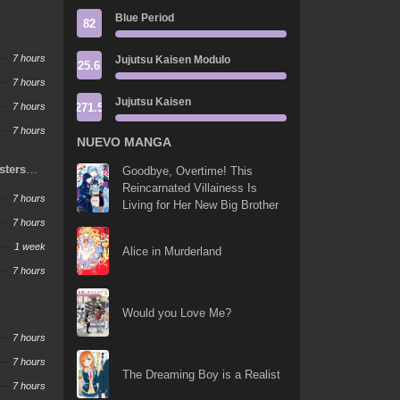
Blue Period
82
7 hours
Jujutsu Kaisen Modulo
25.6
7 hours
Jujutsu Kaisen
271.5
7 hours
7 hours
NUEVO MANGA
sters
Goodbye, Overtime! This
Reincarnated Villainess Is
7 hours
Living for Her New Big Brother
7 hours
1 week
Alice in Murderland
7 hours
Would you Love Me?
7 hours
7 hours
The Dreaming Boy is a Realist
7 hours