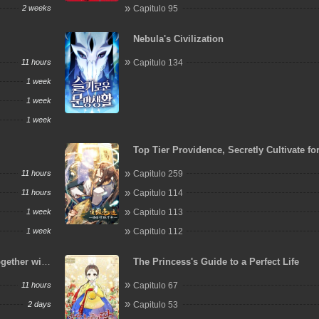
2 weeks
Capitulo 95
Nebula's Civilization
11 hours
Capitulo 134
1 week
1 week
1 week
Top Tier Providence, Secretly Cultivate fo
Thousand Years
11 hours
Capitulo 259
11 hours
Capitulo 114
1 week
Capitulo 113
1 week
Capitulo 112
ogether with
The Princess's Guide to a Perfect Life
t Again
11 hours
Capitulo 67
2 days
Capitulo 53