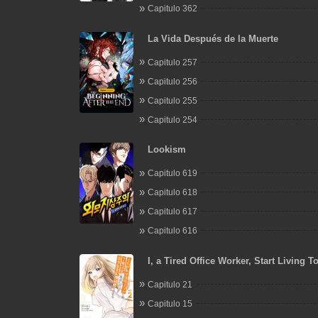
Capitulo 362
La Vida Después de la Muerte
Capitulo 257
Capitulo 256
Capitulo 255
Capitulo 254
Lookism
Capitulo 619
Capitulo 618
Capitulo 617
Capitulo 616
I, a Tired Office Worker, Start Living T
a Beautiful Highschool Girl whom I Me
Capitulo 21
After 7 Years
Capitulo 15