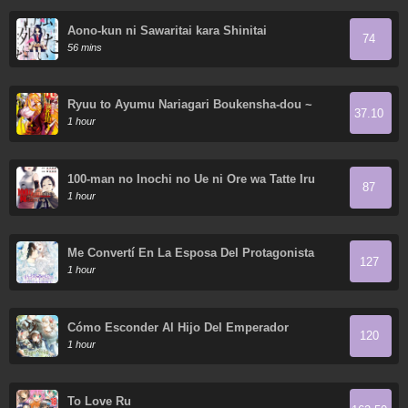
Aono-kun ni Sawaritai kara Shinitai
74
56 mins
Ryuu to Ayumu Nariagari Boukensha-dou ~
37.10
Youzumi toshite S-Rank Party kara Tsuihou
1 hour
Sareta Kaifuku Majutsushi, Suterareta Saki de
Saikyou no Shinryuu wo Fukkatsu Sasete
Shimau ~
100-man no Inochi no Ue ni Ore wa Tatte Iru
87
1 hour
Me Convertí En La Esposa Del Protagonista
127
Masculino
1 hour
Cómo Esconder Al Hijo Del Emperador
120
1 hour
To Love Ru