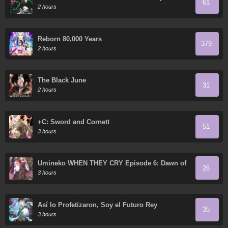
61
2 hours
Reborn 80,000 Years
379
2 hours
The Black June
31
2 hours
+C: Sword and Cornett
51
3 hours
Umineko WHEN THEY CRY Episode 6: Dawn of
26
the Golden Witch
3 hours
Así lo Profetizaron, Soy el Futuro Rey
35
3 hours