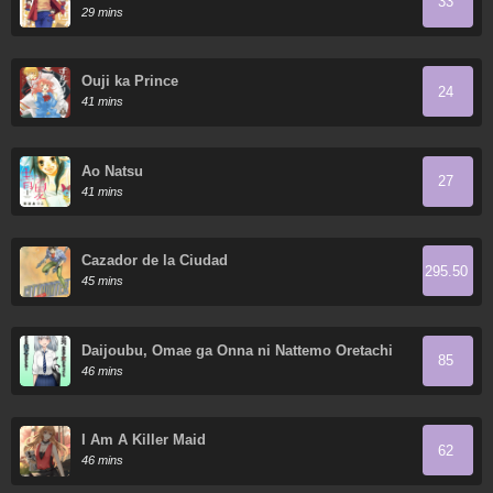
33
29 mins
Ouji ka Prince
24
41 mins
Ao Natsu
27
41 mins
Cazador de la Ciudad
295.50
45 mins
Daijoubu, Omae ga Onna ni Nattemo Oretachi
85
wa Shinyuu dakara na!
46 mins
I Am A Killer Maid
62
46 mins