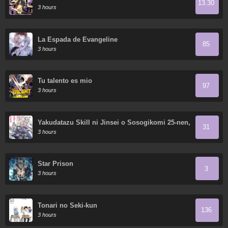
13.30
3 hours
La Espada de Evangeline
85
3 hours
Tu talento es mio
97
3 hours
Yakudatazu Skill ni Jinsei o Sosogikomi 25-nen,
31
Imasara Saikyou no Boukentan Midori Kashi no
3 hours
Akira
Star Prison
3
3 hours
Tonari no Seki-kun
136
3 hours