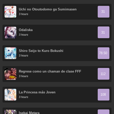
Uchi no Otoutodomo ga Sumimasen
31
3 hours
Odaliska
31
3 hours
Shiro Seijo to Kuro Bokushi
78.50
3 hours
Regrese como un chaman de clase FFF
112
3 hours
La Princesa más Joven
108
3 hours
Isekai Metara