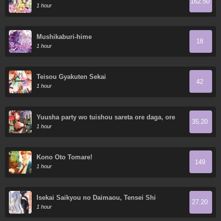
162.50
1 hour
Mushikaburi-hime
18
1 hour
Teisou Gyakuten Sekai
42
1 hour
Yuusha party wo tuishou sareta ore daga, ore
35.20
kara sudatte kuretayoude ureshii. Nanode
1 hour
daiseijo, omae ni otte korarete ha
komarunodaga?
Kono Oto Tomare!
149
1 hour
Isekai Saikyou no Daimaou, Tensei Shi
27.20
Boukensha ni Naru
1 hour