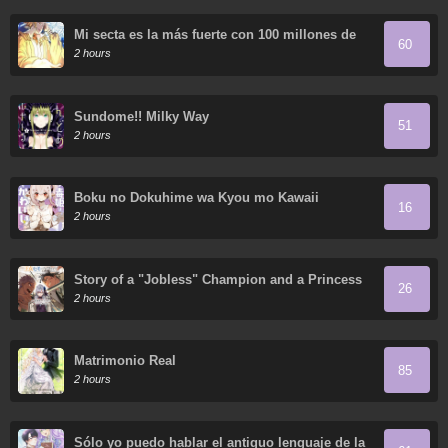
Mi secta es la más fuerte con 100 millones de
60
puntos
2 hours
Sundome!! Milky Way
51
2 hours
Boku no Dokuhime wa Kyou mo Kawaii
16
2 hours
Story of a "Jobless" Champion and a Princess
26
Who Together Find Their Happiness
2 hours
Matrimonio Real
85
2 hours
Sólo yo puedo hablar el antiguo lenguaje de la