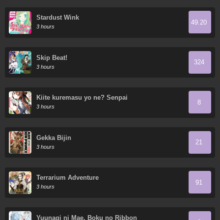
Stardust Wink
49.20
3 hours
Skip Beat!
324
3 hours
Kiite kuremasu yo ne? Senpai
8
3 hours
Gekka Bijin
21
3 hours
Terrarium Adventure
91
3 hours
Yuunagi ni Mae, Boku no Ribbon