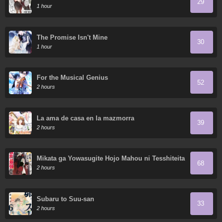
29
1 hour
The Promise Isn't Mine
30
1 hour
For the Musical Genius
52
2 hours
La ama de casa en la mazmorra
39
2 hours
Mikata ga Yowasugite Hojo Mahou ni Tesshiteita
68
Kyuutei Mahoushi, Tsuihou sarete Saikyou wo
2 hours
Mezasu
Subaru to Suu-san
33
2 hours