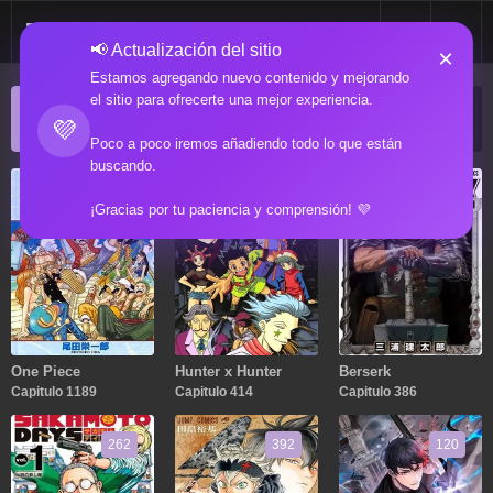
📢 Actualización del sitio
×
Estamos agregando nuevo contenido y mejorando
el sitio para ofrecerte una mejor experiencia.
ACTUALIZACIONES POPULARES
💜
Manga popular actualizado recientemente
Poco a poco iremos añadiendo todo lo que están
buscando.
1189
414
386
¡Gracias por tu paciencia y comprensión! 💜
One Piece
Hunter x Hunter
Berserk
Capitulo 1189
Capitulo 414
Capitulo 386
262
392
120