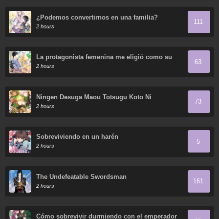
¿Podemos convertirnos en una familia?
111
2 hours
La protagonista femenina me eligió como su
63
nueva hermana
2 hours
Ningen Desuga Maou Totsugu Koto Ni
73
Narimashita
2 hours
Sobreviviendo en un harén
5
2 hours
The Undefeatable Swordsman
161
2 hours
Cómo sobrevivir durmiendo con el emperador