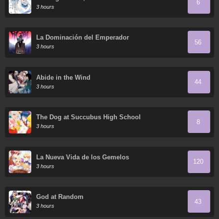
6
3 hours
La Dominación del Emperador
56
3 hours
Abide in the Wind
44
3 hours
The Dog at Succubus High School
8
3 hours
La Nueva Vida de los Gemelos
120
3 hours
God at Random
43
3 hours