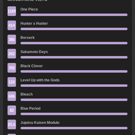
One Piece
1189
Hunter x Hunter
414
Berserk
386
Sakamoto Days
262
Black Clover
392
Level Up with the Gods
120
Bleach
686
Blue Period
82
Jujutsu Kaisen Modulo
25.6