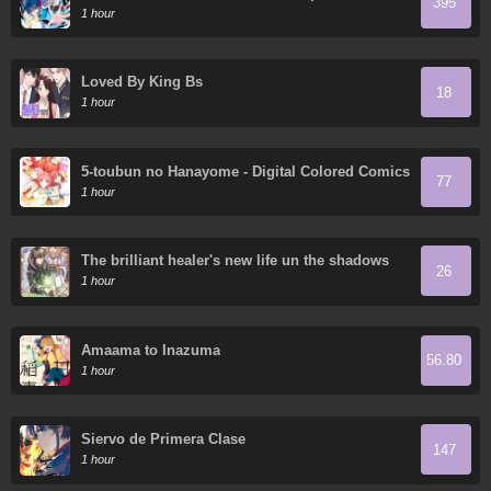
395
tang
1 hour
Loved By King Bs
18
1 hour
5-toubun no Hanayome - Digital Colored Comics
77
1 hour
The brilliant healer's new life un the shadows
26
1 hour
Amaama to Inazuma
56.80
1 hour
Siervo de Primera Clase
147
1 hour