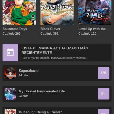
Sakamoto Days
Black Clover
Level Up with the
Capitulo 262
Capitulo 392
Gods
Capitulo 120
LISTA DE MANGA ACTUALIZADO MÁS
RECIENTEMENTE
¡Lee el manga japonés, manhwa coreano y manhua
chino más recientemente actualizados en línea gratis!
Kagurabachi
128
26 mins
My Blasted Reincarnated Life
81
28 mins
Is It Tough Being a Friend?