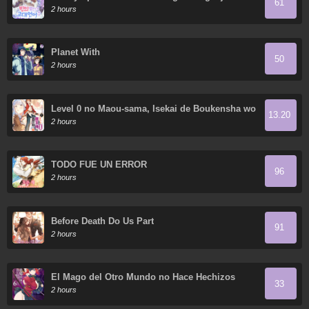
61
magia
2 hours
Planet With
50
2 hours
Level 0 no Maou-sama, Isekai de Boukensha wo
13.20
Hajimemasu
2 hours
TODO FUE UN ERROR
96
2 hours
Before Death Do Us Part
91
2 hours
El Mago del Otro Mundo no Hace Hechizos
33
2 hours