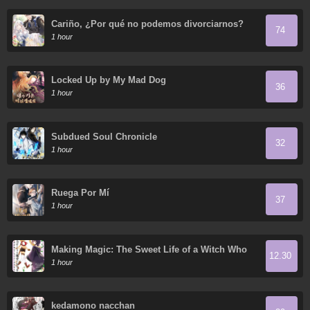
Cariño, ¿Por qué no podemos divorciarnos?
74
1 hour
Locked Up by My Mad Dog
36
1 hour
Subdued Soul Chronicle
32
1 hour
Ruega Por Mí
37
1 hour
Making Magic: The Sweet Life of a Witch Who
12.30
Knows an Infinite MP Loophole
1 hour
kedamono nacchan