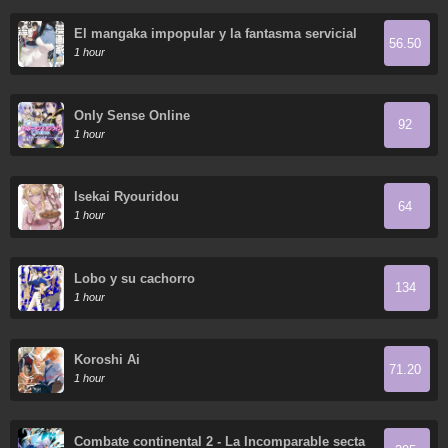
El mangaka impopular y la fantasma servicial
56.50
1 hour
Only Sense Online
92
1 hour
Isekai Ryouridou
64
1 hour
Lobo y su cachorro
134
1 hour
Koroshi Ai
71.20
1 hour
Combate continental 2 - La Incomparable secta