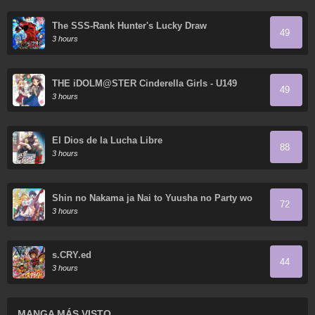
The SSS-Rank Hunter's Lucky Draw
49
3 hours
THE iDOLM@STER Cinderella Girls - U149
49
3 hours
El Dios de la Lucha Libre
88
3 hours
Shin no Nakama ja Nai to Yuusha no Party wo
72
Oidasareta node, Henkyou de Slow Life suru
3 hours
Koto ni Shimashita
s.CRY.ed
44
3 hours
MANGA MÁS VISTO